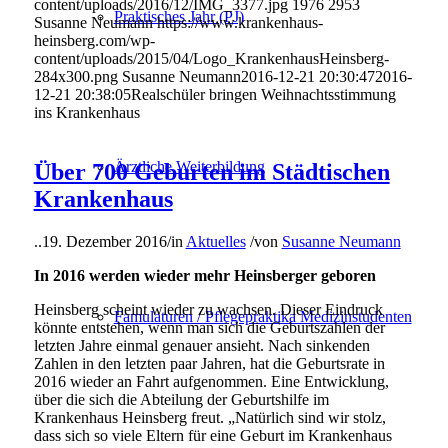
content/uploads/2016/12/IMG_3377.jpg
1976
2953
Praktisches Jahr (PJ)
Susanne Neumann
https://www.krankenhaus-
heinsberg.com/wp-
content/uploads/2015/04/Logo_KrankenhausHeinsberg-
284x300.png
Susanne Neumann
2016-12-21 20:30:47
2016-
12-21 20:38:05
Realschüler bringen Weihnachtsstimmung
ins Krankenhaus
Ärztliche Weiterbildung
Über 700 Geburten im Städtischen
Krankenhaus
..
19. Dezember 2016
/
in
Aktuelles
/
von
Susanne Neumann
In 2016 werden wieder mehr Heinsberger geboren
Heinsberg scheint wieder zu wachsen. Dieser Eindruck
Famulaturen / Pflegepraktika Medizinstudenten
könnte entstehen, wenn man sich die Geburtszahlen der
letzten Jahre einmal genauer ansieht. Nach sinkenden
Zahlen in den letzten paar Jahren, hat die Geburtsrate in
2016 wieder an Fahrt aufgenommen. Eine Entwicklung,
über die sich die Abteilung der Geburtshilfe im
Krankenhaus Heinsberg freut. „Natürlich sind wir stolz,
dass sich so viele Eltern für eine Geburt im Krankenhaus