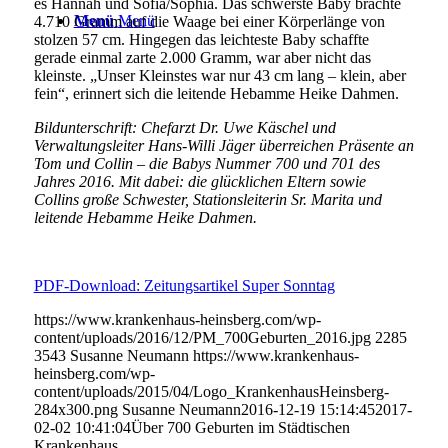
es Hannah und Sofia/Sophia. Das schwerste Baby brachte
Menü
Menü
4.710 Gramm auf die Waage bei einer Körperlänge von
stolzen 57 cm. Hingegen das leichteste Baby schaffte
gerade einmal zarte 2.000 Gramm, war aber nicht das
kleinste. „Unser Kleinstes war nur 43 cm lang – klein, aber
fein“, erinnert sich die leitende Hebamme Heike Dahmen.
Bildunterschrift: Chefarzt Dr. Uwe Käschel und
Verwaltungsleiter Hans-Willi Jäger überreichen Präsente an
Tom und Collin – die Babys Nummer 700 und 701 des
Jahres 2016. Mit dabei: die glücklichen Eltern sowie
Collins große Schwester, Stationsleiterin Sr. Marita und
leitende Hebamme Heike Dahmen.
PDF-Download: Zeitungsartikel Super Sonntag
https://www.krankenhaus-heinsberg.com/wp-
content/uploads/2016/12/PM_700Geburten_2016.jpg
2285
3543
Susanne Neumann
https://www.krankenhaus-
heinsberg.com/wp-
content/uploads/2015/04/Logo_KrankenhausHeinsberg-
284x300.png
Susanne Neumann
2016-12-19 15:14:45
2017-
02-02 10:41:04
Über 700 Geburten im Städtischen
Krankenhaus