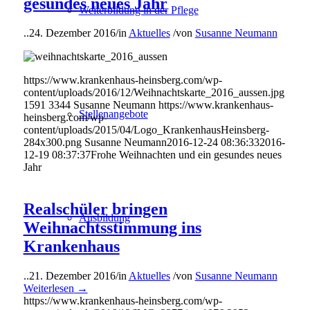
gesundes neues Jahr
Weiterbildung in der Pflege
..
24. Dezember 2016
/
in
Aktuelles
/
von
Susanne Neumann
https://www.krankenhaus-heinsberg.com/wp-
content/uploads/2016/12/Weihnachtskarte_2016_aussen.jpg
1591
3344
Susanne Neumann
https://www.krankenhaus-
Stellenangebote
heinsberg.com/wp-
content/uploads/2015/04/Logo_KrankenhausHeinsberg-
284x300.png
Susanne Neumann
2016-12-24 08:36:33
2016-
12-19 08:37:37
Frohe Weihnachten und ein gesundes neues
Jahr
Realschüler bringen
Ausbildung
Weihnachtsstimmung ins
Krankenhaus
..
21. Dezember 2016
/
in
Aktuelles
/
von
Susanne Neumann
Weiterlesen
→
https://www.krankenhaus-heinsberg.com/wp-