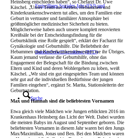
Heinsberg entschieden haben“, so Chefarzt Dr. Uwe
Freiwilliges Soziales Jahr (FSJ) und
Käschel. „Unser Team aus Ärzten, Hebammen und
Kinderkrankenschwestern tut alles, um den Familien eine
Geburt in vertrauter und familiärer Atmosphäre bei
größtmöglicher medizinischer Sicherheit zu bieten.
Möglicherweise haben auch unsere komplett renovierten
Kreißsäle bei der Entscheidungsfindung für die
Geburtsklinik eine Rolle gespielt“, erklärt der Facharzt für
Gynäkologie und Geburtshilfe. Die Beliebtheit der
Hebammen und Kinderkrankenschwestern tue ihr Übriges.
Bundesfreiwilligendienst (BFD)
Kaum jemand verlasse die Geburtshilfe, ohne das
Engagement der Belegschaft für die Bindung zwischen
Eltern und Kind und deren Wohlergehen zu loben, weiß
Käschel. „Wir sind ein gut eingespieltes Team und können
sehr gut auf die individuellen Bedürfnisse der jungen
Familien eingehen“, ergänzt Sr. Marita, Stationsleiterin der
Geburtsstation.
Suche
Max und Hannah sind die beliebtesten Vornamen
Etwa gleich viele Mädchen wie Jungen erblickten 2016 im
Krankenhaus Heinsberg das Licht der Welt. Dabei wurden
die meisten Babys im August und September geboren. Die
beliebtesten Vornamen in diesem Jahr waren bei den Jungs
Max/Maximilian, Jonas und Ben. Bei den Mädchen waren