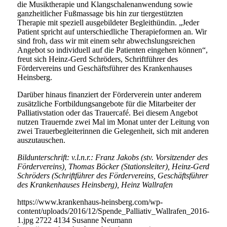
die Musiktherapie und Klangschalenanwendung sowie
ganzheitlicher Fußmassage bis hin zur tiergestützten
Therapie mit speziell ausgebildeter Begleithündin. „Jeder
Patient spricht auf unterschiedliche Therapieformen an. Wir
sind froh, dass wir mit einem sehr abwechslungsreichen
Angebot so individuell auf die Patienten eingehen können“,
freut sich Heinz-Gerd Schröders, Schriftführer des
Fördervereins und Geschäftsführer des Krankenhauses
Heinsberg.
Darüber hinaus finanziert der Förderverein unter anderem
zusätzliche Fortbildungsangebote für die Mitarbeiter der
Palliativstation oder das Trauercafé. Bei diesem Angebot
nutzen Trauernde zwei Mal im Monat unter der Leitung von
zwei Trauerbegleiterinnen die Gelegenheit, sich mit anderen
auszutauschen.
Bildunterschrift: v.l.n.r.: Franz Jakobs (stv. Vorsitzender des
Fördervereins), Thomas Böcker (Stationsleiter), Heinz-Gerd
Schröders (Schriftführer des Fördervereins, Geschäftsführer
des Krankenhauses Heinsberg), Heinz Wallrafen
https://www.krankenhaus-heinsberg.com/wp-
content/uploads/2016/12/Spende_Palliativ_Wallrafen_2016-
1.jpg
2722
4134
Susanne Neumann