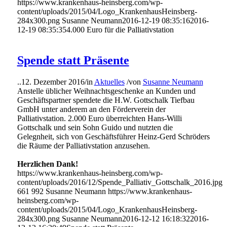
https://www.krankenhaus-heinsberg.com/wp-
content/uploads/2015/04/Logo_KrankenhausHeinsberg-
284x300.png
Susanne Neumann
2016-12-19 08:35:16
2016-
12-19 08:35:35
4.000 Euro für die Palliativstation
Spende statt Präsente
..
12. Dezember 2016
/
in
Aktuelles
/
von
Susanne Neumann
Anstelle üblicher Weihnachtsgeschenke an Kunden und
Geschäftspartner spendete die H.W. Gottschalk Tiefbau
GmbH unter anderem an den Förderverein der
Palliativstation. 2.000 Euro überreichten Hans-Willi
Gottschalk und sein Sohn Guido und nutzten die
Gelegnheit, sich von Geschäftsführer Heinz-Gerd Schröders
die Räume der Palliativstation anzusehen.
Herzlichen Dank!
https://www.krankenhaus-heinsberg.com/wp-
content/uploads/2016/12/Spende_Palliativ_Gottschalk_2016.jpg
661
992
Susanne Neumann
https://www.krankenhaus-
heinsberg.com/wp-
content/uploads/2015/04/Logo_KrankenhausHeinsberg-
284x300.png
Susanne Neumann
2016-12-12 16:18:32
2016-