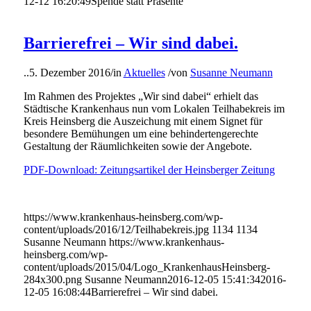
12-12 16:20:49
Spende statt Präsente
Barrierefrei – Wir sind dabei.
..
5. Dezember 2016
/
in
Aktuelles
/
von
Susanne Neumann
Im Rahmen des Projektes „Wir sind dabei“ erhielt das
Städtische Krankenhaus nun vom Lokalen Teilhabekreis im
Kreis Heinsberg die Auszeichung mit einem Signet für
besondere Bemühungen um eine behindertengerechte
Gestaltung der Räumlichkeiten sowie der Angebote.
PDF-Download: Zeitungsartikel der Heinsberger Zeitung
https://www.krankenhaus-heinsberg.com/wp-
content/uploads/2016/12/Teilhabekreis.jpg
1134
1134
Susanne Neumann
https://www.krankenhaus-
heinsberg.com/wp-
content/uploads/2015/04/Logo_KrankenhausHeinsberg-
284x300.png
Susanne Neumann
2016-12-05 15:41:34
2016-
12-05 16:08:44
Barrierefrei – Wir sind dabei.