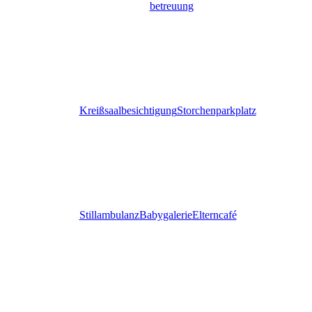
betreuung
Kreißsaalbesichtigung
Storchenparkplatz
Stillambulanz
Babygalerie
Elterncafé