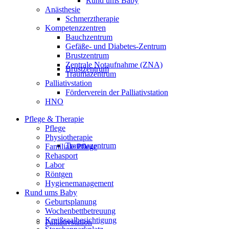
Rund ums Baby
Anästhesie
Schmerztherapie
Kompetenzzentren
Bauchzentrum
Gefäße- und Diabetes-Zentrum
Brustzentrum
Zentrale Notaufnahme (ZNA)
Brustzentrum
Traumazentrum
Palliativstation
Förderverein der Palliativstation
HNO
Pflege & Therapie
Pflege
Physiotherapie
Traumazentrum
Familiale Pflege
Rehasport
Labor
Röntgen
Hygienemanagement
Rund ums Baby
Geburtsplanung
Wochenbettbetreuung
Kreißsaalbesichtigung
Palliativstation