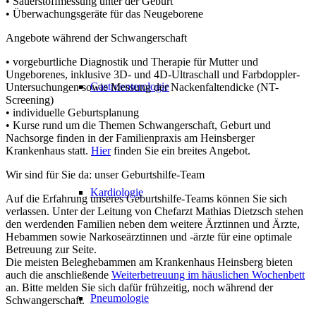
• Sauerstoffmessung unter der Geburt
• Überwachungsgeräte für das Neugeborene
Angebote während der Schwangerschaft
• vorgeburtliche Diagnostik und Therapie für Mutter und
Ungeborenes, inklusive 3D- und 4D-Ultraschall und Farbdoppler-
Gastroenterologie
Untersuchungen sowie Messung der Nackenfaltendicke (NT-
Screening)
• individuelle Geburtsplanung
• Kurse rund um die Themen Schwangerschaft, Geburt und
Nachsorge finden in der Familienpraxis am Heinsberger
Krankenhaus statt.
Hier
finden Sie ein breites Angebot.
Wir sind für Sie da: unser Geburtshilfe-Team
Kardiologie
Auf die Erfahrung unseres Geburtshilfe-Teams können Sie sich
verlassen. Unter der Leitung von Chefarzt Mathias Dietzsch stehen
den werdenden Familien neben dem weitere Ärztinnen und Ärzte,
Hebammen sowie Narkoseärztinnen und -ärzte für eine optimale
Betreuung zur Seite.
Die meisten Beleghebammen am Krankenhaus Heinsberg bieten
auch die anschließende
Weiterbetreuung im häuslichen Wochenbett
an. Bitte melden Sie sich dafür frühzeitig, noch während der
Pneumologie
Schwangerschaft.