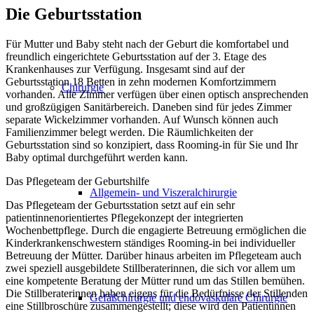
Die Geburtsstation
Für Mutter und Baby steht nach der Geburt die komfortabel und
freundlich eingerichtete Geburtsstation auf der 3. Etage des
Krankenhauses zur Verfügung. Insgesamt sind auf der
Geburtsstation 18 Betten in zehn modernen Komfortzimmern
Chirurgie
vorhanden. Alle Zimmer verfügen über einen optisch ansprechenden
und großzügigen Sanitärbereich. Daneben sind für jedes Zimmer
separate Wickelzimmer vorhanden. Auf Wunsch können auch
Familienzimmer belegt werden. Die Räumlichkeiten der
Geburtsstation sind so konzipiert, dass Rooming-in für Sie und Ihr
Baby optimal durchgeführt werden kann.
Das Pflegeteam der Geburtshilfe
Allgemein- und Viszeralchirurgie
Das Pflegeteam der Geburtsstation setzt auf ein sehr
patientinnenorientiertes Pflegekonzept der integrierten
Wochenbettpflege. Durch die engagierte Betreuung ermöglichen die
Kinderkrankenschwestern ständiges Rooming-in bei individueller
Betreuung der Mütter. Darüber hinaus arbeiten im Pflegeteam auch
zwei speziell ausgebildete Stillberaterinnen, die sich vor allem um
eine kompetente Beratung der Mütter rund um das Stillen bemühen.
Die Stillberaterinnen haben eigens für die Bedürfnisse der Stillenden
Gefäßchirurgie und endovaskuläre Chirurgie
eine Stillbroschüre zusammengestellt; diese wird den Patientinnen