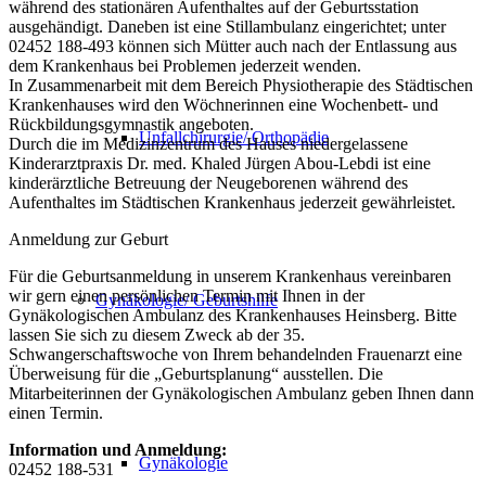
während des stationären Aufenthaltes auf der Geburtsstation
ausgehändigt. Daneben ist eine Stillambulanz eingerichtet; unter
02452 188-493 können sich Mütter auch nach der Entlassung aus
dem Krankenhaus bei Problemen jederzeit wenden.
In Zusammenarbeit mit dem Bereich Physiotherapie des Städtischen
Krankenhauses wird den Wöchnerinnen eine Wochenbett- und
Rückbildungsgymnastik angeboten.
Unfallchirurgie/ Orthopädie
Durch die im Medizinzentrum des Hauses niedergelassene
Kinderarztpraxis Dr. med. Khaled Jürgen Abou-Lebdi ist eine
kinderärztliche Betreuung der Neugeborenen während des
Aufenthaltes im Städtischen Krankenhaus jederzeit gewährleistet.
Anmeldung zur Geburt
Für die Geburtsanmeldung in unserem Krankenhaus vereinbaren
wir gern einen persönlichen Termin mit Ihnen in der
Gynäkologie/ Geburtshilfe
Gynäkologischen Ambulanz des Krankenhauses Heinsberg. Bitte
lassen Sie sich zu diesem Zweck ab der 35.
Schwangerschaftswoche von Ihrem behandelnden Frauenarzt eine
Überweisung für die „Geburtsplanung“ ausstellen. Die
Mitarbeiterinnen der Gynäkologischen Ambulanz geben Ihnen dann
einen Termin.
Information und Anmeldung:
Gynäkologie
02452 188-531