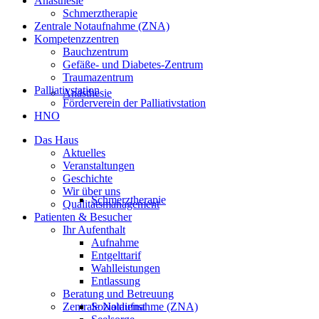
Anästhesie
Schmerztherapie
Zentrale Notaufnahme (ZNA)
Kompetenzzentren
Bauchzentrum
Gefäße- und Diabetes-Zentrum
Traumazentrum
Palliativstation
Anästhesie
Förderverein der Palliativstation
HNO
Das Haus
Aktuelles
Veranstaltungen
Geschichte
Wir über uns
Schmerztherapie
Qualitätsmanagement
Patienten & Besucher
Ihr Aufenthalt
Aufnahme
Entgelttarif
Wahlleistungen
Entlassung
Beratung und Betreuung
Zentrale Notaufnahme (ZNA)
Sozialdienst