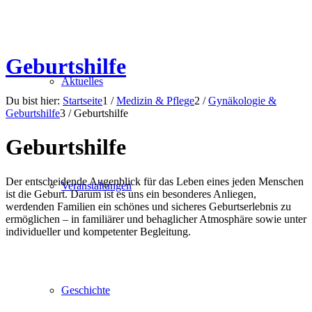
Geburtshilfe
Aktuelles
Du bist hier:
Startseite
1
/
Medizin & Pflege
2
/
Gynäkologie &
Geburtshilfe
3
/
Geburtshilfe
Geburtshilfe
Der entscheidende Augenblick für das Leben eines jeden Menschen
Veranstaltungen
ist die Geburt. Darum ist es uns ein besonderes Anliegen,
werdenden Familien ein schönes und sicheres Geburtserlebnis zu
ermöglichen – in familiärer und behaglicher Atmosphäre sowie unter
individueller und kompetenter Begleitung.
Geschichte