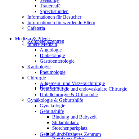
Seelsorge
Trauercafé
Sprechstunden
Informationen für Besucher
Informationen für werdende Eltern
Cafeteria
Medizin & Pflege
Kompetenzzentren
Innere Medizin
Angiologie
Diabetologie
Gastroenterologie
Kardiologie
Pneumologie
Chirurgie
Allgemein- und Viszeralchirurgie
Bauchzentrum
Gefäßchirurgie und endovaskuläre Chirurgie
Unfallchirurgie & Orthopädie
Gynäkologie & Geburtshilfe
Gynäkologie
Geburtshilfe
Bindung und Babyzeit
Stillambulanz
Storchenparkplatz
Babygalerie
Gefäße- und Diabetes-Zentrum