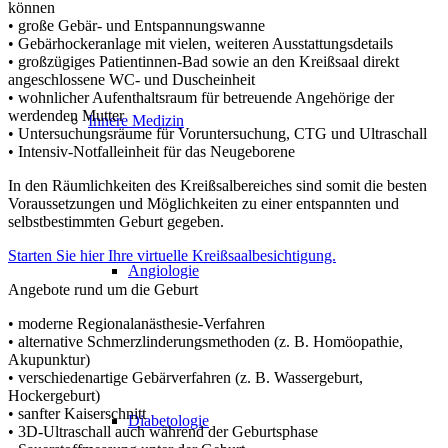
können
• große Gebär- und Entspannungswanne
• Gebärhockeranlage mit vielen, weiteren Ausstattungsdetails
• großzügiges Patientinnen-Bad sowie an den Kreißsaal direkt
angeschlossene WC- und Duscheinheit
• wohnlicher Aufenthaltsraum für betreuende Angehörige der
werdenden Mutter
Innere Medizin
• Untersuchungsräume für Voruntersuchung, CTG und Ultraschall
• Intensiv-Notfalleinheit für das Neugeborene
In den Räumlichkeiten des Kreißsalbereiches sind somit die besten
Voraussetzungen und Möglichkeiten zu einer entspannten und
selbstbestimmten Geburt gegeben.
Starten Sie hier Ihre virtuelle Kreißsaalbesichtigung.
Angiologie
Angebote rund um die Geburt
• moderne Regionalanästhesie-Verfahren
• alternative Schmerzlinderungsmethoden (z. B. Homöopathie,
Akupunktur)
• verschiedenartige Gebärverfahren (z. B. Wassergeburt,
Hockergeburt)
• sanfter Kaiserschnitt
Diabetologie
• 3D-Ultraschall auch während der Geburtsphase