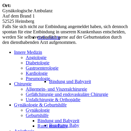
Ort:
Gynäkologische Ambulanz
Auf dem Brand 1
52525 Heinsberg
Falls Sie sich nicht zur Entbindung angemeldet haben, sich dennoch
spontan für eine Entbindung in unserem Krankenhaus entscheiden,
werden Sie selbstverständlich gerne auf der Geburtsstation durch
Geburtshilfe
den diensthabenden Arzt aufgenommen.
Innere Medizin
Angiologie
Diabetologie
Gastroenterologie
Kardiologie
Pneumologie
Bindung und Babyzeit
Chirurgie
Allgemein- und Viszeralchirurgie
Gefäßchirurgie und endovaskuläre Chirurgie
Unfallchirurgie & Orthopädie
Gynäkologie & Geburtshilfe
Gynäkologie
Geburtshilfe
Bindung und Babyzeit
Rund ums Baby
Rund ums Baby