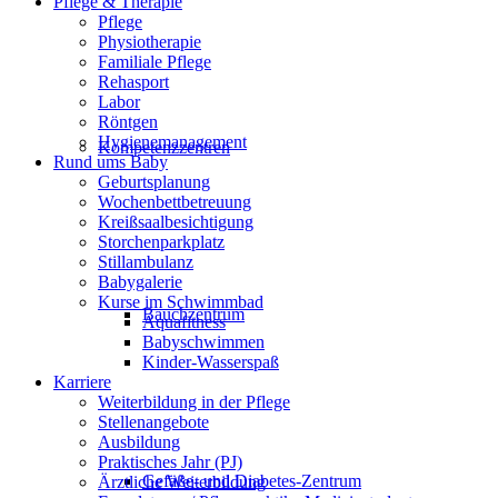
Pflege & Therapie
Pflege
Physiotherapie
Familiale Pflege
Rehasport
Labor
Röntgen
Hygienemanagement
Kompetenzzentren
Rund ums Baby
Geburtsplanung
Wochenbettbetreuung
Kreißsaalbesichtigung
Storchenparkplatz
Stillambulanz
Babygalerie
Kurse im Schwimmbad
Bauchzentrum
Aquafitness
Babyschwimmen
Kinder-Wasserspaß
Karriere
Weiterbildung in der Pflege
Stellenangebote
Ausbildung
Praktisches Jahr (PJ)
Gefäße- und Diabetes-Zentrum
Ärztliche Weiterbildung