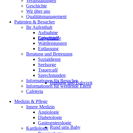
Veranstaltungen
Geschichte
Wir über uns
Qualitätsmanagement
Patienten & Besucher
Ihr Aufenthalt
Aufnahme
Entgelttarif
Geburtshilfe
Wahlleistungen
Entlassung
Beratung und Betreuung
Sozialdienst
Seelsorge
Trauercafé
Sprechstunden
Informationen für Besucher
Bindung und Babyzeit
Informationen für werdende Eltern
Cafeteria
Medizin & Pflege
Innere Medizin
Angiologie
Diabetologie
Gastroenterologie
Rund ums Baby
Kardiologie