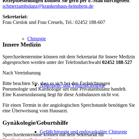
Rezeptbestellungen können Sie gern per E-Mail durchgeben
:
schmerzambulanz@krankenhaus-heinsberg.de
Sekretariat:
Frau Cieslok und Frau Creuels, Tel.: 02452 188-607
Chirurgie
Innere Medizin
Sprechzeitentermine können mit dem Sekretariat für Innere Medizin
abgesprochen werden unter der Telefondurchwahl
02452 188-527
Nach Vereinbarung
Bitte beachten Sie, dass es sich bei den Fachrichtungen
Allgemein- und Viszeralchirurgie
Pneumologie und Kardiologie um eine Privatambulanz handelt.
Eine Kassenzulassung liegt für diese Ambulanzen nicht vor.
Für einen Termin in der angiologischen Sprechstunde benötigen Sie
eine Überweisung vom Hausarzt.
Gynäkologie/Geburtshilfe
Gefäßchirurgie und endovaskuläre Chirurgie
Sprechzeitentermine können mit dem Sekretariat für