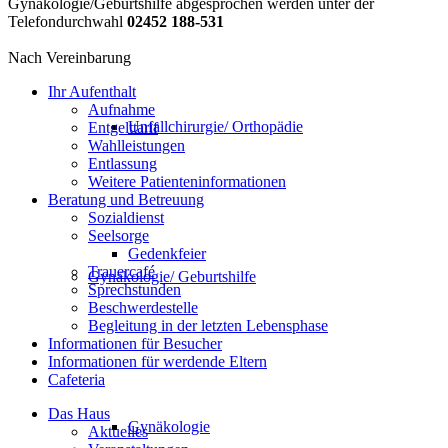
Gynäkologie/Geburtshilfe abgesprochen werden unter der
Telefondurchwahl
02452 188-531
Nach Vereinbarung
Ihr Aufenthalt
Aufnahme
Unfallchirurgie/ Orthopädie
Entgelttarif
Wahlleistungen
Entlassung
Weitere Patienteninformationen
Beratung und Betreuung
Sozialdienst
Seelsorge
Gedenkfeier
Trauercafé
Gynäkologie/ Geburtshilfe
Sprechstunden
Beschwerdestelle
Begleitung in der letzten Lebensphase
Informationen für Besucher
Informationen für werdende Eltern
Cafeteria
Das Haus
Gynäkologie
Aktuelles