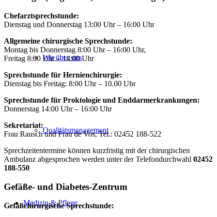
Chefarztsprechstunde:
Dienstag und Donnerstag 13:00 Uhr – 16:00 Uhr
Allgemeine chirurgische Sprechstunde:
Montag bis Donnerstag 8:00 Uhr – 16:00 Uhr,
Wir über uns
Freitag 8:00 Uhr – 14:00 Uhr
Sprechstunde für Hernienchirurgie:
Dienstag bis Freitag: 8:00 Uhr – 10.00 Uhr
Sprechstunde für Proktologie und Enddarmerkrankungen:
Donnerstag 14:00 Uhr – 16:00 Uhr
Sekretariat:
Qualitätsmanagement
Frau Rausch und Frau de Vos, Tel.: 02452 188-522
Sprechzeitentermine können kurzfristig mit der chirurgischen
Ambulanz abgesprochen werden unter der Telefondurchwahl
02452
188-550
Gefäße- und Diabetes-Zentrum
Medizin & Pflege
Gefäßchirurgische Sprechstunde: