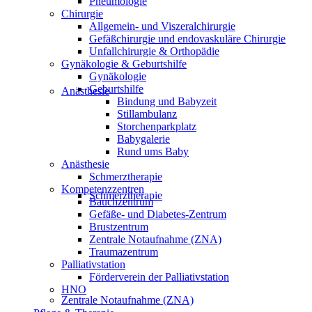
Pneumologie
Chirurgie
Allgemein- und Viszeralchirurgie
Gefäßchirurgie und endovaskuläre Chirurgie
Unfallchirurgie & Orthopädie
Gynäkologie & Geburtshilfe
Gynäkologie
Geburtshilfe
Anästhesie
Bindung und Babyzeit
Stillambulanz
Storchenparkplatz
Babygalerie
Rund ums Baby
Anästhesie
Schmerztherapie
Kompetenzzentren
Schmerztherapie
Bauchzentrum
Gefäße- und Diabetes-Zentrum
Brustzentrum
Zentrale Notaufnahme (ZNA)
Traumazentrum
Palliativstation
Förderverein der Palliativstation
HNO
Zentrale Notaufnahme (ZNA)