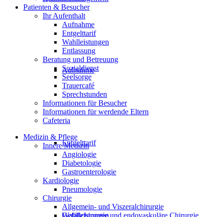
Patienten & Besucher
Ihr Aufenthalt
Aufnahme
Entgelttarif
Wahlleistungen
Entlassung
Beratung und Betreuung
Sozialdienst
Aufnahme
Seelsorge
Trauercafé
Sprechstunden
Informationen für Besucher
Informationen für werdende Eltern
Cafeteria
Medizin & Pflege
Entgelttarif
Innere Medizin
Angiologie
Diabetologie
Gastroenterologie
Kardiologie
Pneumologie
Chirurgie
Allgemein- und Viszeralchirurgie
Gefäßchirurgie und endovaskuläre Chirurgie
Wahlleistungen