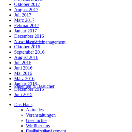
Oktober 2017
August 2017
Juli 2017
März 2017
Februar 2017
Januar 2017
Dezember 2016
November 2016
Hygienemanagement
Oktober 2016
September 2016
August 2016
Juli 2016
Juni 2016
Mai 2016
März 2016
Januar 2016
Patienten & Besucher
Dezember 2015
Juni 2015
Das Haus
Aktuelles
Veranstaltungen
Geschichte
Wir über uns
Ihr Aufenthalt
Qualitätsmanagement