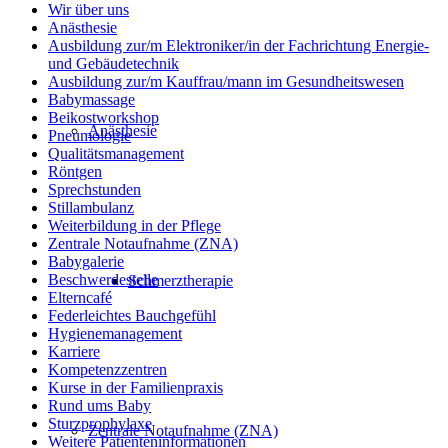
Wir über uns
Anästhesie
Ausbildung zur/m Elektroniker/in der Fachrichtung Energie-
und Gebäudetechnik
Ausbildung zur/m Kauffrau/mann im Gesundheitswesen
Babymassage
Beikostworkshop
Anästhesie
Pneumologie
Qualitätsmanagement
Röntgen
Sprechstunden
Stillambulanz
Weiterbildung in der Pflege
Zentrale Notaufnahme (ZNA)
Babygalerie
Beschwerdestelle
Schmerztherapie
Elterncafé
Federleichtes Bauchgefühl
Hygienemanagement
Karriere
Kompetenzzentren
Kurse in der Familienpraxis
Rund ums Baby
Sturzprophylaxe
Zentrale Notaufnahme (ZNA)
Weitere Patienteninformationen