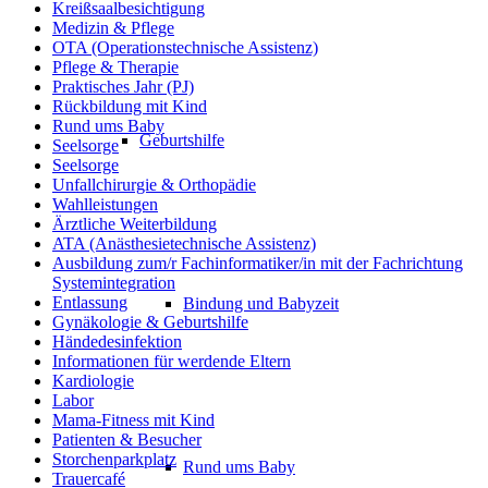
Kreißsaalbesichtigung
Medizin & Pflege
OTA (Operationstechnische Assistenz)
Pflege & Therapie
Praktisches Jahr (PJ)
Rückbildung mit Kind
Rund ums Baby
Geburtshilfe
Seelsorge
Seelsorge
Unfallchirurgie & Orthopädie
Wahlleistungen
Ärztliche Weiterbildung
ATA (Anästhesietechnische Assistenz)
Ausbildung zum/r Fachinformatiker/in mit der Fachrichtung
Systemintegration
Entlassung
Bindung und Babyzeit
Gynäkologie & Geburtshilfe
Händedesinfektion
Informationen für werdende Eltern
Kardiologie
Labor
Mama-Fitness mit Kind
Patienten & Besucher
Storchenparkplatz
Rund ums Baby
Trauercafé