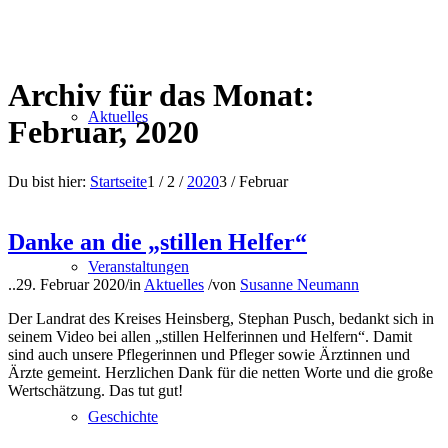
Archiv für das Monat:
Aktuelles
Februar, 2020
Du bist hier:
Startseite
1
/
2
/
2020
3
/
Februar
Danke an die „stillen Helfer“
Veranstaltungen
..
29. Februar 2020
/
in
Aktuelles
/
von
Susanne Neumann
Der Landrat des Kreises Heinsberg, Stephan Pusch, bedankt sich in
seinem Video bei allen „stillen Helferinnen und Helfern“. Damit
sind auch unsere Pflegerinnen und Pfleger sowie Ärztinnen und
Ärzte gemeint. Herzlichen Dank für die netten Worte und die große
Wertschätzung. Das tut gut!
Geschichte