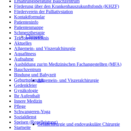
Ernährungsberatung Bauchzentrum
Förderung über den Krankenhauszukunftsfonds (KHZF)
Förderverein der Palliativstation
Kontaktformular
Patienteninfo
Patientenmappe
Schmerztherapie
Chirurgie
Telefonverzeichnis
Aktuelles
Allgemein- und Viszeralchirurgie
Aquafitness
Aufnahme
Ausbildung zur/m Medizinischen Fachangestellten (MFA)
Bauchzentrum
Bindung und Babyzeit
Geburtsplanung
Allgemein- und Viszeralchirurgie
Gedenkfeier
Gynäkologie
Ihr Aufenthalt
Innere Medizin
Pflege
Schwangeren-Yoga
Sozialdienst
Speisen (Regelleistung)
Gefäßchirurgie und endovaskuläre Chirurgie
Startseite