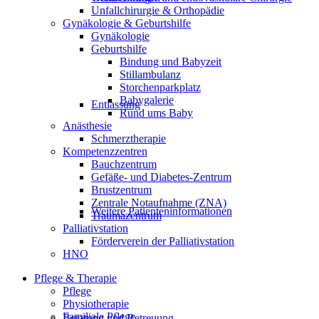
Unfallchirurgie & Orthopädie
Gynäkologie & Geburtshilfe
Gynäkologie
Geburtshilfe
Bindung und Babyzeit
Stillambulanz
Storchenparkplatz
Babygalerie
Entlassung
Rund ums Baby
Anästhesie
Schmerztherapie
Kompetenzzentren
Bauchzentrum
Gefäße- und Diabetes-Zentrum
Brustzentrum
Zentrale Notaufnahme (ZNA)
Weitere Patienteninformationen
Traumazentrum
Palliativstation
Förderverein der Palliativstation
HNO
Pflege & Therapie
Pflege
Physiotherapie
Familiale Pflege
Beratung und Betreuung