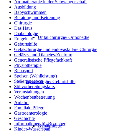
Aromatherapie in der Schwangerschaft
Ausbildung
Babyschwimmen
Beratung und Betreuung
Chirurgie
Das Haus
Diabetologie
Unfallchirurgie/ Orthopädie
Entgelttarif
Geburtshilfe
Gefäßchirurgie und endovaskuläre Chirurgie
Gefäße- und Diabetes-Zentrum
Generalistische Pflegefachkraft
Physiotherapie
Rehasport
Speisen (Wahlleistung)
Stellenangebote
Gynäkologie/ Geburtshilfe
Stillvorbereitungskurs
Veranstaltungen
Wochenbettbetreuung
Anfahrt
Familiale Pflege
Gastroenterologie
Geschichte
Informationen für Besucher
Gynäkologie
Kinder-Wasserspaß