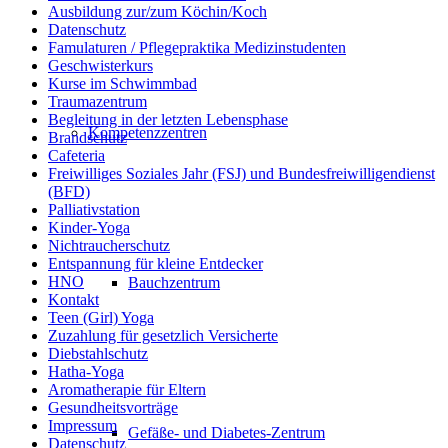
Ausbildung zur/zum Köchin/Koch
Datenschutz
Famulaturen / Pflegepraktika Medizinstudenten
Geschwisterkurs
Kurse im Schwimmbad
Traumazentrum
Begleitung in der letzten Lebensphase
Kompetenzzentren
Brandschutz
Cafeteria
Freiwilliges Soziales Jahr (FSJ) und Bundesfreiwilligendienst
(BFD)
Palliativstation
Kinder-Yoga
Nichtraucherschutz
Entspannung für kleine Entdecker
HNO
Bauchzentrum
Kontakt
Teen (Girl) Yoga
Zuzahlung für gesetzlich Versicherte
Diebstahlschutz
Hatha-Yoga
Aromatherapie für Eltern
Gesundheitsvorträge
Impressum
Gefäße- und Diabetes-Zentrum
Datenschutz