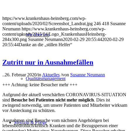
https://www.krankenhaus-heinsberg.com/wp-
content/uploads/2020/02/Screenshot_Landrat.jpg
246
418
Susanne
Neumann
https://www.krankenhaus-heinsberg.com/wp-
content/uploads/2015/04/Logo_KrankenhausHeinsberg-
Wir über uns
284x300.png
Susanne Neumann
2020-02-29 20:55:44
2020-02-29
20:55:44
Danke an die „stillen Helfer“
Zutritt nur in Ausnahmefällen
..
26. Februar 2020
/
in
Aktuelles
/
von
Susanne Neumann
Qualitätsmanagement
+++ Achtung: keine Besucher mehr +++
Aufgrund der aktuell verschärften CORONAVIRUS-SITUATION
sind
Besuche bei Patienten nicht mehr möglich
. Dies ist
zwingend notwendig, um unsere Patienten und Mitarbeiter wirksam
vor Ansteckung zu schützen.
Ausnahmen sind Besuche vom nächsten Angehörigen bei
Medizin & Pflege
lebensbedrohlich/kritisch Kranken und die Bezugsperson einer
(werdenden) Mutter eines Neugeborenen. Diese Besucher erhalten