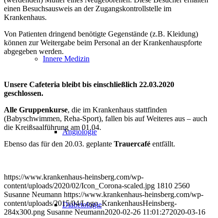
einen Besuchsausweis an der Zugangskontrollstelle im
Krankenha
us.
Von Patienten dringend benötigte Gegenstände (z.B. Kleidung)
können zur Weitergabe beim Personal an der Krankenhauspforte
abgegeben werden.
Innere Medizin
Unsere Cafeteria bleibt bis einschließlich 22.03.2020
geschlossen.
Alle Gruppenkurse
, die im Krankenhaus stattfinden
(Babyschwimmen, Reha-Sport), fallen bis auf Weiteres aus – auch
die Kreißsaalführung am 01.04.
Angiologie
Ebenso das für den 20.03. geplante
Trauercafé
entfällt.
https://www.krankenhaus-heinsberg.com/wp-
content/uploads/2020/02/Icon_Corona-scaled.jpg
1810
2560
Susanne Neumann
https://www.krankenhaus-heinsberg.com/wp-
content/uploads/2015/04/Logo_KrankenhausHeinsberg-
Diabetologie
284x300.png
Susanne Neumann
2020-02-26 11:01:27
2020-03-16