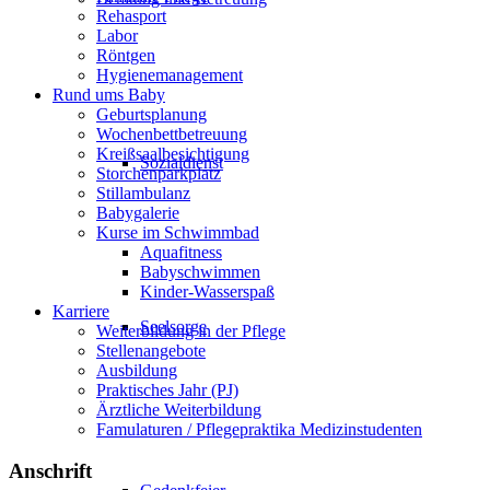
Rehasport
Labor
Röntgen
Hygienemanagement
Rund ums Baby
Geburtsplanung
Wochenbettbetreuung
Kreißsaalbesichtigung
Sozialdienst
Storchenparkplatz
Stillambulanz
Babygalerie
Kurse im Schwimmbad
Aquafitness
Babyschwimmen
Kinder-Wasserspaß
Karriere
Seelsorge
Weiterbildung in der Pflege
Stellenangebote
Ausbildung
Praktisches Jahr (PJ)
Ärztliche Weiterbildung
Famulaturen / Pflegepraktika Medizinstudenten
Anschrift