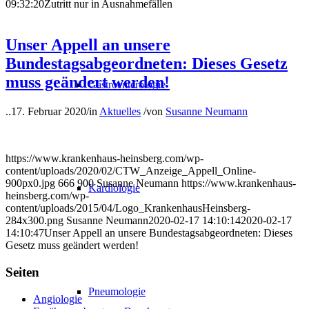
09:32:20
Zutritt nur in Ausnahmefällen
Unser Appell an unsere
Bundestagsabgeordneten: Dieses Gesetz
muss geändert werden!
Gastroenterologie
..
17. Februar 2020
/
in
Aktuelles
/
von
Susanne Neumann
https://www.krankenhaus-heinsberg.com/wp-
content/uploads/2020/02/CTW_Anzeige_Appell_Online-
900px0.jpg
666
900
Susanne Neumann
https://www.krankenhaus-
Kardiologie
heinsberg.com/wp-
content/uploads/2015/04/Logo_KrankenhausHeinsberg-
284x300.png
Susanne Neumann
2020-02-17 14:10:14
2020-02-17
14:10:47
Unser Appell an unsere Bundestagsabgeordneten: Dieses
Gesetz muss geändert werden!
Seiten
Pneumologie
Angiologie