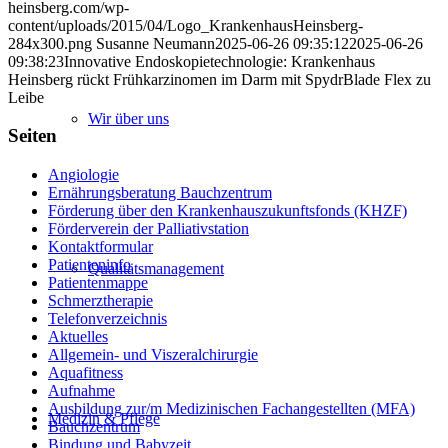
heinsberg.com/wp-
content/uploads/2015/04/Logo_KrankenhausHeinsberg-
284x300.png
Susanne Neumann
2025-06-26 09:35:12
2025-06-26
09:38:23
Innovative Endoskopietechnologie: Krankenhaus
Heinsberg rückt Frühkarzinomen im Darm mit SpydrBlade Flex zu
Leibe
Wir über uns
Seiten
Angiologie
Ernährungsberatung Bauchzentrum
Förderung über den Krankenhauszukunftsfonds (KHZF)
Förderverein der Palliativstation
Kontaktformular
Patienteninfo
Qualitätsmanagement
Patientenmappe
Schmerztherapie
Telefonverzeichnis
Aktuelles
Allgemein- und Viszeralchirurgie
Aquafitness
Aufnahme
Ausbildung zur/m Medizinischen Fachangestellten (MFA)
Medizin & Pflege
Bauchzentrum
Bindung und Babyzeit