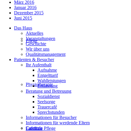
März 2016
Januar 2016
Dezember 2015
Juni 2015
Das Haus
Aktuelles
Veranstaltungen
Pflege
Geschichte
Wir über uns
Qualitätsmanagement
Patienten & Besucher
Ihr Aufenthalt
Aufnahme
Entgelttarif
Wahlleistungen
Physiotherapie
Entlassung
Beratung und Betreuung
Sozialdienst
Seelsorge
Trauercafé
Sprechstunden
Informationen für Besucher
Informationen für werdende Eltern
Cafeteria
Familiale Pflege