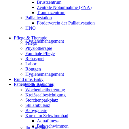
Brustzentrum
Zentrale Notaufnahme (ZNA)
Traumazentrum
Palliativstation
Förderverein der Palliativstation
HNO
Pflege & Therapie
Hygienemanagement
Pflege
Physiotherapie
Familiale Pflege
Rehasport
Labor
Röntgen
Hygienemanagement
Rund ums Baby
Patienten & Besucher
Geburtsplanung
Wochenbettbetreuung
Kreißsaalbesichtigung
Storchenparkplatz
Stillambulanz
Babygalerie
Kurse im Schwimmbad
Aquafitness
Babyschwimmen
Ihr Aufenthalt