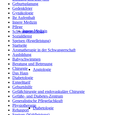
Geburtsplanung
Gedenkfeier
Gynäkologie
Ihr Aufenthalt
Innere Medizin
Pflege
Innere Medizin
Schwangeren-Yoga
Sozialdienst
Speisen (Regelleistung)
Startseite
Aromatherapie in der Schwangerschaft
Ausbildung
Babyschwimmen
Beratung und Betreuung
Chirurgie
Angiologie
Das Haus
Diabetologie
Entgelttarif
Geburtshilfe
Gefäßchirurgie und endovaskuläre Chirurgie
Gefäße- und Diabetes-Zentrum
Generalistische Pflegefachkraft
Physiotherapie
Diabetologie
Rehasport
Speisen (Wahlleistung)