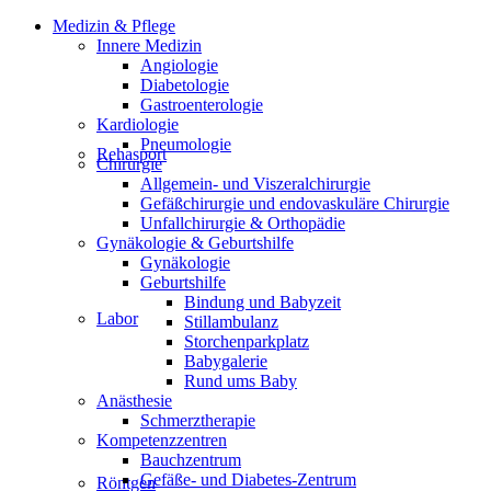
Medizin & Pflege
Innere Medizin
Angiologie
Diabetologie
Gastroenterologie
Kardiologie
Pneumologie
Rehasport
Chirurgie
Allgemein- und Viszeralchirurgie
Gefäßchirurgie und endovaskuläre Chirurgie
Unfallchirurgie & Orthopädie
Gynäkologie & Geburtshilfe
Gynäkologie
Geburtshilfe
Bindung und Babyzeit
Labor
Stillambulanz
Storchenparkplatz
Babygalerie
Rund ums Baby
Anästhesie
Schmerztherapie
Kompetenzzentren
Bauchzentrum
Gefäße- und Diabetes-Zentrum
Röntgen