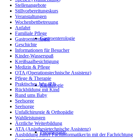
Stellenangebote
Stillvorbereitungskurs
Veranstaltungen
Wochenbettbetreuung
Anfahrt
Familiale Pflege
Gastroenterologie
Gastroenterologie
Geschichte
Informationen für Besucher
Kinder-Wasserspaß
Kreißsaalbesichtigung
Medizin & Pflege
OTA (Operationstechnische Assistenz)
Pflege & Therapie
Praktisches Jahr (PJ)
Kardiologie
Rückbildung mit Kind
Rund ums Baby
Seelsorge
Seelsorge
Unfallchirurgie & Orthopädie
Wahlleistungen
Ärztliche Weiterbildung
ATA (Anästhesietechnische Assistenz)
Pneumologie
Ausbildung zum/r Fachinformatiker/in mit der Fachrichtung