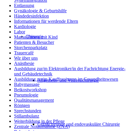
Systemintegration
Entlassung
Gynäkologie & Geburtshilfe
Händedesinfektion
Informationen für werdende Eltern
Kardiologie
Labor
Chirurgie
Mama-Fitness mit Kind
Patienten & Besucher
Storchenparkplatz
Trauercafé
Wir über uns
Anästhesie
Ausbildung zur/m Elektroniker/in der Fachrichtung Energie-
und Gebäudetechnik
Ausbildung zur/m Kauffrau/mann im Gesundheitswesen
Allgemein- und Viszeralchirurgie
Babymassage
Beikostworkshop
Pneumologie
Qualitätsmanagement
Röntgen
Sprechstunden
Stillambulanz
Weiterbildung in der Pflege
Gefäßchirurgie und endovaskuläre Chirurgie
Zentrale Notaufnahme (ZNA)