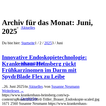
Archiv für das Monat: Juni,
Aktuelles
2025
Du bist hier:
Startseite
1
/
2
/
2025
3
/
Juni
Innovative Endoskopietechnologie:
Krankenhaus Heinsberg rückt
Veranstaltungen
Frühkarzinomen im Darm mit
SpydrBlade Flex zu Leibe
..
26. Juni 2025
/
in
Aktuelles
/
von
Susanne Neumann
Weiterlesen
→
https://www.krankenhaus-heinsberg.com/wp-
Geschichte
content/uploads/2025/06/d-Triller_Brauer_Endoskopie-scaled.jpg
1671
2560
Susanne Neumann
https://www.krankenhaus-