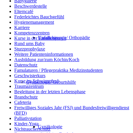
Babygalerie
Beschwerdestelle
Elterncafé
Federleichtes Bauchgefühl
Hygienemanagement
Karriere
Kompetenzzentren
Unfallchirurgie/ Orthopädie
Kurse in der Familienpraxis
Rund ums Baby
Sturzprophylaxe
Weitere Patienteninformationen
Ausbildung zur/zum Köchin/Koch
Datenschutz
Famulaturen / Pflegepraktika Medizinstudenten
Geschwisterkurs
Kurse im Schwimmbad
Gynäkologie/ Geburtshilfe
Traumazentrum
Begleitung in der letzten Lebensphase
Brandschutz
Cafeteria
Freiwilliges Soziales Jahr (FSJ) und Bundesfreiwilligendienst
(BFD)
Palliativstation
Kinder-Yoga
Gynäkologie
Nichtraucherschutz