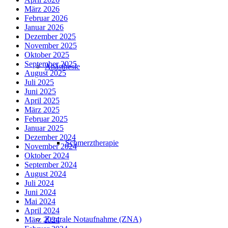
März 2026
Februar 2026
Januar 2026
Dezember 2025
November 2025
Oktober 2025
September 2025
Anästhesie
August 2025
Juli 2025
Juni 2025
April 2025
März 2025
Februar 2025
Januar 2025
Dezember 2024
Schmerztherapie
November 2024
Oktober 2024
September 2024
August 2024
Juli 2024
Juni 2024
Mai 2024
April 2024
Zentrale Notaufnahme (ZNA)
März 2024