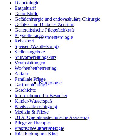
Diabetologie
Entgelttarif
Geburtshilfe
Gefäßchirurgie und endovaskuläre Chirurgie
Gefäße- und Diabetes-Zentrum
Generalistische Pflegefachkraft
Physiotherapie
Gastroenterologie
Rehasport
Speisen (Wahlleistung)
Stellenangebote
Stillvorbereitungskurs
Veranstaltungen
Wochenbettbetreuung
Anfahrt
Familiale Pflege
Kardiologie
Gastroenterologie
Geschichte
Informationen für Besucher
Kinder-Wasserspaß
Kreißsaalbesichtigung
Medizin & Pflege
OTA (Operationstechnische Assistenz)
Pflege & Therapie
Pneumologie
Praktisches Jahr (PJ)
Rückbildung mit Kind