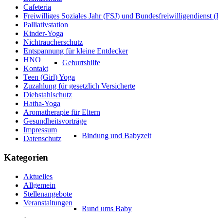
Cafeteria
Freiwilliges Soziales Jahr (FSJ) und Bundesfreiwilligendienst
Palliativstation
Kinder-Yoga
Nichtraucherschutz
Entspannung für kleine Entdecker
HNO
Geburtshilfe
Kontakt
Teen (Girl) Yoga
Zuzahlung für gesetzlich Versicherte
Diebstahlschutz
Hatha-Yoga
Aromatherapie für Eltern
Gesundheitsvorträge
Impressum
Bindung und Babyzeit
Datenschutz
Kategorien
Aktuelles
Allgemein
Stellenangebote
Veranstaltungen
Rund ums Baby