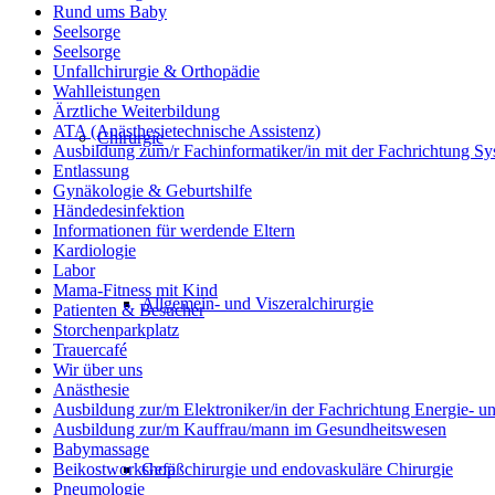
Rund ums Baby
Seelsorge
Seelsorge
Unfallchirurgie & Orthopädie
Wahlleistungen
Ärztliche Weiterbildung
ATA (Anästhesietechnische Assistenz)
Chirurgie
Ausbildung zum/r Fachinformatiker/in mit der Fachrichtung Sy
Entlassung
Gynäkologie & Geburtshilfe
Händedesinfektion
Informationen für werdende Eltern
Kardiologie
Labor
Mama-Fitness mit Kind
Allgemein- und Viszeralchirurgie
Patienten & Besucher
Storchenparkplatz
Trauercafé
Wir über uns
Anästhesie
Ausbildung zur/m Elektroniker/in der Fachrichtung Energie- 
Ausbildung zur/m Kauffrau/mann im Gesundheitswesen
Babymassage
Gefäßchirurgie und endovaskuläre Chirurgie
Beikostworkshop
Pneumologie