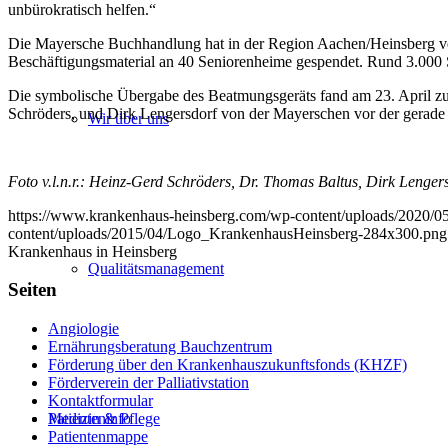
unbürokratisch helfen.“
Die Mayersche Buchhandlung hat in der Region Aachen/Heinsberg vers
Beschäftigungsmaterial an 40 Seniorenheime gespendet. Rund 3.000 Se
Die symbolische Übergabe des Beatmungsgeräts fand am 23. April z
Schröders, und Dirk Lengersdorf von der Mayerschen vor der gerade 
Wir über uns
Foto v.l.n.r.: Heinz-Gerd Schröders, Dr. Thomas Baltus, Dirk Lenge
https://www.krankenhaus-heinsberg.com/wp-content/uploads/2020/
content/uploads/2015/04/Logo_KrankenhausHeinsberg-284x300.png
Krankenhaus in Heinsberg
Qualitätsmanagement
Seiten
Angiologie
Ernährungsberatung Bauchzentrum
Förderung über den Krankenhauszukunftsfonds (KHZF)
Förderverein der Palliativstation
Kontaktformular
Medizin & Pflege
Patienteninfo
Patientenmappe