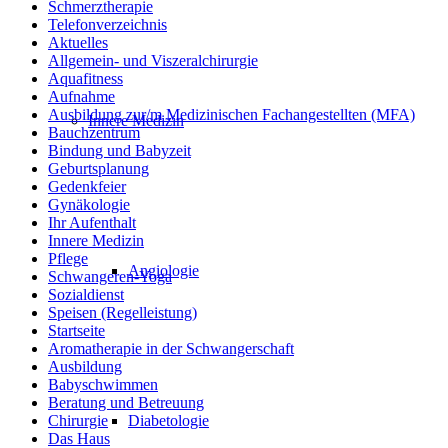
Schmerztherapie
Telefonverzeichnis
Aktuelles
Allgemein- und Viszeralchirurgie
Aquafitness
Aufnahme
Ausbildung zur/m Medizinischen Fachangestellten (MFA)
Innere Medizin
Bauchzentrum
Bindung und Babyzeit
Geburtsplanung
Gedenkfeier
Gynäkologie
Ihr Aufenthalt
Innere Medizin
Pflege
Angiologie
Schwangeren-Yoga
Sozialdienst
Speisen (Regelleistung)
Startseite
Aromatherapie in der Schwangerschaft
Ausbildung
Babyschwimmen
Beratung und Betreuung
Diabetologie
Chirurgie
Das Haus