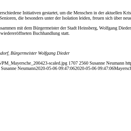
chiedene Initiativen gestartet, um die Menschen in der aktuellen Kris
nioren, die besonders unter der Isolation leiden, freuen sich über ne
usammen mit dem Bürgermeister der Stadt Heinsberg, Wolfgang Dieder
wiedereröffneten Buchhandlung statt.
rsdorf, Bürgermeister Wolfgang Dieder
05/PM_Mayersche_200423-scaled.jpg
1707
2560
Susanne Neumann
ht
Susanne Neumann
2020-05-06 09:47:06
2020-05-06 09:47:06
Mayersch