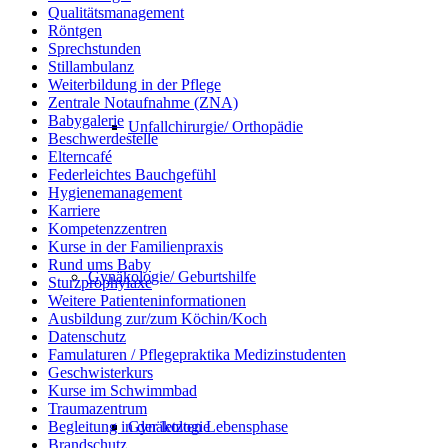
Qualitätsmanagement
Röntgen
Sprechstunden
Stillambulanz
Weiterbildung in der Pflege
Zentrale Notaufnahme (ZNA)
Babygalerie
Unfallchirurgie/ Orthopädie
Beschwerdestelle
Elterncafé
Federleichtes Bauchgefühl
Hygienemanagement
Karriere
Kompetenzzentren
Kurse in der Familienpraxis
Rund ums Baby
Gynäkologie/ Geburtshilfe
Sturzprophylaxe
Weitere Patienteninformationen
Ausbildung zur/zum Köchin/Koch
Datenschutz
Famulaturen / Pflegepraktika Medizinstudenten
Geschwisterkurs
Kurse im Schwimmbad
Traumazentrum
Gynäkologie
Begleitung in der letzten Lebensphase
Brandschutz