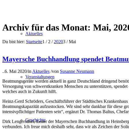
Archiv für das Monat: Mai, 202
Aktuelles
Du bist hier:
Startseite
1
/
2
/
2020
3
/
Mai
Mayersche Buchhandlung spendet Beatmung
..
6. Mai 2020
/
in
Aktuelles
/
von
Susanne Neumann
Veranstaltungen
Beatmungsgeräte werden aktuell in ganz Deutschland dringend benöti
Versorgung von schwerstkranken Menschen zu unterstützen, spende
welches auch in Zukunft hilft.
Heinz-Gerd Schröders, Geschäftsführer der Städtisches Krankenhaus
Beatmungskapazität aufzustocken. Wir sind sehr dankbar für diese 
intensivpflichtiger Patienten sein“, ergänzt Dr. Thomas Baltus, Chefar
Geschichte
Dirk Lengersdorf, Leiter der Mayerschen Buchhandlung in Heinsberg:
verbunden. Ich freue mich deshalb sehr, dass wir als Zeichen der So