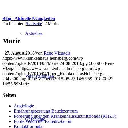
Blog - Aktuelle Neuigkeiten
Du bist hier:
Startseite
1
/
Marie
Aktuelles
Marie
..
27. August 2018
/
von
Rene Vleugels
https://www.krankenhaus-heinsberg.com/wp-
content/uploads/2018/08/Marie-24-08-2018.jpg
600
900
Rene
Vleugels
https://www.krankenhaus-heinsberg.com/wp-
content/uploads/2015/04/Logo_KrankenhausHeinsberg-
Veranstaltungen
284x300.png
Rene Vleugels
2018-08-27 14:53:59
2018-08-27
14:53:59
Marie
Seiten
Angiologie
Ernährungsberatung Bauchzentrum
Förderung über den Krankenhauszukunftsfonds (KHZF)
Geschichte
Förderverein der Palliativstation
Kontaktformular