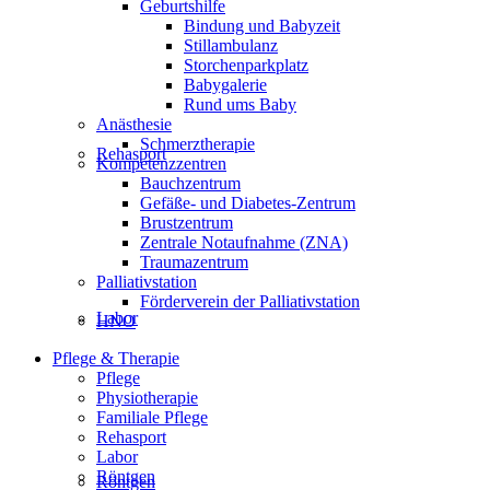
Geburtshilfe
Bindung und Babyzeit
Stillambulanz
Storchenparkplatz
Babygalerie
Rund ums Baby
Anästhesie
Schmerztherapie
Rehasport
Kompetenzzentren
Bauchzentrum
Gefäße- und Diabetes-Zentrum
Brustzentrum
Zentrale Notaufnahme (ZNA)
Traumazentrum
Palliativstation
Förderverein der Palliativstation
Labor
HNO
Pflege & Therapie
Pflege
Physiotherapie
Familiale Pflege
Rehasport
Labor
Röntgen
Röntgen