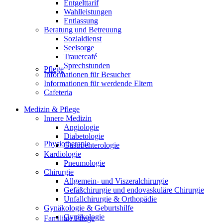
Entgelttarif
Wahlleistungen
Entlassung
Beratung und Betreuung
Sozialdienst
Seelsorge
Trauercafé
Sprechstunden
Pflege
Informationen für Besucher
Informationen für werdende Eltern
Cafeteria
Medizin & Pflege
Innere Medizin
Angiologie
Diabetologie
Physiotherapie
Gastroenterologie
Kardiologie
Pneumologie
Chirurgie
Allgemein- und Viszeralchirurgie
Gefäßchirurgie und endovaskuläre Chirurgie
Unfallchirurgie & Orthopädie
Gynäkologie & Geburtshilfe
Gynäkologie
Familiale Pflege