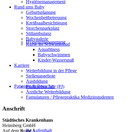
Hygienemanagement
Rund ums Baby
Geburtsplanung
Wochenbettbetreuung
Kreißsaalbesichtigung
Storchenparkplatz
Stillambulanz
Babygalerie
Hygienemanagement
Kurse im Schwimmbad
Aquafitness
Babyschwimmen
Kinder-Wasserspaß
Karriere
Weiterbildung in der Pflege
Stellenangebote
Ausbildung
Patienten & Besucher
Praktisches Jahr (PJ)
Ärztliche Weiterbildung
Famulaturen / Pflegepraktika Medizinstudenten
Anschrift
Städtisches Krankenhaus
Heinsberg GmbH
Ihr Aufenthalt
Auf dem Brand 1