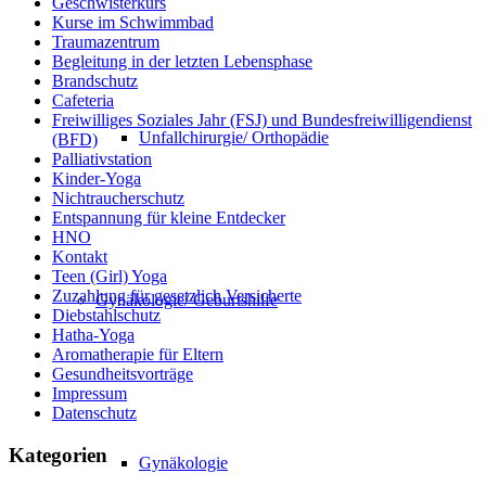
Geschwisterkurs
Kurse im Schwimmbad
Traumazentrum
Begleitung in der letzten Lebensphase
Brandschutz
Cafeteria
Freiwilliges Soziales Jahr (FSJ) und Bundesfreiwilligendienst
Unfallchirurgie/ Orthopädie
(BFD)
Palliativstation
Kinder-Yoga
Nichtraucherschutz
Entspannung für kleine Entdecker
HNO
Kontakt
Teen (Girl) Yoga
Zuzahlung für gesetzlich Versicherte
Gynäkologie/ Geburtshilfe
Diebstahlschutz
Hatha-Yoga
Aromatherapie für Eltern
Gesundheitsvorträge
Impressum
Datenschutz
Kategorien
Gynäkologie