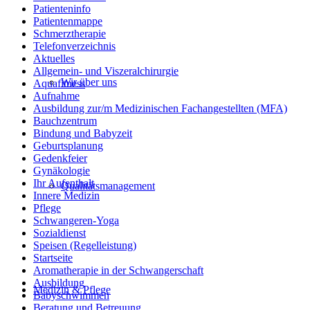
Patienteninfo
Patientenmappe
Schmerztherapie
Telefonverzeichnis
Aktuelles
Allgemein- und Viszeralchirurgie
Wir über uns
Aquafitness
Aufnahme
Ausbildung zur/m Medizinischen Fachangestellten (MFA)
Bauchzentrum
Bindung und Babyzeit
Geburtsplanung
Gedenkfeier
Gynäkologie
Ihr Aufenthalt
Qualitätsmanagement
Innere Medizin
Pflege
Schwangeren-Yoga
Sozialdienst
Speisen (Regelleistung)
Startseite
Aromatherapie in der Schwangerschaft
Ausbildung
Medizin & Pflege
Babyschwimmen
Beratung und Betreuung