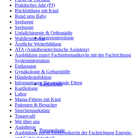
Praktisches Jahr (PJ)
Rückbildung mit Kind
Rund ums Baby
Seelsorge
Seelsorge
Unfallchirurgie & Orthopädie
Gastroenterologie
Wahlleistungen
Ärztliche Weiterbildung
ATA (Anästhesietechnische Assistenz)
Ausbildung zum/r Fachinformatiker/in mit der Fachrichtung
Systemintegration
Entlassung
Gynäkologie & Geburtshilfe
Händedesinfektion
Informationen für werdende Eltern
Kardiologie
Kardiologie
Labor
Mama-Fitness mit Kind
Patienten & Besucher
Storchenparkplatz
Trauercafé
Wir über uns
Anästhesie
Pneumologie
Ausbildung zur/m Elektroniker/in der Fachrichtung Energie-