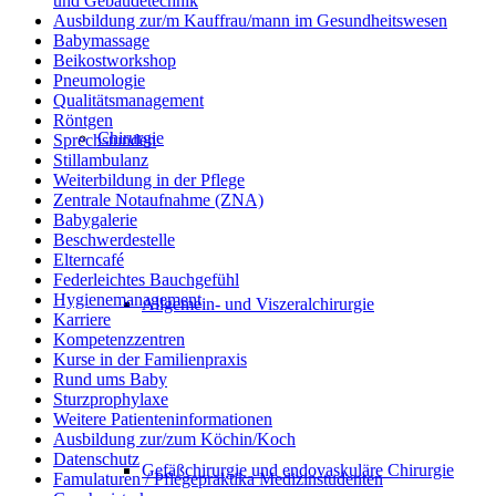
und Gebäudetechnik
Ausbildung zur/m Kauffrau/mann im Gesundheitswesen
Babymassage
Beikostworkshop
Pneumologie
Qualitätsmanagement
Röntgen
Chirurgie
Sprechstunden
Stillambulanz
Weiterbildung in der Pflege
Zentrale Notaufnahme (ZNA)
Babygalerie
Beschwerdestelle
Elterncafé
Federleichtes Bauchgefühl
Hygienemanagement
Allgemein- und Viszeralchirurgie
Karriere
Kompetenzzentren
Kurse in der Familienpraxis
Rund ums Baby
Sturzprophylaxe
Weitere Patienteninformationen
Ausbildung zur/zum Köchin/Koch
Datenschutz
Gefäßchirurgie und endovaskuläre Chirurgie
Famulaturen / Pflegepraktika Medizinstudenten