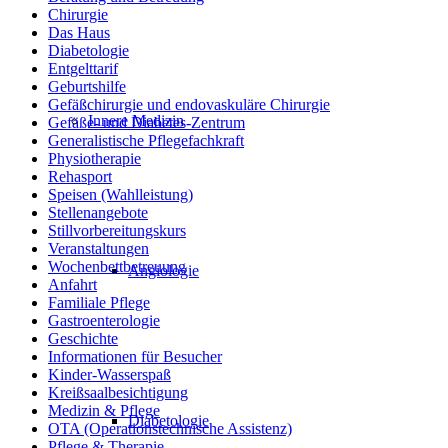
Chirurgie
Das Haus
Diabetologie
Entgelttarif
Geburtshilfe
Gefäßchirurgie und endovaskuläre Chirurgie
Innere Medizin
Gefäße- und Diabetes-Zentrum
Generalistische Pflegefachkraft
Physiotherapie
Rehasport
Speisen (Wahlleistung)
Stellenangebote
Stillvorbereitungskurs
Veranstaltungen
Wochenbettbetreuung
Angiologie
Anfahrt
Familiale Pflege
Gastroenterologie
Geschichte
Informationen für Besucher
Kinder-Wasserspaß
Kreißsaalbesichtigung
Medizin & Pflege
Diabetologie
OTA (Operationstechnische Assistenz)
Pflege & Therapie