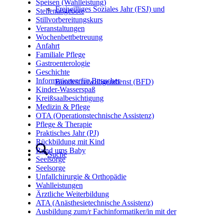
Speisen (Wahlleistung)
Freiwilliges Soziales Jahr (FSJ) und
Stellenangebote
Stillvorbereitungskurs
Veranstaltungen
Wochenbettbetreuung
Anfahrt
Familiale Pflege
Gastroenterologie
Geschichte
Informationen für Besucher
Bundesfreiwilligendienst (BFD)
Kinder-Wasserspaß
Kreißsaalbesichtigung
Medizin & Pflege
OTA (Operationstechnische Assistenz)
Pflege & Therapie
Praktisches Jahr (PJ)
Rückbildung mit Kind
Rund ums Baby
Suche
Seelsorge
Seelsorge
Unfallchirurgie & Orthopädie
Wahlleistungen
Ärztliche Weiterbildung
ATA (Anästhesietechnische Assistenz)
Ausbildung zum/r Fachinformatiker/in mit der