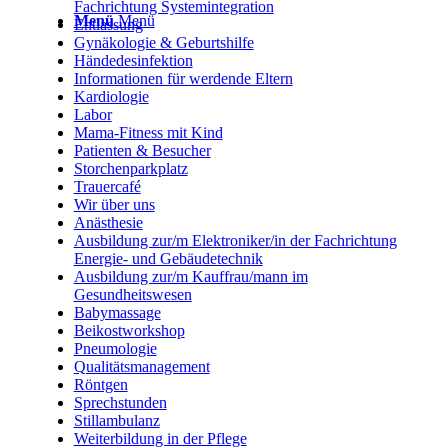
Fachrichtung Systemintegration
Menü
Menü
Entlassung
Gynäkologie & Geburtshilfe
Händedesinfektion
Informationen für werdende Eltern
Kardiologie
Labor
Mama-Fitness mit Kind
Patienten & Besucher
Storchenparkplatz
Trauercafé
Wir über uns
Anästhesie
Ausbildung zur/m Elektroniker/in der Fachrichtung
Energie- und Gebäudetechnik
Ausbildung zur/m Kauffrau/mann im
Gesundheitswesen
Babymassage
Beikostworkshop
Pneumologie
Qualitätsmanagement
Röntgen
Sprechstunden
Stillambulanz
Weiterbildung in der Pflege