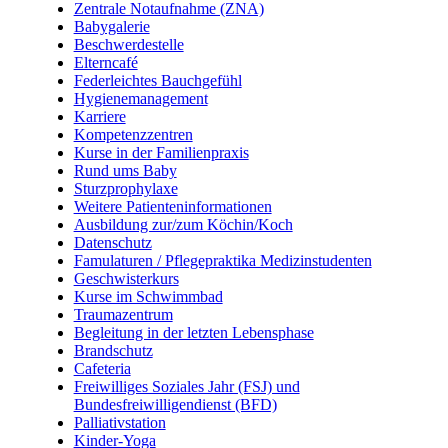
Zentrale Notaufnahme (ZNA)
Babygalerie
Beschwerdestelle
Elterncafé
Federleichtes Bauchgefühl
Hygienemanagement
Karriere
Kompetenzzentren
Kurse in der Familienpraxis
Rund ums Baby
Sturzprophylaxe
Weitere Patienteninformationen
Ausbildung zur/zum Köchin/Koch
Datenschutz
Famulaturen / Pflegepraktika Medizinstudenten
Geschwisterkurs
Kurse im Schwimmbad
Traumazentrum
Begleitung in der letzten Lebensphase
Brandschutz
Cafeteria
Freiwilliges Soziales Jahr (FSJ) und
Bundesfreiwilligendienst (BFD)
Palliativstation
Kinder-Yoga