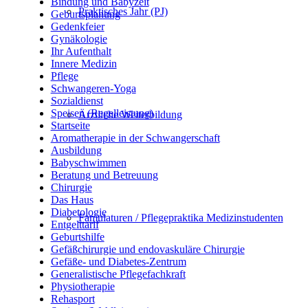
Bindung und Babyzeit
Praktisches Jahr (PJ)
Geburtsplanung
Gedenkfeier
Gynäkologie
Ihr Aufenthalt
Innere Medizin
Pflege
Schwangeren-Yoga
Sozialdienst
Speisen (Regelleistung)
Ärztliche Weiterbildung
Startseite
Aromatherapie in der Schwangerschaft
Ausbildung
Babyschwimmen
Beratung und Betreuung
Chirurgie
Das Haus
Diabetologie
Famulaturen / Pflegepraktika Medizinstudenten
Entgelttarif
Geburtshilfe
Gefäßchirurgie und endovaskuläre Chirurgie
Gefäße- und Diabetes-Zentrum
Generalistische Pflegefachkraft
Physiotherapie
Rehasport