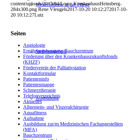
content/uploads/2015/04/Logo_KrankenhausHeinsberg-
Weiterbildung in der Pflege
284x300.png
Rene Vleugels
2017-10-20 10:12:27
2017-10-
20 10:12:27
Lutz
Seiten
Angiologie
Ernährungsberatung Bauchzentrum
Stellenangebote
Förderung über den Krankenhauszukunftsfonds
(KHZF)
Förderverein der Palliativstation
Kontaktformular
Patienteninfo
Patientenmappe
Schmerztherapie
Telefonverzeichnis
Ausbildung
Aktuelles
Allgemein- und Viszeralchirurgie
Aquafitness
Aufnahme
Ausbildung zur/m Medizinischen Fachangestellten
(MFA)
Bauchzentrum