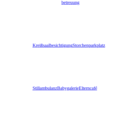
betreuung
Kreißsaalbesichtigung
Storchenparkplatz
Stillambulanz
Babygalerie
Elterncafé