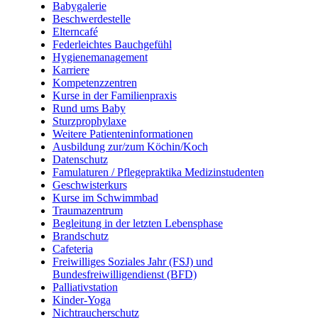
Babygalerie
Beschwerdestelle
Elterncafé
Federleichtes Bauchgefühl
Hygienemanagement
Karriere
Kompetenzzentren
Kurse in der Familienpraxis
Rund ums Baby
Sturzprophylaxe
Weitere Patienteninformationen
Ausbildung zur/zum Köchin/Koch
Datenschutz
Famulaturen / Pflegepraktika Medizinstudenten
Geschwisterkurs
Kurse im Schwimmbad
Traumazentrum
Begleitung in der letzten Lebensphase
Brandschutz
Cafeteria
Freiwilliges Soziales Jahr (FSJ) und
Bundesfreiwilligendienst (BFD)
Palliativstation
Kinder-Yoga
Nichtraucherschutz