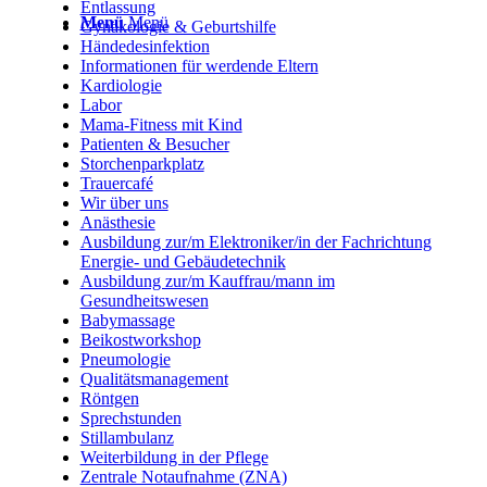
Entlassung
Menü
Menü
Gynäkologie & Geburtshilfe
Händedesinfektion
Informationen für werdende Eltern
Kardiologie
Labor
Mama-Fitness mit Kind
Patienten & Besucher
Storchenparkplatz
Trauercafé
Wir über uns
Anästhesie
Ausbildung zur/m Elektroniker/in der Fachrichtung
Energie- und Gebäudetechnik
Ausbildung zur/m Kauffrau/mann im
Gesundheitswesen
Babymassage
Beikostworkshop
Pneumologie
Qualitätsmanagement
Röntgen
Sprechstunden
Stillambulanz
Weiterbildung in der Pflege
Zentrale Notaufnahme (ZNA)