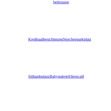
betreuung
Kreißsaalbesichtigung
Storchenparkplatz
Stillambulanz
Babygalerie
Elterncafé