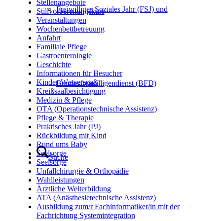
Stellenangebote
Freiwilliges Soziales Jahr (FSJ) und
Stillvorbereitungskurs
Veranstaltungen
Wochenbettbetreuung
Anfahrt
Familiale Pflege
Gastroenterologie
Geschichte
Informationen für Besucher
Kinder-Wasserspaß
Bundesfreiwilligendienst (BFD)
Kreißsaalbesichtigung
Medizin & Pflege
OTA (Operationstechnische Assistenz)
Pflege & Therapie
Praktisches Jahr (PJ)
Rückbildung mit Kind
Rund ums Baby
Seelsorge
Suche
Seelsorge
Unfallchirurgie & Orthopädie
Wahlleistungen
Ärztliche Weiterbildung
ATA (Anästhesietechnische Assistenz)
Ausbildung zum/r Fachinformatiker/in mit der
Fachrichtung Systemintegration