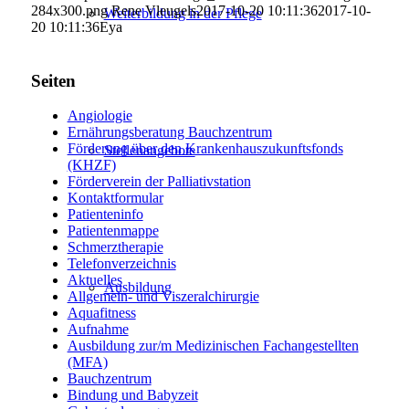
284x300.png
Rene Vleugels
2017-10-20 10:11:36
2017-10-
Weiterbildung in der Pflege
20 10:11:36
Eya
Seiten
Angiologie
Ernährungsberatung Bauchzentrum
Förderung über den Krankenhauszukunftsfonds
Stellenangebote
(KHZF)
Förderverein der Palliativstation
Kontaktformular
Patienteninfo
Patientenmappe
Schmerztherapie
Telefonverzeichnis
Aktuelles
Ausbildung
Allgemein- und Viszeralchirurgie
Aquafitness
Aufnahme
Ausbildung zur/m Medizinischen Fachangestellten
(MFA)
Bauchzentrum
Bindung und Babyzeit