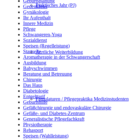
Geburtsplanung
Praktisches Jahr (PJ)
Gedenkfeier
Gynäkologie
Ihr Aufenthalt
Innere Medizin
Pflege
Schwangeren-Yoga
Sozialdienst
Speisen (Regelleistung)
Startseite
Ärztliche Weiterbildung
Aromatherapie in der Schwangerschaft
Ausbildung
Babyschwimmen
Beratung und Betreuung
Chirurgie
Das Haus
Diabetologie
Entgelttarif
Famulaturen / Pflegepraktika Medizinstudenten
Geburtshilfe
Gefäßchirurgie und endovaskuläre Chirurgie
Gefäße- und Diabetes-Zentrum
Generalistische Pflegefachkraft
Physiotherapie
Rehasport
Speisen (Wahlleistung)