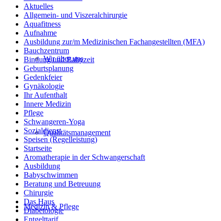
Aktuelles
Allgemein- und Viszeralchirurgie
Aquafitness
Aufnahme
Ausbildung zur/m Medizinischen Fachangestellten (MFA)
Bauchzentrum
Wir über uns
Bindung und Babyzeit
Geburtsplanung
Gedenkfeier
Gynäkologie
Ihr Aufenthalt
Innere Medizin
Pflege
Schwangeren-Yoga
Sozialdienst
Qualitätsmanagement
Speisen (Regelleistung)
Startseite
Aromatherapie in der Schwangerschaft
Ausbildung
Babyschwimmen
Beratung und Betreuung
Chirurgie
Das Haus
Medizin & Pflege
Diabetologie
Entgelttarif