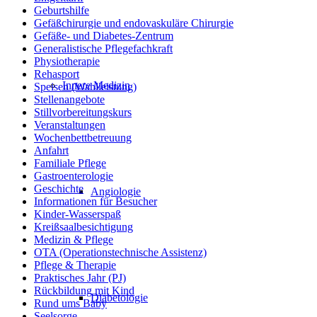
Geburtshilfe
Gefäßchirurgie und endovaskuläre Chirurgie
Gefäße- und Diabetes-Zentrum
Generalistische Pflegefachkraft
Physiotherapie
Rehasport
Innere Medizin
Speisen (Wahlleistung)
Stellenangebote
Stillvorbereitungskurs
Veranstaltungen
Wochenbettbetreuung
Anfahrt
Familiale Pflege
Gastroenterologie
Geschichte
Angiologie
Informationen für Besucher
Kinder-Wasserspaß
Kreißsaalbesichtigung
Medizin & Pflege
OTA (Operationstechnische Assistenz)
Pflege & Therapie
Praktisches Jahr (PJ)
Rückbildung mit Kind
Diabetologie
Rund ums Baby
Seelsorge