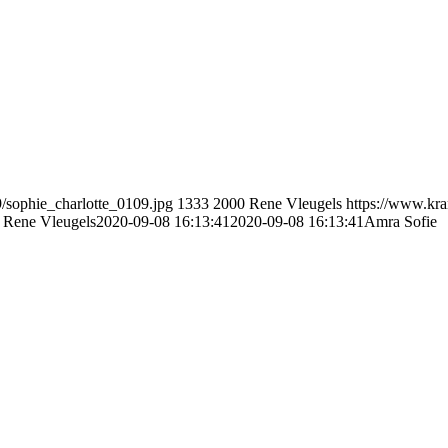
/sophie_charlotte_0109.jpg
1333
2000
Rene Vleugels
https://www.kr
Rene Vleugels
2020-09-08 16:13:41
2020-09-08 16:13:41
Amra Sofie