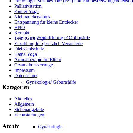
Freiwilliges Soziales Jahr (FSJ) und Bundesfreiwilligendienst
Palliativstation
Kinder-Yoga
Nichtraucherschutz
Entspannung für kleine Entdecker
HNO
Kontakt
Unfallchirurgie/ Orthopädie
Teen (Girl) Yoga
Zuzahlung für gesetzlich Versicherte
Diebstahlschutz
Hatha-Yoga
Aromatherapie für Eltern
Gesundheitsvorträge
Impressum
Datenschutz
Gynäkologie/ Geburtshilfe
Kategorien
Aktuelles
Allgemein
Stellenangebote
Veranstaltungen
Archiv
Gynäkologie