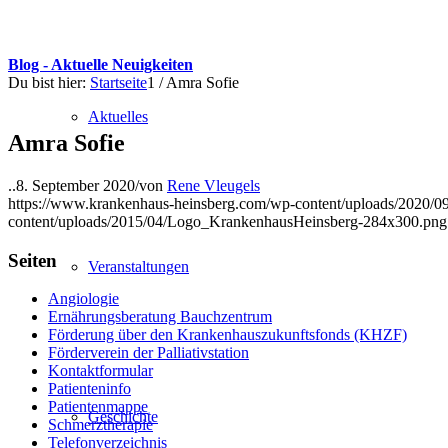
Blog - Aktuelle Neuigkeiten
Du bist hier:
Startseite
1
/
Amra Sofie
Aktuelles
Amra Sofie
..
8. September 2020
/
von
Rene Vleugels
https://www.krankenhaus-heinsberg.com/wp-content/uploads/2020/09
content/uploads/2015/04/Logo_KrankenhausHeinsberg-284x300.png
Seiten
Veranstaltungen
Angiologie
Ernährungsberatung Bauchzentrum
Förderung über den Krankenhauszukunftsfonds (KHZF)
Förderverein der Palliativstation
Kontaktformular
Patienteninfo
Patientenmappe
Geschichte
Schmerztherapie
Telefonverzeichnis