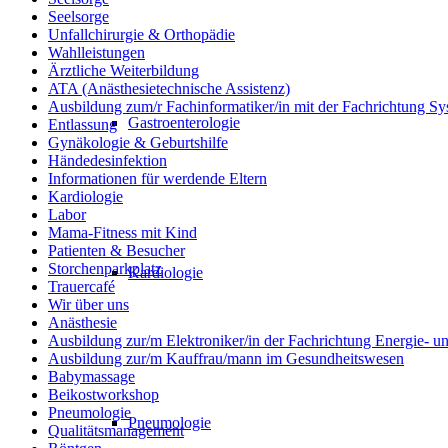
Seelsorge
Unfallchirurgie & Orthopädie
Wahlleistungen
Ärztliche Weiterbildung
ATA (Anästhesietechnische Assistenz)
Ausbildung zum/r Fachinformatiker/in mit der Fachrichtung Sy
Gastroenterologie
Entlassung
Gynäkologie & Geburtshilfe
Händedesinfektion
Informationen für werdende Eltern
Kardiologie
Labor
Mama-Fitness mit Kind
Patienten & Besucher
Storchenparkplatz
Kardiologie
Trauercafé
Wir über uns
Anästhesie
Ausbildung zur/m Elektroniker/in der Fachrichtung Energie- 
Ausbildung zur/m Kauffrau/mann im Gesundheitswesen
Babymassage
Beikostworkshop
Pneumologie
Pneumologie
Qualitätsmanagement