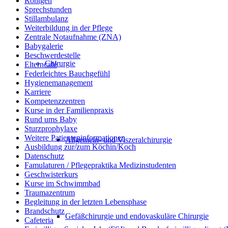
Röntgen
Sprechstunden
Stillambulanz
Weiterbildung in der Pflege
Zentrale Notaufnahme (ZNA)
Babygalerie
Beschwerdestelle
Chirurgie
Elterncafé
Federleichtes Bauchgefühl
Hygienemanagement
Karriere
Kompetenzzentren
Kurse in der Familienpraxis
Rund ums Baby
Sturzprophylaxe
Weitere Patienteninformationen
Allgemein- und Viszeralchirurgie
Ausbildung zur/zum Köchin/Koch
Datenschutz
Famulaturen / Pflegepraktika Medizinstudenten
Geschwisterkurs
Kurse im Schwimmbad
Traumazentrum
Begleitung in der letzten Lebensphase
Brandschutz
Gefäßchirurgie und endovaskuläre Chirurgie
Cafeteria