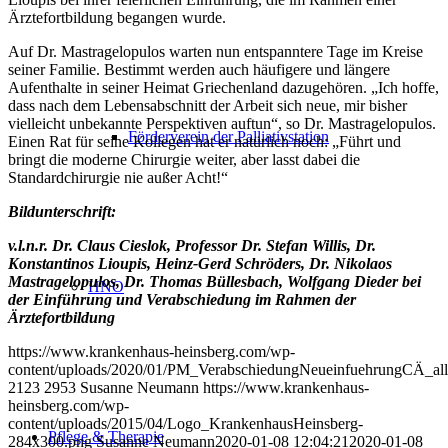
Ärztefortbildung begangen wurde.
Auf Dr. Mastragelopulos warten nun entspanntere Tage im Kreise
seiner Familie. Bestimmt werden auch häufigere und längere
Aufenthalte in seiner Heimat Griechenland dazugehören. „Ich hoffe,
dass nach dem Lebensabschnitt der Arbeit sich neue, mir bisher
vielleicht unbekannte Perspektiven auftun“, so Dr. Mastragelopulos.
Förderverein der Palliativstation
Einen Rat für seine Kollegen hat er natürlich noch: „Führt und
bringt die moderne Chirurgie weiter, aber lasst dabei die
Standardchirurgie nie außer Acht!“
Bildunterschrift:
v.l.n.r. Dr. Claus Cieslok, Professor Dr. Stefan Willis, Dr.
Konstantinos Lioupis, Heinz-Gerd Schröders, Dr. Nikolaos
Mastragelopulos, Dr. Thomas Büllesbach, Wolfgang Dieder bei
HNO
der Einführung und Verabschiedung im Rahmen der
Ärztefortbildung
https://www.krankenhaus-heinsberg.com/wp-
content/uploads/2020/01/PM_VerabschiedungNeueinfuehrungCÄ_all
2123
2953
Susanne Neumann
https://www.krankenhaus-
heinsberg.com/wp-
content/uploads/2015/04/Logo_KrankenhausHeinsberg-
Pflege & Therapie
284x300.png
Susanne Neumann
2020-01-08 12:04:21
2020-01-08