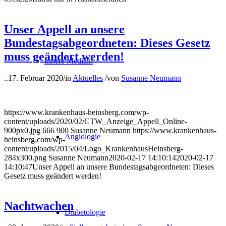
Unser Appell an unsere
Bundestagsabgeordneten: Dieses Gesetz
muss geändert werden!
Innere Medizin
..
17. Februar 2020
/
in
Aktuelles
/
von
Susanne Neumann
https://www.krankenhaus-heinsberg.com/wp-
content/uploads/2020/02/CTW_Anzeige_Appell_Online-
900px0.jpg
666
900
Susanne Neumann
https://www.krankenhaus-
Angiologie
heinsberg.com/wp-
content/uploads/2015/04/Logo_KrankenhausHeinsberg-
284x300.png
Susanne Neumann
2020-02-17 14:10:14
2020-02-17
14:10:47
Unser Appell an unsere Bundestagsabgeordneten: Dieses
Gesetz muss geändert werden!
Nachtwachen
Diabetologie