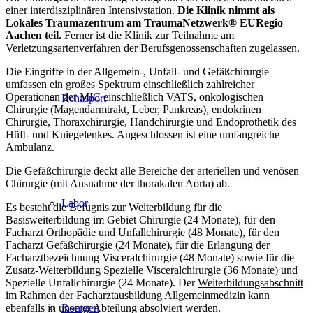
einer interdisziplinären Intensivstation.
Die Klinik nimmt als
Lokales
Traumazentrum am TraumaNetzwerk® EURegio
Aachen teil.
Ferner ist die Klinik zur Teilnahme am
Verletzungsartenverfahren der Berufsgenossenschaften zugelassen.
Die Eingriffe in der Allgemein-, Unfall- und Gefäßchirurgie
umfassen ein großes Spektrum einschließlich zahlreicher
Operationen der MIC einschließlich VATS, onkologischen
Rehasport
Chirurgie (Magendarmtrakt, Leber, Pankreas), endokrinen
Chirurgie, Thoraxchirurgie, Handchirurgie und Endoprothetik des
Hüft- und Kniegelenkes. Angeschlossen ist eine umfangreiche
Ambulanz.
Die Gefäßchirurgie deckt alle Bereiche der arteriellen und venösen
Chirurgie (mit Ausnahme der thorakalen Aorta) ab.
Labor
Es besteht die Befugnis zur Weiterbildung für die
Basisweiterbildung im Gebiet Chirurgie (24 Monate), für den
Facharzt Orthopädie und Unfallchirurgie (48 Monate), für den
Facharzt Gefäßchirurgie (24 Monate), für die Erlangung der
Facharztbezeichnung Visceralchirurgie (48 Monate) sowie für die
Zusatz-Weiterbildung Spezielle Visceralchirurgie (36 Monate) und
Spezielle Unfallchirurgie (24 Monate). Der
Weiterbildungsabschnitt
im Rahmen der Facharztausbildung
Allgemeinmedizin
kann
Röntgen
ebenfalls in unserer Abteilung absolviert werden.