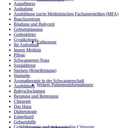
Aquafitness
Aufnahme
Ausbildung zur/m Medizinischen Fachangestellten (MFA)
Bauchzentrum
Bindung und Babyzeit
Geburtsplanung
Gedenkfeier
Gynäkologie
Entlassung
Ihr Aufenthalt
Innere Medizin
Pflege
Schwangeren-Yoga
Sozialdienst
Speisen (Regelleistung)
Startseite
Aromatherapie in der Schwangerschaft
Weitere Patienteninformationen
Ausbildung
Babyschwimmen
Beratung und Betreuung
Chirurgie
Das Haus
Diabetologie
Entgelttarif
Geburtshilfe
Gefäßchirurgie und endovaskuläre Chirurgie
Beratung und Betreuung