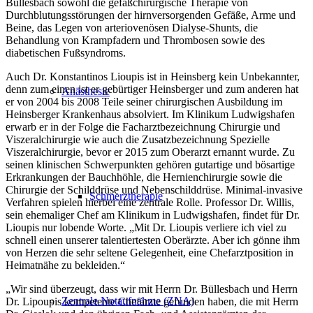
Büllesbach sowohl die gefäßchirurgische Therapie von
Durchblutungsstörungen der hirnversorgenden Gefäße, Arme und
Beine, das Legen von arteriovenösen Dialyse-Shunts, die
Behandlung von Krampfadern und Thrombosen sowie des
diabetischen Fußsyndroms.
Auch Dr. Konstantinos Lioupis ist in Heinsberg kein Unbekannter,
denn zum einen ist er gebürtiger Heinsberger und zum anderen hat
Anästhesie
er von 2004 bis 2008 Teile seiner chirurgischen Ausbildung im
Heinsberger Krankenhaus absolviert. Im Klinikum Ludwigshafen
erwarb er in der Folge die Facharztbezeichnung Chirurgie und
Viszeralchirurgie wie auch die Zusatzbezeichnung Spezielle
Viszeralchirurgie, bevor er 2015 zum Oberarzt ernannt wurde. Zu
seinen klinischen Schwerpunkten gehören gutartige und bösartige
Erkrankungen der Bauchhöhle, die Hernienchirurgie sowie die
Chirurgie der Schilddrüse und Nebenschilddrüse. Minimal-invasive
Schmerztherapie
Verfahren spielen hierbei eine zentrale Rolle. Professor Dr. Willis,
sein ehemaliger Chef am Klinikum in Ludwigshafen, findet für Dr.
Lioupis nur lobende Worte. „Mit Dr. Lioupis verliere ich viel zu
schnell einen unserer talentiertesten Oberärzte. Aber ich gönne ihm
von Herzen die sehr seltene Gelegenheit, eine Chefarztposition in
Heimatnähe zu bekleiden.“
„Wir sind überzeugt, dass wir mit Herrn Dr. Büllesbach und Herrn
Zentrale Notaufnahme (ZNA)
Dr. Lipoupis kompetente Chefärzte gefunden haben, die mit Herrn