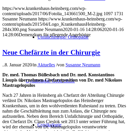
https://www.krankenhaus-heinsberg.com/wp-
content/uploads/2017/06/Fotolia_143661500_M-2.jpg
1097
1731
Susanne Neumann
https://www.krankenhaus-heinsberg.com/wp-
content/uploads/2015/04/Logo_KrankenhausHeinsberg-
284x300.png
Susanne Neumann
2020-01-16 14:28:06
2020-01-16
14:28:06
Demenzkurs für pflegende Angehörige
Unfallchirurgie/ Orthopädie
Neue Chefärzte in der Chirurgie
..
8. Januar 2020
/
in
Aktuelles
/
von
Susanne Neumann
Dr. med. Thomas Büllesbach und Dr. med. Konstantinos
Lioupis übernehmen Chefarztposition von Dr. med Nikolaos
Gynäkologie/ Geburtshilfe
Mastragelopulos
Nach 27 Jahren in Heinsberg als Chefarzt der Abteilung Chirurgie
verlässt Dr. Nikolaos Mastragelopulos das Heinsberger
Krankenhaus, um in den wohlverdienten Ruhestand zu treten. Dies
nahm die Geschäftsleitung nun zum Anlass, die Chirurgie neu
aufzustellen. Neben dem Bereich Unfallchirurgie und Orthopädie,
den Chefarzt Dr. Claus Cieslok seit 2013 unter seiner Führung hat,
Gynäkologie
wird der ehemals von Dr. Mastragelopulos verantwortete