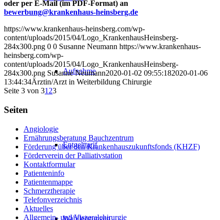
oder per E-Mail (im PDF-Format) an
bewerbung@krankenhaus-heinsberg.de
https://www.krankenhaus-heinsberg.com/wp-
content/uploads/2015/04/Logo_KrankenhausHeinsberg-
284x300.png
0
0
Susanne Neumann
https://www.krankenhaus-
heinsberg.com/wp-
content/uploads/2015/04/Logo_KrankenhausHeinsberg-
Aufnahme
284x300.png
Susanne Neumann
2020-01-02 09:55:18
2020-01-06
13:44:34
Ärztin/Arzt in Weiterbildung Chirurgie
Seite 3 von 3
1
2
3
Seiten
Angiologie
Ernährungsberatung Bauchzentrum
Entgelttarif
Förderung über den Krankenhauszukunftsfonds (KHZF)
Förderverein der Palliativstation
Kontaktformular
Patienteninfo
Patientenmappe
Schmerztherapie
Telefonverzeichnis
Aktuelles
Allgemein- und Viszeralchirurgie
Wahlleistungen