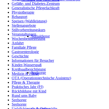
Gefäße- und Diabetes-Zentrum
Generalistische Pflegefachkraft
Physiotherapie
Rehasport
Speisen (Wahlleistung)
Stellenangebote
Stillvorbereitungskurs
Veranstaltungen
Sozialdienst
Wochenbettbetreuung
Anfahrt
Familiale Pflege
Gastroenterologie
Geschichte
Informationen für Besucher
Kinder-Wasserspaß
Kreißsaalbesichtigung
Seelsorge
Medizin & Pflege
OTA (Operationstechnische Assistenz)
Pflege & Therapie
Praktisches Jahr (PJ)
Rückbildung mit Kind
Rund ums Baby
Seelsorge
Seelsorge
Unfallchirurgie & Orthopädie