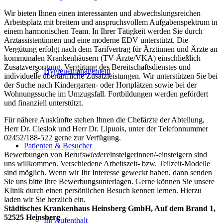
Wir bieten Ihnen einen interessanten und abwechslungsreichen
Arbeitsplatz mit breitem und anspruchsvollem Aufgabenspektrum in
einem harmonischen Team. In Ihrer Tätigkeit werden Sie durch
Arztassistentinnen und eine moderne EDV unterstützt. Die
Vergütung erfolgt nach dem Tarifvertrag für Ärztinnen und Ärzte an
kommunalen Krankenhäusern (TV-Ärzte/VKA) einschließlich
Zusatzversorgung, Vergütung des Bereitschaftsdienstes und
Hygienemanagement
individuelle übertarifliche Zusatzleistungen. Wir unterstützen Sie bei
der Suche nach Kindergarten- oder Hortplätzen sowie bei der
Wohnungssuche im Umzugsfall. Fortbildungen werden gefördert
und finanziell unterstützt.
Für nähere Auskünfte stehen Ihnen die Chefärzte der Abteilung,
Herr Dr. Cieslok und Herr Dr. Lipuois, unter der Telefonnummer
02452/188-522 gerne zur Verfügung.
Patienten & Besucher
Bewerbungen von Berufs
wieder
einsteigerinnen/-einsteigern sind
uns willkommen. Verschiedene Arbeitszeit- bzw. Teilzeit-Modelle
sind möglich. Wenn wir Ihr Interesse geweckt haben, dann senden
Sie uns bitte Ihre Bewerbungsunterlagen. Gerne können Sie unsere
Klinik durch einen persönlichen Besuch kennen lernen. Hierzu
laden wir Sie herzlich ein.
Städtisches Krankenhaus Heinsberg GmbH, Auf dem Brand 1,
52525 Heinsberg
Ihr Aufenthalt