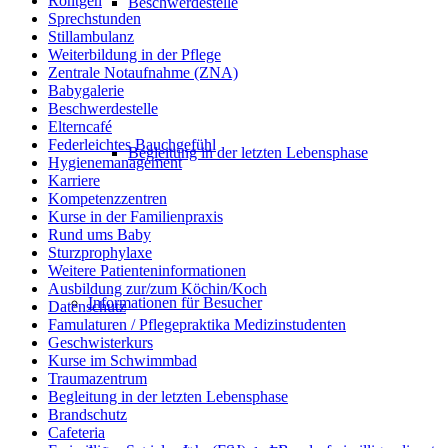
Röntgen
Beschwerdestelle
Sprechstunden
Stillambulanz
Weiterbildung in der Pflege
Zentrale Notaufnahme (ZNA)
Babygalerie
Beschwerdestelle
Elterncafé
Federleichtes Bauchgefühl
Begleitung in der letzten Lebensphase
Hygienemanagement
Karriere
Kompetenzzentren
Kurse in der Familienpraxis
Rund ums Baby
Sturzprophylaxe
Weitere Patienteninformationen
Ausbildung zur/zum Köchin/Koch
Informationen für Besucher
Datenschutz
Famulaturen / Pflegepraktika Medizinstudenten
Geschwisterkurs
Kurse im Schwimmbad
Traumazentrum
Begleitung in der letzten Lebensphase
Brandschutz
Cafeteria