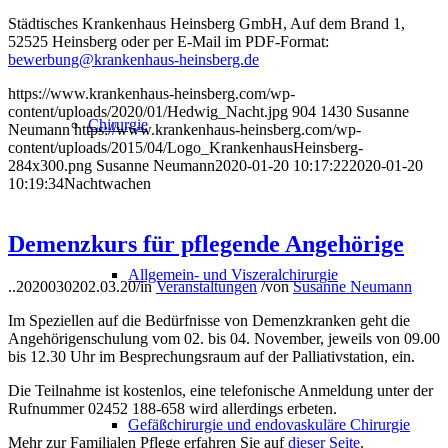
Städtisches Krankenhaus Heinsberg GmbH, Auf dem Brand 1,
52525 Heinsberg oder per E-Mail im PDF-Format:
bewerbung@krankenhaus-heinsberg.de
https://www.krankenhaus-heinsberg.com/wp-
content/uploads/2020/01/Hedwig_Nacht.jpg
904
1430
Susanne
Chirurgie
Neumann
https://www.krankenhaus-heinsberg.com/wp-
content/uploads/2015/04/Logo_KrankenhausHeinsberg-
284x300.png
Susanne Neumann
2020-01-20 10:17:22
2020-01-20
10:19:34
Nachtwachen
Demenzkurs für pflegende Angehörige
Allgemein- und Viszeralchirurgie
..20200302
02.03.20
/
in
Veranstaltungen
/
von
Susanne Neumann
Im Speziellen auf die Bedürfnisse von Demenzkranken geht die
Angehörigenschulung vom 02. bis 04. November, jeweils von 09.00
bis 12.30 Uhr im Besprechungsraum auf der Palliativstation, ein.
Die Teilnahme ist kostenlos, eine telefonische Anmeldung unter der
Rufnummer 02452 188-658 wird allerdings erbeten.
Gefäßchirurgie und endovaskuläre Chirurgie
Mehr zur Familialen Pflege erfahren Sie auf
dieser Seite
.