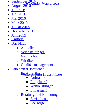
September 2016
Kinder-Wasserspaß
August 2016
Juli 2016
Juni 2016
Mai 2016
März 2016
Januar 2016
Dezember 2015
Juni 2015
Karriere
Das Haus
Aktuelles
Veranstaltungen
Geschichte
Wir über uns
Qualitätsmanagement
Patienten & Besucher
Ihr Aufenthalt
Weiterbildung in der Pflege
Aufnahme
Entgelttarif
Wahlleistungen
Entlassung
Beratung und Betreuung
Sozialdienst
Seelsorge