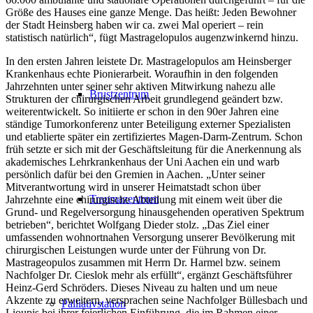
Größe des Hauses eine ganze Menge. Das heißt: Jeden Bewohner
der Stadt Heinsberg haben wir ca. zwei Mal operiert – rein
statistisch natürlich“, fügt Mastragelopulos augenzwinkernd hinzu.
In den ersten Jahren leistete Dr. Mastragelopulos am Heinsberger
Krankenhaus echte Pionierarbeit. Woraufhin in den folgenden
Jahrzehnten unter seiner sehr aktiven Mitwirkung nahezu alle
Brustzentrum
Strukturen der chirurgischen Arbeit grundlegend geändert bzw.
weiterentwickelt. So initiierte er schon in den 90er Jahren eine
ständige Tumorkonferenz unter Beteiligung externer Spezialisten
und etablierte später ein zertifiziertes Magen-Darm-Zentrum. Schon
früh setzte er sich mit der Geschäftsleitung für die Anerkennung als
akademisches Lehrkrankenhaus der Uni Aachen ein und warb
persönlich dafür bei den Gremien in Aachen. „Unter seiner
Mitverantwortung wird in unserer Heimatstadt schon über
Traumazentrum
Jahrzehnte eine chirurgische Abteilung mit einem weit über die
Grund- und Regelversorgung hinausgehenden operativen Spektrum
betrieben“, berichtet Wolfgang Dieder stolz. „Das Ziel einer
umfassenden wohnortnahen Versorgung unserer Bevölkerung mit
chirurgischen Leistungen wurde unter der Führung von Dr.
Mastrageopulos zusammen mit Herrn Dr. Harmel bzw. seinem
Nachfolger Dr. Cieslok mehr als erfüllt“, ergänzt Geschäftsführer
Heinz-Gerd Schröders. Dieses Niveau zu halten und um neue
Akzente zu erweitern, versprachen seine Nachfolger Büllesbach und
Palliativstation
Lioupis bei ihrer feierlichen Einführung, die im Rahmen einer