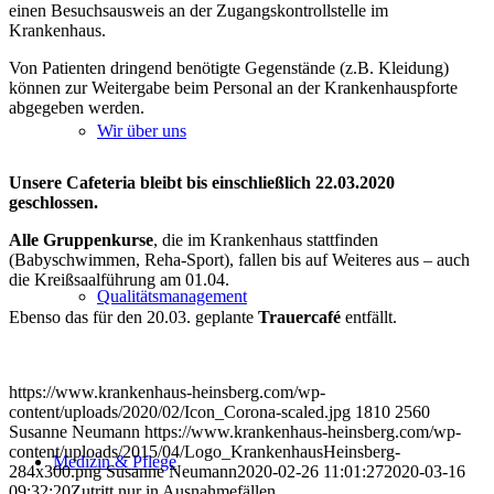
einen Besuchsausweis an der Zugangskontrollstelle im
Krankenha
us.
Von Patienten dringend benötigte Gegenstände (z.B. Kleidung)
können zur Weitergabe beim Personal an der Krankenhauspforte
abgegeben werden.
Wir über uns
Unsere Cafeteria bleibt bis einschließlich 22.03.2020
geschlossen.
Alle Gruppenkurse
, die im Krankenhaus stattfinden
(Babyschwimmen, Reha-Sport), fallen bis auf Weiteres aus – auch
die Kreißsaalführung am 01.04.
Qualitätsmanagement
Ebenso das für den 20.03. geplante
Trauercafé
entfällt.
https://www.krankenhaus-heinsberg.com/wp-
content/uploads/2020/02/Icon_Corona-scaled.jpg
1810
2560
Susanne Neumann
https://www.krankenhaus-heinsberg.com/wp-
content/uploads/2015/04/Logo_KrankenhausHeinsberg-
Medizin & Pflege
284x300.png
Susanne Neumann
2020-02-26 11:01:27
2020-03-16
09:32:20
Zutritt nur in Ausnahmefällen