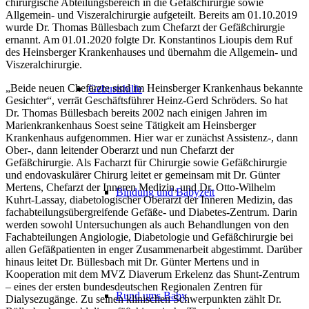
chirurgische Abteilungsbereich in die Gefäßchirurgie sowie
Allgemein- und Viszeralchirurgie aufgeteilt. Bereits am 01.10.2019
wurde Dr. Thomas Büllesbach zum Chefarzt der Gefäßchirurgie
ernannt. Am 01.01.2020 folgte Dr. Konstantinos Lioupis dem Ruf
des Heinsberger Krankenhauses und übernahm die Allgemein- und
Viszeralchirurgie.
„Beide neuen Chefärzte sind im Heinsberger Krankenhaus bekannte
Geburtshilfe
Gesichter“, verrät Geschäftsführer Heinz-Gerd Schröders. So hat
Dr. Thomas Büllesbach bereits 2002 nach einigen Jahren im
Marienkrankenhaus Soest seine Tätigkeit am Heinsberger
Krankenhaus aufgenommen. Hier war er zunächst Assistenz-, dann
Ober-, dann leitender Oberarzt und nun Chefarzt der
Gefäßchirurgie. Als Facharzt für Chirurgie sowie Gefäßchirurgie
und endovaskulärer Chirurg leitet er gemeinsam mit Dr. Günter
Mertens, Chefarzt der Inneren Medizin, und Dr. Otto-Wilhelm
Bindung und Babyzeit
Kuhrt-Lassay, diabetologischer Oberarzt der Inneren Medizin, das
fachabteilungsübergreifende Gefäße- und Diabetes-Zentrum. Darin
werden sowohl Untersuchungen als auch Behandlungen von den
Fachabteilungen Angiologie, Diabetologie und Gefäßchirurgie bei
allen Gefäßpatienten in enger Zusammenarbeit abgestimmt. Darüber
hinaus leitet Dr. Büllesbach mit Dr. Günter Mertens und in
Kooperation mit dem MVZ Diaverum Erkelenz das Shunt-Zentrum
– eines der ersten bundesdeutschen Regionalen Zentren für
Rund ums Baby
Dialysezugänge. Zu seinen klinischen Schwerpunkten zählt Dr.