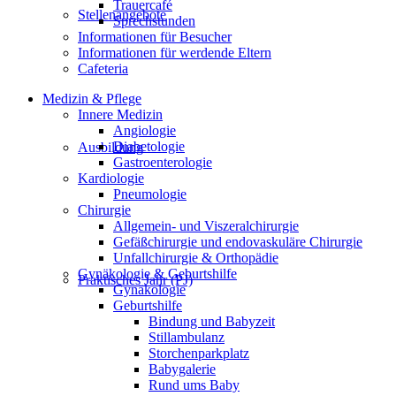
Trauercafé
Stellenangebote
Sprechstunden
Informationen für Besucher
Informationen für werdende Eltern
Cafeteria
Medizin & Pflege
Innere Medizin
Angiologie
Diabetologie
Ausbildung
Gastroenterologie
Kardiologie
Pneumologie
Chirurgie
Allgemein- und Viszeralchirurgie
Gefäßchirurgie und endovaskuläre Chirurgie
Unfallchirurgie & Orthopädie
Gynäkologie & Geburtshilfe
Praktisches Jahr (PJ)
Gynäkologie
Geburtshilfe
Bindung und Babyzeit
Stillambulanz
Storchenparkplatz
Babygalerie
Rund ums Baby