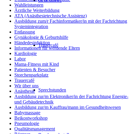
Gedenkfeier
Wahlleistungen
Ärztliche Weiterbildung
ATA (Anästhesietechnische Assistenz)
Ausbildung zum/r Fachinformatiker/in mit der Fachrichtung
Systemintegration
Entlassung
Gynäkologie & Geburtshilfe
Händedesinfektion
Trauercafé
Informationen für werdende Eltern
Kardiologie
Labor
Mama-Fitness mit Kind
Patienten & Besucher
Storchenparkplatz
Trauercafé
Wir über uns
Sprechstunden
Anästhesie
Ausbildung zur/m Elektroniker/in der Fachrichtung Energie-
und Gebäudetechnik
Ausbildung zur/m Kauffrau/mann im Gesundheitswesen
Babymassage
Beikostworkshop
Pneumologie
Qualitätsmanagement