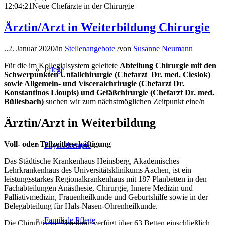
12:04:21
Neue Chefärzte in der Chirurgie
Ärztin/Arzt in Weiterbildung Chirurgie
..
2. Januar 2020
/
in
Stellenangebote
/
von
Susanne Neumann
Für die im Kollegialsystem geleitete
Abteilung Chirurgie mit den
Pflege
Schwerpunkten Unfallchirurgie (Chefarzt Dr. med. Cieslok)
sowie Allgemein- und Visceralchrirugie (Chefarzt Dr.
Konstantinos Lioupis) und Gefäßchirurgie (Chefarzt Dr. med.
Büllesbach)
suchen wir zum nächstmöglichen Zeitpunkt eine/n
Ärztin/Arzt in Weiterbildung
Voll- oder Teilzeitbeschäftigung
Physiotherapie
Das Städtische Krankenhaus Heinsberg, Akademisches
Lehrkrankenhaus des Universitätsklinikums Aachen, ist ein
leistungsstarkes Regionalkrankenhaus mit 187 Planbetten in den
Fachabteilungen Anästhesie, Chirurgie, Innere Medizin und
Palliativmedizin, Frauenheilkunde und Geburtshilfe sowie in der
Belegabteilung für Hals-Nasen-Ohrenheilkunde.
Familiale Pflege
Die Chirurgische Abteilung verfügt über 63 Betten einschließlich