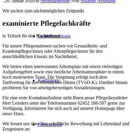
..
20. Januar 2020
/
in
Stellenangebote
/
von
Susanne Neumann
Wir suchen zum nächstmöglichen Zeitpunkt
examinierte Pflegefachkräfte
in Teilzeit für den
Nachtdienst
.
Gastroenterologie
Für unsere Pflegestationen suchen wir Gesundheits- und
Krankenpfleger/innen oder Altenpfleger/innen für den
ausschließlichen Einsatz im Nachtdienst.
Wir bieten einen interessanten Arbeitsplatz mit einem vielseitigen
Aufgabengebiet sowie eine herzliche Arbeitsatmosphäre in einem
hoch motivierten Team. Die Vergütung erfolgt nach dem
Kardiologie
Tarifvertrag für den öffentlichen Dienst (TVöD-K). Darüber hinaus
profitieren Sie von arbeitgeberseitigen Sozialleistungen.
Für eine erste Kontaktaufnahme steht Ihnen unser Pflegedienstleiter
Herr Leinders unter der Telefonnummer 02452 188-507 gerne zur
Verfügung. Informieren Sie sich auch auf unserer Homepage über
unser Haus.
Wir freuen uns über Ihre schriftliche Bewerbung mit Lebenslauf und
Pneumologie
Zeugnissen an: