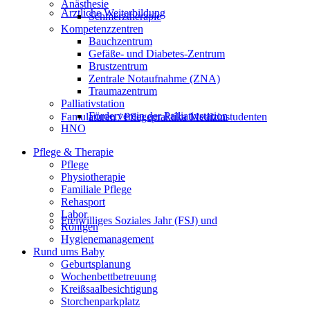
Anästhesie
Ärztliche Weiterbildung
Schmerztherapie
Kompetenzzentren
Bauchzentrum
Gefäße- und Diabetes-Zentrum
Brustzentrum
Zentrale Notaufnahme (ZNA)
Traumazentrum
Palliativstation
Förderverein der Palliativstation
Famulaturen / Pflegepraktika Medizinstudenten
HNO
Pflege & Therapie
Pflege
Physiotherapie
Familiale Pflege
Rehasport
Labor
Freiwilliges Soziales Jahr (FSJ) und
Röntgen
Hygienemanagement
Rund ums Baby
Geburtsplanung
Wochenbettbetreuung
Kreißsaalbesichtigung
Storchenparkplatz