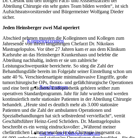
Dr. Cieslok und den übrigen Fach- und Assistenzärzten der
Abteilung Chirurgie ein sehr gutes Team bilden werden“, ist sich
Aufsichtsratsvorsitzender und Bürgermeister Wolfgang Dieder
sicher.
Jeden Heinsberger zwei Mal operiert
Abschied nehmen mussten die Kolleginnen und Kollegen zum
Kompetenzzentren
Jahresende von ihrem langjährigen Chefarzt Dr. Nikolaos
Mastragelopulos. Vor über 27 Jahren kam er aus dem Klinikum
Karlsruhe an das Heinsberger Krankenhaus und belebte die
Abteilung nachhaltig, indem er sie um zahlreiche
Leistungsschwerpunkte bereicherte. So stieg die Zahl der
Behandlungsfälle bereits im Folgejahr seiner Einstellung schon um
satte 40 %. Verschiedenartigste minimalinvasive Eingriffe, große
tumorchirurgische OPs, thorax- und gefäßchirurgische Operationen
Bauchzentrum
und eine breit gefächerte Endoprothetik gehören seither zum
operativen Standardprogramm. Jahr für Jahr wurden und werden
kontinuierlich mehr stationäre Patienten in der Abteilung Chirurgie
behandelt. „Heute sind es deutlich mehr als 3.000 stationäre
Patienten und die Zahl der ambulanten Operationen und
Spezialbehandlungen hat sich selbstredend vervielfacht“, verrät
Geschäftsführer Heinz-Gerd Schröders. Dr. Mastragelopulos
beschreibt es ein wenig eindrucksvoller: „Während meiner
chefärztlichen Leitung wurden in der Chirurgie insgesamt ca.
Gefäße- und Diabetes-Zentrum
66.000 ambulante und stationäre Operationen durchgeführt – für die