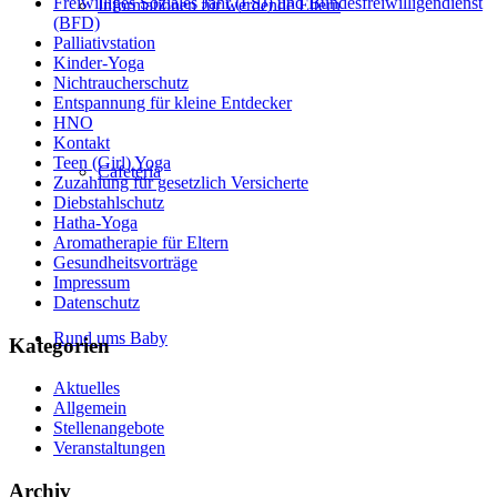
Freiwilliges Soziales Jahr (FSJ) und Bundesfreiwilligendienst
Informationen für werdende Eltern
(BFD)
Palliativstation
Kinder-Yoga
Nichtraucherschutz
Entspannung für kleine Entdecker
HNO
Kontakt
Teen (Girl) Yoga
Cafeteria
Zuzahlung für gesetzlich Versicherte
Diebstahlschutz
Hatha-Yoga
Aromatherapie für Eltern
Gesundheitsvorträge
Impressum
Datenschutz
Rund ums Baby
Kategorien
Aktuelles
Allgemein
Stellenangebote
Veranstaltungen
Archiv