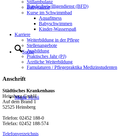
Stillambulanz
Bundesfreiwilligendienst (BFD)
Babygalerie
Kurse im Schwimmbad
Aquafitness
Babyschwimmen
Kinder-Wasserspaß
Karriere
Weiterbildung in der Pflege
Stellenangebote
Ausbildung
Suche
Praktisches Jahr (PJ)
Ärztliche Weiterbildung
Famulaturen / Pflegepraktika Medizinstudenten
Anschrift
Städtisches Krankenhaus
Heinsberg GmbH
Menü
Menü
Auf dem Brand 1
52525 Heinsberg
Telefon: 02452 188-0
Telefax: 02452 188-574
Telefonverzeichnis