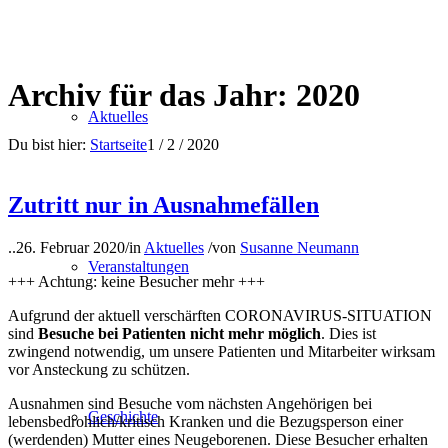
Archiv für das Jahr: 2020
Aktuelles
Du bist hier:
Startseite
1
/
2
/
2020
Zutritt nur in Ausnahmefällen
..
26. Februar 2020
/
in
Aktuelles
/
von
Susanne Neumann
Veranstaltungen
+++ Achtung: keine Besucher mehr +++
Aufgrund der aktuell verschärften CORONAVIRUS-SITUATION
sind
Besuche bei Patienten nicht mehr möglich
. Dies ist
zwingend notwendig, um unsere Patienten und Mitarbeiter wirksam
vor Ansteckung zu schützen.
Ausnahmen sind Besuche vom nächsten Angehörigen bei
Geschichte
lebensbedrohlich/kritisch Kranken und die Bezugsperson einer
(werdenden) Mutter eines Neugeborenen. Diese Besucher erhalten