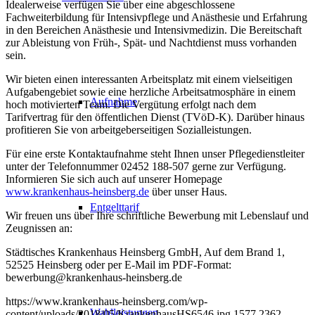
Idealerweise verfügen Sie über eine abgeschlossene
Fachweiterbildung für Intensivpflege und Anästhesie und Erfahrung
in den Bereichen Anästhesie und Intensivmedizin. Die Bereitschaft
zur Ableistung von Früh-, Spät- und Nachtdienst muss vorhanden
sein.
Wir bieten einen interessanten Arbeitsplatz mit einem vielseitigen
Aufgabengebiet sowie eine herzliche Arbeitsatmosphäre in einem
Aufnahme
hoch motivierten Team. Die Vergütung erfolgt nach dem
Tarifvertrag für den öffentlichen Dienst (TVöD-K). Darüber hinaus
profitieren Sie von arbeitgeberseitigen Sozialleistungen.
Für eine erste Kontaktaufnahme steht Ihnen unser Pflegedienstleiter
unter der Telefonnummer 02452 188-507 gerne zur Verfügung.
Informieren Sie sich auch auf unserer Homepage
www.krankenhaus-heinsberg.de
über unser Haus.
Entgelttarif
Wir freuen uns über Ihre schriftliche Bewerbung mit Lebenslauf und
Zeugnissen an:
Städtisches Krankenhaus Heinsberg GmbH, Auf dem Brand 1,
52525 Heinsberg oder per E-Mail im PDF-Format:
bewerbung@krankenhaus-heinsberg.de
https://www.krankenhaus-heinsberg.com/wp-
Wahlleistungen
content/uploads/2018/05/KrankenhausHS6546.jpg
1577
2362