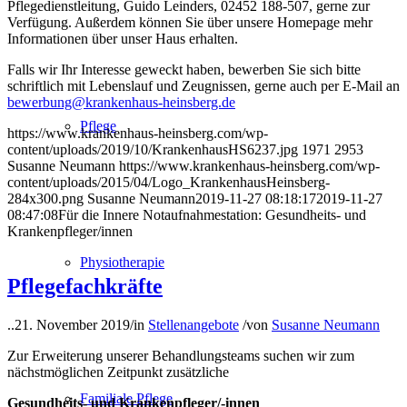
Pflegedienstleitung, Guido Leinders, 02452 188-507, gerne zur
Verfügung. Außerdem können Sie über unsere Homepage mehr
Informationen über unser Haus erhalten.
Falls wir Ihr Interesse geweckt haben, bewerben Sie sich bitte
schriftlich mit Lebenslauf und Zeugnissen, gerne auch per E-Mail an
bewerbung@krankenhaus-heinsberg.de
Pflege
https://www.krankenhaus-heinsberg.com/wp-
content/uploads/2019/10/KrankenhausHS6237.jpg
1971
2953
Susanne Neumann
https://www.krankenhaus-heinsberg.com/wp-
content/uploads/2015/04/Logo_KrankenhausHeinsberg-
284x300.png
Susanne Neumann
2019-11-27 08:18:17
2019-11-27
08:47:08
Für die Innere Notaufnahmestation: Gesundheits- und
Krankenpfleger/innen
Physiotherapie
Pflegefachkräfte
..
21. November 2019
/
in
Stellenangebote
/
von
Susanne Neumann
Zur Erweiterung unserer Behandlungsteams suchen wir zum
nächstmöglichen Zeitpunkt zusätzliche
Familiale Pflege
Gesundheits- und Krankenpfleger/-innen