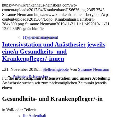
https://www.krankenhaus-heinsberg.com/wp-
content/uploads/2017/04/KrankenhausHS6636.jpg
2365
3543
Susanne Neumann
https://www.krankenhaus-heinsberg.com/wp-
content/uploads/2015/04/Logo_KrankenhausHeinsberg-
284x300.png
Susanne Neumann
2019-11-21 11:11:49
2019-11-21
12:02:36
Pflegefachkräfte
Hygienemanagement
Intensivstation und Anästhesie: jeweils
eine/n Gesundheits- und
Krankenpfleger/-innen
..
21. November 2019
/
in
Stellenangebote
/
von
Susanne Neumann
Patienten & Besucher
Für die
interdisziplinäre Intensivstation und unsere Abteilung
Anästhesie
suchen wir zum nächstmöglichen Zeitpunkt jeweils
eine/n
Gesundheits- und Krankenpfleger/-in
in Voll- oder Teilzeit.
Ihr Aufenthalt