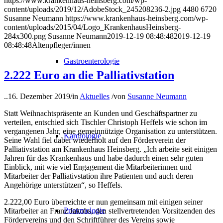
https://www.krankenhaus-heinsberg.com/wp-
content/uploads/2019/12/AdobeStock_245208236-2.jpg
4480
6720
Susanne Neumann
https://www.krankenhaus-heinsberg.com/wp-
content/uploads/2015/04/Logo_KrankenhausHeinsberg-
284x300.png
Susanne Neumann
2019-12-19 08:48:48
2019-12-19
08:48:48
Altenpfleger/innen
Gastroenterologie
2.222 Euro an die Palliativstation
..
16. Dezember 2019
/
in
Aktuelles
/
von
Susanne Neumann
Statt Weihnachtspräsente an Kunden und Geschäftspartner zu
verteilen, entschied sich Tischler Christoph Heffels wie schon im
vergangenen Jahr, eine gemeinnützige Organisation zu unterstützen.
Kardiologie
Seine Wahl fiel dabei wiederholt auf den Förderverein der
Palliativstation am Krankenhaus Heinsberg. „Ich arbeite seit einigen
Jahren für das Krankenhaus und habe dadurch einen sehr guten
Einblick, mit wie viel Engagement die Mitarbeiterinnen und
Mitarbeiter der Palliativstation ihre Patienten und auch deren
Angehörige unterstützen“, so Heffels.
2.222,00 Euro überreichte er nun gemeinsam mit einigen seiner
Pneumologie
Mitarbeiter an Franz Jakobs, den stellvertretenden Vorsitzenden des
Fördervereins und den Schriftführer des Vereins sowie