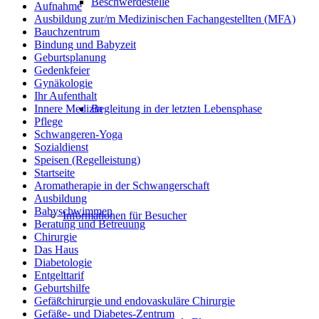
Beschwerdestelle
Aufnahme
Ausbildung zur/m Medizinischen Fachangestellten (MFA)
Bauchzentrum
Bindung und Babyzeit
Geburtsplanung
Gedenkfeier
Gynäkologie
Ihr Aufenthalt
Begleitung in der letzten Lebensphase
Innere Medizin
Pflege
Schwangeren-Yoga
Sozialdienst
Speisen (Regelleistung)
Startseite
Aromatherapie in der Schwangerschaft
Ausbildung
Babyschwimmen
Informationen für Besucher
Beratung und Betreuung
Chirurgie
Das Haus
Diabetologie
Entgelttarif
Geburtshilfe
Gefäßchirurgie und endovaskuläre Chirurgie
Gefäße- und Diabetes-Zentrum