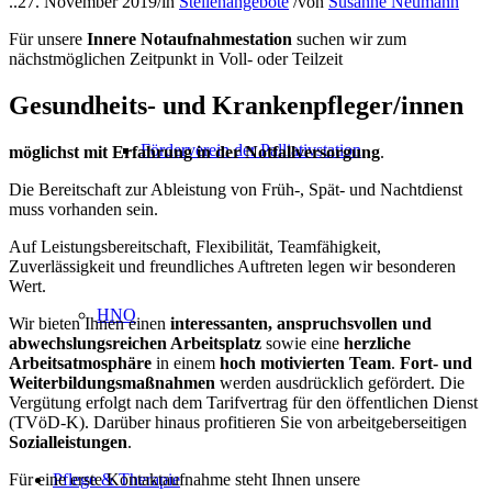
..
27. November 2019
/
in
Stellenangebote
/
von
Susanne Neumann
Für unsere
Innere Notaufnahmestation
suchen wir zum
nächstmöglichen Zeitpunkt in Voll- oder Teilzeit
Gesundheits- und Krankenpfleger/innen
Förderverein der Palliativstation
möglichst mit Erfahrung in der Notfallversorgung
.
Die Bereitschaft zur Ableistung von Früh-, Spät- und Nachtdienst
muss vorhanden sein.
Auf Leistungsbereitschaft, Flexibilität, Teamfähigkeit,
Zuverlässigkeit und freundliches Auftreten legen wir besonderen
Wert.
HNO
Wir bieten Ihnen einen
interessanten, anspruchsvollen und
abwechslungsreichen Arbeitsplatz
sowie eine
herzliche
Arbeitsatmosphäre
in einem
hoch motivierten Team
.
Fort- und
Weiterbildungsmaßnahmen
werden aus­drücklich gefördert. Die
Vergütung erfolgt nach dem Tarifvertrag für den öffentlichen Dienst
(TVöD-K). Darüber hinaus profitieren Sie von arbeitgeberseitigen
Sozialleistungen
.
Für eine erste Kontaktaufnahme steht Ihnen unsere
Pflege & Therapie