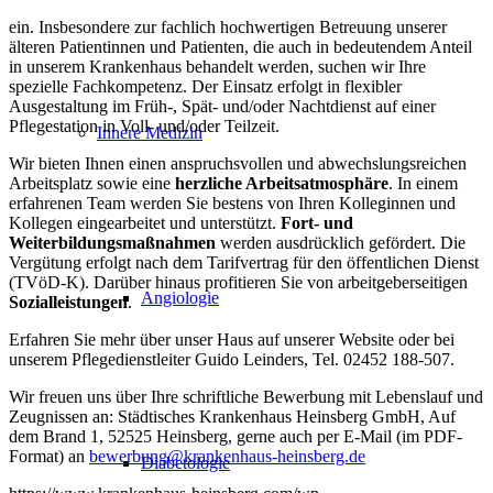
ein. Insbesondere zur fachlich hochwertigen Betreuung unserer
älteren Patientinnen und Patienten, die auch in bedeutendem Anteil
in unserem Krankenhaus behandelt werden, suchen wir Ihre
spezielle Fachkompetenz. Der Einsatz erfolgt in flexibler
Ausgestaltung im Früh-, Spät- und/oder Nachtdienst auf einer
Pflegestation in Voll- und/oder Teilzeit.
Innere Medizin
Wir bieten Ihnen einen anspruchsvollen und abwechslungsreichen
Arbeitsplatz sowie eine
herzliche Arbeitsatmosphäre
. In einem
erfahrenen Team werden Sie bestens von Ihren Kolleginnen und
Kollegen eingearbeitet und un­terstützt.
Fort- und
Weiterbildungsmaßnahmen
werden aus­drücklich gefördert. Die
Vergütung erfolgt nach dem Tarifvertrag für den öffentlichen Dienst
(TVöD-K). Darüber hinaus profitieren Sie von arbeitgeberseitigen
Angiologie
Sozialleistungen
.
Erfahren Sie mehr über unser Haus auf unserer Website oder bei
unserem Pflegedienstleiter Guido Leinders, Tel. 02452 188-507.
Wir freuen uns über Ihre schriftliche Bewerbung mit Lebenslauf und
Zeugnissen an: Städtisches Krankenhaus Heinsberg GmbH, Auf
dem Brand 1, 52525 Heinsberg, gerne auch per E-Mail (im PDF-
Format) an
bewerbung@krankenhaus-heinsberg.de
Diabetologie