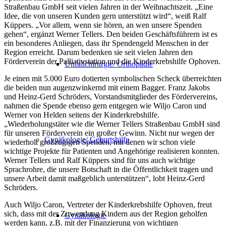
Straßenbau GmbH seit vielen Jahren in der Weihnachtszeit. „Eine
Idee, die von unseren Kunden gern unterstützt wird“, weiß Ralf
Küppers. „Vor allem, wenn sie hören, an wen unsere Spenden
gehen“, ergänzt Werner Tellers. Den beiden Geschäftsführern ist es
ein besonderes Anliegen, dass ihr Spendengeld Menschen in der
Region erreicht. Darum bedenken sie seit vielen Jahren den
Förderverein der Palliativstation und die Kinderkrebshilfe Ophoven.
Unfallchirurgie/ Orthopädie
Je einen mit 5.000 Euro dotierten symbolischen Scheck überreichten
die beiden nun augenzwinkernd mit einem Bagger. Franz Jakobs
und Heinz-Gerd Schröders, Vorstandsmitglieder des Fördervereins,
nahmen die Spende ebenso gern entgegen wie Wiljo Caron und
Werner von Helden seitens der Kinderkrebshilfe.
„Wiederholungstäter wie die Werner Tellers Straßenbau GmbH sind
für unseren Förderverein ein großer Gewinn. Nicht nur wegen der
Gynäkologie/ Geburtshilfe
wiederholt großzügigen Spenden, mit denen wir schon viele
wichtige Projekte für Patienten und Angehörige realisieren konnten.
Werner Tellers und Ralf Küppers sind für uns auch wichtige
Sprachrohre, die unsere Botschaft in die Öffentlichkeit tragen und
unsere Arbeit damit maßgeblich unterstützen“, lobt Heinz-Gerd
Schröders.
Auch Wiljo Caron, Vertreter der Kinderkrebshilfe Ophoven, freut
sich, dass mit der Zuwendung Kindern aus der Region geholfen
Gynäkologie
werden kann, z.B. mit der Finanzierung von wichtigen