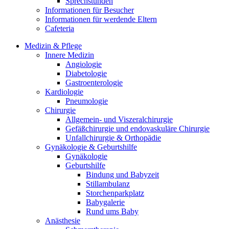
Sprechstunden
Informationen für Besucher
Informationen für werdende Eltern
Cafeteria
Medizin & Pflege
Innere Medizin
Angiologie
Diabetologie
Gastroenterologie
Kardiologie
Pneumologie
Chirurgie
Allgemein- und Viszeralchirurgie
Gefäßchirurgie und endovaskuläre Chirurgie
Unfallchirurgie & Orthopädie
Gynäkologie & Geburtshilfe
Gynäkologie
Geburtshilfe
Bindung und Babyzeit
Stillambulanz
Storchenparkplatz
Babygalerie
Rund ums Baby
Anästhesie