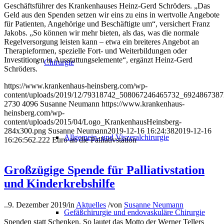
Geschäftsführer des Krankenhauses Heinz-Gerd Schröders. „Das
Geld aus den Spenden setzen wir eins zu eins in wertvolle Angebote
für Patienten, Angehörige und Beschäftigte um“, versichert Franz
Jakobs. „So können wir mehr bieten, als das, was die normale
Regelversorgung leisten kann – etwa ein breiteres Angebot an
Therapieformen, spezielle Fort- und Weiterbildungen oder
Investitionen in Ausstattungselemente“, ergänzt Heinz-Gerd
Chirurgie
Schröders.
https://www.krankenhaus-heinsberg.com/wp-
content/uploads/2019/12/79318742_508067246465732_6924867387
2730
4096
Susanne Neumann
https://www.krankenhaus-
heinsberg.com/wp-
content/uploads/2015/04/Logo_KrankenhausHeinsberg-
284x300.png
Susanne Neumann
2019-12-16 16:24:38
2019-12-16
Allgemein- und Viszeralchirurgie
16:26:56
2.222 Euro an die Palliativstation
Großzügige Spende für Palliativstation
und Kinderkrebshilfe
..
9. Dezember 2019
/
in
Aktuelles
/
von
Susanne Neumann
Gefäßchirurgie und endovaskuläre Chirurgie
Spenden statt Schenken. So lautet das Motto der Werner Tellers