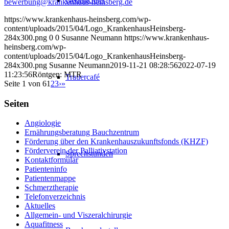
Gedenkfeier
bewerbung@krankenhaus-heinsberg.de
https://www.krankenhaus-heinsberg.com/wp-
content/uploads/2015/04/Logo_KrankenhausHeinsberg-
284x300.png
0
0
Susanne Neumann
https://www.krankenhaus-
heinsberg.com/wp-
content/uploads/2015/04/Logo_KrankenhausHeinsberg-
284x300.png
Susanne Neumann
2019-11-21 08:28:56
2022-07-19
11:23:56
Röntgen: MTR
Trauercafé
Seite 1 von 6
1
2
3
›
»
Seiten
Angiologie
Ernährungsberatung Bauchzentrum
Förderung über den Krankenhauszukunftsfonds (KHZF)
Förderverein der Palliativstation
Sprechstunden
Kontaktformular
Patienteninfo
Patientenmappe
Schmerztherapie
Telefonverzeichnis
Aktuelles
Allgemein- und Viszeralchirurgie
Aquafitness