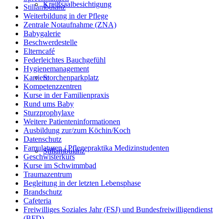
Kreißsaalbesichtigung
Stillambulanz
Weiterbildung in der Pflege
Zentrale Notaufnahme (ZNA)
Babygalerie
Beschwerdestelle
Elterncafé
Federleichtes Bauchgefühl
Hygienemanagement
Storchenparkplatz
Karriere
Kompetenzzentren
Kurse in der Familienpraxis
Rund ums Baby
Sturzprophylaxe
Weitere Patienteninformationen
Ausbildung zur/zum Köchin/Koch
Datenschutz
Famulaturen / Pflegepraktika Medizinstudenten
Stillambulanz
Geschwisterkurs
Kurse im Schwimmbad
Traumazentrum
Begleitung in der letzten Lebensphase
Brandschutz
Cafeteria
Freiwilliges Soziales Jahr (FSJ) und Bundesfreiwilligendienst
(BFD)