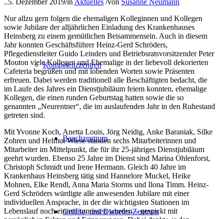
..
5. Dezember 2019
/
in
Aktuelles
/
von
Susanne Neumann
Nur allzu gern folgen die ehemaligen Kolleginnen und Kollegen
sowie Jubilare der alljährlichen Einladung des Krankenhauses
Heinsberg zu einem gemütlichen Beisammensein. Auch in diesem
Jahr konnten Geschäftsführer Heinz-Gerd Schröders,
Pflegedienstleiter Guido Leinders und Betriebsratsvorsitzender Peter
Mouton viele Kollegen und Ehemalige in der liebevoll dekorierten
Kompetenzzentren
Cafeteria begrüßen und mit lobenden Worten sowie Präsenten
erfreuen. Dabei werden traditionell alle Beschäftigten bedacht, die
im Laufe des Jahres ein Dienstjubiläum feiern konnten, ehemalige
Kollegen, die einen runden Geburtstag hatten sowie die so
genannten „Neurentner“, die im auslaufenden Jahr in den Ruhestand
getreten sind.
Mit Yvonne Koch, Anetta Louis, Jörg Neidig, Anke Baraniak, Silke
Bauchzentrum
Zohren und Helmut Wiese standen sechs Mitarbeiterinnen und
Mitarbeiter im Mittelpunkt, die für ihr 25-jähriges Dienstjubiläum
geehrt wurden. Ebenso 25 Jahre im Dienst sind Marina Ohlenforst,
Christoph Schmidt und Irene Hermann. Gleich 40 Jahre im
Krankenhaus Heinsberg tätig sind Hannelore Muckel, Heike
Mohnen, Elke Rendl, Anna Maria Storms und Ilona Timm. Heinz-
Gerd Schröders würdigte alle anwesenden Jubilare mit einer
individuellen Ansprache, in der die wichtigsten Stationen im
Lebenslauf noch einmal umrissen wurden – gespickt mit
Gefäße- und Diabetes-Zentrum