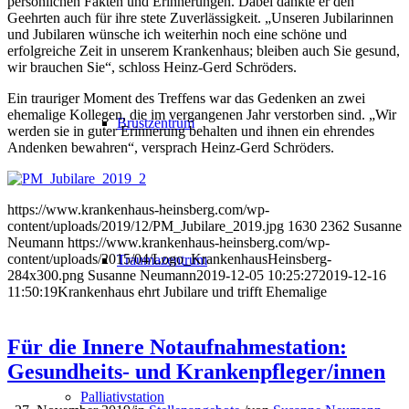
persönlichen Fakten und Erinnerungen. Dabei dankte er den
Geehrten auch für ihre stete Zuverlässigkeit. „Unseren Jubilarinnen
und Jubilaren wünsche ich weiterhin noch eine schöne und
erfolgreiche Zeit in unserem Krankenhaus; bleiben auch Sie gesund,
wir brauchen Sie“, schloss Heinz-Gerd Schröders.
Ein trauriger Moment des Treffens war das Gedenken an zwei
ehemalige Kollegen, die im vergangenen Jahr verstorben sind. „Wir
Brustzentrum
werden sie in guter Erinnerung behalten und ihnen ein ehrendes
Andenken bewahren“, versprach Heinz-Gerd Schröders.
https://www.krankenhaus-heinsberg.com/wp-
content/uploads/2019/12/PM_Jubilare_2019.jpg
1630
2362
Susanne
Neumann
https://www.krankenhaus-heinsberg.com/wp-
content/uploads/2015/04/Logo_KrankenhausHeinsberg-
Traumazentrum
284x300.png
Susanne Neumann
2019-12-05 10:25:27
2019-12-16
11:50:19
Krankenhaus ehrt Jubilare und trifft Ehemalige
Für die Innere Notaufnahmestation:
Gesundheits- und Krankenpfleger/innen
Palliativstation