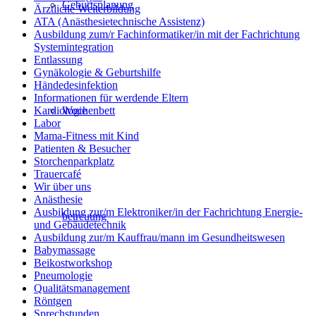
Geburtsplanung
Ärztliche Weiterbildung
ATA (Anästhesietechnische Assistenz)
Ausbildung zum/r Fachinformatiker/in mit der Fachrichtung
Systemintegration
Entlassung
Gynäkologie & Geburtshilfe
Händedesinfektion
Informationen für werdende Eltern
Wochenbett
Kardiologie
Labor
Mama-Fitness mit Kind
Patienten & Besucher
Storchenparkplatz
Trauercafé
Wir über uns
Anästhesie
Ausbildung zur/m Elektroniker/in der Fachrichtung Energie-
betreuung
und Gebäudetechnik
Ausbildung zur/m Kauffrau/mann im Gesundheitswesen
Babymassage
Beikostworkshop
Pneumologie
Qualitätsmanagement
Röntgen
Sprechstunden