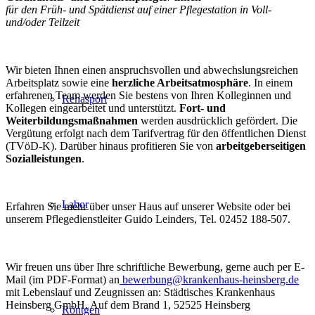
für den Früh- und Spätdienst auf einer Pflegestation in Voll-
und/oder Teilzeit
Wir bieten Ihnen einen anspruchsvollen und abwechslungsreichen
Arbeitsplatz sowie eine
herzliche Arbeitsatmosphäre
. In einem
erfahrenen Team werden Sie bestens von Ihren Kolleginnen und
Rehasport
Kollegen eingearbeitet und un­terstützt.
Fort- und
Weiterbildungsmaßnahmen
werden aus­drücklich gefördert. Die
Vergütung erfolgt nach dem Tarifvertrag für den öffentlichen Dienst
(TVöD-K). Darüber hinaus profitieren Sie von
arbeitgeberseitigen
Sozialleistungen
.
Labor
Erfahren Sie mehr über unser Haus auf unserer Website oder bei
unserem Pflegedienstleiter Guido Leinders, Tel. 02452 188-507.
Wir freuen uns über Ihre schriftliche Bewerbung, gerne auch per E-
Mail (im PDF-Format) an
bewerbung@krankenhaus-heinsberg.de
mit Lebenslauf und Zeugnissen an: Städtisches Krankenhaus
Heinsberg GmbH, Auf dem Brand 1, 52525 Heinsberg
Röntgen