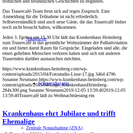
fröhlichen und besinnlichen Geschichten zu beginnen.
Das Trauercafé-Team freut sich auf regen Zuspruch. Eine
Anmeldung für die Teilnahme ist nicht erforderlich.
Selbstverständlich sind auch neue Gäste, die das Trauercafé bisher
noch nicht besucht haben, willkommen.
Jeden 3. Freitag um 15.30 Uhr lädt das Krankenhaus Heinsberg
Anästhesie
zum Trauercafé in das gemütliche Wohnzimmer der Palliativstation
ein und bietet damit Raum für Gespräche. Eingeladen sind alle, die
einen geliebten Menschen verloren haben und sich mit anderen
Trauernden darüber austauschen möchten.
https://www.krankenhaus-heinsberg.com/wp-
content/uploads/2015/04/Fotostudio-Lisse-17.jpg
3464
4796
Susanne Neumann
https://www.krankenhaus-heinsberg.com/wp-
Schmerztherapie
content/uploads/2015/04/Logo_KrankenhausHeinsberg-
284x300.png
Susanne Neumann
2019-12-05 13:59:40
2019-12-05
13:59:40
Trauercafé lädt zu Weihnachtslesung ein
Krankenhaus ehrt Jubilare und trifft
Ehemalige
Zentrale Notaufnahme (ZNA)