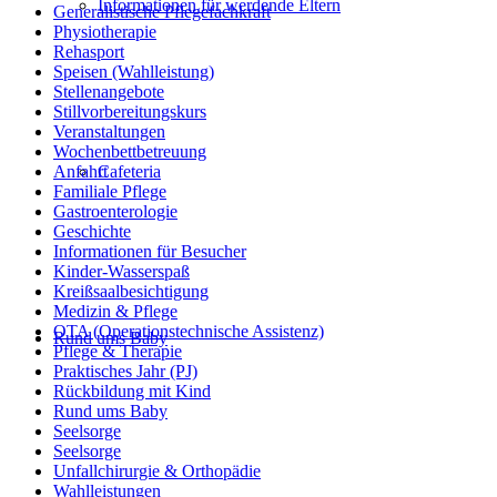
Informationen für werdende Eltern
Generalistische Pflegefachkraft
Physiotherapie
Rehasport
Speisen (Wahlleistung)
Stellenangebote
Stillvorbereitungskurs
Veranstaltungen
Wochenbettbetreuung
Cafeteria
Anfahrt
Familiale Pflege
Gastroenterologie
Geschichte
Informationen für Besucher
Kinder-Wasserspaß
Kreißsaalbesichtigung
Medizin & Pflege
OTA (Operationstechnische Assistenz)
Rund ums Baby
Pflege & Therapie
Praktisches Jahr (PJ)
Rückbildung mit Kind
Rund ums Baby
Seelsorge
Seelsorge
Unfallchirurgie & Orthopädie
Wahlleistungen