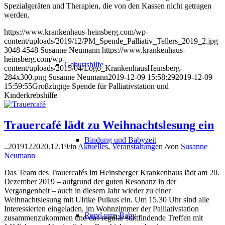
Spezialgeräten und Therapien, die von den Kassen nicht getragen
werden.
https://www.krankenhaus-heinsberg.com/wp-
content/uploads/2019/12/PM_Spende_Palliativ_Tellers_2019_2.jpg
3048
4548
Susanne Neumann
https://www.krankenhaus-
heinsberg.com/wp-
Geburtshilfe
content/uploads/2015/04/Logo_KrankenhausHeinsberg-
284x300.png
Susanne Neumann
2019-12-09 15:58:29
2019-12-09
15:59:55
Großzügige Spende für Palliativstation und
Kinderkrebshilfe
Trauercafé lädt zu Weihnachtslesung ein
Bindung und Babyzeit
..20191220
20.12.19
/
in
Aktuelles
,
Veranstaltungen
/
von
Susanne
Neumann
Das Team des Trauercafés im Heinsberger Krankenhaus lädt am 20.
Dezember 2019 – aufgrund der guten Resonanz in der
Vergangenheit – auch in diesem Jahr wieder zu einer
Weihnachtslesung mit Ulrike Pulkus ein. Um 15.30 Uhr sind alle
Interessierten eingeladen, im Wohnzimmer der Palliativstation
Rund ums Baby
zusammenzukommen und das regulär stattfindende Treffen mit