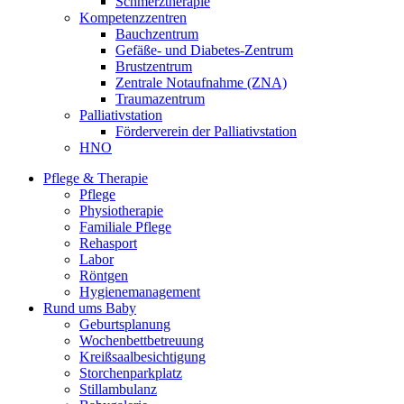
Schmerztherapie
Kompetenzzentren
Bauchzentrum
Gefäße- und Diabetes-Zentrum
Brustzentrum
Zentrale Notaufnahme (ZNA)
Traumazentrum
Palliativstation
Förderverein der Palliativstation
HNO
Pflege & Therapie
Pflege
Physiotherapie
Familiale Pflege
Rehasport
Labor
Röntgen
Hygienemanagement
Rund ums Baby
Geburtsplanung
Wochenbettbetreuung
Kreißsaalbesichtigung
Storchenparkplatz
Stillambulanz