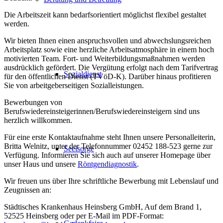
Die Arbeitszeit kann bedarfsorientiert möglichst flexibel gestaltet
werden.
Wir bieten Ihnen einen anspruchsvollen und abwechslungsreichen
Arbeitsplatz sowie eine herzliche Arbeitsatmosphäre in einem hoch
motivierten Team. Fort- und Weiterbildungsmaßnahmen werden
ausdrücklich gefördert. Die Vergütung erfolgt nach dem Tarifvertrag
Sozialdienst
für den öffentlichen Dienst (TVöD-K). Darüber hinaus profitieren
Sie von arbeitgeberseitigen Sozialleistungen.
Bewerbungen von
Berufswiedereinsteigerinnen/Berufswiedereinsteigern sind uns
herzlich willkommen.
Für eine erste Kontaktaufnahme steht Ihnen unsere Personalleiterin,
Britta Welnitz, unter der Telefonnummer 02452 188-523 gerne zur
Seelsorge
Verfügung. Informieren Sie sich auch auf unserer Homepage über
unser Haus und unsere
Röntgendiagnostik
.
Wir freuen uns über Ihre schriftliche Bewerbung mit Lebenslauf und
Zeugnissen an:
Städtisches Krankenhaus Heinsberg GmbH, Auf dem Brand 1,
52525 Heinsberg oder per E-Mail im PDF-Format: