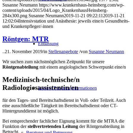
Susanne Neumann
https://www.krankenhaus-heinsberg.com/wp-
content/uploads/2015/04/Logo_KrankenhausHeinsberg-
284x300.png
Susanne Neumann
2019-11-21 09:22:11
2019-11-21
12:02:04
Intensivstation und Anästhesie: jeweils eine/n Gesundheits-
und Krankenpfleger/-innen
Röntgen: MTR
Entlassung
..
21. November 2019
/
in
Stellenangebote
/
von
Susanne Neumann
Wir suchen zum nächstmöglichen Zeitpunkt für unsere
Röntgenabteilung
mit einem angiologischen Schwerpunkt eine/n
Medizinisch-technische/n
Radiologiesassistentin/en
Weitere Patienteninformationen
für den Tages- und Bereitschaftsdienst in Voll- oder Teilzeit. Auch
eine ausschließliche Tätigkeit im Bereitschaftsdienst oder CT-
Hintergrunddienst ist möglich.
Bei entsprechender fachlicher Eignung kommt für die MTRA die
Funktion der
stellvertretenden Leitung
der Röntgenabteilung in
Betracht.
Beratung und Betreuung