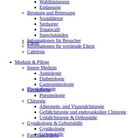
Wahlleistungen
Entlassung
Beratung und Betreuung
Sozialdienst
Seelsorge
Trauercafé
Sprechstunden
Informationen für Besucher
Pflege
Informationen für werdende Eltern
Cafeteria
Medizin & Pflege
Innere Medizin
Angiologie
Diabetologie
Gastroenterologie
Physiotherapie
Kardiologie
Pneumologie
Chirurgie
Allgemein- und Viszeralchirurgie
Gefäßchirurgie und endovaskuläre Chirurgie
Unfallchirurgie & Orthopädie
Gynäkologie & Geburtshilfe
Gynäkologie
Geburtshilfe
Familiale Pflege