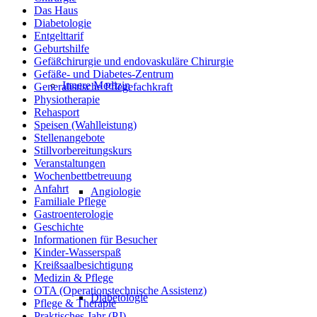
Das Haus
Diabetologie
Entgelttarif
Geburtshilfe
Gefäßchirurgie und endovaskuläre Chirurgie
Gefäße- und Diabetes-Zentrum
Innere Medizin
Generalistische Pflegefachkraft
Physiotherapie
Rehasport
Speisen (Wahlleistung)
Stellenangebote
Stillvorbereitungskurs
Veranstaltungen
Wochenbettbetreuung
Anfahrt
Angiologie
Familiale Pflege
Gastroenterologie
Geschichte
Informationen für Besucher
Kinder-Wasserspaß
Kreißsaalbesichtigung
Medizin & Pflege
OTA (Operationstechnische Assistenz)
Diabetologie
Pflege & Therapie
Praktisches Jahr (PJ)