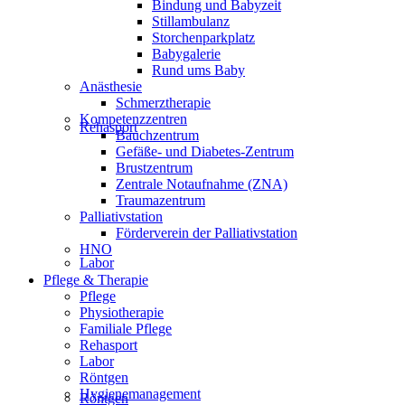
Bindung und Babyzeit
Stillambulanz
Storchenparkplatz
Babygalerie
Rund ums Baby
Anästhesie
Schmerztherapie
Kompetenzzentren
Rehasport
Bauchzentrum
Gefäße- und Diabetes-Zentrum
Brustzentrum
Zentrale Notaufnahme (ZNA)
Traumazentrum
Palliativstation
Förderverein der Palliativstation
HNO
Labor
Pflege & Therapie
Pflege
Physiotherapie
Familiale Pflege
Rehasport
Labor
Röntgen
Hygienemanagement
Röntgen