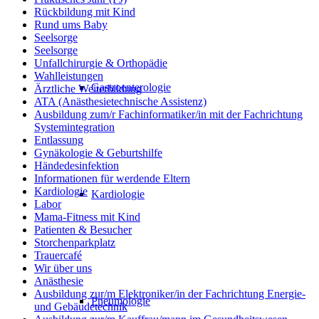
Rückbildung mit Kind
Rund ums Baby
Seelsorge
Seelsorge
Unfallchirurgie & Orthopädie
Wahlleistungen
Gastroenterologie
Ärztliche Weiterbildung
ATA (Anästhesietechnische Assistenz)
Ausbildung zum/r Fachinformatiker/in mit der Fachrichtung
Systemintegration
Entlassung
Gynäkologie & Geburtshilfe
Händedesinfektion
Informationen für werdende Eltern
Kardiologie
Kardiologie
Labor
Mama-Fitness mit Kind
Patienten & Besucher
Storchenparkplatz
Trauercafé
Wir über uns
Anästhesie
Ausbildung zur/m Elektroniker/in der Fachrichtung Energie-
Pneumologie
und Gebäudetechnik