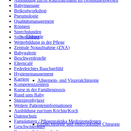
Ausbildung zur/m Kauffrau/mann im Gesundheitswesen
Babymassage
Beikostworkshop
Pneumologie
Qualitätsmanagement
Röntgen
Sprechstunden
Chirurgie
Stillambulanz
Weiterbildung in der Pflege
Zentrale Notaufnahme (ZNA)
Babygalerie
Beschwerdestelle
Elterncafé
Federleichtes Bauchgefühl
Hygienemanagement
Karriere
Allgemein- und Viszeralchirurgie
Kompetenzzentren
Kurse in der Familienpraxis
Rund ums Baby
Sturzprophylaxe
Weitere Patienteninformationen
Ausbildung zur/zum Köchin/Koch
Datenschutz
Famulaturen / Pflegepraktika Medizinstudenten
Gefäßchirurgie und endovaskuläre Chirurgie
Geschwisterkurs