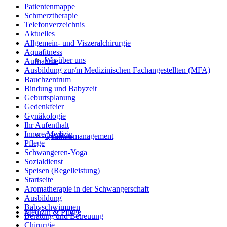
Patientenmappe
Schmerztherapie
Telefonverzeichnis
Aktuelles
Allgemein- und Viszeralchirurgie
Aquafitness
Wir über uns
Aufnahme
Ausbildung zur/m Medizinischen Fachangestellten (MFA)
Bauchzentrum
Bindung und Babyzeit
Geburtsplanung
Gedenkfeier
Gynäkologie
Ihr Aufenthalt
Innere Medizin
Qualitätsmanagement
Pflege
Schwangeren-Yoga
Sozialdienst
Speisen (Regelleistung)
Startseite
Aromatherapie in der Schwangerschaft
Ausbildung
Babyschwimmen
Medizin & Pflege
Beratung und Betreuung
Chirurgie