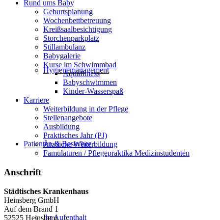
Rund ums Baby
Geburtsplanung
Wochenbettbetreuung
Kreißsaalbesichtigung
Storchenparkplatz
Stillambulanz
Babygalerie
Kurse im Schwimmbad
Hygienemanagement
Aquafitness
Babyschwimmen
Kinder-Wasserspaß
Karriere
Weiterbildung in der Pflege
Stellenangebote
Ausbildung
Praktisches Jahr (PJ)
Patienten & Besucher
Ärztliche Weiterbildung
Famulaturen / Pflegepraktika Medizinstudenten
Anschrift
Städtisches Krankenhaus
Heinsberg GmbH
Auf dem Brand 1
Ihr Aufenthalt
52525 Heinsberg