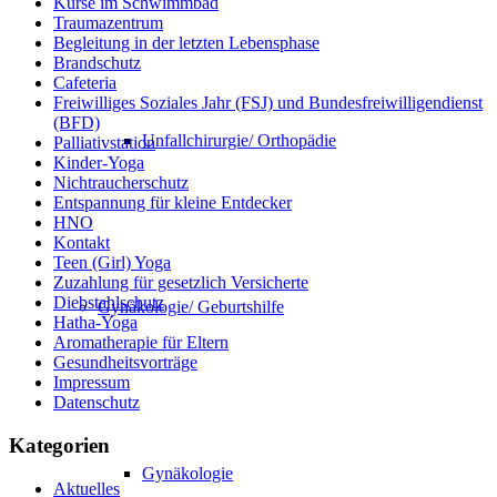
Kurse im Schwimmbad
Traumazentrum
Begleitung in der letzten Lebensphase
Brandschutz
Cafeteria
Freiwilliges Soziales Jahr (FSJ) und Bundesfreiwilligendienst
(BFD)
Unfallchirurgie/ Orthopädie
Palliativstation
Kinder-Yoga
Nichtraucherschutz
Entspannung für kleine Entdecker
HNO
Kontakt
Teen (Girl) Yoga
Zuzahlung für gesetzlich Versicherte
Diebstahlschutz
Gynäkologie/ Geburtshilfe
Hatha-Yoga
Aromatherapie für Eltern
Gesundheitsvorträge
Impressum
Datenschutz
Kategorien
Gynäkologie
Aktuelles