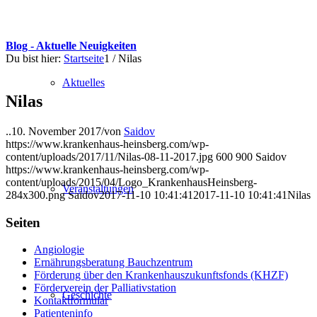
Blog - Aktuelle Neuigkeiten
Du bist hier:
Startseite
1
/
Nilas
Aktuelles
Nilas
..
10. November 2017
/
von
Saidov
https://www.krankenhaus-heinsberg.com/wp-
content/uploads/2017/11/Nilas-08-11-2017.jpg
600
900
Saidov
https://www.krankenhaus-heinsberg.com/wp-
content/uploads/2015/04/Logo_KrankenhausHeinsberg-
Veranstaltungen
284x300.png
Saidov
2017-11-10 10:41:41
2017-11-10 10:41:41
Nilas
Seiten
Angiologie
Ernährungsberatung Bauchzentrum
Förderung über den Krankenhauszukunftsfonds (KHZF)
Förderverein der Palliativstation
Geschichte
Kontaktformular
Patienteninfo