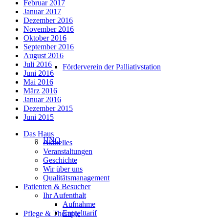
Februar 2017
Januar 2017
Dezember 2016
November 2016
Oktober 2016
September 2016
August 2016
Juli 2016
Förderverein der Palliativstation
Juni 2016
Mai 2016
März 2016
Januar 2016
Dezember 2015
Juni 2015
Das Haus
HNO
Aktuelles
Veranstaltungen
Geschichte
Wir über uns
Qualitätsmanagement
Patienten & Besucher
Ihr Aufenthalt
Aufnahme
Entgelttarif
Pflege & Therapie