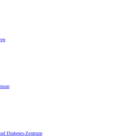
ren
trum
und Diabetes-Zentrum