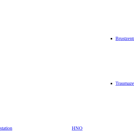
Brustzen
Traumaze
vstation
HNO