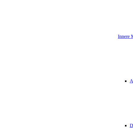
Innere 
A
D