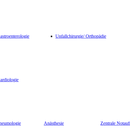
astroenterologie
Unfallchirurgie/ Orthopädie
ardiologie
neumologie
Anästhesie
Zentrale Nota