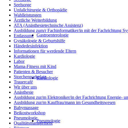
Seelsorge
Unfallchirurgie & Orthopädie
Wahlleistungen
Ärztliche Weiterbildung
ATA (Anästhesietechnische Assistenz)
Ausbildung zum/r Fachinformatiker/in mit der Fachrichtung Sy
Gastroenterologie
Entlassung
Gynäkologie & Geburtshilfe
Händedesinfektion
Informationen für werdende Eltern
Kardiologie
Labor
Mama-Fitness mit Kind
Patienten & Besucher
Storchenparkplatz
Kardiologie
Trauercafé
Wir über uns
Anästhesie
Ausbildung zur/m Elektroniker/in der Fachrichtung Energie- 
Ausbildung zur/m Kauffrau/mann im Gesundheitswesen
Babymassage
Beikostworkshop
Pneumologie
Pneumologie
Qualitätsmanagement