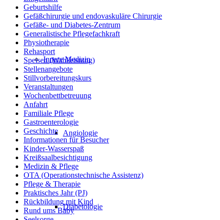
Geburtshilfe
Gefäßchirurgie und endovaskuläre Chirurgie
Gefäße- und Diabetes-Zentrum
Generalistische Pflegefachkraft
Physiotherapie
Rehasport
Innere Medizin
Speisen (Wahlleistung)
Stellenangebote
Stillvorbereitungskurs
Veranstaltungen
Wochenbettbetreuung
Anfahrt
Familiale Pflege
Gastroenterologie
Geschichte
Angiologie
Informationen für Besucher
Kinder-Wasserspaß
Kreißsaalbesichtigung
Medizin & Pflege
OTA (Operationstechnische Assistenz)
Pflege & Therapie
Praktisches Jahr (PJ)
Rückbildung mit Kind
Diabetologie
Rund ums Baby
Seelsorge