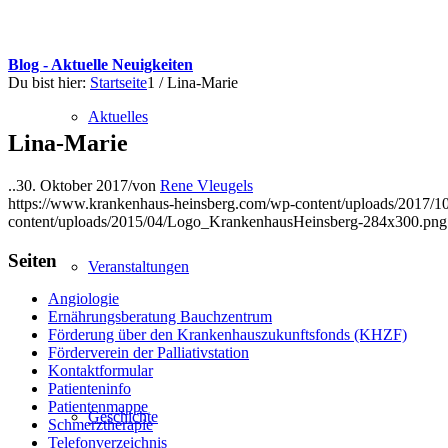
Blog - Aktuelle Neuigkeiten
Du bist hier:
Startseite
1
/
Lina-Marie
Aktuelles
Lina-Marie
..
30. Oktober 2017
/
von
Rene Vleugels
https://www.krankenhaus-heinsberg.com/wp-content/uploads/2017/10
content/uploads/2015/04/Logo_KrankenhausHeinsberg-284x300.png
Seiten
Veranstaltungen
Angiologie
Ernährungsberatung Bauchzentrum
Förderung über den Krankenhauszukunftsfonds (KHZF)
Förderverein der Palliativstation
Kontaktformular
Patienteninfo
Patientenmappe
Geschichte
Schmerztherapie
Telefonverzeichnis