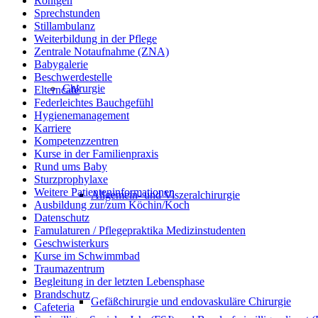
Röntgen
Sprechstunden
Stillambulanz
Weiterbildung in der Pflege
Zentrale Notaufnahme (ZNA)
Babygalerie
Beschwerdestelle
Chirurgie
Elterncafé
Federleichtes Bauchgefühl
Hygienemanagement
Karriere
Kompetenzzentren
Kurse in der Familienpraxis
Rund ums Baby
Sturzprophylaxe
Weitere Patienteninformationen
Allgemein- und Viszeralchirurgie
Ausbildung zur/zum Köchin/Koch
Datenschutz
Famulaturen / Pflegepraktika Medizinstudenten
Geschwisterkurs
Kurse im Schwimmbad
Traumazentrum
Begleitung in der letzten Lebensphase
Brandschutz
Gefäßchirurgie und endovaskuläre Chirurgie
Cafeteria