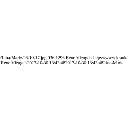
/Lina-Marie-26-10-17.jpg
936
1296
Rene Vleugels
https://www.krank
Rene Vleugels
2017-10-30 13:43:48
2017-10-30 13:43:48
Lina-Marie