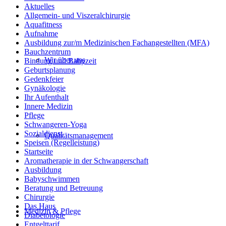
Aktuelles
Allgemein- und Viszeralchirurgie
Aquafitness
Aufnahme
Ausbildung zur/m Medizinischen Fachangestellten (MFA)
Bauchzentrum
Wir über uns
Bindung und Babyzeit
Geburtsplanung
Gedenkfeier
Gynäkologie
Ihr Aufenthalt
Innere Medizin
Pflege
Schwangeren-Yoga
Sozialdienst
Qualitätsmanagement
Speisen (Regelleistung)
Startseite
Aromatherapie in der Schwangerschaft
Ausbildung
Babyschwimmen
Beratung und Betreuung
Chirurgie
Das Haus
Medizin & Pflege
Diabetologie
Entgelttarif