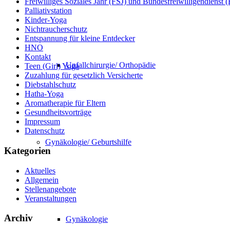
Freiwilliges Soziales Jahr (FSJ) und Bundesfreiwilligendienst
Palliativstation
Kinder-Yoga
Nichtraucherschutz
Entspannung für kleine Entdecker
HNO
Kontakt
Unfallchirurgie/ Orthopädie
Teen (Girl) Yoga
Zuzahlung für gesetzlich Versicherte
Diebstahlschutz
Hatha-Yoga
Aromatherapie für Eltern
Gesundheitsvorträge
Impressum
Datenschutz
Gynäkologie/ Geburtshilfe
Kategorien
Aktuelles
Allgemein
Stellenangebote
Veranstaltungen
Archiv
Gynäkologie