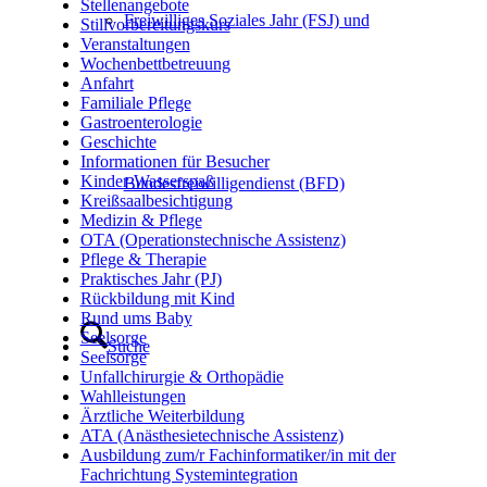
Stellenangebote
Freiwilliges Soziales Jahr (FSJ) und
Stillvorbereitungskurs
Veranstaltungen
Wochenbettbetreuung
Anfahrt
Familiale Pflege
Gastroenterologie
Geschichte
Informationen für Besucher
Kinder-Wasserspaß
Bundesfreiwilligendienst (BFD)
Kreißsaalbesichtigung
Medizin & Pflege
OTA (Operationstechnische Assistenz)
Pflege & Therapie
Praktisches Jahr (PJ)
Rückbildung mit Kind
Rund ums Baby
Seelsorge
Suche
Seelsorge
Unfallchirurgie & Orthopädie
Wahlleistungen
Ärztliche Weiterbildung
ATA (Anästhesietechnische Assistenz)
Ausbildung zum/r Fachinformatiker/in mit der
Fachrichtung Systemintegration