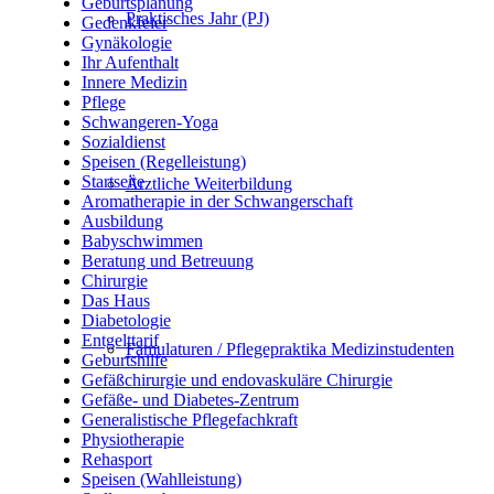
Geburtsplanung
Praktisches Jahr (PJ)
Gedenkfeier
Gynäkologie
Ihr Aufenthalt
Innere Medizin
Pflege
Schwangeren-Yoga
Sozialdienst
Speisen (Regelleistung)
Startseite
Ärztliche Weiterbildung
Aromatherapie in der Schwangerschaft
Ausbildung
Babyschwimmen
Beratung und Betreuung
Chirurgie
Das Haus
Diabetologie
Entgelttarif
Famulaturen / Pflegepraktika Medizinstudenten
Geburtshilfe
Gefäßchirurgie und endovaskuläre Chirurgie
Gefäße- und Diabetes-Zentrum
Generalistische Pflegefachkraft
Physiotherapie
Rehasport
Speisen (Wahlleistung)