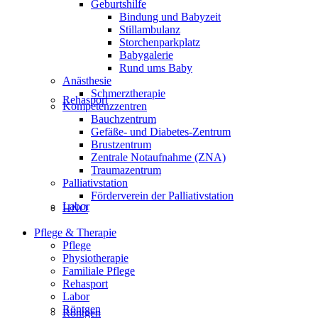
Geburtshilfe
Bindung und Babyzeit
Stillambulanz
Storchenparkplatz
Babygalerie
Rund ums Baby
Anästhesie
Schmerztherapie
Rehasport
Kompetenzzentren
Bauchzentrum
Gefäße- und Diabetes-Zentrum
Brustzentrum
Zentrale Notaufnahme (ZNA)
Traumazentrum
Palliativstation
Förderverein der Palliativstation
Labor
HNO
Pflege & Therapie
Pflege
Physiotherapie
Familiale Pflege
Rehasport
Labor
Röntgen
Röntgen