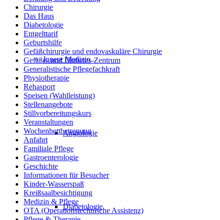
Chirurgie
Das Haus
Diabetologie
Entgelttarif
Geburtshilfe
Gefäßchirurgie und endovaskuläre Chirurgie
Innere Medizin
Gefäße- und Diabetes-Zentrum
Generalistische Pflegefachkraft
Physiotherapie
Rehasport
Speisen (Wahlleistung)
Stellenangebote
Stillvorbereitungskurs
Veranstaltungen
Wochenbettbetreuung
Angiologie
Anfahrt
Familiale Pflege
Gastroenterologie
Geschichte
Informationen für Besucher
Kinder-Wasserspaß
Kreißsaalbesichtigung
Medizin & Pflege
Diabetologie
OTA (Operationstechnische Assistenz)
Pflege & Therapie