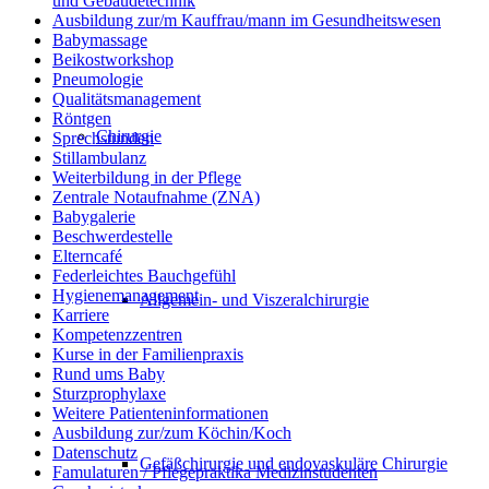
und Gebäudetechnik
Ausbildung zur/m Kauffrau/mann im Gesundheitswesen
Babymassage
Beikostworkshop
Pneumologie
Qualitätsmanagement
Röntgen
Chirurgie
Sprechstunden
Stillambulanz
Weiterbildung in der Pflege
Zentrale Notaufnahme (ZNA)
Babygalerie
Beschwerdestelle
Elterncafé
Federleichtes Bauchgefühl
Hygienemanagement
Allgemein- und Viszeralchirurgie
Karriere
Kompetenzzentren
Kurse in der Familienpraxis
Rund ums Baby
Sturzprophylaxe
Weitere Patienteninformationen
Ausbildung zur/zum Köchin/Koch
Datenschutz
Gefäßchirurgie und endovaskuläre Chirurgie
Famulaturen / Pflegepraktika Medizinstudenten