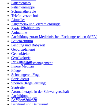
Patienteninfo
Patientenmappe
Schmerztherapie
Telefonverzeichnis
Aktuelles
Allgemein- und Viszeralchirurgie
Wir über uns
Aquafitness
Aufnahme
Ausbildung zur/m Medizinischen Fachangestellten (MFA)
Bauchzentrum
Bindung und Babyzeit
Geburtsplanung
Gedenkfeier
Gynäkologie
Ihr Aufenthalt
Qualitätsmanagement
Innere Medizin
Pflege
Schwangeren-Yoga
Sozialdienst
Speisen (Regelleistung)
Startseite
Aromatherapie in der Schwangerschaft
Ausbildung
Medizin & Pflege
Babyschwimmen
Beratung und Betreuung