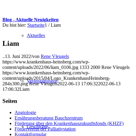
Blog - Aktuelle Neuigkeiten
Du bist hier:
Startseite
1
/
Liam
Aktuelles
Liam
..
13. Juni 2022
/
von
Rene Vleugels
https://www.krankenhaus-heinsberg.com/wp-
content/uploads/2022/06/liam_0106.jpg
1333
2000
Rene Vleugels
https://www.krankenhaus-heinsberg.com/wp-
content/uploads/2015/04/Logo_KrankenhausHeinsberg-
Veranstaltungen
284x300.png
Rene Vleugels
2022-06-13 17:06:32
2022-06-13
17:06:32
Liam
Seiten
Angiologie
Ernährungsberatung Bauchzentrum
Förderung über den Krankenhauszukunftsfonds (KHZF)
Geschichte
Förderverein der Palliativstation
Kontaktformular