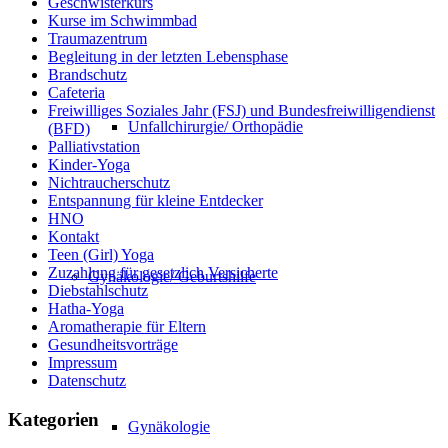
Geschwisterkurs
Kurse im Schwimmbad
Traumazentrum
Begleitung in der letzten Lebensphase
Brandschutz
Cafeteria
Freiwilliges Soziales Jahr (FSJ) und Bundesfreiwilligendienst
Unfallchirurgie/ Orthopädie
(BFD)
Palliativstation
Kinder-Yoga
Nichtraucherschutz
Entspannung für kleine Entdecker
HNO
Kontakt
Teen (Girl) Yoga
Zuzahlung für gesetzlich Versicherte
Gynäkologie/ Geburtshilfe
Diebstahlschutz
Hatha-Yoga
Aromatherapie für Eltern
Gesundheitsvorträge
Impressum
Datenschutz
Kategorien
Gynäkologie