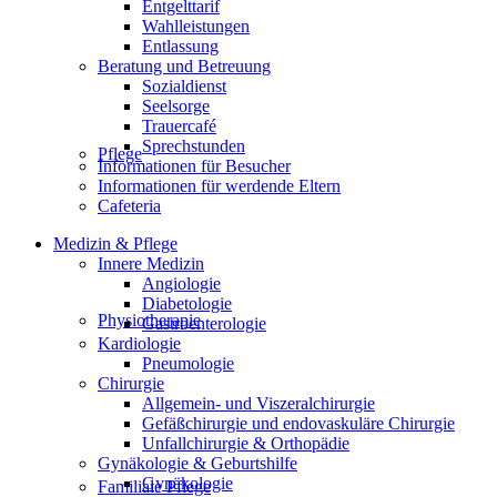
Entgelttarif
Wahlleistungen
Entlassung
Beratung und Betreuung
Sozialdienst
Seelsorge
Trauercafé
Sprechstunden
Pflege
Informationen für Besucher
Informationen für werdende Eltern
Cafeteria
Medizin & Pflege
Innere Medizin
Angiologie
Diabetologie
Physiotherapie
Gastroenterologie
Kardiologie
Pneumologie
Chirurgie
Allgemein- und Viszeralchirurgie
Gefäßchirurgie und endovaskuläre Chirurgie
Unfallchirurgie & Orthopädie
Gynäkologie & Geburtshilfe
Gynäkologie
Familiale Pflege