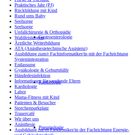
Praktisches Jahr (PJ)
Rückbildung mit Kind
Rund ums Baby
Seelsorge
Seelsorge
Unfallchirurgie & Orthopädie
Gastroenterologie
Wahlleistungen
Ärztliche Weiterbildung
ATA (Anästhesietechnische Assistenz)
Ausbildung zum/r Fachinformatiker/in mit der Fachrichtung
Systemintegration
Entlassung
Gynäkologie & Geburtshilfe
Händedesinfektion
Informationen für werdende Eltern
Kardiologie
Kardiologie
Labor
Mama-Fitness mit Kind
Patienten & Besucher
Storchenparkplatz
Trauercafé
Wir über uns
Anästhesie
Pneumologie
Ausbildung zur/m Elektroniker/in der Fachrichtung Energie-