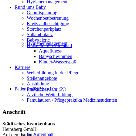
Hygienemanagement
Rund ums Baby
Geburtsplanung
Wochenbettbetreuung
Kreißsaalbesichtigung
Storchenparkplatz
Stillambulanz
Babygalerie
Hygienemanagement
Kurse im Schwimmbad
Aquafitness
Babyschwimmen
Kinder-Wasserspaß
Karriere
Weiterbildung in der Pflege
Stellenangebote
Ausbildung
Patienten & Besucher
Praktisches Jahr (PJ)
Ärztliche Weiterbildung
Famulaturen / Pflegepraktika Medizinstudenten
Anschrift
Städtisches Krankenhaus
Heinsberg GmbH
Ihr Aufenthalt
Auf dem Brand 1