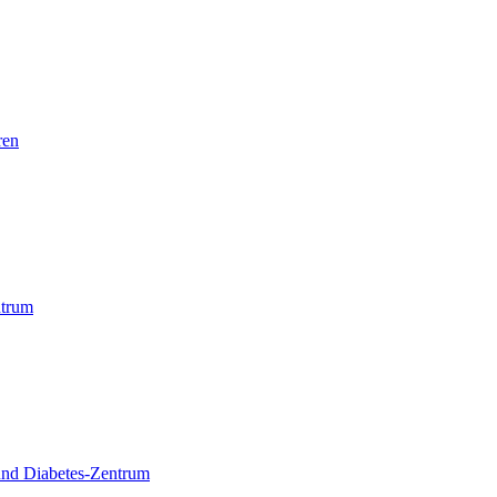
ren
trum
und Diabetes-Zentrum