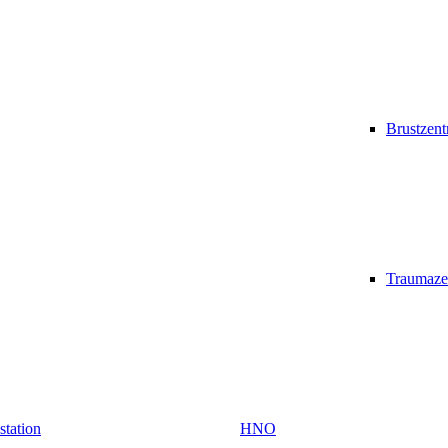
Brustzen
Traumaze
vstation
HNO