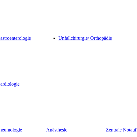
astroenterologie
Unfallchirurgie/ Orthopädie
ardiologie
neumologie
Anästhesie
Zentrale Nota