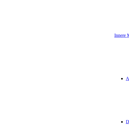
Innere 
A
D