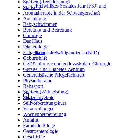
Speisen (Regelleistung)
Freiwilliges Soziales Jahr (FSJ) und
Startseite
Aromatherapie in der Schwangerschaft
Ausbildung
Babyschwimmen
Beratung und Betreuung
Chirurgie
Das Haus
Diabetologie
Entgelttarif
Bundesfreiwilligendienst (BFD)
Geburtshilfe
Gefäßchirurgie und endovaskuläre Chirurgie
Gefäße- und Diabetes-Zentrum
Generalistische Pflegefachkraft
Physiotherapie
Rehasport
Speisen (Wahlleistung)
Stellenangebote
Suche
Stillvorbereitungskurs
Veranstaltungen
Wochenbettbetreuung
Anfahrt
Familiale Pflege
Gastroenterologie
Geschichte