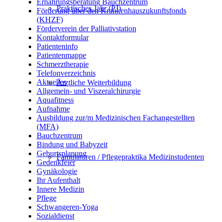
Ernährungsberatung Bauchzentrum
Praktisches Jahr (PJ)
Förderung über den Krankenhauszukunftsfonds
(KHZF)
Förderverein der Palliativstation
Kontaktformular
Patienteninfo
Patientenmappe
Schmerztherapie
Telefonverzeichnis
Aktuelles
Ärztliche Weiterbildung
Allgemein- und Viszeralchirurgie
Aquafitness
Aufnahme
Ausbildung zur/m Medizinischen Fachangestellten
(MFA)
Bauchzentrum
Bindung und Babyzeit
Geburtsplanung
Famulaturen / Pflegepraktika Medizinstudenten
Gedenkfeier
Gynäkologie
Ihr Aufenthalt
Innere Medizin
Pflege
Schwangeren-Yoga
Sozialdienst