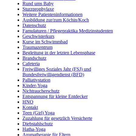
Rund ums Baby
Sturzprophylaxe
Weitere Patienteninformationen
Ausbildung zur/zum Köchin/Koch
Datenschutz
Famulaturen / Pflegepraktika Medizinstudenten
Geschwisterkurs
Kurse im Schwimmbad
Traumazentrum
Begleitung in der letzten Lebensphase
Brandschutz
Cafeteria
Freiwilliges Soziales Jahr (FSJ) und
Bundesfreiwilligendienst (BFD)
Palliativstation
Kinder-Yoga
Nichtraucherschutz
Entspannung für kleine Entdecker
HNO
Kontakt
Teen (Girl) Yoga
Zuzahlung für gesetzlich Versicherte
Diebstahlschutz
Hatha-Yoga
Aromatherapie für Eltern