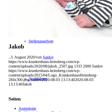
Weiterbildung in der Pflege
Stellenangebote
Jakob
..
3. August 2020
/
von
Saidov
https://www.krankenhaus-heinsberg.com/wp-
content/uploads/2020/08/jakob_2507.jpg
1333
2000
Saidov
https://www.krankenhaus-heinsberg.com/wp-
content/uploads/2015/04/Logo_KrankenhausHeinsberg-
Ausbildung
284x300.png
Saidov
2020-08-03 13:13:40
2020-08-03
13:13:40
Jakob
Seiten
Angiologie