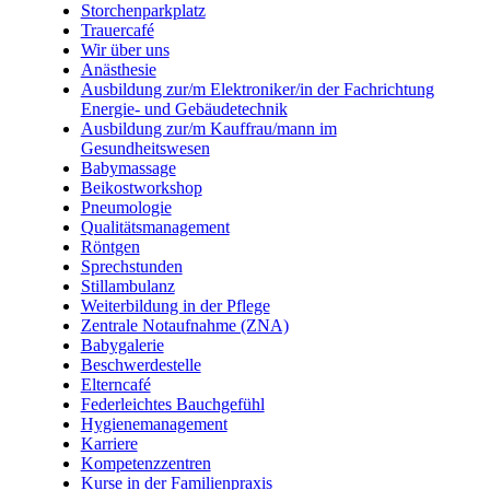
Storchenparkplatz
Trauercafé
Wir über uns
Anästhesie
Ausbildung zur/m Elektroniker/in der Fachrichtung
Energie- und Gebäudetechnik
Ausbildung zur/m Kauffrau/mann im
Gesundheitswesen
Babymassage
Beikostworkshop
Pneumologie
Qualitätsmanagement
Röntgen
Sprechstunden
Stillambulanz
Weiterbildung in der Pflege
Zentrale Notaufnahme (ZNA)
Babygalerie
Beschwerdestelle
Elterncafé
Federleichtes Bauchgefühl
Hygienemanagement
Karriere
Kompetenzzentren
Kurse in der Familienpraxis