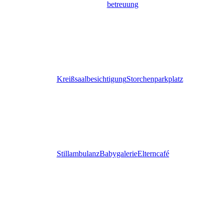
betreuung
Kreißsaalbesichtigung
Storchenparkplatz
Stillambulanz
Babygalerie
Elterncafé