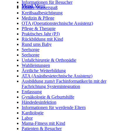
Informationen für Besucher
Menü
Menü
Kinder-Wasserspaß
Kreißsaalbesichtigung
Medizin & Pflege
OTA (Operationstechnische Assistenz)
Pflege & Therapie
Praktisches Jahr (PJ)
Rückbildung mit Kind
Rund ums Baby
Seelsorge
Seelsorge
Unfallchirurgie & Orthopädie
Wahlleistungen
Ärztliche Weiterbildung
ATA (Anästhesietechnische Assistenz)
Ausbildung zum/r Fachinformatiker/in mit der
Fachrichtung Systemintegration
Entlassung
Gynäkologie & Geburtshilfe
Händedesinfektion
Informationen für werdende Eltern
Kardiologie
Labor
Mama-Fitness mit Kind
Patienten & Besucher