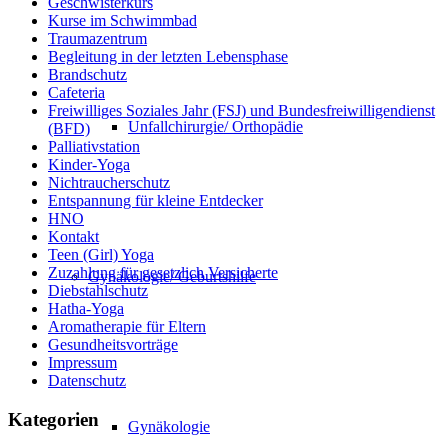
Geschwisterkurs
Kurse im Schwimmbad
Traumazentrum
Begleitung in der letzten Lebensphase
Brandschutz
Cafeteria
Freiwilliges Soziales Jahr (FSJ) und Bundesfreiwilligendienst
Unfallchirurgie/ Orthopädie
(BFD)
Palliativstation
Kinder-Yoga
Nichtraucherschutz
Entspannung für kleine Entdecker
HNO
Kontakt
Teen (Girl) Yoga
Zuzahlung für gesetzlich Versicherte
Gynäkologie/ Geburtshilfe
Diebstahlschutz
Hatha-Yoga
Aromatherapie für Eltern
Gesundheitsvorträge
Impressum
Datenschutz
Kategorien
Gynäkologie