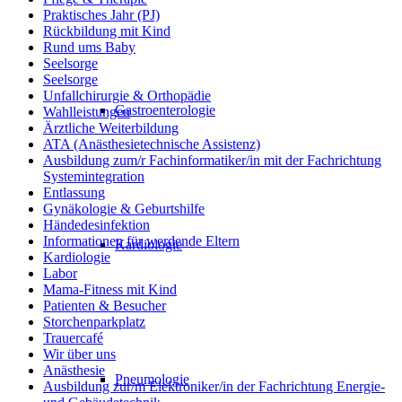
Praktisches Jahr (PJ)
Rückbildung mit Kind
Rund ums Baby
Seelsorge
Seelsorge
Unfallchirurgie & Orthopädie
Gastroenterologie
Wahlleistungen
Ärztliche Weiterbildung
ATA (Anästhesietechnische Assistenz)
Ausbildung zum/r Fachinformatiker/in mit der Fachrichtung
Systemintegration
Entlassung
Gynäkologie & Geburtshilfe
Händedesinfektion
Informationen für werdende Eltern
Kardiologie
Kardiologie
Labor
Mama-Fitness mit Kind
Patienten & Besucher
Storchenparkplatz
Trauercafé
Wir über uns
Anästhesie
Pneumologie
Ausbildung zur/m Elektroniker/in der Fachrichtung Energie-