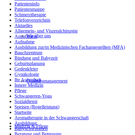
Patienteninfo
Patientenmappe
Schmerztherapie
Telefonverzeichnis
Aktuelles
Allgemein- und Viszeralchirurgie
Wir über uns
Aquafitness
Aufnahme
Ausbildung zur/m Medizinischen Fachangestellten (MFA)
Bauchzentrum
Bindung und Babyzeit
Geburtsplanung
Gedenkfeier
Gynäkologie
Ihr Aufenthalt
Qualitätsmanagement
Innere Medizin
Pflege
Schwangeren-Yoga
Sozialdienst
Speisen (Regelleistung)
Startseite
Aromatherapie in der Schwangerschaft
Ausbildung
Medizin & Pflege
Babyschwimmen
Beratung und Betreuung