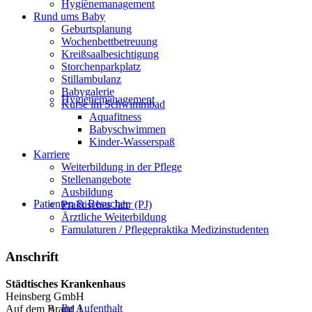
Hygienemanagement
Rund ums Baby
Geburtsplanung
Wochenbettbetreuung
Kreißsaalbesichtigung
Storchenparkplatz
Stillambulanz
Babygalerie
Hygienemanagement
Kurse im Schwimmbad
Aquafitness
Babyschwimmen
Kinder-Wasserspaß
Karriere
Weiterbildung in der Pflege
Stellenangebote
Ausbildung
Patienten & Besucher
Praktisches Jahr (PJ)
Ärztliche Weiterbildung
Famulaturen / Pflegepraktika Medizinstudenten
Anschrift
Städtisches Krankenhaus
Heinsberg GmbH
Ihr Aufenthalt
Auf dem Brand 1