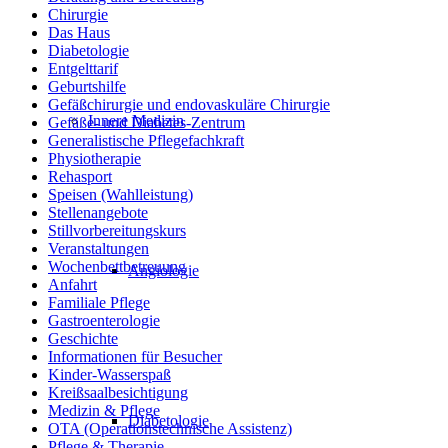
Chirurgie
Das Haus
Diabetologie
Entgelttarif
Geburtshilfe
Gefäßchirurgie und endovaskuläre Chirurgie
Innere Medizin
Gefäße- und Diabetes-Zentrum
Generalistische Pflegefachkraft
Physiotherapie
Rehasport
Speisen (Wahlleistung)
Stellenangebote
Stillvorbereitungskurs
Veranstaltungen
Wochenbettbetreuung
Angiologie
Anfahrt
Familiale Pflege
Gastroenterologie
Geschichte
Informationen für Besucher
Kinder-Wasserspaß
Kreißsaalbesichtigung
Medizin & Pflege
Diabetologie
OTA (Operationstechnische Assistenz)
Pflege & Therapie