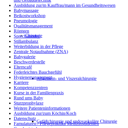
und Gebäudetechnik
Ausbildung zur/m Kauffrau/mann im Gesundheitswesen
Babymassage
Beikostworkshop
Pneumologie
Qualitätsmanagement
Röntgen
Chirurgie
Sprechstunden
Stillambulanz
Weiterbildung in der Pflege
Zentrale Notaufnahme (ZNA)
Babygalerie
Beschwerdestelle
Elterncafé
Federleichtes Bauchgefühl
Hygienemanagement
Allgemein- und Viszeralchirurgie
Karriere
Kompetenzzentren
Kurse in der Familienpraxis
Rund ums Baby
Sturzprophylaxe
Weitere Patienteninformationen
Ausbildung zur/zum Köchin/Koch
Datenschutz
Gefäßchirurgie und endovaskuläre Chirurgie
Famulaturen / Pflegepraktika Medizinstudenten