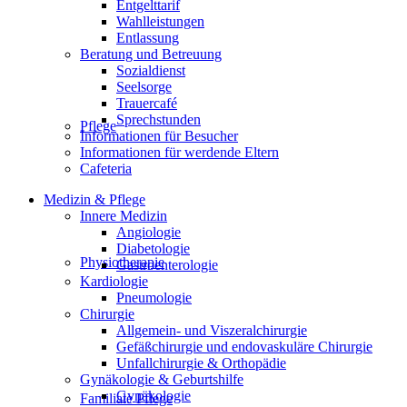
Entgelttarif
Wahlleistungen
Entlassung
Beratung und Betreuung
Sozialdienst
Seelsorge
Trauercafé
Sprechstunden
Pflege
Informationen für Besucher
Informationen für werdende Eltern
Cafeteria
Medizin & Pflege
Innere Medizin
Angiologie
Diabetologie
Physiotherapie
Gastroenterologie
Kardiologie
Pneumologie
Chirurgie
Allgemein- und Viszeralchirurgie
Gefäßchirurgie und endovaskuläre Chirurgie
Unfallchirurgie & Orthopädie
Gynäkologie & Geburtshilfe
Gynäkologie
Familiale Pflege