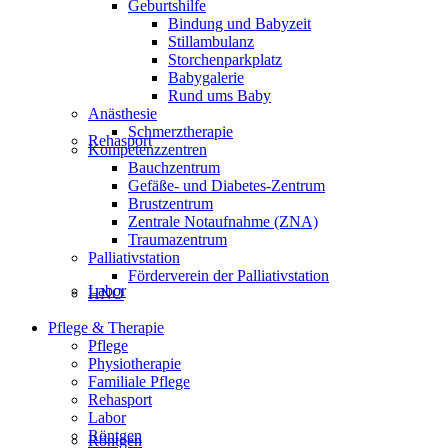
Geburtshilfe
Bindung und Babyzeit
Stillambulanz
Storchenparkplatz
Babygalerie
Rund ums Baby
Anästhesie
Schmerztherapie
Rehasport
Kompetenzzentren
Bauchzentrum
Gefäße- und Diabetes-Zentrum
Brustzentrum
Zentrale Notaufnahme (ZNA)
Traumazentrum
Palliativstation
Förderverein der Palliativstation
Labor
HNO
Pflege & Therapie
Pflege
Physiotherapie
Familiale Pflege
Rehasport
Labor
Röntgen
Röntgen