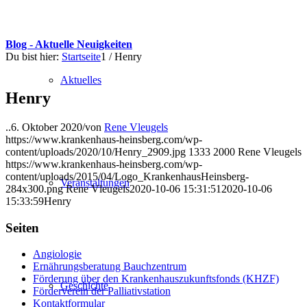
Blog - Aktuelle Neuigkeiten
Du bist hier:
Startseite
1
/
Henry
Aktuelles
Henry
..
6. Oktober 2020
/
von
Rene Vleugels
https://www.krankenhaus-heinsberg.com/wp-
content/uploads/2020/10/Henry_2909.jpg
1333
2000
Rene Vleugels
https://www.krankenhaus-heinsberg.com/wp-
content/uploads/2015/04/Logo_KrankenhausHeinsberg-
Veranstaltungen
284x300.png
Rene Vleugels
2020-10-06 15:31:51
2020-10-06
15:33:59
Henry
Seiten
Angiologie
Ernährungsberatung Bauchzentrum
Förderung über den Krankenhauszukunftsfonds (KHZF)
Geschichte
Förderverein der Palliativstation
Kontaktformular