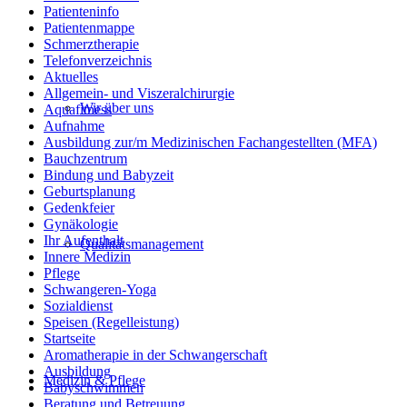
Patienteninfo
Patientenmappe
Schmerztherapie
Telefonverzeichnis
Aktuelles
Allgemein- und Viszeralchirurgie
Wir über uns
Aquafitness
Aufnahme
Ausbildung zur/m Medizinischen Fachangestellten (MFA)
Bauchzentrum
Bindung und Babyzeit
Geburtsplanung
Gedenkfeier
Gynäkologie
Ihr Aufenthalt
Qualitätsmanagement
Innere Medizin
Pflege
Schwangeren-Yoga
Sozialdienst
Speisen (Regelleistung)
Startseite
Aromatherapie in der Schwangerschaft
Ausbildung
Medizin & Pflege
Babyschwimmen
Beratung und Betreuung