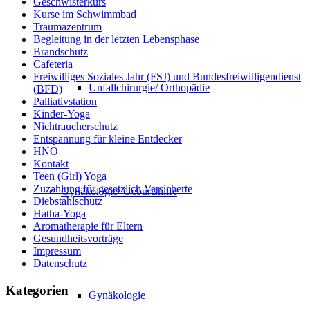
Geschwisterkurs
Kurse im Schwimmbad
Traumazentrum
Begleitung in der letzten Lebensphase
Brandschutz
Cafeteria
Freiwilliges Soziales Jahr (FSJ) und Bundesfreiwilligendienst
Unfallchirurgie/ Orthopädie
(BFD)
Palliativstation
Kinder-Yoga
Nichtraucherschutz
Entspannung für kleine Entdecker
HNO
Kontakt
Teen (Girl) Yoga
Zuzahlung für gesetzlich Versicherte
Gynäkologie/ Geburtshilfe
Diebstahlschutz
Hatha-Yoga
Aromatherapie für Eltern
Gesundheitsvorträge
Impressum
Datenschutz
Kategorien
Gynäkologie