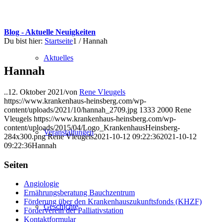
Blog - Aktuelle Neuigkeiten
Du bist hier:
Startseite
1
/
Hannah
Aktuelles
Hannah
..
12. Oktober 2021
/
von
Rene Vleugels
https://www.krankenhaus-heinsberg.com/wp-
content/uploads/2021/10/hannah_2709.jpg
1333
2000
Rene
Vleugels
https://www.krankenhaus-heinsberg.com/wp-
content/uploads/2015/04/Logo_KrankenhausHeinsberg-
Veranstaltungen
284x300.png
Rene Vleugels
2021-10-12 09:22:36
2021-10-12
09:22:36
Hannah
Seiten
Angiologie
Ernährungsberatung Bauchzentrum
Förderung über den Krankenhauszukunftsfonds (KHZF)
Geschichte
Förderverein der Palliativstation
Kontaktformular