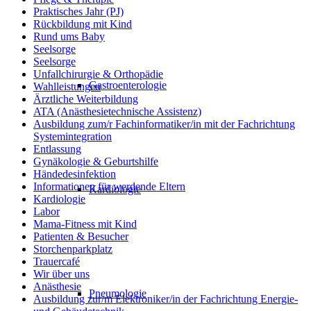
Praktisches Jahr (PJ)
Rückbildung mit Kind
Rund ums Baby
Seelsorge
Seelsorge
Unfallchirurgie & Orthopädie
Gastroenterologie
Wahlleistungen
Ärztliche Weiterbildung
ATA (Anästhesietechnische Assistenz)
Ausbildung zum/r Fachinformatiker/in mit der Fachrichtung
Systemintegration
Entlassung
Gynäkologie & Geburtshilfe
Händedesinfektion
Informationen für werdende Eltern
Kardiologie
Kardiologie
Labor
Mama-Fitness mit Kind
Patienten & Besucher
Storchenparkplatz
Trauercafé
Wir über uns
Anästhesie
Pneumologie
Ausbildung zur/m Elektroniker/in der Fachrichtung Energie-