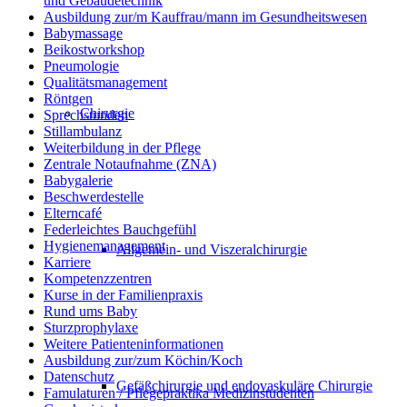
und Gebäudetechnik
Ausbildung zur/m Kauffrau/mann im Gesundheitswesen
Babymassage
Beikostworkshop
Pneumologie
Qualitätsmanagement
Röntgen
Chirurgie
Sprechstunden
Stillambulanz
Weiterbildung in der Pflege
Zentrale Notaufnahme (ZNA)
Babygalerie
Beschwerdestelle
Elterncafé
Federleichtes Bauchgefühl
Hygienemanagement
Allgemein- und Viszeralchirurgie
Karriere
Kompetenzzentren
Kurse in der Familienpraxis
Rund ums Baby
Sturzprophylaxe
Weitere Patienteninformationen
Ausbildung zur/zum Köchin/Koch
Datenschutz
Gefäßchirurgie und endovaskuläre Chirurgie
Famulaturen / Pflegepraktika Medizinstudenten