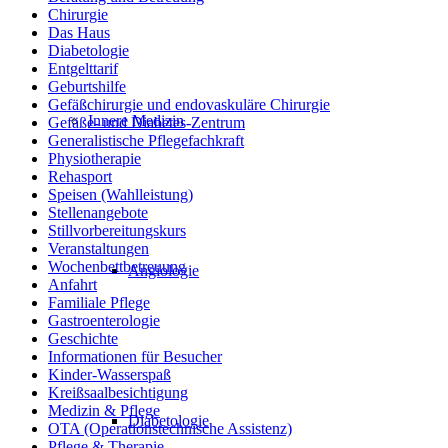
Chirurgie
Das Haus
Diabetologie
Entgelttarif
Geburtshilfe
Gefäßchirurgie und endovaskuläre Chirurgie
Innere Medizin
Gefäße- und Diabetes-Zentrum
Generalistische Pflegefachkraft
Physiotherapie
Rehasport
Speisen (Wahlleistung)
Stellenangebote
Stillvorbereitungskurs
Veranstaltungen
Wochenbettbetreuung
Angiologie
Anfahrt
Familiale Pflege
Gastroenterologie
Geschichte
Informationen für Besucher
Kinder-Wasserspaß
Kreißsaalbesichtigung
Medizin & Pflege
Diabetologie
OTA (Operationstechnische Assistenz)
Pflege & Therapie