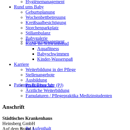
Hygienemanagement
Rund ums Baby
Geburtsplanung
Wochenbettbetreuung
Kreißsaalbesichtigung
Storchenparkplatz
Stillambulanz
Babygalerie
Hygienemanagement
Kurse im Schwimmbad
Aquafitness
Babyschwimmen
Kinder-Wasserspaß
Karriere
Weiterbildung in der Pflege
Stellenangebote
Ausbildung
Patienten & Besucher
Praktisches Jahr (PJ)
Ärztliche Weiterbildung
Famulaturen / Pflegepraktika Medizinstudenten
Anschrift
Städtisches Krankenhaus
Heinsberg GmbH
Ihr Aufenthalt
Auf dem Brand 1