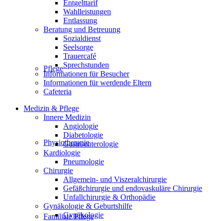
Entgelttarif
Wahlleistungen
Entlassung
Beratung und Betreuung
Sozialdienst
Seelsorge
Trauercafé
Sprechstunden
Pflege
Informationen für Besucher
Informationen für werdende Eltern
Cafeteria
Medizin & Pflege
Innere Medizin
Angiologie
Diabetologie
Physiotherapie
Gastroenterologie
Kardiologie
Pneumologie
Chirurgie
Allgemein- und Viszeralchirurgie
Gefäßchirurgie und endovaskuläre Chirurgie
Unfallchirurgie & Orthopädie
Gynäkologie & Geburtshilfe
Gynäkologie
Familiale Pflege