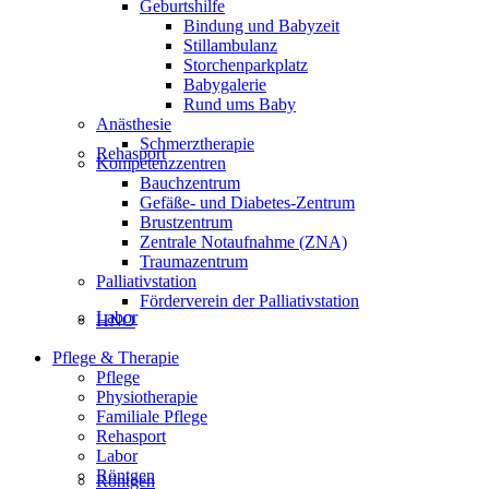
Geburtshilfe
Bindung und Babyzeit
Stillambulanz
Storchenparkplatz
Babygalerie
Rund ums Baby
Anästhesie
Schmerztherapie
Rehasport
Kompetenzzentren
Bauchzentrum
Gefäße- und Diabetes-Zentrum
Brustzentrum
Zentrale Notaufnahme (ZNA)
Traumazentrum
Palliativstation
Förderverein der Palliativstation
Labor
HNO
Pflege & Therapie
Pflege
Physiotherapie
Familiale Pflege
Rehasport
Labor
Röntgen
Röntgen