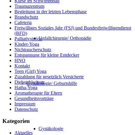
Kurse im Schwimmbad
Traumazentrum
Begleitung in der letzten Lebensphase
Brandschutz
Cafeteria
Freiwilliges Soziales Jahr (FSJ) und Bundesfreiwilligendienst
(BFD)
Unfallchirurgie/ Orthopädie
Palliativstation
Kinder-Yoga
Nichtraucherschutz
Entspannung für kleine Entdecker
HNO
Kontakt
Teen (Girl) Yoga
Zuzahlung für gesetzlich Versicherte
Diebstahlschutz
Gynäkologie/ Geburtshilfe
Hatha-Yoga
Aromatherapie für Eltern
Gesundheitsvorträge
Impressum
Datenschutz
Kategorien
Gynäkologie
Aktuelles