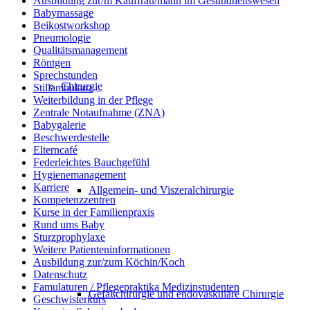
Ausbildung zur/m Kauffrau/mann im Gesundheitswesen
Babymassage
Beikostworkshop
Pneumologie
Qualitätsmanagement
Röntgen
Sprechstunden
Chirurgie
Stillambulanz
Weiterbildung in der Pflege
Zentrale Notaufnahme (ZNA)
Babygalerie
Beschwerdestelle
Elterncafé
Federleichtes Bauchgefühl
Hygienemanagement
Karriere
Allgemein- und Viszeralchirurgie
Kompetenzzentren
Kurse in der Familienpraxis
Rund ums Baby
Sturzprophylaxe
Weitere Patienteninformationen
Ausbildung zur/zum Köchin/Koch
Datenschutz
Famulaturen / Pflegepraktika Medizinstudenten
Gefäßchirurgie und endovaskuläre Chirurgie
Geschwisterkurs