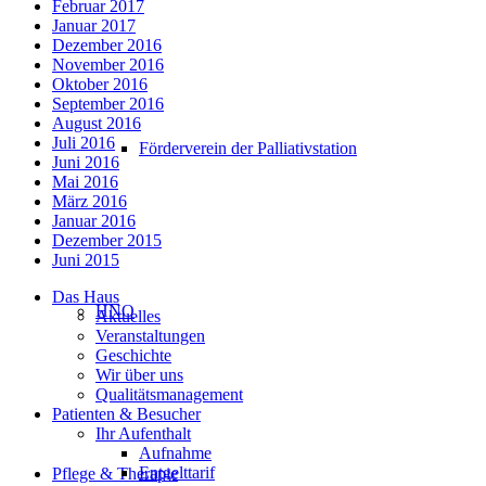
Februar 2017
Januar 2017
Dezember 2016
November 2016
Oktober 2016
September 2016
August 2016
Juli 2016
Förderverein der Palliativstation
Juni 2016
Mai 2016
März 2016
Januar 2016
Dezember 2015
Juni 2015
Das Haus
HNO
Aktuelles
Veranstaltungen
Geschichte
Wir über uns
Qualitätsmanagement
Patienten & Besucher
Ihr Aufenthalt
Aufnahme
Entgelttarif
Pflege & Therapie