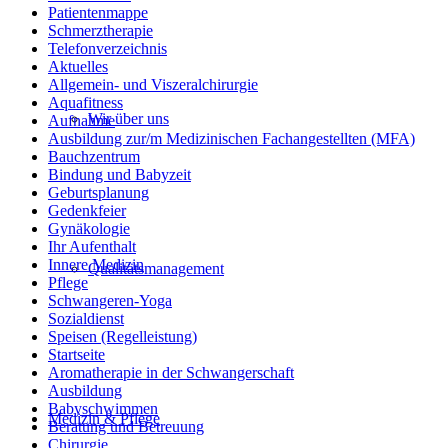
Patientenmappe
Schmerztherapie
Telefonverzeichnis
Aktuelles
Allgemein- und Viszeralchirurgie
Aquafitness
Wir über uns
Aufnahme
Ausbildung zur/m Medizinischen Fachangestellten (MFA)
Bauchzentrum
Bindung und Babyzeit
Geburtsplanung
Gedenkfeier
Gynäkologie
Ihr Aufenthalt
Innere Medizin
Qualitätsmanagement
Pflege
Schwangeren-Yoga
Sozialdienst
Speisen (Regelleistung)
Startseite
Aromatherapie in der Schwangerschaft
Ausbildung
Babyschwimmen
Medizin & Pflege
Beratung und Betreuung
Chirurgie