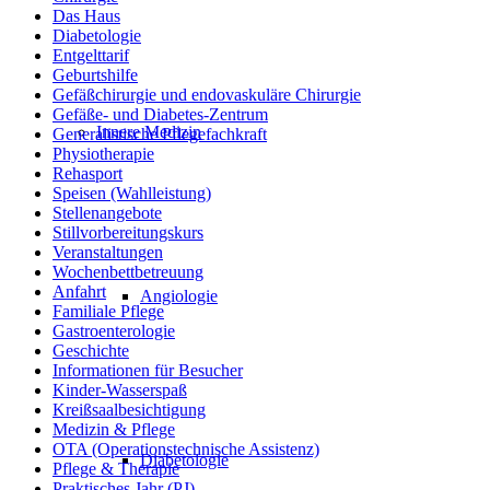
Das Haus
Diabetologie
Entgelttarif
Geburtshilfe
Gefäßchirurgie und endovaskuläre Chirurgie
Gefäße- und Diabetes-Zentrum
Innere Medizin
Generalistische Pflegefachkraft
Physiotherapie
Rehasport
Speisen (Wahlleistung)
Stellenangebote
Stillvorbereitungskurs
Veranstaltungen
Wochenbettbetreuung
Anfahrt
Angiologie
Familiale Pflege
Gastroenterologie
Geschichte
Informationen für Besucher
Kinder-Wasserspaß
Kreißsaalbesichtigung
Medizin & Pflege
OTA (Operationstechnische Assistenz)
Diabetologie
Pflege & Therapie
Praktisches Jahr (PJ)