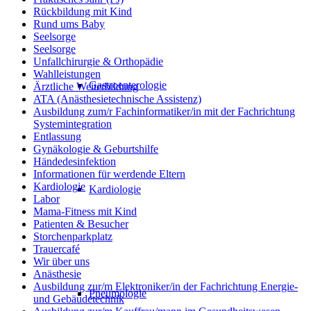
Rückbildung mit Kind
Rund ums Baby
Seelsorge
Seelsorge
Unfallchirurgie & Orthopädie
Wahlleistungen
Gastroenterologie
Ärztliche Weiterbildung
ATA (Anästhesietechnische Assistenz)
Ausbildung zum/r Fachinformatiker/in mit der Fachrichtung
Systemintegration
Entlassung
Gynäkologie & Geburtshilfe
Händedesinfektion
Informationen für werdende Eltern
Kardiologie
Kardiologie
Labor
Mama-Fitness mit Kind
Patienten & Besucher
Storchenparkplatz
Trauercafé
Wir über uns
Anästhesie
Ausbildung zur/m Elektroniker/in der Fachrichtung Energie-
Pneumologie
und Gebäudetechnik