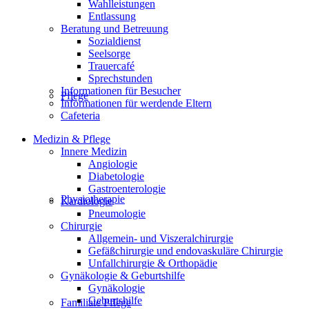
Wahlleistungen
Entlassung
Beratung und Betreuung
Sozialdienst
Seelsorge
Trauercafé
Sprechstunden
Informationen für Besucher
Pflege
Informationen für werdende Eltern
Cafeteria
Medizin & Pflege
Innere Medizin
Angiologie
Diabetologie
Gastroenterologie
Physiotherapie
Kardiologie
Pneumologie
Chirurgie
Allgemein- und Viszeralchirurgie
Gefäßchirurgie und endovaskuläre Chirurgie
Unfallchirurgie & Orthopädie
Gynäkologie & Geburtshilfe
Gynäkologie
Geburtshilfe
Familiale Pflege