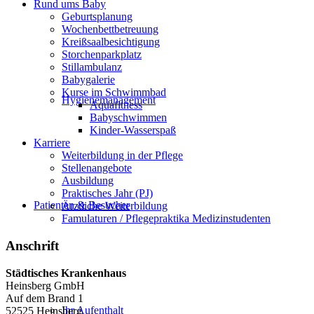
Rund ums Baby
Geburtsplanung
Wochenbettbetreuung
Kreißsaalbesichtigung
Storchenparkplatz
Stillambulanz
Babygalerie
Kurse im Schwimmbad
Hygienemanagement
Aquafitness
Babyschwimmen
Kinder-Wasserspaß
Karriere
Weiterbildung in der Pflege
Stellenangebote
Ausbildung
Praktisches Jahr (PJ)
Patienten & Besucher
Ärztliche Weiterbildung
Famulaturen / Pflegepraktika Medizinstudenten
Anschrift
Städtisches Krankenhaus
Heinsberg GmbH
Auf dem Brand 1
Ihr Aufenthalt
52525 Heinsberg