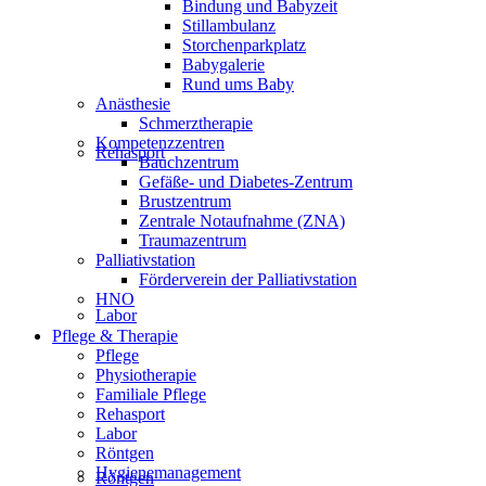
Bindung und Babyzeit
Stillambulanz
Storchenparkplatz
Babygalerie
Rund ums Baby
Anästhesie
Schmerztherapie
Kompetenzzentren
Rehasport
Bauchzentrum
Gefäße- und Diabetes-Zentrum
Brustzentrum
Zentrale Notaufnahme (ZNA)
Traumazentrum
Palliativstation
Förderverein der Palliativstation
HNO
Labor
Pflege & Therapie
Pflege
Physiotherapie
Familiale Pflege
Rehasport
Labor
Röntgen
Hygienemanagement
Röntgen