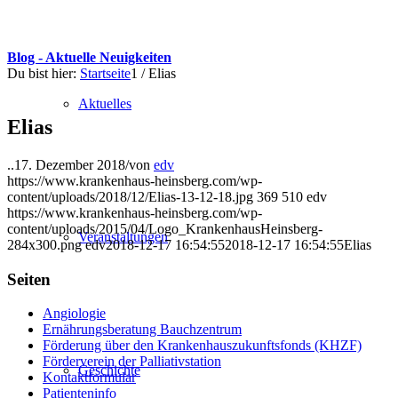
Blog - Aktuelle Neuigkeiten
Du bist hier:
Startseite
1
/
Elias
Aktuelles
Elias
..
17. Dezember 2018
/
von
edv
https://www.krankenhaus-heinsberg.com/wp-
content/uploads/2018/12/Elias-13-12-18.jpg
369
510
edv
https://www.krankenhaus-heinsberg.com/wp-
content/uploads/2015/04/Logo_KrankenhausHeinsberg-
Veranstaltungen
284x300.png
edv
2018-12-17 16:54:55
2018-12-17 16:54:55
Elias
Seiten
Angiologie
Ernährungsberatung Bauchzentrum
Förderung über den Krankenhauszukunftsfonds (KHZF)
Förderverein der Palliativstation
Geschichte
Kontaktformular
Patienteninfo