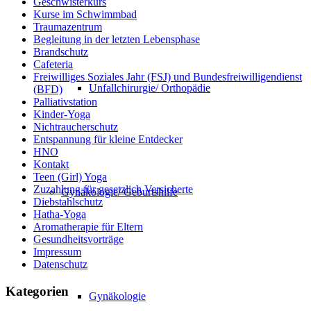
Geschwisterkurs
Kurse im Schwimmbad
Traumazentrum
Begleitung in der letzten Lebensphase
Brandschutz
Cafeteria
Freiwilliges Soziales Jahr (FSJ) und Bundesfreiwilligendienst
Unfallchirurgie/ Orthopädie
(BFD)
Palliativstation
Kinder-Yoga
Nichtraucherschutz
Entspannung für kleine Entdecker
HNO
Kontakt
Teen (Girl) Yoga
Zuzahlung für gesetzlich Versicherte
Gynäkologie/ Geburtshilfe
Diebstahlschutz
Hatha-Yoga
Aromatherapie für Eltern
Gesundheitsvorträge
Impressum
Datenschutz
Kategorien
Gynäkologie