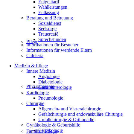
Entgelttarif
Wahlleistungen
Entlassung
Beratung und Betreuung
Sozialdienst
Seelsorge
Trauercafé
Sprechstunden
Pflege
Informationen für Besucher
Informationen für werdende Eltern
Cafeteria
Medizin & Pflege
Innere Medizin
Angiologie
Diabetologie
Physiotherapie
Gastroenterologie
Kardiologie
Pneumologie
Chirurgie
Allgemein- und Viszeralchirurgie
Gefäßchirurgie und endovaskuläre Chirurgie
Unfallchirurgie & Orthopädie
Gynäkologie & Geburtshilfe
Gynäkologie
Familiale Pflege