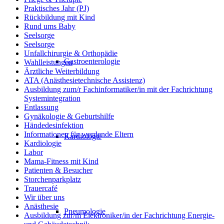
Praktisches Jahr (PJ)
Rückbildung mit Kind
Rund ums Baby
Seelsorge
Seelsorge
Unfallchirurgie & Orthopädie
Gastroenterologie
Wahlleistungen
Ärztliche Weiterbildung
ATA (Anästhesietechnische Assistenz)
Ausbildung zum/r Fachinformatiker/in mit der Fachrichtung
Systemintegration
Entlassung
Gynäkologie & Geburtshilfe
Händedesinfektion
Informationen für werdende Eltern
Kardiologie
Kardiologie
Labor
Mama-Fitness mit Kind
Patienten & Besucher
Storchenparkplatz
Trauercafé
Wir über uns
Anästhesie
Pneumologie
Ausbildung zur/m Elektroniker/in der Fachrichtung Energie-