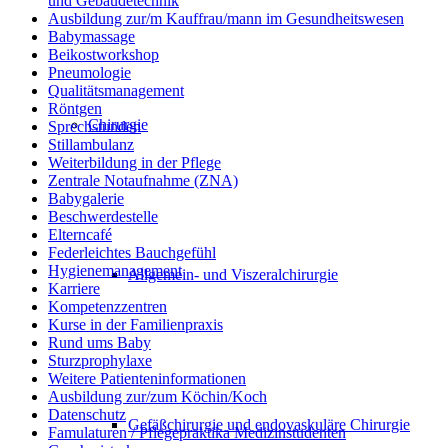
und Gebäudetechnik
Ausbildung zur/m Kauffrau/mann im Gesundheitswesen
Babymassage
Beikostworkshop
Pneumologie
Qualitätsmanagement
Röntgen
Chirurgie
Sprechstunden
Stillambulanz
Weiterbildung in der Pflege
Zentrale Notaufnahme (ZNA)
Babygalerie
Beschwerdestelle
Elterncafé
Federleichtes Bauchgefühl
Hygienemanagement
Allgemein- und Viszeralchirurgie
Karriere
Kompetenzzentren
Kurse in der Familienpraxis
Rund ums Baby
Sturzprophylaxe
Weitere Patienteninformationen
Ausbildung zur/zum Köchin/Koch
Datenschutz
Gefäßchirurgie und endovaskuläre Chirurgie
Famulaturen / Pflegepraktika Medizinstudenten