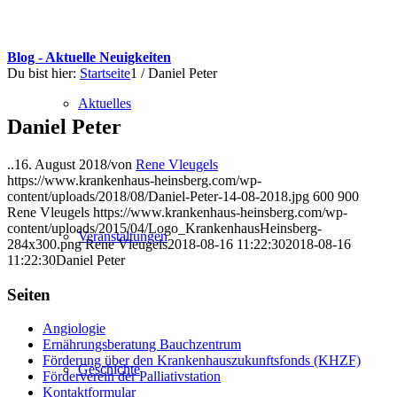
Blog - Aktuelle Neuigkeiten
Du bist hier:
Startseite
1
/
Daniel Peter
Aktuelles
Daniel Peter
..
16. August 2018
/
von
Rene Vleugels
https://www.krankenhaus-heinsberg.com/wp-
content/uploads/2018/08/Daniel-Peter-14-08-2018.jpg
600
900
Rene Vleugels
https://www.krankenhaus-heinsberg.com/wp-
content/uploads/2015/04/Logo_KrankenhausHeinsberg-
Veranstaltungen
284x300.png
Rene Vleugels
2018-08-16 11:22:30
2018-08-16
11:22:30
Daniel Peter
Seiten
Angiologie
Ernährungsberatung Bauchzentrum
Förderung über den Krankenhauszukunftsfonds (KHZF)
Geschichte
Förderverein der Palliativstation
Kontaktformular