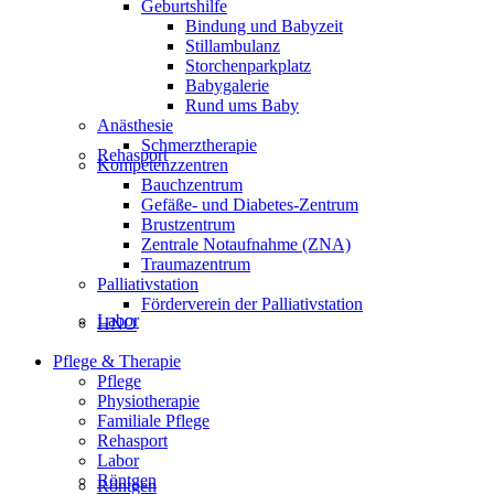
Geburtshilfe
Bindung und Babyzeit
Stillambulanz
Storchenparkplatz
Babygalerie
Rund ums Baby
Anästhesie
Schmerztherapie
Rehasport
Kompetenzzentren
Bauchzentrum
Gefäße- und Diabetes-Zentrum
Brustzentrum
Zentrale Notaufnahme (ZNA)
Traumazentrum
Palliativstation
Förderverein der Palliativstation
Labor
HNO
Pflege & Therapie
Pflege
Physiotherapie
Familiale Pflege
Rehasport
Labor
Röntgen
Röntgen