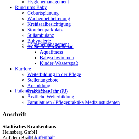
Hygienemanagement
Rund ums Baby
Geburtsplanung
Wochenbettbetreuung
Kreißsaalbesichtigung
Storchenparkplatz
Stillambulanz
Babygalerie
Hygienemanagement
Kurse im Schwimmbad
Aquafitness
Babyschwimmen
Kinder-Wasserspaß
Karriere
Weiterbildung in der Pflege
Stellenangebote
Ausbildung
Patienten & Besucher
Praktisches Jahr (PJ)
Ärztliche Weiterbildung
Famulaturen / Pflegepraktika Medizinstudenten
Anschrift
Städtisches Krankenhaus
Heinsberg GmbH
Ihr Aufenthalt
Auf dem Brand 1