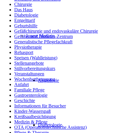
Chirurgie
Das Haus
Diabetologie
Entgelttarif
Geburtshilfe
Gefäßchirurgie und endovaskuläre Chirurgie
Innere Medizin
Gefäße- und Diabetes-Zentrum
Generalistische Pflegefachkraft
Physiotherapie
Rehasport
Speisen (Wahlleistung)
Stellenangebote
Stillvorbereitungskurs
Veranstaltungen
Wochenbettbetreuung
Angiologie
Anfahrt
Familiale Pflege
Gastroenterologie
Geschichte
Informationen für Besucher
Kinder-Wasserspaß
Kreißsaalbesichtigung
Medizin & Pflege
Diabetologie
OTA (Operationstechnische Assistenz)
Pflege & Therapie