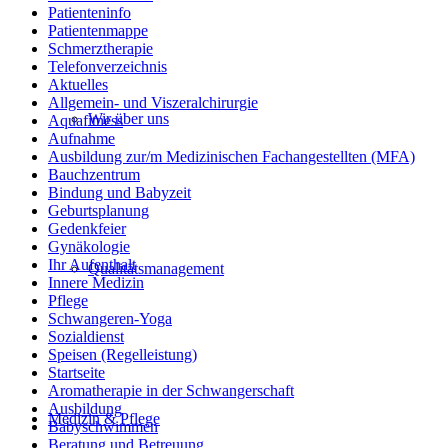
Patienteninfo
Patientenmappe
Schmerztherapie
Telefonverzeichnis
Aktuelles
Allgemein- und Viszeralchirurgie
Wir über uns
Aquafitness
Aufnahme
Ausbildung zur/m Medizinischen Fachangestellten (MFA)
Bauchzentrum
Bindung und Babyzeit
Geburtsplanung
Gedenkfeier
Gynäkologie
Ihr Aufenthalt
Qualitätsmanagement
Innere Medizin
Pflege
Schwangeren-Yoga
Sozialdienst
Speisen (Regelleistung)
Startseite
Aromatherapie in der Schwangerschaft
Ausbildung
Medizin & Pflege
Babyschwimmen
Beratung und Betreuung