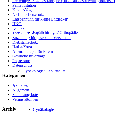
Freiwilliges Soziales Jahr (FSJ) und Bundesfreiwilligendienst
Palliativstation
Kinder-Yoga
Nichtraucherschutz
Entspannung für kleine Entdecker
HNO
Kontakt
Unfallchirurgie/ Orthopädie
Teen (Girl) Yoga
Zuzahlung für gesetzlich Versicherte
Diebstahlschutz
Hatha-Yoga
Aromatherapie für Eltern
Gesundheitsvorträge
Impressum
Datenschutz
Gynäkologie/ Geburtshilfe
Kategorien
Aktuelles
Allgemein
Stellenangebote
Veranstaltungen
Archiv
Gynäkologie