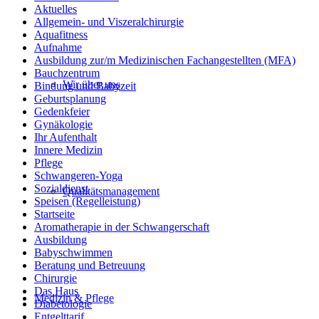
Aktuelles
Allgemein- und Viszeralchirurgie
Aquafitness
Aufnahme
Ausbildung zur/m Medizinischen Fachangestellten (MFA)
Bauchzentrum
Wir über uns
Bindung und Babyzeit
Geburtsplanung
Gedenkfeier
Gynäkologie
Ihr Aufenthalt
Innere Medizin
Pflege
Schwangeren-Yoga
Sozialdienst
Qualitätsmanagement
Speisen (Regelleistung)
Startseite
Aromatherapie in der Schwangerschaft
Ausbildung
Babyschwimmen
Beratung und Betreuung
Chirurgie
Das Haus
Medizin & Pflege
Diabetologie
Entgelttarif