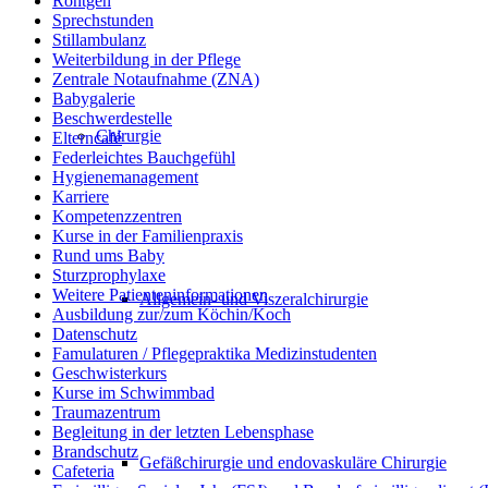
Röntgen
Sprechstunden
Stillambulanz
Weiterbildung in der Pflege
Zentrale Notaufnahme (ZNA)
Babygalerie
Beschwerdestelle
Chirurgie
Elterncafé
Federleichtes Bauchgefühl
Hygienemanagement
Karriere
Kompetenzzentren
Kurse in der Familienpraxis
Rund ums Baby
Sturzprophylaxe
Weitere Patienteninformationen
Allgemein- und Viszeralchirurgie
Ausbildung zur/zum Köchin/Koch
Datenschutz
Famulaturen / Pflegepraktika Medizinstudenten
Geschwisterkurs
Kurse im Schwimmbad
Traumazentrum
Begleitung in der letzten Lebensphase
Brandschutz
Gefäßchirurgie und endovaskuläre Chirurgie
Cafeteria