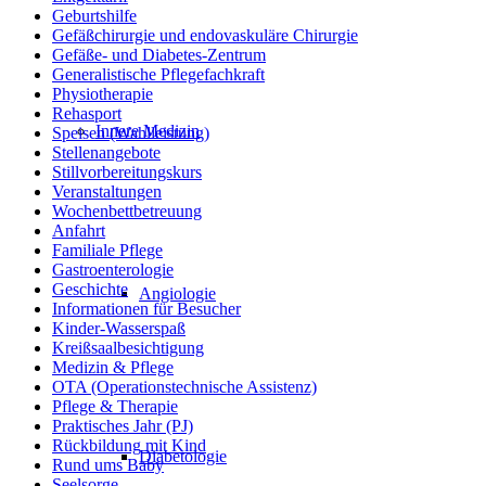
Geburtshilfe
Gefäßchirurgie und endovaskuläre Chirurgie
Gefäße- und Diabetes-Zentrum
Generalistische Pflegefachkraft
Physiotherapie
Rehasport
Innere Medizin
Speisen (Wahlleistung)
Stellenangebote
Stillvorbereitungskurs
Veranstaltungen
Wochenbettbetreuung
Anfahrt
Familiale Pflege
Gastroenterologie
Geschichte
Angiologie
Informationen für Besucher
Kinder-Wasserspaß
Kreißsaalbesichtigung
Medizin & Pflege
OTA (Operationstechnische Assistenz)
Pflege & Therapie
Praktisches Jahr (PJ)
Rückbildung mit Kind
Diabetologie
Rund ums Baby
Seelsorge