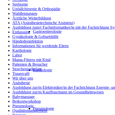
Seelsorge
Unfallchirurgie & Orthopädie
Wahlleistungen
Ärztliche Weiterbildung
ATA (Anästhesietechnische Assistenz)
Ausbildung zum/r Fachinformatiker/in mit der Fachrichtung Sy
Gastroenterologie
Entlassung
Gynäkologie & Geburtshilfe
Händedesinfektion
Informationen für werdende Eltern
Kardiologie
Labor
Mama-Fitness mit Kind
Patienten & Besucher
Storchenparkplatz
Kardiologie
Trauercafé
Wir über uns
Anästhesie
Ausbildung zur/m Elektroniker/in der Fachrichtung Energie- 
Ausbildung zur/m Kauffrau/mann im Gesundheitswesen
Babymassage
Beikostworkshop
Pneumologie
Pneumologie
Qualitätsmanagement