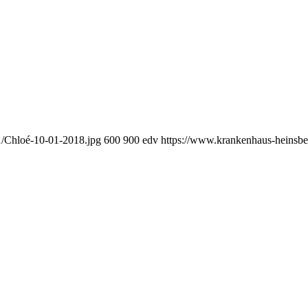
1/Chloé-10-01-2018.jpg
600
900
edv
https://www.krankenhaus-heinsb