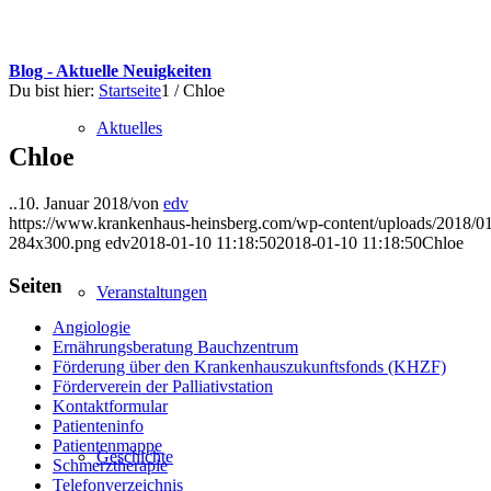
Blog - Aktuelle Neuigkeiten
Du bist hier:
Startseite
1
/
Chloe
Aktuelles
Chloe
..
10. Januar 2018
/
von
edv
https://www.krankenhaus-heinsberg.com/wp-content/uploads/2018/0
284x300.png
edv
2018-01-10 11:18:50
2018-01-10 11:18:50
Chloe
Seiten
Veranstaltungen
Angiologie
Ernährungsberatung Bauchzentrum
Förderung über den Krankenhauszukunftsfonds (KHZF)
Förderverein der Palliativstation
Kontaktformular
Patienteninfo
Patientenmappe
Geschichte
Schmerztherapie
Telefonverzeichnis