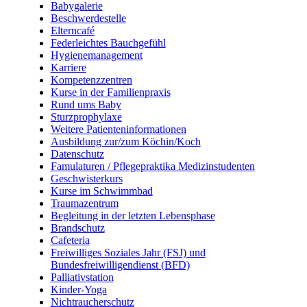
Babygalerie
Beschwerdestelle
Elterncafé
Federleichtes Bauchgefühl
Hygienemanagement
Karriere
Kompetenzzentren
Kurse in der Familienpraxis
Rund ums Baby
Sturzprophylaxe
Weitere Patienteninformationen
Ausbildung zur/zum Köchin/Koch
Datenschutz
Famulaturen / Pflegepraktika Medizinstudenten
Geschwisterkurs
Kurse im Schwimmbad
Traumazentrum
Begleitung in der letzten Lebensphase
Brandschutz
Cafeteria
Freiwilliges Soziales Jahr (FSJ) und
Bundesfreiwilligendienst (BFD)
Palliativstation
Kinder-Yoga
Nichtraucherschutz