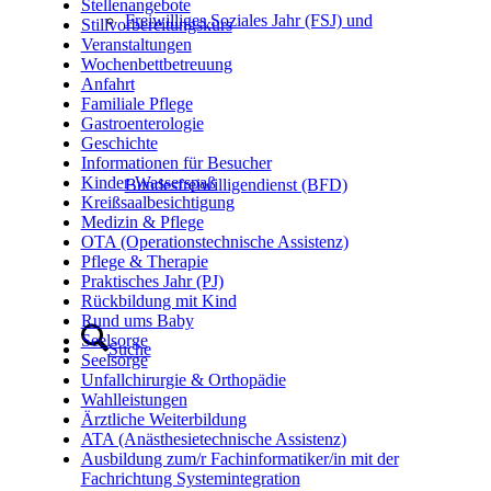
Stellenangebote
Freiwilliges Soziales Jahr (FSJ) und
Stillvorbereitungskurs
Veranstaltungen
Wochenbettbetreuung
Anfahrt
Familiale Pflege
Gastroenterologie
Geschichte
Informationen für Besucher
Kinder-Wasserspaß
Bundesfreiwilligendienst (BFD)
Kreißsaalbesichtigung
Medizin & Pflege
OTA (Operationstechnische Assistenz)
Pflege & Therapie
Praktisches Jahr (PJ)
Rückbildung mit Kind
Rund ums Baby
Seelsorge
Suche
Seelsorge
Unfallchirurgie & Orthopädie
Wahlleistungen
Ärztliche Weiterbildung
ATA (Anästhesietechnische Assistenz)
Ausbildung zum/r Fachinformatiker/in mit der
Fachrichtung Systemintegration