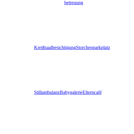
betreuung
Kreißsaalbesichtigung
Storchenparkplatz
Stillambulanz
Babygalerie
Elterncafé