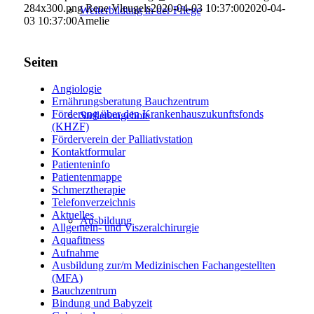
284x300.png
Rene Vleugels
2020-04-03 10:37:00
2020-04-
Weiterbildung in der Pflege
03 10:37:00
Amelie
Seiten
Angiologie
Ernährungsberatung Bauchzentrum
Förderung über den Krankenhauszukunftsfonds
Stellenangebote
(KHZF)
Förderverein der Palliativstation
Kontaktformular
Patienteninfo
Patientenmappe
Schmerztherapie
Telefonverzeichnis
Aktuelles
Ausbildung
Allgemein- und Viszeralchirurgie
Aquafitness
Aufnahme
Ausbildung zur/m Medizinischen Fachangestellten
(MFA)
Bauchzentrum
Bindung und Babyzeit