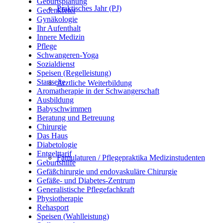
Geburtsplanung
Praktisches Jahr (PJ)
Gedenkfeier
Gynäkologie
Ihr Aufenthalt
Innere Medizin
Pflege
Schwangeren-Yoga
Sozialdienst
Speisen (Regelleistung)
Startseite
Ärztliche Weiterbildung
Aromatherapie in der Schwangerschaft
Ausbildung
Babyschwimmen
Beratung und Betreuung
Chirurgie
Das Haus
Diabetologie
Entgelttarif
Famulaturen / Pflegepraktika Medizinstudenten
Geburtshilfe
Gefäßchirurgie und endovaskuläre Chirurgie
Gefäße- und Diabetes-Zentrum
Generalistische Pflegefachkraft
Physiotherapie
Rehasport
Speisen (Wahlleistung)