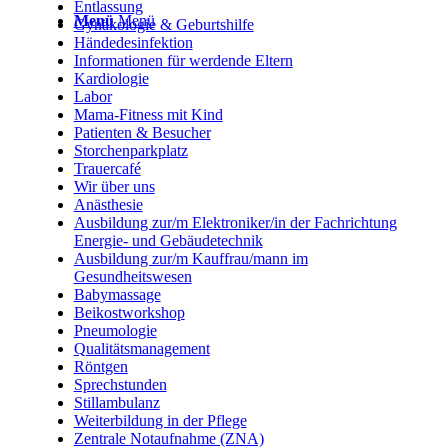
Entlassung
Menü
Menü
Gynäkologie & Geburtshilfe
Händedesinfektion
Informationen für werdende Eltern
Kardiologie
Labor
Mama-Fitness mit Kind
Patienten & Besucher
Storchenparkplatz
Trauercafé
Wir über uns
Anästhesie
Ausbildung zur/m Elektroniker/in der Fachrichtung
Energie- und Gebäudetechnik
Ausbildung zur/m Kauffrau/mann im
Gesundheitswesen
Babymassage
Beikostworkshop
Pneumologie
Qualitätsmanagement
Röntgen
Sprechstunden
Stillambulanz
Weiterbildung in der Pflege
Zentrale Notaufnahme (ZNA)