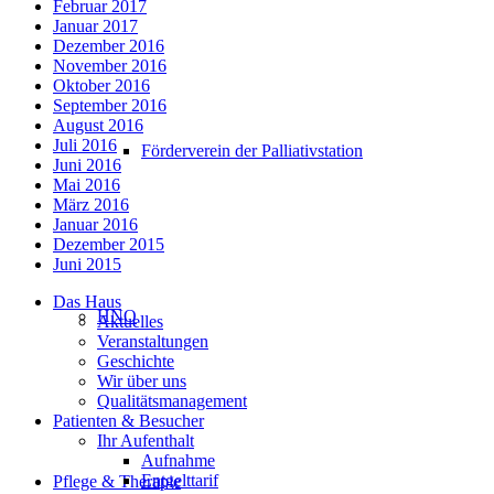
Februar 2017
Januar 2017
Dezember 2016
November 2016
Oktober 2016
September 2016
August 2016
Juli 2016
Förderverein der Palliativstation
Juni 2016
Mai 2016
März 2016
Januar 2016
Dezember 2015
Juni 2015
Das Haus
HNO
Aktuelles
Veranstaltungen
Geschichte
Wir über uns
Qualitätsmanagement
Patienten & Besucher
Ihr Aufenthalt
Aufnahme
Entgelttarif
Pflege & Therapie