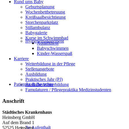
Rund ums Baby
Geburtsplanung
Wochenbettbetreuung
Kreißsaalbesichtigung
Storchenparkplatz
Stillambulanz
Babygalerie
Kurse im Schwimmbad
Hygienemanagement
Aquafitness
Babyschwimmen
Kinder-Wasserspaß
Karriere
Weiterbildung in der Pflege
Stellenangebote
Ausbildung
Praktisches Jahr (PJ)
Patienten & Besucher
Ärztliche Weiterbildung
Famulaturen / Pflegepraktika Medizinstudenten
Anschrift
Städtisches Krankenhaus
Heinsberg GmbH
Auf dem Brand 1
Ihr Aufenthalt
52525 Heinsberg