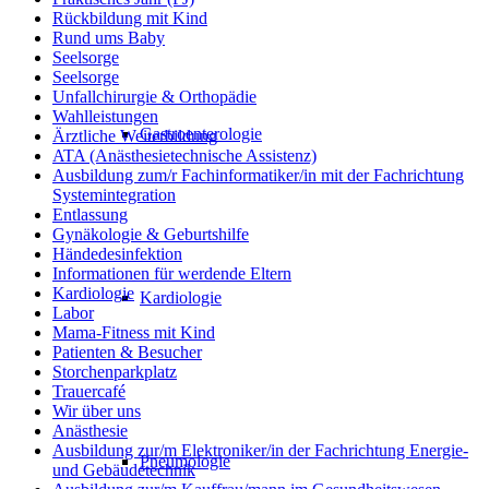
Rückbildung mit Kind
Rund ums Baby
Seelsorge
Seelsorge
Unfallchirurgie & Orthopädie
Wahlleistungen
Gastroenterologie
Ärztliche Weiterbildung
ATA (Anästhesietechnische Assistenz)
Ausbildung zum/r Fachinformatiker/in mit der Fachrichtung
Systemintegration
Entlassung
Gynäkologie & Geburtshilfe
Händedesinfektion
Informationen für werdende Eltern
Kardiologie
Kardiologie
Labor
Mama-Fitness mit Kind
Patienten & Besucher
Storchenparkplatz
Trauercafé
Wir über uns
Anästhesie
Ausbildung zur/m Elektroniker/in der Fachrichtung Energie-
Pneumologie
und Gebäudetechnik