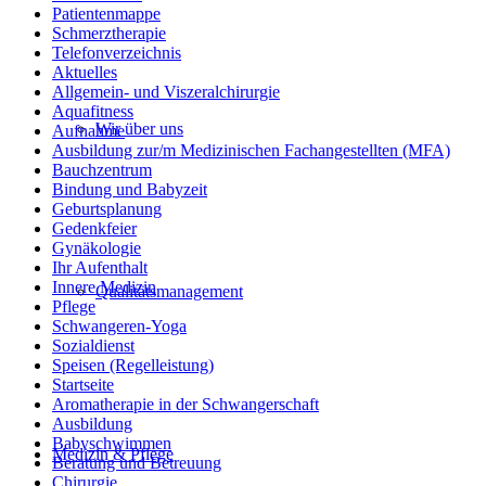
Patientenmappe
Schmerztherapie
Telefonverzeichnis
Aktuelles
Allgemein- und Viszeralchirurgie
Aquafitness
Wir über uns
Aufnahme
Ausbildung zur/m Medizinischen Fachangestellten (MFA)
Bauchzentrum
Bindung und Babyzeit
Geburtsplanung
Gedenkfeier
Gynäkologie
Ihr Aufenthalt
Innere Medizin
Qualitätsmanagement
Pflege
Schwangeren-Yoga
Sozialdienst
Speisen (Regelleistung)
Startseite
Aromatherapie in der Schwangerschaft
Ausbildung
Babyschwimmen
Medizin & Pflege
Beratung und Betreuung
Chirurgie