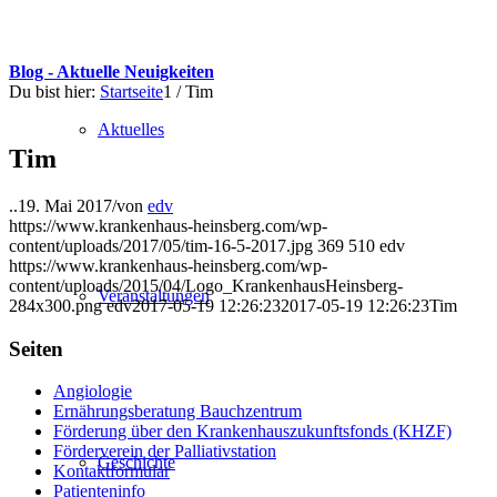
Blog - Aktuelle Neuigkeiten
Du bist hier:
Startseite
1
/
Tim
Aktuelles
Tim
..
19. Mai 2017
/
von
edv
https://www.krankenhaus-heinsberg.com/wp-
content/uploads/2017/05/tim-16-5-2017.jpg
369
510
edv
https://www.krankenhaus-heinsberg.com/wp-
content/uploads/2015/04/Logo_KrankenhausHeinsberg-
Veranstaltungen
284x300.png
edv
2017-05-19 12:26:23
2017-05-19 12:26:23
Tim
Seiten
Angiologie
Ernährungsberatung Bauchzentrum
Förderung über den Krankenhauszukunftsfonds (KHZF)
Förderverein der Palliativstation
Geschichte
Kontaktformular
Patienteninfo