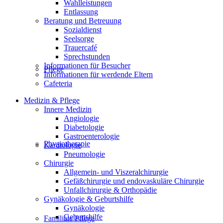
Wahlleistungen
Entlassung
Beratung und Betreuung
Sozialdienst
Seelsorge
Trauercafé
Sprechstunden
Informationen für Besucher
Pflege
Informationen für werdende Eltern
Cafeteria
Medizin & Pflege
Innere Medizin
Angiologie
Diabetologie
Gastroenterologie
Physiotherapie
Kardiologie
Pneumologie
Chirurgie
Allgemein- und Viszeralchirurgie
Gefäßchirurgie und endovaskuläre Chirurgie
Unfallchirurgie & Orthopädie
Gynäkologie & Geburtshilfe
Gynäkologie
Geburtshilfe
Familiale Pflege