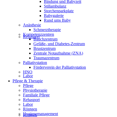
Bindung und Babyzeit
Stillambulanz
Storchenparkplatz
Babygalerie
Rund ums Baby
Anästhesie
Schmerztherapie
Kompetenzzentren
Rehasport
Bauchzentrum
Gefäße- und Diabetes-Zentrum
Brustzentrum
Zentrale Notaufnahme (ZNA)
Traumazentrum
Palliativstation
Förderverein der Palliativstation
HNO
Labor
Pflege & Therapie
Pflege
Physiotherapie
Familiale Pflege
Rehasport
Labor
Röntgen
Hygienemanagement
Röntgen