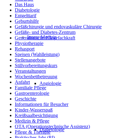
Das Haus
Diabetologie
Entgelttarif
Geburtshilfe
Gefäßchirurgie und endovaskuläre Chirurgie
Gefäße- und Diabetes-Zentrum
Innere Medizin
Generalistische Pflegefachkraft
Physiotherapie
Rehasport
Speisen (Wahlleistung)
Stellenangebote
Stillvorbereitungskurs
Veranstaltungen
Wochenbettbetreuung
Anfahrt
Angiologie
Familiale Pflege
Gastroenterologie
Geschichte
Informationen für Besucher
Kinder-Wasserspaß
Kreißsaalbesichtigung
Medizin & Pflege
OTA (Operationstechnische Assistenz)
Diabetologie
Pflege & Therapie
Praktisches Jahr (PJ)