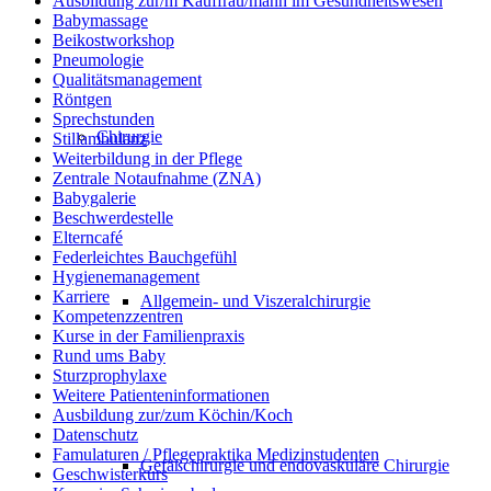
Ausbildung zur/m Kauffrau/mann im Gesundheitswesen
Babymassage
Beikostworkshop
Pneumologie
Qualitätsmanagement
Röntgen
Sprechstunden
Chirurgie
Stillambulanz
Weiterbildung in der Pflege
Zentrale Notaufnahme (ZNA)
Babygalerie
Beschwerdestelle
Elterncafé
Federleichtes Bauchgefühl
Hygienemanagement
Karriere
Allgemein- und Viszeralchirurgie
Kompetenzzentren
Kurse in der Familienpraxis
Rund ums Baby
Sturzprophylaxe
Weitere Patienteninformationen
Ausbildung zur/zum Köchin/Koch
Datenschutz
Famulaturen / Pflegepraktika Medizinstudenten
Gefäßchirurgie und endovaskuläre Chirurgie
Geschwisterkurs