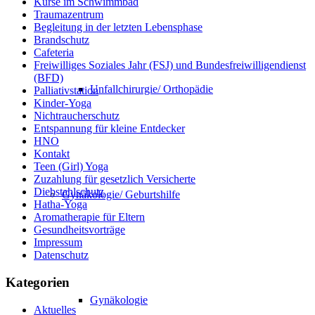
Kurse im Schwimmbad
Traumazentrum
Begleitung in der letzten Lebensphase
Brandschutz
Cafeteria
Freiwilliges Soziales Jahr (FSJ) und Bundesfreiwilligendienst
(BFD)
Unfallchirurgie/ Orthopädie
Palliativstation
Kinder-Yoga
Nichtraucherschutz
Entspannung für kleine Entdecker
HNO
Kontakt
Teen (Girl) Yoga
Zuzahlung für gesetzlich Versicherte
Diebstahlschutz
Gynäkologie/ Geburtshilfe
Hatha-Yoga
Aromatherapie für Eltern
Gesundheitsvorträge
Impressum
Datenschutz
Kategorien
Gynäkologie
Aktuelles