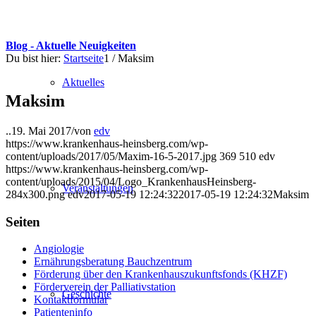
Blog - Aktuelle Neuigkeiten
Du bist hier:
Startseite
1
/
Maksim
Aktuelles
Maksim
..
19. Mai 2017
/
von
edv
https://www.krankenhaus-heinsberg.com/wp-
content/uploads/2017/05/Maxim-16-5-2017.jpg
369
510
edv
https://www.krankenhaus-heinsberg.com/wp-
content/uploads/2015/04/Logo_KrankenhausHeinsberg-
Veranstaltungen
284x300.png
edv
2017-05-19 12:24:32
2017-05-19 12:24:32
Maksim
Seiten
Angiologie
Ernährungsberatung Bauchzentrum
Förderung über den Krankenhauszukunftsfonds (KHZF)
Förderverein der Palliativstation
Geschichte
Kontaktformular
Patienteninfo