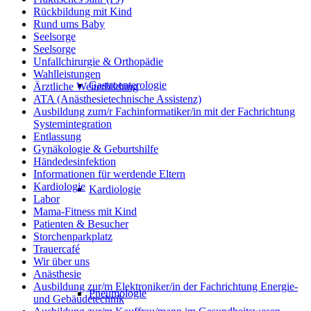
Rückbildung mit Kind
Rund ums Baby
Seelsorge
Seelsorge
Unfallchirurgie & Orthopädie
Wahlleistungen
Gastroenterologie
Ärztliche Weiterbildung
ATA (Anästhesietechnische Assistenz)
Ausbildung zum/r Fachinformatiker/in mit der Fachrichtung
Systemintegration
Entlassung
Gynäkologie & Geburtshilfe
Händedesinfektion
Informationen für werdende Eltern
Kardiologie
Kardiologie
Labor
Mama-Fitness mit Kind
Patienten & Besucher
Storchenparkplatz
Trauercafé
Wir über uns
Anästhesie
Ausbildung zur/m Elektroniker/in der Fachrichtung Energie-
Pneumologie
und Gebäudetechnik