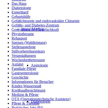
Das Haus
Diabetologie
Entgelttarif
Geburtshilfe
Gefäßchirurgie und endovaskuläre Chirurgie
Gefäße- und Diabetes-Zentrum
Innere Medizin
Generalistische Pflegefachkraft
Physiotherapie
Rehasport
Speisen (Wahlleistung)
Stellenangebote
Stillvorbereitungskurs
Veranstaltungen
Wochenbettbetreuung
Anfahrt
Angiologie
Familiale Pflege
Gastroenterologie
Geschichte
Informationen für Besucher
Kinder-Wasserspaß
Kreißsaalbesichtigung
Medizin & Pflege
OTA (Operationstechnische Assistenz)
Diabetologie
Pflege & Therapie
Praktisches Jahr (PJ)