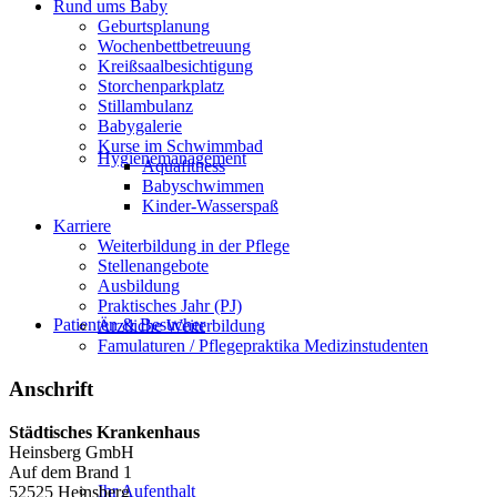
Rund ums Baby
Geburtsplanung
Wochenbettbetreuung
Kreißsaalbesichtigung
Storchenparkplatz
Stillambulanz
Babygalerie
Kurse im Schwimmbad
Hygienemanagement
Aquafitness
Babyschwimmen
Kinder-Wasserspaß
Karriere
Weiterbildung in der Pflege
Stellenangebote
Ausbildung
Praktisches Jahr (PJ)
Patienten & Besucher
Ärztliche Weiterbildung
Famulaturen / Pflegepraktika Medizinstudenten
Anschrift
Städtisches Krankenhaus
Heinsberg GmbH
Auf dem Brand 1
Ihr Aufenthalt
52525 Heinsberg