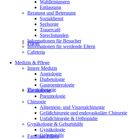
Wahlleistungen
Entlassung
Beratung und Betreuung
Sozialdienst
Seelsorge
Trauercafé
Sprechstunden
Informationen für Besucher
Pflege
Informationen für werdende Eltern
Cafeteria
Medizin & Pflege
Innere Medizin
Angiologie
Diabetologie
Gastroenterologie
Physiotherapie
Kardiologie
Pneumologie
Chirurgie
Allgemein- und Viszeralchirurgie
Gefäßchirurgie und endovaskuläre Chirurgie
Unfallchirurgie & Orthopädie
Gynäkologie & Geburtshilfe
Gynäkologie
Geburtshilfe
Familiale Pflege