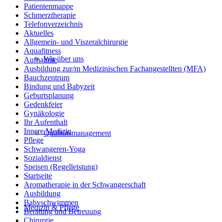
Patientenmappe
Schmerztherapie
Telefonverzeichnis
Aktuelles
Allgemein- und Viszeralchirurgie
Aquafitness
Wir über uns
Aufnahme
Ausbildung zur/m Medizinischen Fachangestellten (MFA)
Bauchzentrum
Bindung und Babyzeit
Geburtsplanung
Gedenkfeier
Gynäkologie
Ihr Aufenthalt
Innere Medizin
Qualitätsmanagement
Pflege
Schwangeren-Yoga
Sozialdienst
Speisen (Regelleistung)
Startseite
Aromatherapie in der Schwangerschaft
Ausbildung
Babyschwimmen
Medizin & Pflege
Beratung und Betreuung
Chirurgie