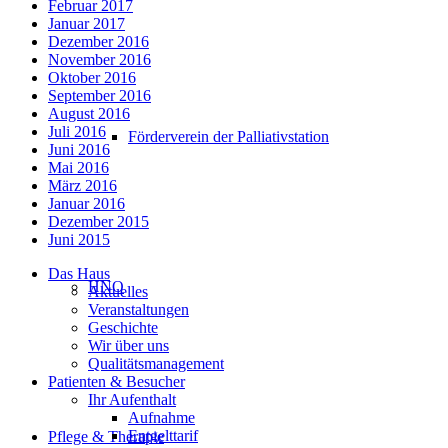
Februar 2017
Januar 2017
Dezember 2016
November 2016
Oktober 2016
September 2016
August 2016
Juli 2016
Förderverein der Palliativstation
Juni 2016
Mai 2016
März 2016
Januar 2016
Dezember 2015
Juni 2015
Das Haus
HNO
Aktuelles
Veranstaltungen
Geschichte
Wir über uns
Qualitätsmanagement
Patienten & Besucher
Ihr Aufenthalt
Aufnahme
Entgelttarif
Pflege & Therapie