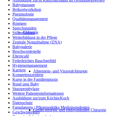
Ausbildung zur/m Kauffrau/mann im Gesundheitswesen
Babymassage
Beikostworkshop
Pneumologie
Qualitätsmanagement
Röntgen
Sprechstunden
Chirurgie
Stillambulanz
Weiterbildung in der Pflege
Zentrale Notaufnahme (ZNA)
Babygalerie
Beschwerdestelle
Elterncafé
Federleichtes Bauchgefühl
Hygienemanagement
Karriere
Allgemein- und Viszeralchirurgie
Kompetenzzentren
Kurse in der Familienpraxis
Rund ums Baby
Sturzprophylaxe
Weitere Patienteninformationen
Ausbildung zur/zum Köchin/Koch
Datenschutz
Famulaturen / Pflegepraktika Medizinstudenten
Gefäßchirurgie und endovaskuläre Chirurgie
Geschwisterkurs