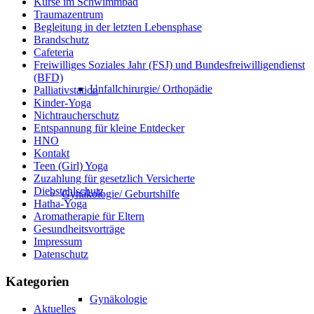
Kurse im Schwimmbad
Traumazentrum
Begleitung in der letzten Lebensphase
Brandschutz
Cafeteria
Freiwilliges Soziales Jahr (FSJ) und Bundesfreiwilligendienst
(BFD)
Unfallchirurgie/ Orthopädie
Palliativstation
Kinder-Yoga
Nichtraucherschutz
Entspannung für kleine Entdecker
HNO
Kontakt
Teen (Girl) Yoga
Zuzahlung für gesetzlich Versicherte
Diebstahlschutz
Gynäkologie/ Geburtshilfe
Hatha-Yoga
Aromatherapie für Eltern
Gesundheitsvorträge
Impressum
Datenschutz
Kategorien
Gynäkologie
Aktuelles