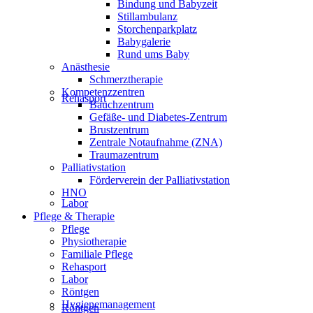
Bindung und Babyzeit
Stillambulanz
Storchenparkplatz
Babygalerie
Rund ums Baby
Anästhesie
Schmerztherapie
Kompetenzzentren
Rehasport
Bauchzentrum
Gefäße- und Diabetes-Zentrum
Brustzentrum
Zentrale Notaufnahme (ZNA)
Traumazentrum
Palliativstation
Förderverein der Palliativstation
HNO
Labor
Pflege & Therapie
Pflege
Physiotherapie
Familiale Pflege
Rehasport
Labor
Röntgen
Hygienemanagement
Röntgen