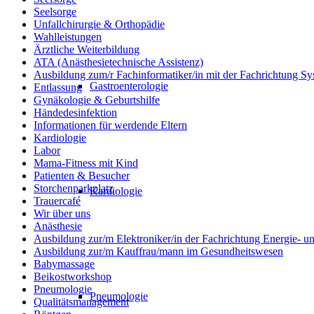
Seelsorge
Unfallchirurgie & Orthopädie
Wahlleistungen
Ärztliche Weiterbildung
ATA (Anästhesietechnische Assistenz)
Ausbildung zum/r Fachinformatiker/in mit der Fachrichtung Sy
Gastroenterologie
Entlassung
Gynäkologie & Geburtshilfe
Händedesinfektion
Informationen für werdende Eltern
Kardiologie
Labor
Mama-Fitness mit Kind
Patienten & Besucher
Storchenparkplatz
Kardiologie
Trauercafé
Wir über uns
Anästhesie
Ausbildung zur/m Elektroniker/in der Fachrichtung Energie- 
Ausbildung zur/m Kauffrau/mann im Gesundheitswesen
Babymassage
Beikostworkshop
Pneumologie
Pneumologie
Qualitätsmanagement