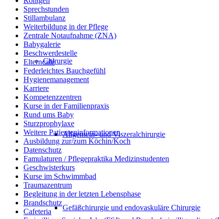
Röntgen
Sprechstunden
Stillambulanz
Weiterbildung in der Pflege
Zentrale Notaufnahme (ZNA)
Babygalerie
Beschwerdestelle
Chirurgie
Elterncafé
Federleichtes Bauchgefühl
Hygienemanagement
Karriere
Kompetenzzentren
Kurse in der Familienpraxis
Rund ums Baby
Sturzprophylaxe
Weitere Patienteninformationen
Allgemein- und Viszeralchirurgie
Ausbildung zur/zum Köchin/Koch
Datenschutz
Famulaturen / Pflegepraktika Medizinstudenten
Geschwisterkurs
Kurse im Schwimmbad
Traumazentrum
Begleitung in der letzten Lebensphase
Brandschutz
Gefäßchirurgie und endovaskuläre Chirurgie
Cafeteria