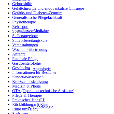
Geburtshilfe
Gefäßchirurgie und endovaskuläre Chirurgie
Gefäße- und Diabetes-Zentrum
Generalistische Pflegefachkraft
Physiotherapie
Rehasport
Innere Medizin
Speisen (Wahlleistung)
Stellenangebote
Stillvorbereitungskurs
Veranstaltungen
Wochenbettbetreuung
Anfahrt
Familiale Pflege
Gastroenterologie
Geschichte
Angiologie
Informationen für Besucher
Kinder-Wasserspaß
Kreißsaalbesichtigung
Medizin & Pflege
OTA (Operationstechnische Assistenz)
Pflege & Therapie
Praktisches Jahr (PJ)
Rückbildung mit Kind
Diabetologie
Rund ums Baby
Seelsorge