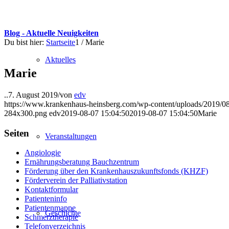
Blog - Aktuelle Neuigkeiten
Du bist hier:
Startseite
1
/
Marie
Aktuelles
Marie
..
7. August 2019
/
von
edv
https://www.krankenhaus-heinsberg.com/wp-content/uploads/2019/08
284x300.png
edv
2019-08-07 15:04:50
2019-08-07 15:04:50
Marie
Seiten
Veranstaltungen
Angiologie
Ernährungsberatung Bauchzentrum
Förderung über den Krankenhauszukunftsfonds (KHZF)
Förderverein der Palliativstation
Kontaktformular
Patienteninfo
Patientenmappe
Geschichte
Schmerztherapie
Telefonverzeichnis