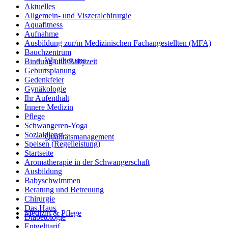
Aktuelles
Allgemein- und Viszeralchirurgie
Aquafitness
Aufnahme
Ausbildung zur/m Medizinischen Fachangestellten (MFA)
Bauchzentrum
Wir über uns
Bindung und Babyzeit
Geburtsplanung
Gedenkfeier
Gynäkologie
Ihr Aufenthalt
Innere Medizin
Pflege
Schwangeren-Yoga
Sozialdienst
Qualitätsmanagement
Speisen (Regelleistung)
Startseite
Aromatherapie in der Schwangerschaft
Ausbildung
Babyschwimmen
Beratung und Betreuung
Chirurgie
Das Haus
Medizin & Pflege
Diabetologie
Entgelttarif