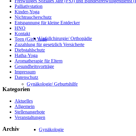
Freiwilliges Soziales Jahr (FSJ) und Bundesfreiwilligendienst
Palliativstation
Kinder-Yoga
Nichtraucherschutz
Entspannung für kleine Entdecker
HNO
Kontakt
Unfallchirurgie/ Orthopädie
Teen (Girl) Yoga
Zuzahlung für gesetzlich Versicherte
Diebstahlschutz
Hatha-Yoga
Aromatherapie für Eltern
Gesundheitsvorträge
Impressum
Datenschutz
Gynäkologie/ Geburtshilfe
Kategorien
Aktuelles
Allgemein
Stellenangebote
Veranstaltungen
Archiv
Gynäkologie