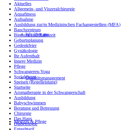
Aktuelles
Allgemein- und Viszeralchirurgie
Aquafitness
Aufnahme
Ausbildung zur/m Medizinischen Fachangestellten (MFA)
Bauchzentrum
Wir über uns
Bindung und Babyzeit
Geburtsplanung
Gedenkfeier
Gynäkologie
Ihr Aufenthalt
Innere Medizin
Pflege
Schwangeren-Yoga
Sozialdienst
Qualitätsmanagement
Speisen (Regelleistung)
Startseite
Aromatherapie in der Schwangerschaft
Ausbildung
Babyschwimmen
Beratung und Betreuung
Chirurgie
Das Haus
Medizin & Pflege
Diabetologie
Entgelttarif