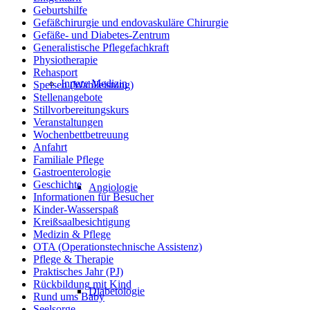
Geburtshilfe
Gefäßchirurgie und endovaskuläre Chirurgie
Gefäße- und Diabetes-Zentrum
Generalistische Pflegefachkraft
Physiotherapie
Rehasport
Innere Medizin
Speisen (Wahlleistung)
Stellenangebote
Stillvorbereitungskurs
Veranstaltungen
Wochenbettbetreuung
Anfahrt
Familiale Pflege
Gastroenterologie
Geschichte
Angiologie
Informationen für Besucher
Kinder-Wasserspaß
Kreißsaalbesichtigung
Medizin & Pflege
OTA (Operationstechnische Assistenz)
Pflege & Therapie
Praktisches Jahr (PJ)
Rückbildung mit Kind
Diabetologie
Rund ums Baby
Seelsorge