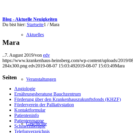
Blog - Aktuelle Neuigkeiten
Du bist hier:
Startseite
1
/
Mara
Aktuelles
Mara
..
7. August 2019
/
von
edv
https://www.krankenhaus-heinsberg.com/wp-content/uploads/2019/0
284x300.png
edv
2019-08-07 15:03:49
2019-08-07 15:03:49
Mara
Seiten
Veranstaltungen
Angiologie
Ernährungsberatung Bauchzentrum
Förderung über den Krankenhauszukunftsfonds (KHZF)
Förderverein der Palliativstation
Kontaktformular
Patienteninfo
Patientenmappe
Geschichte
Schmerztherapie
Telefonverzeichnis