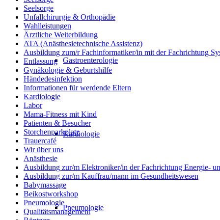
Seelsorge
Unfallchirurgie & Orthopädie
Wahlleistungen
Ärztliche Weiterbildung
ATA (Anästhesietechnische Assistenz)
Ausbildung zum/r Fachinformatiker/in mit der Fachrichtung Sy
Gastroenterologie
Entlassung
Gynäkologie & Geburtshilfe
Händedesinfektion
Informationen für werdende Eltern
Kardiologie
Labor
Mama-Fitness mit Kind
Patienten & Besucher
Storchenparkplatz
Kardiologie
Trauercafé
Wir über uns
Anästhesie
Ausbildung zur/m Elektroniker/in der Fachrichtung Energie- 
Ausbildung zur/m Kauffrau/mann im Gesundheitswesen
Babymassage
Beikostworkshop
Pneumologie
Pneumologie
Qualitätsmanagement