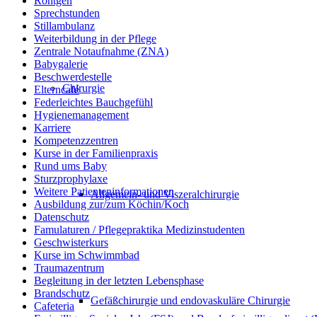
Röntgen
Sprechstunden
Stillambulanz
Weiterbildung in der Pflege
Zentrale Notaufnahme (ZNA)
Babygalerie
Beschwerdestelle
Chirurgie
Elterncafé
Federleichtes Bauchgefühl
Hygienemanagement
Karriere
Kompetenzzentren
Kurse in der Familienpraxis
Rund ums Baby
Sturzprophylaxe
Weitere Patienteninformationen
Allgemein- und Viszeralchirurgie
Ausbildung zur/zum Köchin/Koch
Datenschutz
Famulaturen / Pflegepraktika Medizinstudenten
Geschwisterkurs
Kurse im Schwimmbad
Traumazentrum
Begleitung in der letzten Lebensphase
Brandschutz
Gefäßchirurgie und endovaskuläre Chirurgie
Cafeteria