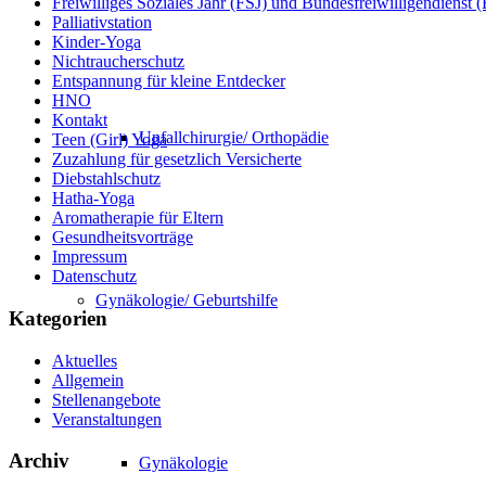
Freiwilliges Soziales Jahr (FSJ) und Bundesfreiwilligendienst
Palliativstation
Kinder-Yoga
Nichtraucherschutz
Entspannung für kleine Entdecker
HNO
Kontakt
Unfallchirurgie/ Orthopädie
Teen (Girl) Yoga
Zuzahlung für gesetzlich Versicherte
Diebstahlschutz
Hatha-Yoga
Aromatherapie für Eltern
Gesundheitsvorträge
Impressum
Datenschutz
Gynäkologie/ Geburtshilfe
Kategorien
Aktuelles
Allgemein
Stellenangebote
Veranstaltungen
Archiv
Gynäkologie