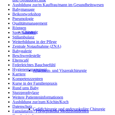
und Gebäudetechnik
Ausbildung zur/m Kauffrau/mann im Gesundheitswesen
Babymassage
Beikostworkshop
Pneumologie
Qualitätsmanagement
Röntgen
Chirurgie
Sprechstunden
Stillambulanz
Weiterbildung in der Pflege
Zentrale Notaufnahme (ZNA)
Babygalerie
Beschwerdestelle
Elterncafé
Federleichtes Bauchgefühl
Hygienemanagement
Allgemein- und Viszeralchirurgie
Karriere
Kompetenzzentren
Kurse in der Familienpraxis
Rund ums Baby
Sturzprophylaxe
Weitere Patienteninformationen
Ausbildung zur/zum Köchin/Koch
Datenschutz
Gefäßchirurgie und endovaskuläre Chirurgie
Famulaturen / Pflegepraktika Medizinstudenten