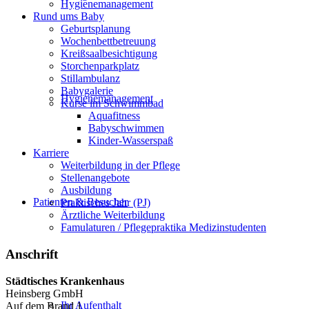
Hygienemanagement
Rund ums Baby
Geburtsplanung
Wochenbettbetreuung
Kreißsaalbesichtigung
Storchenparkplatz
Stillambulanz
Babygalerie
Hygienemanagement
Kurse im Schwimmbad
Aquafitness
Babyschwimmen
Kinder-Wasserspaß
Karriere
Weiterbildung in der Pflege
Stellenangebote
Ausbildung
Patienten & Besucher
Praktisches Jahr (PJ)
Ärztliche Weiterbildung
Famulaturen / Pflegepraktika Medizinstudenten
Anschrift
Städtisches Krankenhaus
Heinsberg GmbH
Ihr Aufenthalt
Auf dem Brand 1