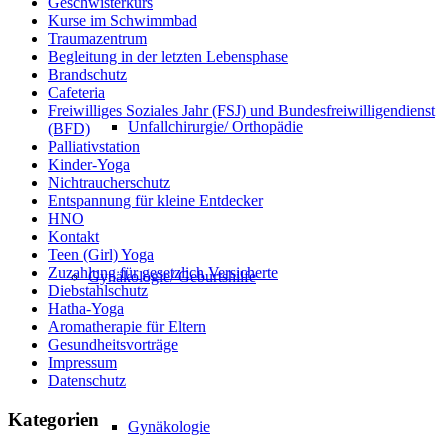
Geschwisterkurs
Kurse im Schwimmbad
Traumazentrum
Begleitung in der letzten Lebensphase
Brandschutz
Cafeteria
Freiwilliges Soziales Jahr (FSJ) und Bundesfreiwilligendienst
Unfallchirurgie/ Orthopädie
(BFD)
Palliativstation
Kinder-Yoga
Nichtraucherschutz
Entspannung für kleine Entdecker
HNO
Kontakt
Teen (Girl) Yoga
Zuzahlung für gesetzlich Versicherte
Gynäkologie/ Geburtshilfe
Diebstahlschutz
Hatha-Yoga
Aromatherapie für Eltern
Gesundheitsvorträge
Impressum
Datenschutz
Kategorien
Gynäkologie