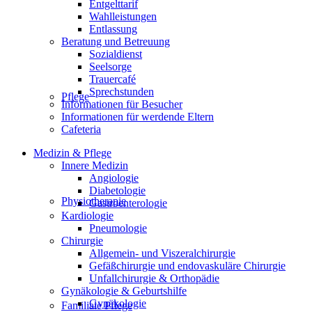
Entgelttarif
Wahlleistungen
Entlassung
Beratung und Betreuung
Sozialdienst
Seelsorge
Trauercafé
Sprechstunden
Pflege
Informationen für Besucher
Informationen für werdende Eltern
Cafeteria
Medizin & Pflege
Innere Medizin
Angiologie
Diabetologie
Physiotherapie
Gastroenterologie
Kardiologie
Pneumologie
Chirurgie
Allgemein- und Viszeralchirurgie
Gefäßchirurgie und endovaskuläre Chirurgie
Unfallchirurgie & Orthopädie
Gynäkologie & Geburtshilfe
Gynäkologie
Familiale Pflege