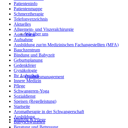
Patienteninfo
Patientenmappe
Schmerztherapie
Telefonverzeichnis
Aktuelles
Allgemein- und Viszeralchirurgie
Wir über uns
Aquafitness
Aufnahme
Ausbildung zur/m Medizinischen Fachangestellten (MFA)
Bauchzentrum
Bindung und Babyzeit
Geburtsplanung
Gedenkfeier
Gynäkologie
Ihr Aufenthalt
Qualitätsmanagement
Innere Medizin
Pflege
Schwangeren-Yoga
Sozialdienst
Speisen (Regelleistung)
Startseite
Aromatherapie in der Schwangerschaft
Ausbildung
Medizin & Pflege
Babyschwimmen
Beratung und Betreuung