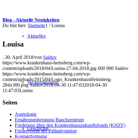
Blog - Aktuelle Neuigkeiten
Du bist hier:
Startseite
1
/
Louisa
Aktuelles
Louisa
..
30. April 2018
/
von
Saidov
https://www.krankenhaus-heinsberg.com/wp-
content/uploads/2018/04/Louisa-27-04-2018.jpg
600
900
Saidov
https://www.krankenhaus-heinsberg.com/wp-
content/uploads/2015/04/Logo_KrankenhausHeinsberg-
Veranstaltungen
284x300.png
Saidov
2018-04-30 11:47:03
2018-04-30
11:47:03
Louisa
Seiten
Angiologie
Ernährungsberatung Bauchzentrum
Förderung über den Krankenhauszukunftsfonds (KHZF)
Geschichte
Förderverein der Palliativstation
Kontaktformular