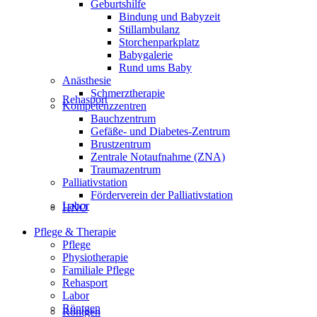
Geburtshilfe
Bindung und Babyzeit
Stillambulanz
Storchenparkplatz
Babygalerie
Rund ums Baby
Anästhesie
Schmerztherapie
Rehasport
Kompetenzzentren
Bauchzentrum
Gefäße- und Diabetes-Zentrum
Brustzentrum
Zentrale Notaufnahme (ZNA)
Traumazentrum
Palliativstation
Förderverein der Palliativstation
Labor
HNO
Pflege & Therapie
Pflege
Physiotherapie
Familiale Pflege
Rehasport
Labor
Röntgen
Röntgen