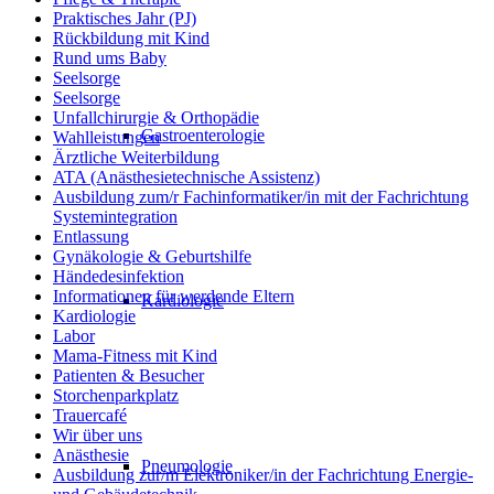
Praktisches Jahr (PJ)
Rückbildung mit Kind
Rund ums Baby
Seelsorge
Seelsorge
Unfallchirurgie & Orthopädie
Gastroenterologie
Wahlleistungen
Ärztliche Weiterbildung
ATA (Anästhesietechnische Assistenz)
Ausbildung zum/r Fachinformatiker/in mit der Fachrichtung
Systemintegration
Entlassung
Gynäkologie & Geburtshilfe
Händedesinfektion
Informationen für werdende Eltern
Kardiologie
Kardiologie
Labor
Mama-Fitness mit Kind
Patienten & Besucher
Storchenparkplatz
Trauercafé
Wir über uns
Anästhesie
Pneumologie
Ausbildung zur/m Elektroniker/in der Fachrichtung Energie-