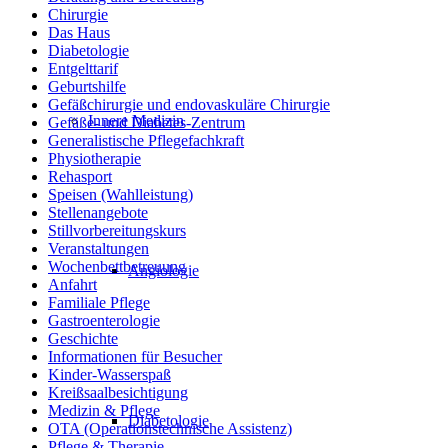
Chirurgie
Das Haus
Diabetologie
Entgelttarif
Geburtshilfe
Gefäßchirurgie und endovaskuläre Chirurgie
Innere Medizin
Gefäße- und Diabetes-Zentrum
Generalistische Pflegefachkraft
Physiotherapie
Rehasport
Speisen (Wahlleistung)
Stellenangebote
Stillvorbereitungskurs
Veranstaltungen
Wochenbettbetreuung
Angiologie
Anfahrt
Familiale Pflege
Gastroenterologie
Geschichte
Informationen für Besucher
Kinder-Wasserspaß
Kreißsaalbesichtigung
Medizin & Pflege
Diabetologie
OTA (Operationstechnische Assistenz)
Pflege & Therapie