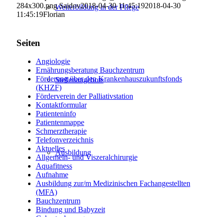
284x300.png
Saidov
2018-04-30 11:45:19
2018-04-30
Weiterbildung in der Pflege
11:45:19
Florian
Seiten
Angiologie
Ernährungsberatung Bauchzentrum
Förderung über den Krankenhauszukunftsfonds
Stellenangebote
(KHZF)
Förderverein der Palliativstation
Kontaktformular
Patienteninfo
Patientenmappe
Schmerztherapie
Telefonverzeichnis
Aktuelles
Ausbildung
Allgemein- und Viszeralchirurgie
Aquafitness
Aufnahme
Ausbildung zur/m Medizinischen Fachangestellten
(MFA)
Bauchzentrum
Bindung und Babyzeit