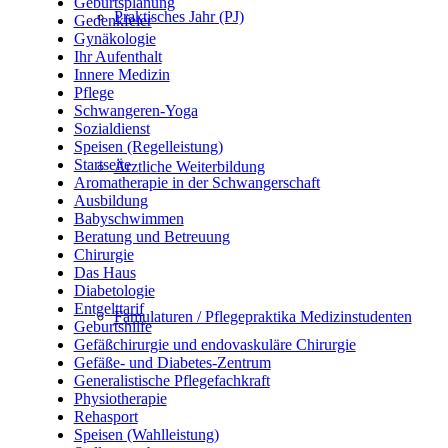
Geburtsplanung
Praktisches Jahr (PJ)
Gedenkfeier
Gynäkologie
Ihr Aufenthalt
Innere Medizin
Pflege
Schwangeren-Yoga
Sozialdienst
Speisen (Regelleistung)
Startseite
Ärztliche Weiterbildung
Aromatherapie in der Schwangerschaft
Ausbildung
Babyschwimmen
Beratung und Betreuung
Chirurgie
Das Haus
Diabetologie
Entgelttarif
Famulaturen / Pflegepraktika Medizinstudenten
Geburtshilfe
Gefäßchirurgie und endovaskuläre Chirurgie
Gefäße- und Diabetes-Zentrum
Generalistische Pflegefachkraft
Physiotherapie
Rehasport
Speisen (Wahlleistung)