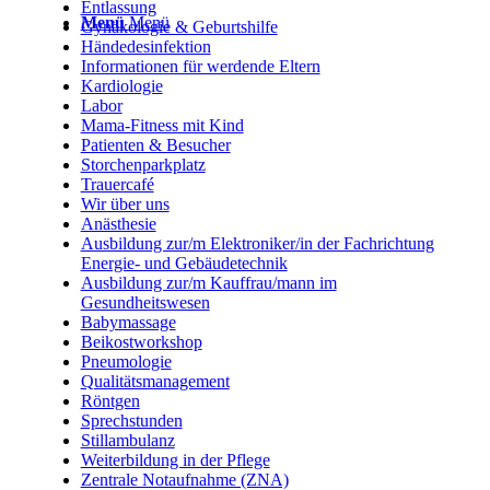
Entlassung
Menü
Menü
Gynäkologie & Geburtshilfe
Händedesinfektion
Informationen für werdende Eltern
Kardiologie
Labor
Mama-Fitness mit Kind
Patienten & Besucher
Storchenparkplatz
Trauercafé
Wir über uns
Anästhesie
Ausbildung zur/m Elektroniker/in der Fachrichtung
Energie- und Gebäudetechnik
Ausbildung zur/m Kauffrau/mann im
Gesundheitswesen
Babymassage
Beikostworkshop
Pneumologie
Qualitätsmanagement
Röntgen
Sprechstunden
Stillambulanz
Weiterbildung in der Pflege
Zentrale Notaufnahme (ZNA)