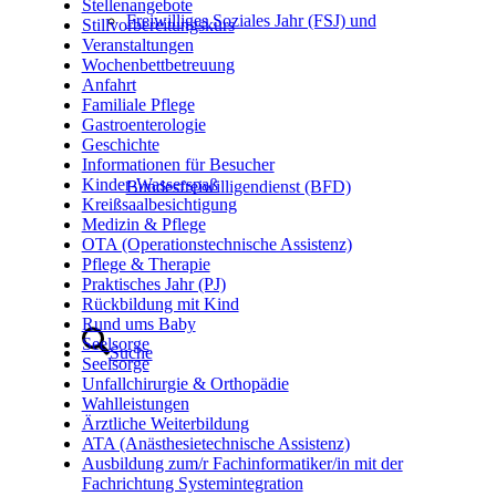
Stellenangebote
Freiwilliges Soziales Jahr (FSJ) und
Stillvorbereitungskurs
Veranstaltungen
Wochenbettbetreuung
Anfahrt
Familiale Pflege
Gastroenterologie
Geschichte
Informationen für Besucher
Kinder-Wasserspaß
Bundesfreiwilligendienst (BFD)
Kreißsaalbesichtigung
Medizin & Pflege
OTA (Operationstechnische Assistenz)
Pflege & Therapie
Praktisches Jahr (PJ)
Rückbildung mit Kind
Rund ums Baby
Seelsorge
Suche
Seelsorge
Unfallchirurgie & Orthopädie
Wahlleistungen
Ärztliche Weiterbildung
ATA (Anästhesietechnische Assistenz)
Ausbildung zum/r Fachinformatiker/in mit der
Fachrichtung Systemintegration