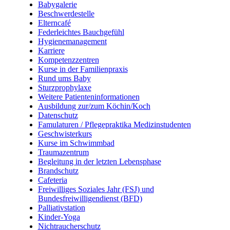
Babygalerie
Beschwerdestelle
Elterncafé
Federleichtes Bauchgefühl
Hygienemanagement
Karriere
Kompetenzzentren
Kurse in der Familienpraxis
Rund ums Baby
Sturzprophylaxe
Weitere Patienteninformationen
Ausbildung zur/zum Köchin/Koch
Datenschutz
Famulaturen / Pflegepraktika Medizinstudenten
Geschwisterkurs
Kurse im Schwimmbad
Traumazentrum
Begleitung in der letzten Lebensphase
Brandschutz
Cafeteria
Freiwilliges Soziales Jahr (FSJ) und
Bundesfreiwilligendienst (BFD)
Palliativstation
Kinder-Yoga
Nichtraucherschutz