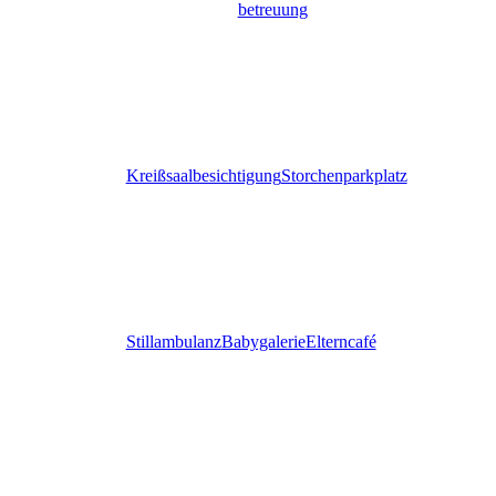
betreuung
Kreißsaalbesichtigung
Storchenparkplatz
Stillambulanz
Babygalerie
Elterncafé