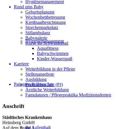
Hygienemanagement
Rund ums Baby
Geburtsplanung
Wochenbettbetreuung
Kreißsaalbesichtigung
Storchenparkplatz
Stillambulanz
Babygalerie
Hygienemanagement
Kurse im Schwimmbad
Aquafitness
Babyschwimmen
Kinder-Wasserspaß
Karriere
Weiterbildung in der Pflege
Stellenangebote
Ausbildung
Patienten & Besucher
Praktisches Jahr (PJ)
Ärztliche Weiterbildung
Famulaturen / Pflegepraktika Medizinstudenten
Anschrift
Städtisches Krankenhaus
Heinsberg GmbH
Ihr Aufenthalt
Auf dem Brand 1