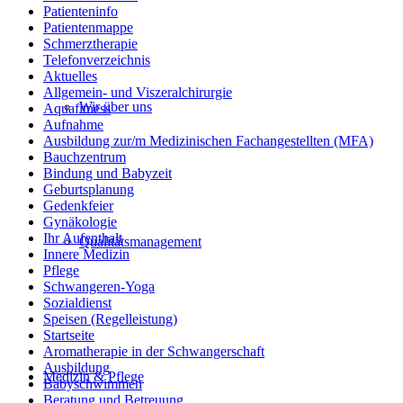
Patienteninfo
Patientenmappe
Schmerztherapie
Telefonverzeichnis
Aktuelles
Allgemein- und Viszeralchirurgie
Wir über uns
Aquafitness
Aufnahme
Ausbildung zur/m Medizinischen Fachangestellten (MFA)
Bauchzentrum
Bindung und Babyzeit
Geburtsplanung
Gedenkfeier
Gynäkologie
Ihr Aufenthalt
Qualitätsmanagement
Innere Medizin
Pflege
Schwangeren-Yoga
Sozialdienst
Speisen (Regelleistung)
Startseite
Aromatherapie in der Schwangerschaft
Ausbildung
Medizin & Pflege
Babyschwimmen
Beratung und Betreuung