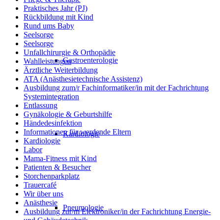
Praktisches Jahr (PJ)
Rückbildung mit Kind
Rund ums Baby
Seelsorge
Seelsorge
Unfallchirurgie & Orthopädie
Gastroenterologie
Wahlleistungen
Ärztliche Weiterbildung
ATA (Anästhesietechnische Assistenz)
Ausbildung zum/r Fachinformatiker/in mit der Fachrichtung
Systemintegration
Entlassung
Gynäkologie & Geburtshilfe
Händedesinfektion
Informationen für werdende Eltern
Kardiologie
Kardiologie
Labor
Mama-Fitness mit Kind
Patienten & Besucher
Storchenparkplatz
Trauercafé
Wir über uns
Anästhesie
Pneumologie
Ausbildung zur/m Elektroniker/in der Fachrichtung Energie-