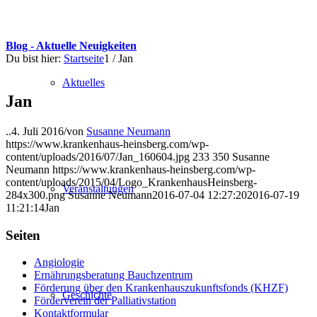
Blog - Aktuelle Neuigkeiten
Du bist hier:
Startseite
1
/
Jan
Aktuelles
Jan
..
4. Juli 2016
/
von
Susanne Neumann
https://www.krankenhaus-heinsberg.com/wp-
content/uploads/2016/07/Jan_160604.jpg
233
350
Susanne
Neumann
https://www.krankenhaus-heinsberg.com/wp-
content/uploads/2015/04/Logo_KrankenhausHeinsberg-
Veranstaltungen
284x300.png
Susanne Neumann
2016-07-04 12:27:20
2016-07-19
11:21:14
Jan
Seiten
Angiologie
Ernährungsberatung Bauchzentrum
Förderung über den Krankenhauszukunftsfonds (KHZF)
Geschichte
Förderverein der Palliativstation
Kontaktformular