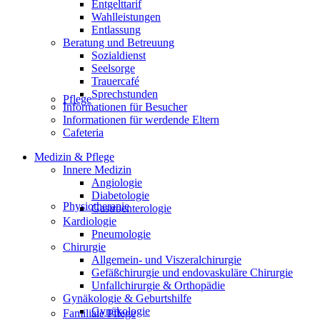
Entgelttarif
Wahlleistungen
Entlassung
Beratung und Betreuung
Sozialdienst
Seelsorge
Trauercafé
Sprechstunden
Pflege
Informationen für Besucher
Informationen für werdende Eltern
Cafeteria
Medizin & Pflege
Innere Medizin
Angiologie
Diabetologie
Physiotherapie
Gastroenterologie
Kardiologie
Pneumologie
Chirurgie
Allgemein- und Viszeralchirurgie
Gefäßchirurgie und endovaskuläre Chirurgie
Unfallchirurgie & Orthopädie
Gynäkologie & Geburtshilfe
Gynäkologie
Familiale Pflege