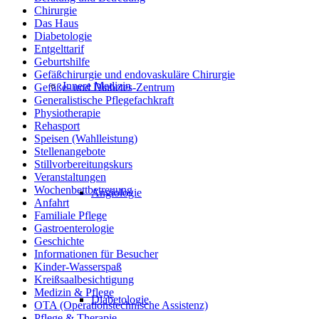
Chirurgie
Das Haus
Diabetologie
Entgelttarif
Geburtshilfe
Gefäßchirurgie und endovaskuläre Chirurgie
Innere Medizin
Gefäße- und Diabetes-Zentrum
Generalistische Pflegefachkraft
Physiotherapie
Rehasport
Speisen (Wahlleistung)
Stellenangebote
Stillvorbereitungskurs
Veranstaltungen
Wochenbettbetreuung
Angiologie
Anfahrt
Familiale Pflege
Gastroenterologie
Geschichte
Informationen für Besucher
Kinder-Wasserspaß
Kreißsaalbesichtigung
Medizin & Pflege
Diabetologie
OTA (Operationstechnische Assistenz)
Pflege & Therapie