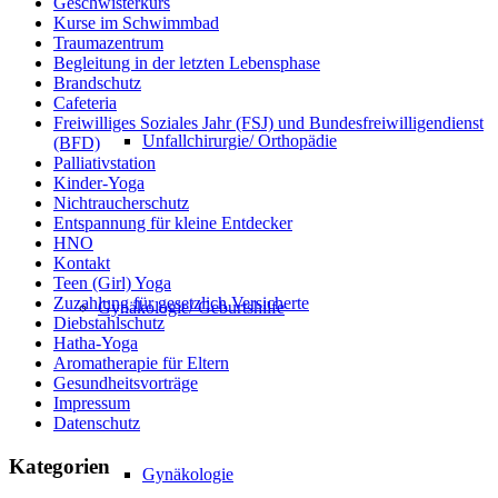
Geschwisterkurs
Kurse im Schwimmbad
Traumazentrum
Begleitung in der letzten Lebensphase
Brandschutz
Cafeteria
Freiwilliges Soziales Jahr (FSJ) und Bundesfreiwilligendienst
Unfallchirurgie/ Orthopädie
(BFD)
Palliativstation
Kinder-Yoga
Nichtraucherschutz
Entspannung für kleine Entdecker
HNO
Kontakt
Teen (Girl) Yoga
Zuzahlung für gesetzlich Versicherte
Gynäkologie/ Geburtshilfe
Diebstahlschutz
Hatha-Yoga
Aromatherapie für Eltern
Gesundheitsvorträge
Impressum
Datenschutz
Kategorien
Gynäkologie