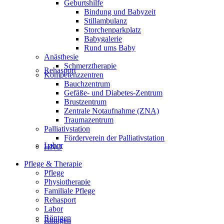
Geburtshilfe
Bindung und Babyzeit
Stillambulanz
Storchenparkplatz
Babygalerie
Rund ums Baby
Anästhesie
Schmerztherapie
Rehasport
Kompetenzzentren
Bauchzentrum
Gefäße- und Diabetes-Zentrum
Brustzentrum
Zentrale Notaufnahme (ZNA)
Traumazentrum
Palliativstation
Förderverein der Palliativstation
Labor
HNO
Pflege & Therapie
Pflege
Physiotherapie
Familiale Pflege
Rehasport
Labor
Röntgen
Röntgen