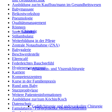
und Gebäudetechnik
Ausbildung zur/m Kauffrau/mann im Gesundheitswesen
Babymassage
Beikostworkshop
Pneumologie
Qualitätsmanagement
Röntgen
Chirurgie
Sprechstunden
Stillambulanz
Weiterbildung in der Pflege
Zentrale Notaufnahme (ZNA)
Babygalerie
Beschwerdestelle
Elterncafé
Federleichtes Bauchgefühl
Hygienemanagement
Allgemein- und Viszeralchirurgie
Karriere
Kompetenzzentren
Kurse in der Familienpraxis
Rund ums Baby
Sturzprophylaxe
Weitere Patienteninformationen
Ausbildung zur/zum Köchin/Koch
Datenschutz
Gefäßchirurgie und endovaskuläre Chirurgie
Famulaturen / Pflegepraktika Medizinstudenten