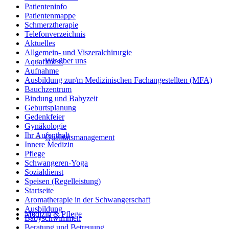
Patienteninfo
Patientenmappe
Schmerztherapie
Telefonverzeichnis
Aktuelles
Allgemein- und Viszeralchirurgie
Wir über uns
Aquafitness
Aufnahme
Ausbildung zur/m Medizinischen Fachangestellten (MFA)
Bauchzentrum
Bindung und Babyzeit
Geburtsplanung
Gedenkfeier
Gynäkologie
Ihr Aufenthalt
Qualitätsmanagement
Innere Medizin
Pflege
Schwangeren-Yoga
Sozialdienst
Speisen (Regelleistung)
Startseite
Aromatherapie in der Schwangerschaft
Ausbildung
Medizin & Pflege
Babyschwimmen
Beratung und Betreuung