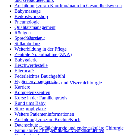
und Gebäudetechnik
Ausbildung zur/m Kauffrau/mann im Gesundheitswesen
Babymassage
Beikostworkshop
Pneumologie
Qualitätsmanagement
Röntgen
Chirurgie
Sprechstunden
Stillambulanz
Weiterbildung in der Pflege
Zentrale Notaufnahme (ZNA)
Babygalerie
Beschwerdestelle
Elterncafé
Federleichtes Bauchgefühl
Hygienemanagement
Allgemein- und Viszeralchirurgie
Karriere
Kompetenzzentren
Kurse in der Familienpraxis
Rund ums Baby
Sturzprophylaxe
Weitere Patienteninformationen
Ausbildung zur/zum Köchin/Koch
Datenschutz
Gefäßchirurgie und endovaskuläre Chirurgie
Famulaturen / Pflegepraktika Medizinstudenten