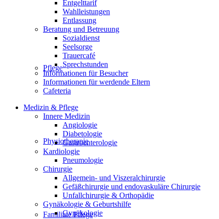
Entgelttarif
Wahlleistungen
Entlassung
Beratung und Betreuung
Sozialdienst
Seelsorge
Trauercafé
Sprechstunden
Pflege
Informationen für Besucher
Informationen für werdende Eltern
Cafeteria
Medizin & Pflege
Innere Medizin
Angiologie
Diabetologie
Physiotherapie
Gastroenterologie
Kardiologie
Pneumologie
Chirurgie
Allgemein- und Viszeralchirurgie
Gefäßchirurgie und endovaskuläre Chirurgie
Unfallchirurgie & Orthopädie
Gynäkologie & Geburtshilfe
Gynäkologie
Familiale Pflege