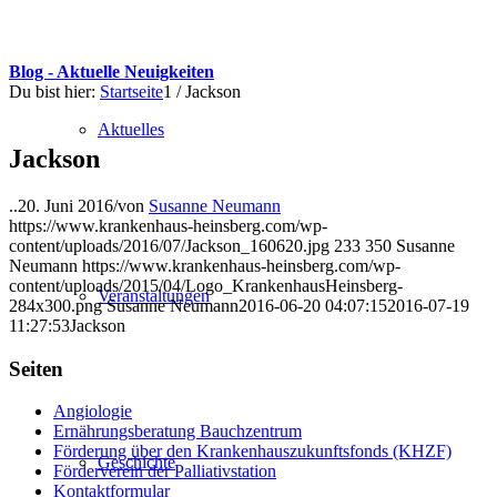
Blog - Aktuelle Neuigkeiten
Du bist hier:
Startseite
1
/
Jackson
Aktuelles
Jackson
..
20. Juni 2016
/
von
Susanne Neumann
https://www.krankenhaus-heinsberg.com/wp-
content/uploads/2016/07/Jackson_160620.jpg
233
350
Susanne
Neumann
https://www.krankenhaus-heinsberg.com/wp-
content/uploads/2015/04/Logo_KrankenhausHeinsberg-
Veranstaltungen
284x300.png
Susanne Neumann
2016-06-20 04:07:15
2016-07-19
11:27:53
Jackson
Seiten
Angiologie
Ernährungsberatung Bauchzentrum
Förderung über den Krankenhauszukunftsfonds (KHZF)
Geschichte
Förderverein der Palliativstation
Kontaktformular