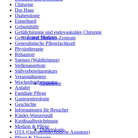
Chirurgie
Das Haus
Diabetologie
Entgelttarif
Geburtshilfe
Gefäßchirurgie und endovaskuläre Chirurgie
Innere Medizin
Gefäße- und Diabetes-Zentrum
Generalistische Pflegefachkraft
Physiotherapie
Rehasport
Speisen (Wahlleistung)
Stellenangebote
Stillvorbereitungskurs
Veranstaltungen
Wochenbettbetreuung
Angiologie
Anfahrt
Familiale Pflege
Gastroenterologie
Geschichte
Informationen für Besucher
Kinder-Wasserspaß
Kreißsaalbesichtigung
Medizin & Pflege
Diabetologie
OTA (Operationstechnische Assistenz)
Pflege & Therapie