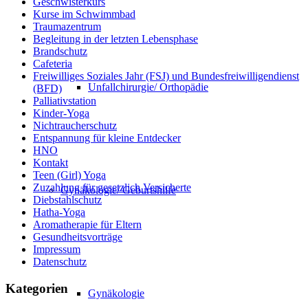
Geschwisterkurs
Kurse im Schwimmbad
Traumazentrum
Begleitung in der letzten Lebensphase
Brandschutz
Cafeteria
Freiwilliges Soziales Jahr (FSJ) und Bundesfreiwilligendienst
Unfallchirurgie/ Orthopädie
(BFD)
Palliativstation
Kinder-Yoga
Nichtraucherschutz
Entspannung für kleine Entdecker
HNO
Kontakt
Teen (Girl) Yoga
Zuzahlung für gesetzlich Versicherte
Gynäkologie/ Geburtshilfe
Diebstahlschutz
Hatha-Yoga
Aromatherapie für Eltern
Gesundheitsvorträge
Impressum
Datenschutz
Kategorien
Gynäkologie