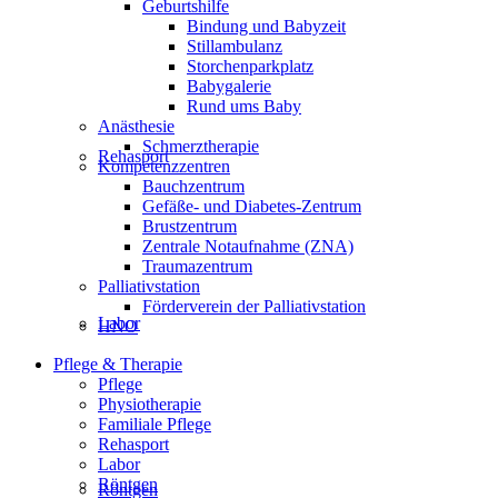
Geburtshilfe
Bindung und Babyzeit
Stillambulanz
Storchenparkplatz
Babygalerie
Rund ums Baby
Anästhesie
Schmerztherapie
Rehasport
Kompetenzzentren
Bauchzentrum
Gefäße- und Diabetes-Zentrum
Brustzentrum
Zentrale Notaufnahme (ZNA)
Traumazentrum
Palliativstation
Förderverein der Palliativstation
Labor
HNO
Pflege & Therapie
Pflege
Physiotherapie
Familiale Pflege
Rehasport
Labor
Röntgen
Röntgen