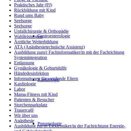
Praktisches Jahr (PJ)
Rückbildung mit Kind
Rund ums Baby
Seelsorge
Seelsorge
Unfallchirurgie & Orthopädie
Gastroenterologie
Wahlleistungen
Ärztliche Weiterbildung
ATA (Anästhesietechnische Assistenz)
Ausbildung zum/r Fachinformatiker/in mit der Fachrichtung
Systemintegration
Entlassung
Gynäkologie & Geburtshilfe
Händedesinfektion
Informationen für werdende Eltern
Kardiologie
Kardiologie
Labor
Mama-Fitness mit Kind
Patienten & Besucher
Storchenparkplatz
Trauercafé
Wir über uns
Anästhesie
Pneumologie
Ausbildung zur/m Elektroniker/in der Fachrichtung Energie-