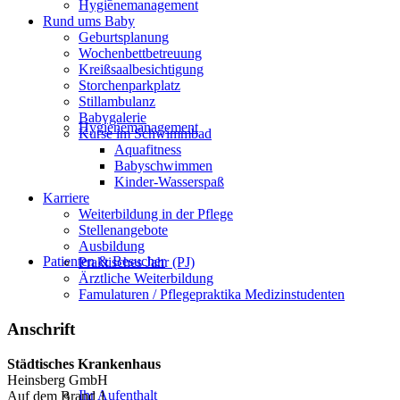
Hygienemanagement
Rund ums Baby
Geburtsplanung
Wochenbettbetreuung
Kreißsaalbesichtigung
Storchenparkplatz
Stillambulanz
Babygalerie
Hygienemanagement
Kurse im Schwimmbad
Aquafitness
Babyschwimmen
Kinder-Wasserspaß
Karriere
Weiterbildung in der Pflege
Stellenangebote
Ausbildung
Patienten & Besucher
Praktisches Jahr (PJ)
Ärztliche Weiterbildung
Famulaturen / Pflegepraktika Medizinstudenten
Anschrift
Städtisches Krankenhaus
Heinsberg GmbH
Ihr Aufenthalt
Auf dem Brand 1