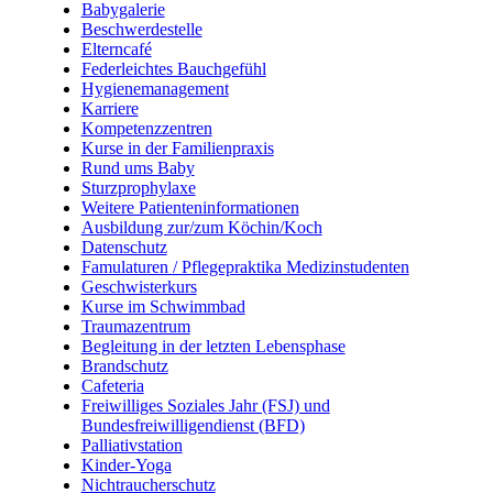
Babygalerie
Beschwerdestelle
Elterncafé
Federleichtes Bauchgefühl
Hygienemanagement
Karriere
Kompetenzzentren
Kurse in der Familienpraxis
Rund ums Baby
Sturzprophylaxe
Weitere Patienteninformationen
Ausbildung zur/zum Köchin/Koch
Datenschutz
Famulaturen / Pflegepraktika Medizinstudenten
Geschwisterkurs
Kurse im Schwimmbad
Traumazentrum
Begleitung in der letzten Lebensphase
Brandschutz
Cafeteria
Freiwilliges Soziales Jahr (FSJ) und
Bundesfreiwilligendienst (BFD)
Palliativstation
Kinder-Yoga
Nichtraucherschutz