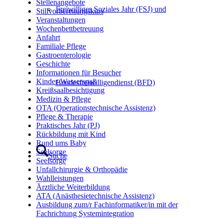
Stellenangebote
Freiwilliges Soziales Jahr (FSJ) und
Stillvorbereitungskurs
Veranstaltungen
Wochenbettbetreuung
Anfahrt
Familiale Pflege
Gastroenterologie
Geschichte
Informationen für Besucher
Kinder-Wasserspaß
Bundesfreiwilligendienst (BFD)
Kreißsaalbesichtigung
Medizin & Pflege
OTA (Operationstechnische Assistenz)
Pflege & Therapie
Praktisches Jahr (PJ)
Rückbildung mit Kind
Rund ums Baby
Seelsorge
Suche
Seelsorge
Unfallchirurgie & Orthopädie
Wahlleistungen
Ärztliche Weiterbildung
ATA (Anästhesietechnische Assistenz)
Ausbildung zum/r Fachinformatiker/in mit der
Fachrichtung Systemintegration