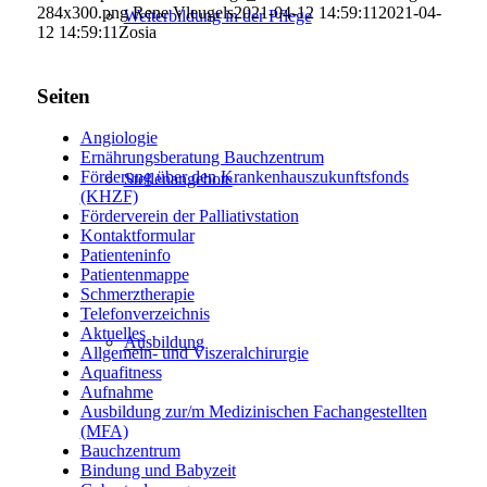
284x300.png
Rene Vleugels
2021-04-12 14:59:11
2021-04-
Weiterbildung in der Pflege
12 14:59:11
Zosia
Seiten
Angiologie
Ernährungsberatung Bauchzentrum
Förderung über den Krankenhauszukunftsfonds
Stellenangebote
(KHZF)
Förderverein der Palliativstation
Kontaktformular
Patienteninfo
Patientenmappe
Schmerztherapie
Telefonverzeichnis
Aktuelles
Ausbildung
Allgemein- und Viszeralchirurgie
Aquafitness
Aufnahme
Ausbildung zur/m Medizinischen Fachangestellten
(MFA)
Bauchzentrum
Bindung und Babyzeit