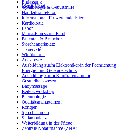
Entlassung
Menü
Menü
Gynäkologie & Geburtshilfe
Händedesinfektion
Informationen für werdende Eltern
Kardiologie
Labor
Mama-Fitness mit Kind
Patienten & Besucher
Storchenparkplatz
Trauercafé
Wir über uns
Anästhesie
Ausbildung zur/m Elektroniker/in der Fachrichtung
Energie- und Gebäudetechnik
Ausbildung zur/m Kauffrau/mann im
Gesundheitswesen
Babymassage
Beikostworkshop
Pneumologie
Qualitätsmanagement
Röntgen
Sprechstunden
Stillambulanz
Weiterbildung in der Pflege
Zentrale Notaufnahme (ZNA)