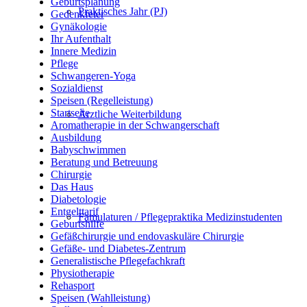
Geburtsplanung
Praktisches Jahr (PJ)
Gedenkfeier
Gynäkologie
Ihr Aufenthalt
Innere Medizin
Pflege
Schwangeren-Yoga
Sozialdienst
Speisen (Regelleistung)
Startseite
Ärztliche Weiterbildung
Aromatherapie in der Schwangerschaft
Ausbildung
Babyschwimmen
Beratung und Betreuung
Chirurgie
Das Haus
Diabetologie
Entgelttarif
Famulaturen / Pflegepraktika Medizinstudenten
Geburtshilfe
Gefäßchirurgie und endovaskuläre Chirurgie
Gefäße- und Diabetes-Zentrum
Generalistische Pflegefachkraft
Physiotherapie
Rehasport
Speisen (Wahlleistung)