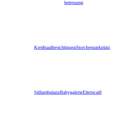
betreuung
Kreißsaalbesichtigung
Storchenparkplatz
Stillambulanz
Babygalerie
Elterncafé