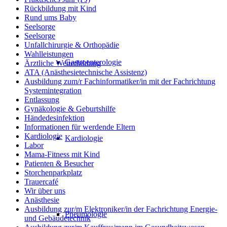
Rückbildung mit Kind
Rund ums Baby
Seelsorge
Seelsorge
Unfallchirurgie & Orthopädie
Wahlleistungen
Gastroenterologie
Ärztliche Weiterbildung
ATA (Anästhesietechnische Assistenz)
Ausbildung zum/r Fachinformatiker/in mit der Fachrichtung
Systemintegration
Entlassung
Gynäkologie & Geburtshilfe
Händedesinfektion
Informationen für werdende Eltern
Kardiologie
Kardiologie
Labor
Mama-Fitness mit Kind
Patienten & Besucher
Storchenparkplatz
Trauercafé
Wir über uns
Anästhesie
Ausbildung zur/m Elektroniker/in der Fachrichtung Energie-
Pneumologie
und Gebäudetechnik