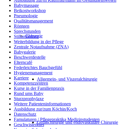
Ausbildung zur/m Kauffrau/mann im Gesundheitswesen
Babymassage
Beikostworkshop
Pneumologie
Qualitätsmanagement
Röntgen
Sprechstunden
Chirurgie
Stillambulanz
Weiterbildung in der Pflege
Zentrale Notaufnahme (ZNA)
Babygalerie
Beschwerdestelle
Elterncafé
Federleichtes Bauchgefühl
Hygienemanagement
Karriere
Allgemein- und Viszeralchirurgie
Kompetenzzentren
Kurse in der Familienpraxis
Rund ums Baby
Sturzprophylaxe
Weitere Patienteninformationen
Ausbildung zur/zum Köchin/Koch
Datenschutz
Famulaturen / Pflegepraktika Medizinstudenten
Gefäßchirurgie und endovaskuläre Chirurgie
Geschwisterkurs