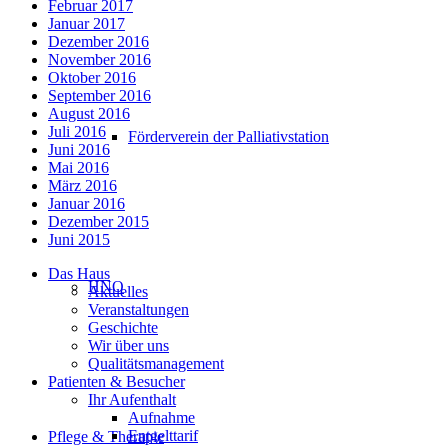
Februar 2017
Januar 2017
Dezember 2016
November 2016
Oktober 2016
September 2016
August 2016
Juli 2016
Förderverein der Palliativstation
Juni 2016
Mai 2016
März 2016
Januar 2016
Dezember 2015
Juni 2015
Das Haus
HNO
Aktuelles
Veranstaltungen
Geschichte
Wir über uns
Qualitätsmanagement
Patienten & Besucher
Ihr Aufenthalt
Aufnahme
Entgelttarif
Pflege & Therapie