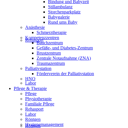
Bindung und Babyzeit
Stillambulanz
Storchenparkplatz
Babygalerie
Rund ums Baby
Anästhesie
Schmerztherapie
Kompetenzzentren
Rehasport
Bauchzentrum
Gefäße- und Diabetes-Zentrum
Brustzentrum
Zentrale Notaufnahme (ZNA)
Traumazentrum
Palliativstation
Förderverein der Palliativstation
HNO
Labor
Pflege & Therapie
Pflege
Physiotherapie
Familiale Pflege
Rehasport
Labor
Röntgen
Hygienemanagement
Röntgen