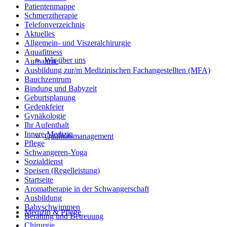
Patientenmappe
Schmerztherapie
Telefonverzeichnis
Aktuelles
Allgemein- und Viszeralchirurgie
Aquafitness
Wir über uns
Aufnahme
Ausbildung zur/m Medizinischen Fachangestellten (MFA)
Bauchzentrum
Bindung und Babyzeit
Geburtsplanung
Gedenkfeier
Gynäkologie
Ihr Aufenthalt
Innere Medizin
Qualitätsmanagement
Pflege
Schwangeren-Yoga
Sozialdienst
Speisen (Regelleistung)
Startseite
Aromatherapie in der Schwangerschaft
Ausbildung
Babyschwimmen
Medizin & Pflege
Beratung und Betreuung
Chirurgie