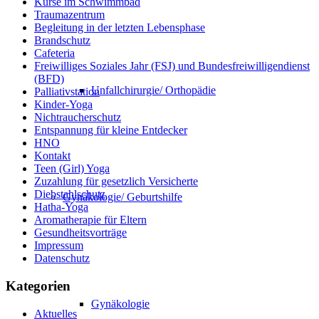
Kurse im Schwimmbad
Traumazentrum
Begleitung in der letzten Lebensphase
Brandschutz
Cafeteria
Freiwilliges Soziales Jahr (FSJ) und Bundesfreiwilligendienst
(BFD)
Unfallchirurgie/ Orthopädie
Palliativstation
Kinder-Yoga
Nichtraucherschutz
Entspannung für kleine Entdecker
HNO
Kontakt
Teen (Girl) Yoga
Zuzahlung für gesetzlich Versicherte
Diebstahlschutz
Gynäkologie/ Geburtshilfe
Hatha-Yoga
Aromatherapie für Eltern
Gesundheitsvorträge
Impressum
Datenschutz
Kategorien
Gynäkologie
Aktuelles