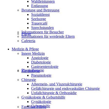
Wahlleistungen
Entlassung
Beratung und Betreuung
Sozialdienst
Seelsorge
Trauercafé
Sprechstunden
Informationen für Besucher
Pflege
Informationen für werdende Eltern
Cafeteria
Medizin & Pflege
Innere Medizin
Angiologie
Diabetologie
Gastroenterologie
Physiotherapie
Kardiologie
Pneumologie
Chirurgie
Allgemein- und Viszeralchirurgie
Gefäßchirurgie und endovaskuläre Chirurgie
Unfallchirurgie & Orthopädie
Gynäkologie & Geburtshilfe
Gynäkologie
Geburtshilfe
Familiale Pflege