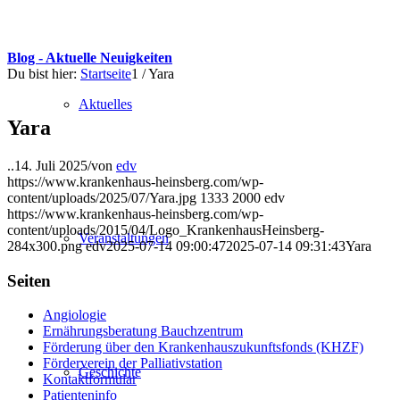
Blog - Aktuelle Neuigkeiten
Du bist hier:
Startseite
1
/
Yara
Aktuelles
Yara
..
14. Juli 2025
/
von
edv
https://www.krankenhaus-heinsberg.com/wp-
content/uploads/2025/07/Yara.jpg
1333
2000
edv
https://www.krankenhaus-heinsberg.com/wp-
content/uploads/2015/04/Logo_KrankenhausHeinsberg-
Veranstaltungen
284x300.png
edv
2025-07-14 09:00:47
2025-07-14 09:31:43
Yara
Seiten
Angiologie
Ernährungsberatung Bauchzentrum
Förderung über den Krankenhauszukunftsfonds (KHZF)
Förderverein der Palliativstation
Geschichte
Kontaktformular
Patienteninfo