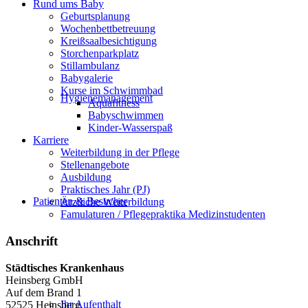
Rund ums Baby
Geburtsplanung
Wochenbettbetreuung
Kreißsaalbesichtigung
Storchenparkplatz
Stillambulanz
Babygalerie
Kurse im Schwimmbad
Hygienemanagement
Aquafitness
Babyschwimmen
Kinder-Wasserspaß
Karriere
Weiterbildung in der Pflege
Stellenangebote
Ausbildung
Praktisches Jahr (PJ)
Patienten & Besucher
Ärztliche Weiterbildung
Famulaturen / Pflegepraktika Medizinstudenten
Anschrift
Städtisches Krankenhaus
Heinsberg GmbH
Auf dem Brand 1
Ihr Aufenthalt
52525 Heinsberg