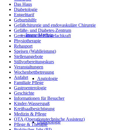
Das Haus
Diabetologie
Entgelttarif
Geburtshilfe
Gefäßchirurgie und endovaskuläre Chirurgie
Gefäße- und Diabetes-Zentrum
Innere Medizin
Generalistische Pflegefachkraft
Physiotherapie
Rehasport
Speisen (Wahlleistung)
Stellenangebote
Stillvorbereitungskurs
Veranstaltungen
Wochenbettbetreuung
Anfahrt
Angiologie
Familiale Pflege
Gastroenterologie
Geschichte
Informationen für Besucher
Kinder-Wasserspaß
Kreißsaalbesichtigung
Medizin & Pflege
OTA (Operationstechnische Assistenz)
Diabetologie
Pflege & Therapie
Praktisches Jahr (PJ)