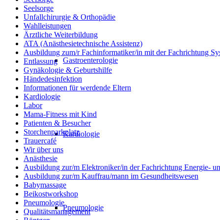
Seelsorge
Unfallchirurgie & Orthopädie
Wahlleistungen
Ärztliche Weiterbildung
ATA (Anästhesietechnische Assistenz)
Ausbildung zum/r Fachinformatiker/in mit der Fachrichtung Sy
Gastroenterologie
Entlassung
Gynäkologie & Geburtshilfe
Händedesinfektion
Informationen für werdende Eltern
Kardiologie
Labor
Mama-Fitness mit Kind
Patienten & Besucher
Storchenparkplatz
Kardiologie
Trauercafé
Wir über uns
Anästhesie
Ausbildung zur/m Elektroniker/in der Fachrichtung Energie- 
Ausbildung zur/m Kauffrau/mann im Gesundheitswesen
Babymassage
Beikostworkshop
Pneumologie
Pneumologie
Qualitätsmanagement