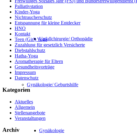
Freiwilliges Soziales Jahr (FSJ) und Bundesfreiwilligendienst
Palliativstation
Kinder-Yoga
Nichtraucherschutz
Entspannung für kleine Entdecker
HNO
Kontakt
Unfallchirurgie/ Orthopädie
Teen (Girl) Yoga
Zuzahlung für gesetzlich Versicherte
Diebstahlschutz
Hatha-Yoga
Aromatherapie für Eltern
Gesundheitsvorträge
Impressum
Datenschutz
Gynäkologie/ Geburtshilfe
Kategorien
Aktuelles
Allgemein
Stellenangebote
Veranstaltungen
Archiv
Gynäkologie