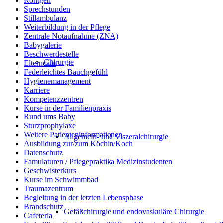
Röntgen
Sprechstunden
Stillambulanz
Weiterbildung in der Pflege
Zentrale Notaufnahme (ZNA)
Babygalerie
Beschwerdestelle
Chirurgie
Elterncafé
Federleichtes Bauchgefühl
Hygienemanagement
Karriere
Kompetenzzentren
Kurse in der Familienpraxis
Rund ums Baby
Sturzprophylaxe
Weitere Patienteninformationen
Allgemein- und Viszeralchirurgie
Ausbildung zur/zum Köchin/Koch
Datenschutz
Famulaturen / Pflegepraktika Medizinstudenten
Geschwisterkurs
Kurse im Schwimmbad
Traumazentrum
Begleitung in der letzten Lebensphase
Brandschutz
Gefäßchirurgie und endovaskuläre Chirurgie
Cafeteria