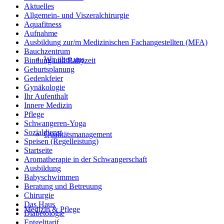
Aktuelles
Allgemein- und Viszeralchirurgie
Aquafitness
Aufnahme
Ausbildung zur/m Medizinischen Fachangestellten (MFA)
Bauchzentrum
Wir über uns
Bindung und Babyzeit
Geburtsplanung
Gedenkfeier
Gynäkologie
Ihr Aufenthalt
Innere Medizin
Pflege
Schwangeren-Yoga
Sozialdienst
Qualitätsmanagement
Speisen (Regelleistung)
Startseite
Aromatherapie in der Schwangerschaft
Ausbildung
Babyschwimmen
Beratung und Betreuung
Chirurgie
Das Haus
Medizin & Pflege
Diabetologie
Entgelttarif