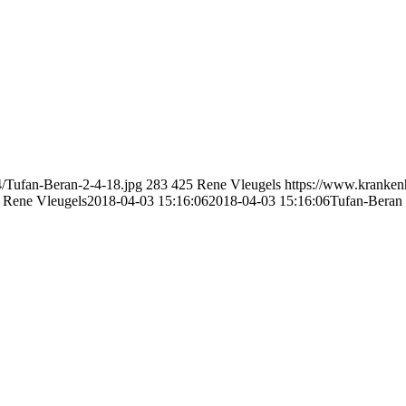
/Tufan-Beran-2-4-18.jpg
283
425
Rene Vleugels
https://www.kranken
Rene Vleugels
2018-04-03 15:16:06
2018-04-03 15:16:06
Tufan-Beran