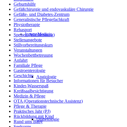
Geburtshilfe
Gefäßchirurgie und endovaskuläre Chirurgie
Gefäße- und Diabetes-Zentrum
Generalistische Pflegefachkraft
Physiotherapie
Rehasport
Innere Medizin
Speisen (Wahlleistung)
Stellenangebote
Stillvorbereitungskurs
Veranstaltungen
Wochenbettbetreuung
Anfahrt
Familiale Pflege
Gastroenterologie
Geschichte
Angiologie
Informationen für Besucher
Kinder-Wasserspaß
Kreißsaalbesichtigung
Medizin & Pflege
OTA (Operationstechnische Assistenz)
Pflege & Therapie
Praktisches Jahr (PJ)
Rückbildung mit Kind
Diabetologie
Rund ums Baby
Seelsorge