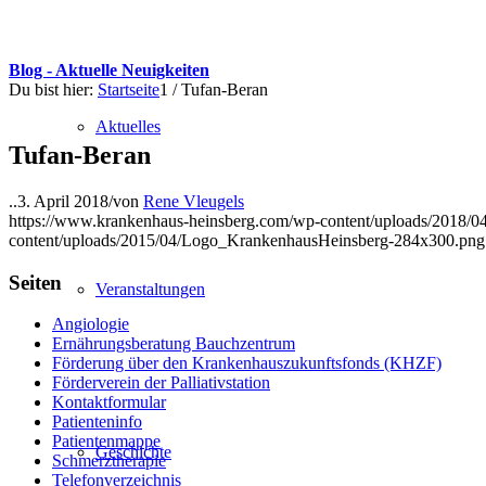
Blog - Aktuelle Neuigkeiten
Du bist hier:
Startseite
1
/
Tufan-Beran
Aktuelles
Tufan-Beran
..
3. April 2018
/
von
Rene Vleugels
https://www.krankenhaus-heinsberg.com/wp-content/uploads/2018/04
content/uploads/2015/04/Logo_KrankenhausHeinsberg-284x300.png
Seiten
Veranstaltungen
Angiologie
Ernährungsberatung Bauchzentrum
Förderung über den Krankenhauszukunftsfonds (KHZF)
Förderverein der Palliativstation
Kontaktformular
Patienteninfo
Patientenmappe
Geschichte
Schmerztherapie
Telefonverzeichnis