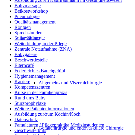
Ausbildung zur/m Kauffrau/mann im Gesundheitswesen
Babymassage
Beikostworkshop
Pneumologie
Qualitätsmanagement
Röntgen
Sprechstunden
Chirurgie
Stillambulanz
Weiterbildung in der Pflege
Zentrale Notaufnahme (ZNA)
Babygalerie
Beschwerdestelle
Elterncafé
Federleichtes Bauchgefühl
Hygienemanagement
Karriere
Allgemein- und Viszeralchirurgie
Kompetenzzentren
Kurse in der Familienpraxis
Rund ums Baby
Sturzprophylaxe
Weitere Patienteninformationen
Ausbildung zur/zum Köchin/Koch
Datenschutz
Famulaturen / Pflegepraktika Medizinstudenten
Gefäßchirurgie und endovaskuläre Chirurgie
Geschwisterkurs