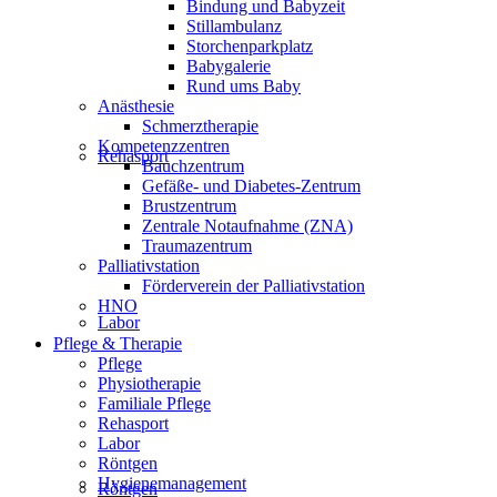
Bindung und Babyzeit
Stillambulanz
Storchenparkplatz
Babygalerie
Rund ums Baby
Anästhesie
Schmerztherapie
Kompetenzzentren
Rehasport
Bauchzentrum
Gefäße- und Diabetes-Zentrum
Brustzentrum
Zentrale Notaufnahme (ZNA)
Traumazentrum
Palliativstation
Förderverein der Palliativstation
HNO
Labor
Pflege & Therapie
Pflege
Physiotherapie
Familiale Pflege
Rehasport
Labor
Röntgen
Hygienemanagement
Röntgen