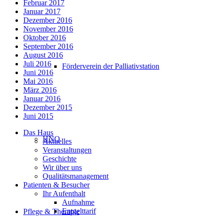
Februar 2017
Januar 2017
Dezember 2016
November 2016
Oktober 2016
September 2016
August 2016
Juli 2016
Förderverein der Palliativstation
Juni 2016
Mai 2016
März 2016
Januar 2016
Dezember 2015
Juni 2015
Das Haus
HNO
Aktuelles
Veranstaltungen
Geschichte
Wir über uns
Qualitätsmanagement
Patienten & Besucher
Ihr Aufenthalt
Aufnahme
Entgelttarif
Pflege & Therapie