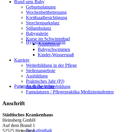
Rund ums Baby
Geburtsplanung
Wochenbettbetreuung
Kreißsaalbesichtigung
Storchenparkplatz
Stillambulanz
Babygalerie
Kurse im Schwimmbad
Hygienemanagement
Aquafitness
Babyschwimmen
Kinder-Wasserspaß
Karriere
Weiterbildung in der Pflege
Stellenangebote
Ausbildung
Praktisches Jahr (PJ)
Patienten & Besucher
Ärztliche Weiterbildung
Famulaturen / Pflegepraktika Medizinstudenten
Anschrift
Städtisches Krankenhaus
Heinsberg GmbH
Auf dem Brand 1
Ihr Aufenthalt
52525 Heinsberg