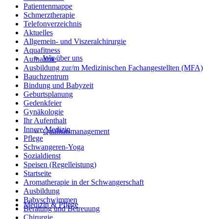
Patientenmappe
Schmerztherapie
Telefonverzeichnis
Aktuelles
Allgemein- und Viszeralchirurgie
Aquafitness
Wir über uns
Aufnahme
Ausbildung zur/m Medizinischen Fachangestellten (MFA)
Bauchzentrum
Bindung und Babyzeit
Geburtsplanung
Gedenkfeier
Gynäkologie
Ihr Aufenthalt
Innere Medizin
Qualitätsmanagement
Pflege
Schwangeren-Yoga
Sozialdienst
Speisen (Regelleistung)
Startseite
Aromatherapie in der Schwangerschaft
Ausbildung
Babyschwimmen
Medizin & Pflege
Beratung und Betreuung
Chirurgie