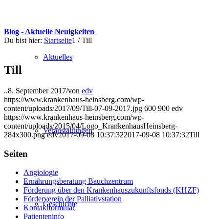
Blog - Aktuelle Neuigkeiten
Du bist hier:
Startseite
1
/
Till
Aktuelles
Till
..
8. September 2017
/
von
edv
https://www.krankenhaus-heinsberg.com/wp-
content/uploads/2017/09/Till-07-09-2017.jpg
600
900
edv
https://www.krankenhaus-heinsberg.com/wp-
content/uploads/2015/04/Logo_KrankenhausHeinsberg-
Veranstaltungen
284x300.png
edv
2017-09-08 10:37:32
2017-09-08 10:37:32
Till
Seiten
Angiologie
Ernährungsberatung Bauchzentrum
Förderung über den Krankenhauszukunftsfonds (KHZF)
Förderverein der Palliativstation
Geschichte
Kontaktformular
Patienteninfo