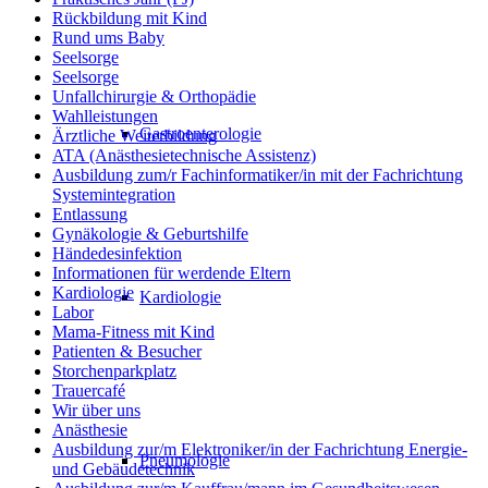
Rückbildung mit Kind
Rund ums Baby
Seelsorge
Seelsorge
Unfallchirurgie & Orthopädie
Wahlleistungen
Gastroenterologie
Ärztliche Weiterbildung
ATA (Anästhesietechnische Assistenz)
Ausbildung zum/r Fachinformatiker/in mit der Fachrichtung
Systemintegration
Entlassung
Gynäkologie & Geburtshilfe
Händedesinfektion
Informationen für werdende Eltern
Kardiologie
Kardiologie
Labor
Mama-Fitness mit Kind
Patienten & Besucher
Storchenparkplatz
Trauercafé
Wir über uns
Anästhesie
Ausbildung zur/m Elektroniker/in der Fachrichtung Energie-
Pneumologie
und Gebäudetechnik