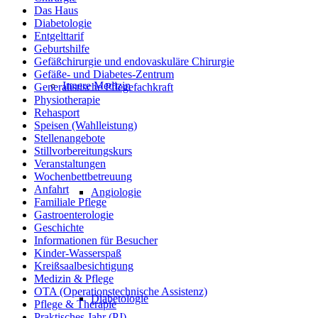
Das Haus
Diabetologie
Entgelttarif
Geburtshilfe
Gefäßchirurgie und endovaskuläre Chirurgie
Gefäße- und Diabetes-Zentrum
Innere Medizin
Generalistische Pflegefachkraft
Physiotherapie
Rehasport
Speisen (Wahlleistung)
Stellenangebote
Stillvorbereitungskurs
Veranstaltungen
Wochenbettbetreuung
Anfahrt
Angiologie
Familiale Pflege
Gastroenterologie
Geschichte
Informationen für Besucher
Kinder-Wasserspaß
Kreißsaalbesichtigung
Medizin & Pflege
OTA (Operationstechnische Assistenz)
Diabetologie
Pflege & Therapie
Praktisches Jahr (PJ)