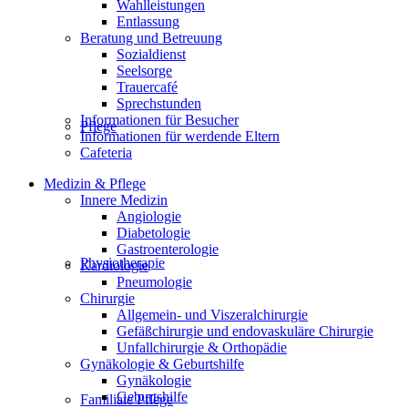
Wahlleistungen
Entlassung
Beratung und Betreuung
Sozialdienst
Seelsorge
Trauercafé
Sprechstunden
Informationen für Besucher
Pflege
Informationen für werdende Eltern
Cafeteria
Medizin & Pflege
Innere Medizin
Angiologie
Diabetologie
Gastroenterologie
Physiotherapie
Kardiologie
Pneumologie
Chirurgie
Allgemein- und Viszeralchirurgie
Gefäßchirurgie und endovaskuläre Chirurgie
Unfallchirurgie & Orthopädie
Gynäkologie & Geburtshilfe
Gynäkologie
Geburtshilfe
Familiale Pflege