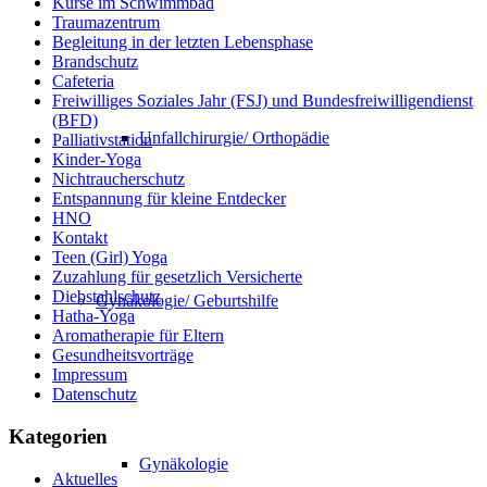
Kurse im Schwimmbad
Traumazentrum
Begleitung in der letzten Lebensphase
Brandschutz
Cafeteria
Freiwilliges Soziales Jahr (FSJ) und Bundesfreiwilligendienst
(BFD)
Unfallchirurgie/ Orthopädie
Palliativstation
Kinder-Yoga
Nichtraucherschutz
Entspannung für kleine Entdecker
HNO
Kontakt
Teen (Girl) Yoga
Zuzahlung für gesetzlich Versicherte
Diebstahlschutz
Gynäkologie/ Geburtshilfe
Hatha-Yoga
Aromatherapie für Eltern
Gesundheitsvorträge
Impressum
Datenschutz
Kategorien
Gynäkologie
Aktuelles