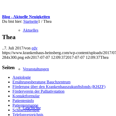
Blog - Aktuelle Neuigkeiten
Du bist hier:
Startseite
1
/
Thea
Aktuelles
Thea
..
7. Juli 2017
/
von
edv
https://www.krankenhaus-heinsberg.com/wp-content/uploads/2017/0
284x300.png
edv
2017-07-07 12:09:37
2017-07-07 12:09:37
Thea
Seiten
Veranstaltungen
Angiologie
Ernährungsberatung Bauchzentrum
Förderung über den Krankenhauszukunftsfonds (KHZF)
Förderverein der Palliativstation
Kontaktformular
Patienteninfo
Patientenmappe
Geschichte
Schmerztherapie
Telefonverzeichnis