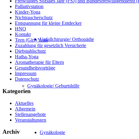
Freiwilliges Soziales Jahr (FSJ) und Bundesfreiwilligendienst
Palliativstation
Kinder-Yoga
Nichtraucherschutz
Entspannung für kleine Entdecker
HNO
Kontakt
Unfallchirurgie/ Orthopädie
Teen (Girl) Yoga
Zuzahlung für gesetzlich Versicherte
Diebstahlschutz
Hatha-Yoga
Aromatherapie für Eltern
Gesundheitsvorträge
Impressum
Datenschutz
Gynäkologie/ Geburtshilfe
Kategorien
Aktuelles
Allgemein
Stellenangebote
Veranstaltungen
Archiv
Gynäkologie