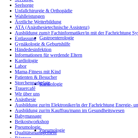
Seelsorge
Unfallchirurgie & Orthopädie
Wahlleistungen
Ärztliche Weiterbildung
ATA (Anästhesietechnische Assistenz)
Ausbildung zum/r Fachinformatiker/in mit der Fachrichtung Sy
Gastroenterologie
Entlassung
Gynäkologie & Geburtshilfe
Händedesinfektion
Informationen für werdende Eltern
Kardiologie
Labor
Mama-Fitness mit Kind
Patienten & Besucher
Storchenparkplatz
Kardiologie
Trauercafé
Wir über uns
Anästhesie
Ausbildung zur/m Elektroniker/in der Fachrichtung Energie- 
Ausbildung zur/m Kauffrau/mann im Gesundheitswesen
Babymassage
Beikostworkshop
Pneumologie
Pneumologie
Qualitätsmanagement