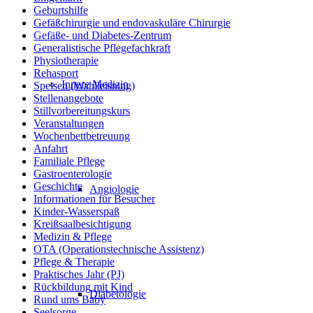
Geburtshilfe
Gefäßchirurgie und endovaskuläre Chirurgie
Gefäße- und Diabetes-Zentrum
Generalistische Pflegefachkraft
Physiotherapie
Rehasport
Innere Medizin
Speisen (Wahlleistung)
Stellenangebote
Stillvorbereitungskurs
Veranstaltungen
Wochenbettbetreuung
Anfahrt
Familiale Pflege
Gastroenterologie
Geschichte
Angiologie
Informationen für Besucher
Kinder-Wasserspaß
Kreißsaalbesichtigung
Medizin & Pflege
OTA (Operationstechnische Assistenz)
Pflege & Therapie
Praktisches Jahr (PJ)
Rückbildung mit Kind
Diabetologie
Rund ums Baby
Seelsorge