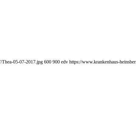
7/Thea-05-07-2017.jpg
600
900
edv
https://www.krankenhaus-heinsbe