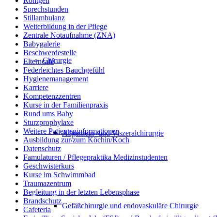
Röntgen
Sprechstunden
Stillambulanz
Weiterbildung in der Pflege
Zentrale Notaufnahme (ZNA)
Babygalerie
Beschwerdestelle
Chirurgie
Elterncafé
Federleichtes Bauchgefühl
Hygienemanagement
Karriere
Kompetenzzentren
Kurse in der Familienpraxis
Rund ums Baby
Sturzprophylaxe
Weitere Patienteninformationen
Allgemein- und Viszeralchirurgie
Ausbildung zur/zum Köchin/Koch
Datenschutz
Famulaturen / Pflegepraktika Medizinstudenten
Geschwisterkurs
Kurse im Schwimmbad
Traumazentrum
Begleitung in der letzten Lebensphase
Brandschutz
Gefäßchirurgie und endovaskuläre Chirurgie
Cafeteria