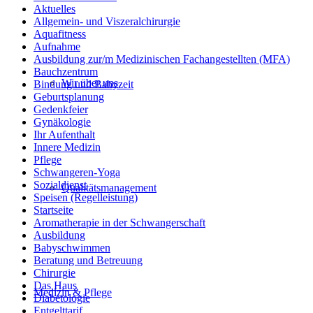
Aktuelles
Allgemein- und Viszeralchirurgie
Aquafitness
Aufnahme
Ausbildung zur/m Medizinischen Fachangestellten (MFA)
Bauchzentrum
Wir über uns
Bindung und Babyzeit
Geburtsplanung
Gedenkfeier
Gynäkologie
Ihr Aufenthalt
Innere Medizin
Pflege
Schwangeren-Yoga
Sozialdienst
Qualitätsmanagement
Speisen (Regelleistung)
Startseite
Aromatherapie in der Schwangerschaft
Ausbildung
Babyschwimmen
Beratung und Betreuung
Chirurgie
Das Haus
Medizin & Pflege
Diabetologie
Entgelttarif