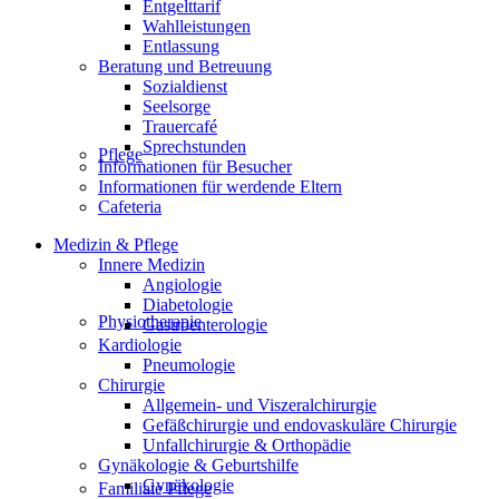
Entgelttarif
Wahlleistungen
Entlassung
Beratung und Betreuung
Sozialdienst
Seelsorge
Trauercafé
Sprechstunden
Pflege
Informationen für Besucher
Informationen für werdende Eltern
Cafeteria
Medizin & Pflege
Innere Medizin
Angiologie
Diabetologie
Physiotherapie
Gastroenterologie
Kardiologie
Pneumologie
Chirurgie
Allgemein- und Viszeralchirurgie
Gefäßchirurgie und endovaskuläre Chirurgie
Unfallchirurgie & Orthopädie
Gynäkologie & Geburtshilfe
Gynäkologie
Familiale Pflege