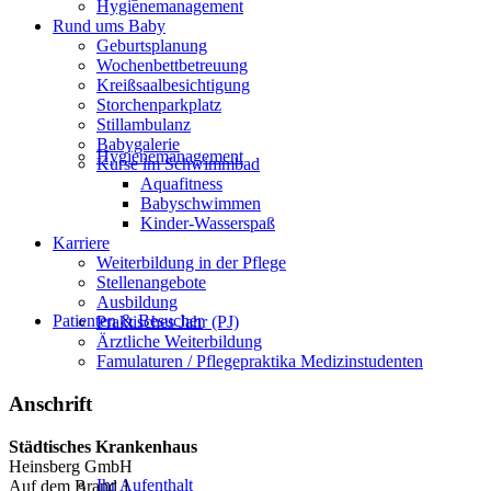
Hygienemanagement
Rund ums Baby
Geburtsplanung
Wochenbettbetreuung
Kreißsaalbesichtigung
Storchenparkplatz
Stillambulanz
Babygalerie
Hygienemanagement
Kurse im Schwimmbad
Aquafitness
Babyschwimmen
Kinder-Wasserspaß
Karriere
Weiterbildung in der Pflege
Stellenangebote
Ausbildung
Patienten & Besucher
Praktisches Jahr (PJ)
Ärztliche Weiterbildung
Famulaturen / Pflegepraktika Medizinstudenten
Anschrift
Städtisches Krankenhaus
Heinsberg GmbH
Ihr Aufenthalt
Auf dem Brand 1