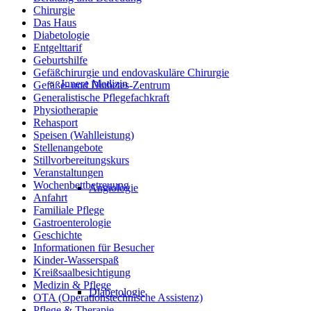
Chirurgie
Das Haus
Diabetologie
Entgelttarif
Geburtshilfe
Gefäßchirurgie und endovaskuläre Chirurgie
Innere Medizin
Gefäße- und Diabetes-Zentrum
Generalistische Pflegefachkraft
Physiotherapie
Rehasport
Speisen (Wahlleistung)
Stellenangebote
Stillvorbereitungskurs
Veranstaltungen
Wochenbettbetreuung
Angiologie
Anfahrt
Familiale Pflege
Gastroenterologie
Geschichte
Informationen für Besucher
Kinder-Wasserspaß
Kreißsaalbesichtigung
Medizin & Pflege
Diabetologie
OTA (Operationstechnische Assistenz)
Pflege & Therapie