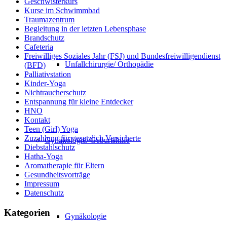
Geschwisterkurs
Kurse im Schwimmbad
Traumazentrum
Begleitung in der letzten Lebensphase
Brandschutz
Cafeteria
Freiwilliges Soziales Jahr (FSJ) und Bundesfreiwilligendienst
Unfallchirurgie/ Orthopädie
(BFD)
Palliativstation
Kinder-Yoga
Nichtraucherschutz
Entspannung für kleine Entdecker
HNO
Kontakt
Teen (Girl) Yoga
Zuzahlung für gesetzlich Versicherte
Gynäkologie/ Geburtshilfe
Diebstahlschutz
Hatha-Yoga
Aromatherapie für Eltern
Gesundheitsvorträge
Impressum
Datenschutz
Kategorien
Gynäkologie