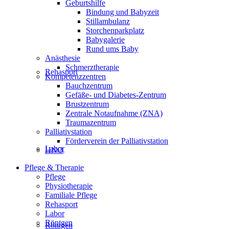
Geburtshilfe
Bindung und Babyzeit
Stillambulanz
Storchenparkplatz
Babygalerie
Rund ums Baby
Anästhesie
Schmerztherapie
Rehasport
Kompetenzzentren
Bauchzentrum
Gefäße- und Diabetes-Zentrum
Brustzentrum
Zentrale Notaufnahme (ZNA)
Traumazentrum
Palliativstation
Förderverein der Palliativstation
Labor
HNO
Pflege & Therapie
Pflege
Physiotherapie
Familiale Pflege
Rehasport
Labor
Röntgen
Röntgen