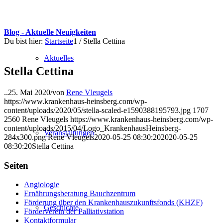
Blog - Aktuelle Neuigkeiten
Du bist hier:
Startseite
1
/
Stella Cettina
Aktuelles
Stella Cettina
..
25. Mai 2020
/
von
Rene Vleugels
https://www.krankenhaus-heinsberg.com/wp-
content/uploads/2020/05/stella-scaled-e1590388195793.jpg
1707
2560
Rene Vleugels
https://www.krankenhaus-heinsberg.com/wp-
content/uploads/2015/04/Logo_KrankenhausHeinsberg-
Veranstaltungen
284x300.png
Rene Vleugels
2020-05-25 08:30:20
2020-05-25
08:30:20
Stella Cettina
Seiten
Angiologie
Ernährungsberatung Bauchzentrum
Förderung über den Krankenhauszukunftsfonds (KHZF)
Geschichte
Förderverein der Palliativstation
Kontaktformular