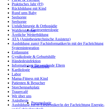
Praktisches Jahr (PJ)
Rückbildung mit Kind
Rund ums Baby
Seelsorge
Seelsorge
Unfallchirurgie & Orthopädie
Gastroenterologie
Wahlleistungen
Ärztliche Weiterbildung
ATA (Anästhesietechnische Assistenz)
Ausbildung zum/r Fachinformatiker/in mit der Fachrichtung
Systemintegration
Entlassung
Gynäkologie & Geburtshilfe
Händedesinfektion
Informationen für werdende Eltern
Kardiologie
Kardiologie
Labor
Mama-Fitness mit Kind
Patienten & Besucher
Storchenparkplatz
Trauercafé
Wir über uns
Anästhesie
Pneumologie
Ausbildung zur/m Elektroniker/in der Fachrichtung Energie-