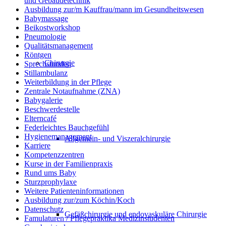
und Gebäudetechnik
Ausbildung zur/m Kauffrau/mann im Gesundheitswesen
Babymassage
Beikostworkshop
Pneumologie
Qualitätsmanagement
Röntgen
Chirurgie
Sprechstunden
Stillambulanz
Weiterbildung in der Pflege
Zentrale Notaufnahme (ZNA)
Babygalerie
Beschwerdestelle
Elterncafé
Federleichtes Bauchgefühl
Hygienemanagement
Allgemein- und Viszeralchirurgie
Karriere
Kompetenzzentren
Kurse in der Familienpraxis
Rund ums Baby
Sturzprophylaxe
Weitere Patienteninformationen
Ausbildung zur/zum Köchin/Koch
Datenschutz
Gefäßchirurgie und endovaskuläre Chirurgie
Famulaturen / Pflegepraktika Medizinstudenten