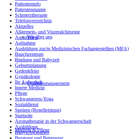
Patienteninfo
Patientenmappe
Schmerztherapie
Telefonverzeichnis
Aktuelles
Allgemein- und Viszeralchirurgie
Wir über uns
Aquafitness
Aufnahme
Ausbildung zur/m Medizinischen Fachangestellten (MFA)
Bauchzentrum
Bindung und Babyzeit
Geburtsplanung
Gedenkfeier
Gynäkologie
Ihr Aufenthalt
Qualitätsmanagement
Innere Medizin
Pflege
Schwangeren-Yoga
Sozialdienst
Speisen (Regelleistung)
Startseite
Aromatherapie in der Schwangerschaft
Ausbildung
Medizin & Pflege
Babyschwimmen
Beratung und Betreuung