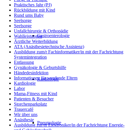
Praktisches Jahr (PJ)
Rückbildung mit Kind
Rund ums Baby
Seelsorge
Seelsorge
Unfallchirurgie & Orthopädie
Gastroenterologie
Wahlleistungen
Ärztliche Weiterbildung
ATA (Anästhesietechnische Assistenz)
Ausbildung zum/r Fachinformatiker/in mit der Fachrichtung
Systemintegration
Entlassung
Gynäkologie & Geburtshilfe
Händedesinfektion
Informationen für werdende Eltern
Kardiologie
Kardiologie
Labor
Mama-Fitness mit Kind
Patienten & Besucher
Storchenparkplatz
Trauercafé
Wir über uns
Anästhesie
Pneumologie
Ausbildung zur/m Elektroniker/in der Fachrichtung Energie-