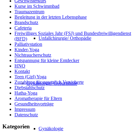
Geschwisterkurs
Kurse im Schwimmbad
Traumazentrum
Begleitung in der letzten Lebensphase
Brandschutz
Cafeteria
Freiwilliges Soziales Jahr (FSJ) und Bundesfreiwilligendienst
Unfallchirurgie/ Orthopädie
(BFD)
Palliativstation
Kinder-Yoga
Nichtraucherschutz
Entspannung für kleine Entdecker
HNO
Kontakt
Teen (Girl) Yoga
Zuzahlung für gesetzlich Versicherte
Gynäkologie/ Geburtshilfe
Diebstahlschutz
Hatha-Yoga
Aromatherapie für Eltern
Gesundheitsvorträge
Impressum
Datenschutz
Kategorien
Gynäkologie