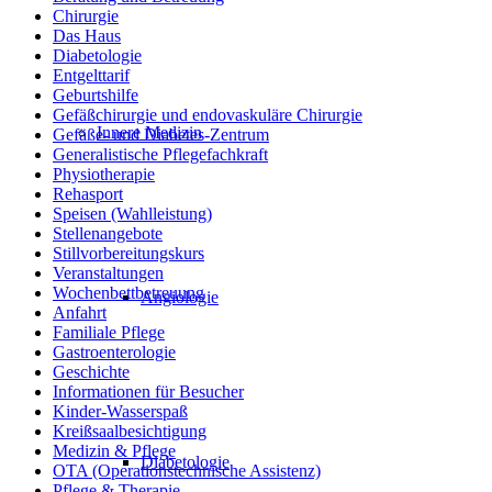
Chirurgie
Das Haus
Diabetologie
Entgelttarif
Geburtshilfe
Gefäßchirurgie und endovaskuläre Chirurgie
Innere Medizin
Gefäße- und Diabetes-Zentrum
Generalistische Pflegefachkraft
Physiotherapie
Rehasport
Speisen (Wahlleistung)
Stellenangebote
Stillvorbereitungskurs
Veranstaltungen
Wochenbettbetreuung
Angiologie
Anfahrt
Familiale Pflege
Gastroenterologie
Geschichte
Informationen für Besucher
Kinder-Wasserspaß
Kreißsaalbesichtigung
Medizin & Pflege
Diabetologie
OTA (Operationstechnische Assistenz)
Pflege & Therapie