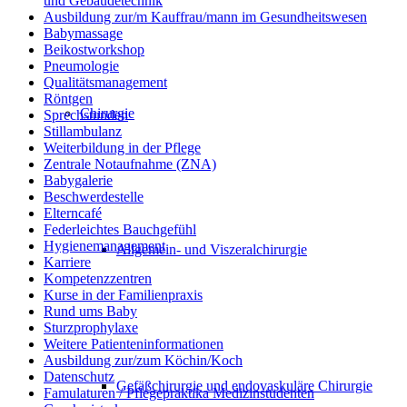
und Gebäudetechnik
Ausbildung zur/m Kauffrau/mann im Gesundheitswesen
Babymassage
Beikostworkshop
Pneumologie
Qualitätsmanagement
Röntgen
Chirurgie
Sprechstunden
Stillambulanz
Weiterbildung in der Pflege
Zentrale Notaufnahme (ZNA)
Babygalerie
Beschwerdestelle
Elterncafé
Federleichtes Bauchgefühl
Hygienemanagement
Allgemein- und Viszeralchirurgie
Karriere
Kompetenzzentren
Kurse in der Familienpraxis
Rund ums Baby
Sturzprophylaxe
Weitere Patienteninformationen
Ausbildung zur/zum Köchin/Koch
Datenschutz
Gefäßchirurgie und endovaskuläre Chirurgie
Famulaturen / Pflegepraktika Medizinstudenten