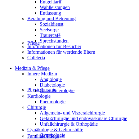
Entgelttarif
Wahlleistungen
Entlassung
Beratung und Betreuung
Sozialdienst
Seelsorge
Trauercafé
Sprechstunden
Pflege
Informationen für Besucher
Informationen für werdende Eltern
Cafeteria
Medizin & Pflege
Innere Medizin
Angiologie
Diabetologie
Physiotherapie
Gastroenterologie
Kardiologie
Pneumologie
Chirurgie
Allgemein- und Viszeralchirurgie
Gefäßchirurgie und endovaskuläre Chirurgie
Unfallchirurgie & Orthopädie
Gynäkologie & Geburtshilfe
Gynäkologie
Familiale Pflege