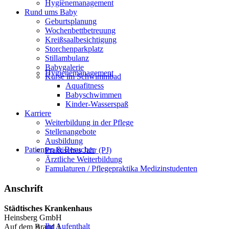
Hygienemanagement
Rund ums Baby
Geburtsplanung
Wochenbettbetreuung
Kreißsaalbesichtigung
Storchenparkplatz
Stillambulanz
Babygalerie
Hygienemanagement
Kurse im Schwimmbad
Aquafitness
Babyschwimmen
Kinder-Wasserspaß
Karriere
Weiterbildung in der Pflege
Stellenangebote
Ausbildung
Patienten & Besucher
Praktisches Jahr (PJ)
Ärztliche Weiterbildung
Famulaturen / Pflegepraktika Medizinstudenten
Anschrift
Städtisches Krankenhaus
Heinsberg GmbH
Ihr Aufenthalt
Auf dem Brand 1