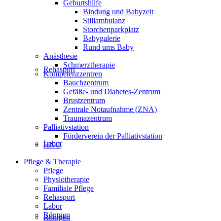
Geburtshilfe
Bindung und Babyzeit
Stillambulanz
Storchenparkplatz
Babygalerie
Rund ums Baby
Anästhesie
Schmerztherapie
Rehasport
Kompetenzzentren
Bauchzentrum
Gefäße- und Diabetes-Zentrum
Brustzentrum
Zentrale Notaufnahme (ZNA)
Traumazentrum
Palliativstation
Förderverein der Palliativstation
Labor
HNO
Pflege & Therapie
Pflege
Physiotherapie
Familiale Pflege
Rehasport
Labor
Röntgen
Röntgen