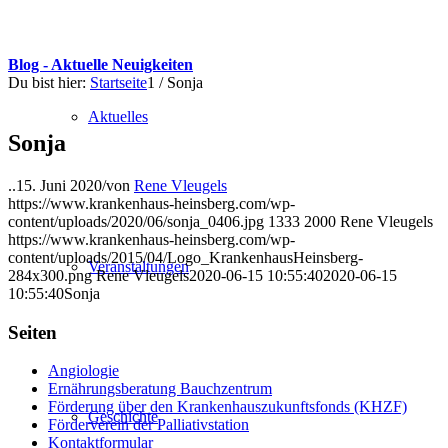
Blog - Aktuelle Neuigkeiten
Du bist hier:
Startseite
1
/
Sonja
Aktuelles
Sonja
..
15. Juni 2020
/
von
Rene Vleugels
https://www.krankenhaus-heinsberg.com/wp-
content/uploads/2020/06/sonja_0406.jpg
1333
2000
Rene Vleugels
https://www.krankenhaus-heinsberg.com/wp-
content/uploads/2015/04/Logo_KrankenhausHeinsberg-
Veranstaltungen
284x300.png
Rene Vleugels
2020-06-15 10:55:40
2020-06-15
10:55:40
Sonja
Seiten
Angiologie
Ernährungsberatung Bauchzentrum
Förderung über den Krankenhauszukunftsfonds (KHZF)
Geschichte
Förderverein der Palliativstation
Kontaktformular