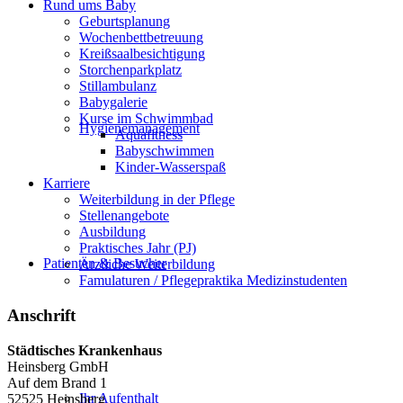
Rund ums Baby
Geburtsplanung
Wochenbettbetreuung
Kreißsaalbesichtigung
Storchenparkplatz
Stillambulanz
Babygalerie
Kurse im Schwimmbad
Hygienemanagement
Aquafitness
Babyschwimmen
Kinder-Wasserspaß
Karriere
Weiterbildung in der Pflege
Stellenangebote
Ausbildung
Praktisches Jahr (PJ)
Patienten & Besucher
Ärztliche Weiterbildung
Famulaturen / Pflegepraktika Medizinstudenten
Anschrift
Städtisches Krankenhaus
Heinsberg GmbH
Auf dem Brand 1
Ihr Aufenthalt
52525 Heinsberg