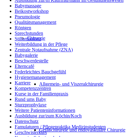
Ausbildung zur/m Kauffrau/mann im Gesundheitswesen
Babymassage
Beikostworkshop
Pneumologie
Qualitätsmanagement
Röntgen
Sprechstunden
Chirurgie
Stillambulanz
Weiterbildung in der Pflege
Zentrale Notaufnahme (ZNA)
Babygalerie
Beschwerdestelle
Elterncafé
Federleichtes Bauchgefühl
Hygienemanagement
Karriere
Allgemein- und Viszeralchirurgie
Kompetenzzentren
Kurse in der Familienpraxis
Rund ums Baby
Sturzprophylaxe
Weitere Patienteninformationen
Ausbildung zur/zum Köchin/Koch
Datenschutz
Famulaturen / Pflegepraktika Medizinstudenten
Gefäßchirurgie und endovaskuläre Chirurgie
Geschwisterkurs