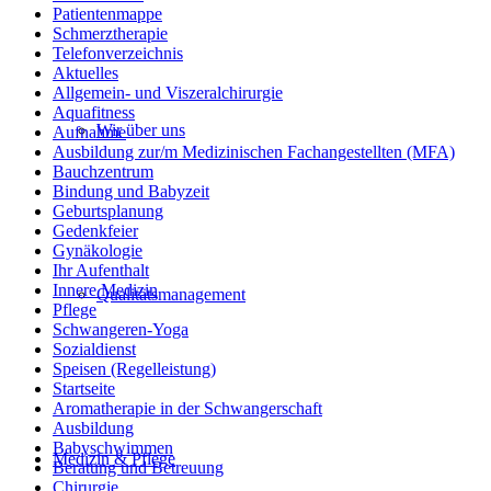
Patientenmappe
Schmerztherapie
Telefonverzeichnis
Aktuelles
Allgemein- und Viszeralchirurgie
Aquafitness
Wir über uns
Aufnahme
Ausbildung zur/m Medizinischen Fachangestellten (MFA)
Bauchzentrum
Bindung und Babyzeit
Geburtsplanung
Gedenkfeier
Gynäkologie
Ihr Aufenthalt
Innere Medizin
Qualitätsmanagement
Pflege
Schwangeren-Yoga
Sozialdienst
Speisen (Regelleistung)
Startseite
Aromatherapie in der Schwangerschaft
Ausbildung
Babyschwimmen
Medizin & Pflege
Beratung und Betreuung
Chirurgie