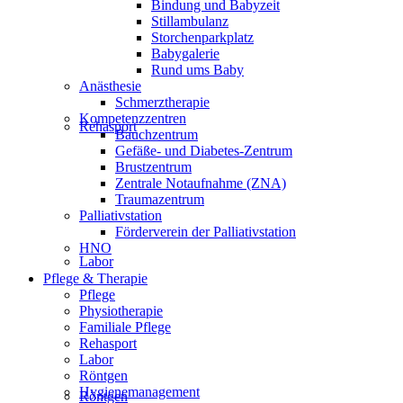
Bindung und Babyzeit
Stillambulanz
Storchenparkplatz
Babygalerie
Rund ums Baby
Anästhesie
Schmerztherapie
Kompetenzzentren
Rehasport
Bauchzentrum
Gefäße- und Diabetes-Zentrum
Brustzentrum
Zentrale Notaufnahme (ZNA)
Traumazentrum
Palliativstation
Förderverein der Palliativstation
HNO
Labor
Pflege & Therapie
Pflege
Physiotherapie
Familiale Pflege
Rehasport
Labor
Röntgen
Hygienemanagement
Röntgen