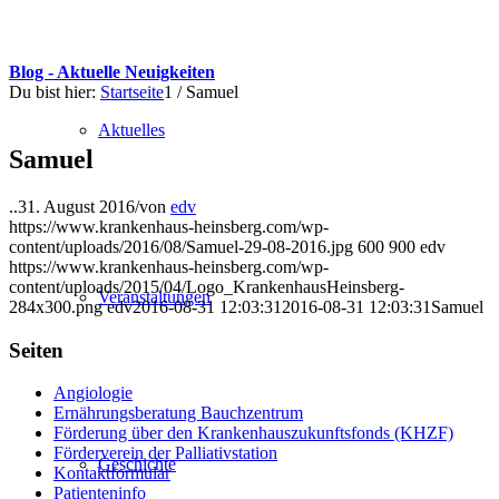
Blog - Aktuelle Neuigkeiten
Du bist hier:
Startseite
1
/
Samuel
Aktuelles
Samuel
..
31. August 2016
/
von
edv
https://www.krankenhaus-heinsberg.com/wp-
content/uploads/2016/08/Samuel-29-08-2016.jpg
600
900
edv
https://www.krankenhaus-heinsberg.com/wp-
content/uploads/2015/04/Logo_KrankenhausHeinsberg-
Veranstaltungen
284x300.png
edv
2016-08-31 12:03:31
2016-08-31 12:03:31
Samuel
Seiten
Angiologie
Ernährungsberatung Bauchzentrum
Förderung über den Krankenhauszukunftsfonds (KHZF)
Förderverein der Palliativstation
Geschichte
Kontaktformular
Patienteninfo