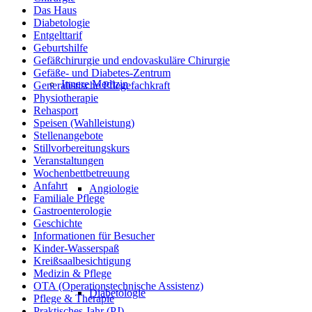
Das Haus
Diabetologie
Entgelttarif
Geburtshilfe
Gefäßchirurgie und endovaskuläre Chirurgie
Gefäße- und Diabetes-Zentrum
Innere Medizin
Generalistische Pflegefachkraft
Physiotherapie
Rehasport
Speisen (Wahlleistung)
Stellenangebote
Stillvorbereitungskurs
Veranstaltungen
Wochenbettbetreuung
Anfahrt
Angiologie
Familiale Pflege
Gastroenterologie
Geschichte
Informationen für Besucher
Kinder-Wasserspaß
Kreißsaalbesichtigung
Medizin & Pflege
OTA (Operationstechnische Assistenz)
Diabetologie
Pflege & Therapie
Praktisches Jahr (PJ)