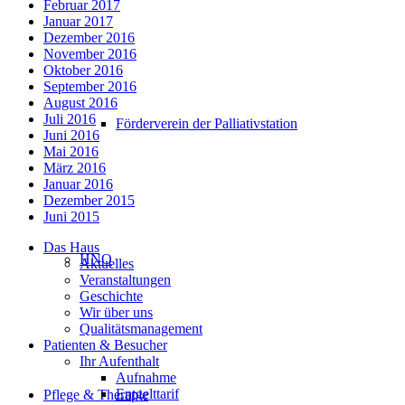
Februar 2017
Januar 2017
Dezember 2016
November 2016
Oktober 2016
September 2016
August 2016
Juli 2016
Förderverein der Palliativstation
Juni 2016
Mai 2016
März 2016
Januar 2016
Dezember 2015
Juni 2015
Das Haus
HNO
Aktuelles
Veranstaltungen
Geschichte
Wir über uns
Qualitätsmanagement
Patienten & Besucher
Ihr Aufenthalt
Aufnahme
Entgelttarif
Pflege & Therapie