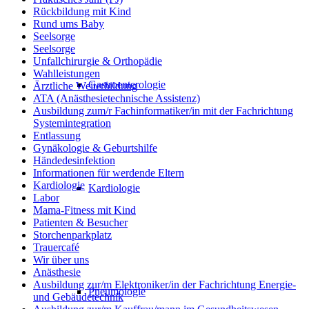
Rückbildung mit Kind
Rund ums Baby
Seelsorge
Seelsorge
Unfallchirurgie & Orthopädie
Wahlleistungen
Gastroenterologie
Ärztliche Weiterbildung
ATA (Anästhesietechnische Assistenz)
Ausbildung zum/r Fachinformatiker/in mit der Fachrichtung
Systemintegration
Entlassung
Gynäkologie & Geburtshilfe
Händedesinfektion
Informationen für werdende Eltern
Kardiologie
Kardiologie
Labor
Mama-Fitness mit Kind
Patienten & Besucher
Storchenparkplatz
Trauercafé
Wir über uns
Anästhesie
Ausbildung zur/m Elektroniker/in der Fachrichtung Energie-
Pneumologie
und Gebäudetechnik