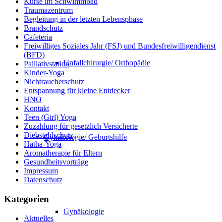
Kurse im Schwimmbad
Traumazentrum
Begleitung in der letzten Lebensphase
Brandschutz
Cafeteria
Freiwilliges Soziales Jahr (FSJ) und Bundesfreiwilligendienst
(BFD)
Unfallchirurgie/ Orthopädie
Palliativstation
Kinder-Yoga
Nichtraucherschutz
Entspannung für kleine Entdecker
HNO
Kontakt
Teen (Girl) Yoga
Zuzahlung für gesetzlich Versicherte
Diebstahlschutz
Gynäkologie/ Geburtshilfe
Hatha-Yoga
Aromatherapie für Eltern
Gesundheitsvorträge
Impressum
Datenschutz
Kategorien
Gynäkologie
Aktuelles