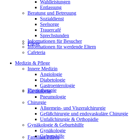
Wahlleistungen
Entlassung
Beratung und Betreuung
Sozialdienst
Seelsorge
Trauercafé
Sprechstunden
Informationen für Besucher
Pflege
Informationen für werdende Eltern
Cafeteria
Medizin & Pflege
Innere Medizin
Angiologie
Diabetologie
Gastroenterologie
Physiotherapie
Kardiologie
Pneumologie
Chirurgie
Allgemein- und Viszeralchirurgie
Gefäßchirurgie und endovaskuläre Chirurgie
Unfallchirurgie & Orthopädie
Gynäkologie & Geburtshilfe
Gynäkologie
Geburtshilfe
Familiale Pflege