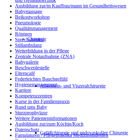
und Gebäudetechnik
Ausbildung zur/m Kauffrau/mann im Gesundheitswesen
Babymassage
Beikostworkshop
Pneumologie
Qualitätsmanagement
Röntgen
Chirurgie
Sprechstunden
Stillambulanz
Weiterbildung in der Pflege
Zentrale Notaufnahme (ZNA)
Babygalerie
Beschwerdestelle
Elterncafé
Federleichtes Bauchgefühl
Hygienemanagement
Allgemein- und Viszeralchirurgie
Karriere
Kompetenzzentren
Kurse in der Familienpraxis
Rund ums Baby
Sturzprophylaxe
Weitere Patienteninformationen
Ausbildung zur/zum Köchin/Koch
Datenschutz
Gefäßchirurgie und endovaskuläre Chirurgie
Famulaturen / Pflegepraktika Medizinstudenten