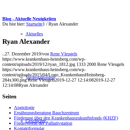
Blog - Aktuelle Neuigkeiten
Du bist hier:
Startseite
1
/
Ryan Alexander
Aktuelles
Ryan Alexander
..
27. Dezember 2019
/
von
Rene Vleugels
https://www.krankenhaus-heinsberg.com/wp-
content/uploads/2019/12/ryan_1812.jpg
1333
2000
Rene Vleugels
https://www.krankenhaus-heinsberg.com/wp-
content/uploads/2015/04/Logo_KrankenhausHeinsberg-
Veranstaltungen
284x300.png
Rene Vleugels
2019-12-27 12:14:08
2019-12-27
12:14:08
Ryan Alexander
Seiten
Angiologie
Ernährungsberatung Bauchzentrum
Förderung über den Krankenhauszukunftsfonds (KHZF)
Geschichte
Förderverein der Palliativstation
Kontaktformular