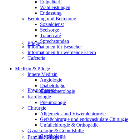
Entgelttarif
Wahlleistungen
Entlassung
Beratung und Betreuung
Sozialdienst
Seelsorge
Trauercafé
Sprechstunden
Pflege
Informationen für Besucher
Informationen für werdende Eltern
Cafeteria
Medizin & Pflege
Innere Medizin
Angiologie
Diabetologie
Physiotherapie
Gastroenterologie
Kardiologie
Pneumologie
Chirurgie
Allgemein- und Viszeralchirurgie
Gefäßchirurgie und endovaskuläre Chirurgie
Unfallchirurgie & Orthopädie
Gynäkologie & Geburtshilfe
Gynäkologie
Familiale Pflege