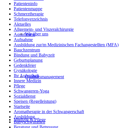
Patienteninfo
Patientenmappe
Schmerztherapie
Telefonverzeichnis
Aktuelles
Allgemein- und Viszeralchirurgie
Wir über uns
Aquafitness
Aufnahme
Ausbildung zur/m Medizinischen Fachangestellten (MFA)
Bauchzentrum
Bindung und Babyzeit
Geburtsplanung
Gedenkfeier
Gynäkologie
Ihr Aufenthalt
Qualitätsmanagement
Innere Medizin
Pflege
Schwangeren-Yoga
Sozialdienst
Speisen (Regelleistung)
Startseite
Aromatherapie in der Schwangerschaft
Ausbildung
Medizin & Pflege
Babyschwimmen
Beratung und Betreuung