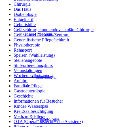
Chirurgie
Das Haus
Diabetologie
Entgelttarif
Geburtshilfe
Gefäßchirurgie und endovaskuläre Chirurgie
Innere Medizin
Gefäße- und Diabetes-Zentrum
Generalistische Pflegefachkraft
Physiotherapie
Rehasport
Speisen (Wahlleistung)
Stellenangebote
Stillvorbereitungskurs
Veranstaltungen
Wochenbettbetreuung
Angiologie
Anfahrt
Familiale Pflege
Gastroenterologie
Geschichte
Informationen für Besucher
Kinder-Wasserspaß
Kreißsaalbesichtigung
Medizin & Pflege
Diabetologie
OTA (Operationstechnische Assistenz)
Pflege & Therapie