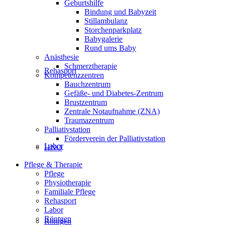
Geburtshilfe
Bindung und Babyzeit
Stillambulanz
Storchenparkplatz
Babygalerie
Rund ums Baby
Anästhesie
Schmerztherapie
Rehasport
Kompetenzzentren
Bauchzentrum
Gefäße- und Diabetes-Zentrum
Brustzentrum
Zentrale Notaufnahme (ZNA)
Traumazentrum
Palliativstation
Förderverein der Palliativstation
Labor
HNO
Pflege & Therapie
Pflege
Physiotherapie
Familiale Pflege
Rehasport
Labor
Röntgen
Röntgen