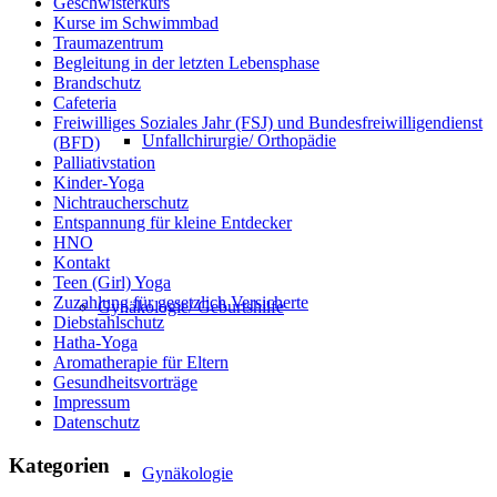
Geschwisterkurs
Kurse im Schwimmbad
Traumazentrum
Begleitung in der letzten Lebensphase
Brandschutz
Cafeteria
Freiwilliges Soziales Jahr (FSJ) und Bundesfreiwilligendienst
Unfallchirurgie/ Orthopädie
(BFD)
Palliativstation
Kinder-Yoga
Nichtraucherschutz
Entspannung für kleine Entdecker
HNO
Kontakt
Teen (Girl) Yoga
Zuzahlung für gesetzlich Versicherte
Gynäkologie/ Geburtshilfe
Diebstahlschutz
Hatha-Yoga
Aromatherapie für Eltern
Gesundheitsvorträge
Impressum
Datenschutz
Kategorien
Gynäkologie