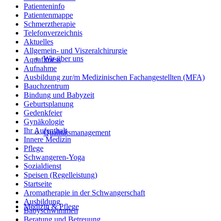
Patienteninfo
Patientenmappe
Schmerztherapie
Telefonverzeichnis
Aktuelles
Allgemein- und Viszeralchirurgie
Wir über uns
Aquafitness
Aufnahme
Ausbildung zur/m Medizinischen Fachangestellten (MFA)
Bauchzentrum
Bindung und Babyzeit
Geburtsplanung
Gedenkfeier
Gynäkologie
Ihr Aufenthalt
Qualitätsmanagement
Innere Medizin
Pflege
Schwangeren-Yoga
Sozialdienst
Speisen (Regelleistung)
Startseite
Aromatherapie in der Schwangerschaft
Ausbildung
Medizin & Pflege
Babyschwimmen
Beratung und Betreuung