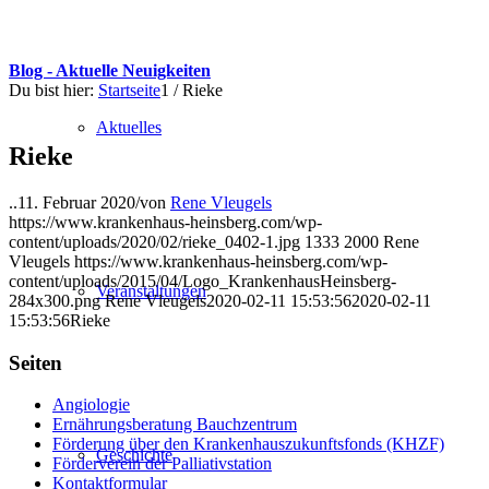
Blog - Aktuelle Neuigkeiten
Du bist hier:
Startseite
1
/
Rieke
Aktuelles
Rieke
..
11. Februar 2020
/
von
Rene Vleugels
https://www.krankenhaus-heinsberg.com/wp-
content/uploads/2020/02/rieke_0402-1.jpg
1333
2000
Rene
Vleugels
https://www.krankenhaus-heinsberg.com/wp-
content/uploads/2015/04/Logo_KrankenhausHeinsberg-
Veranstaltungen
284x300.png
Rene Vleugels
2020-02-11 15:53:56
2020-02-11
15:53:56
Rieke
Seiten
Angiologie
Ernährungsberatung Bauchzentrum
Förderung über den Krankenhauszukunftsfonds (KHZF)
Geschichte
Förderverein der Palliativstation
Kontaktformular