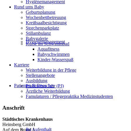
Hygienemanagement
Rund ums Baby
Geburtsplanung
Wochenbettbetreuung
Kreißsaalbesichtigung
Storchenparkplatz
Stillambulanz
Babygalerie
Hygienemanagement
Kurse im Schwimmbad
Aquafitness
Babyschwimmen
Kinder-Wasserspaß
Karriere
Weiterbildung in der Pflege
Stellenangebote
Ausbildung
Patienten & Besucher
Praktisches Jahr (PJ)
Ärztliche Weiterbildung
Famulaturen / Pflegepraktika Medizinstudenten
Anschrift
Städtisches Krankenhaus
Heinsberg GmbH
Ihr Aufenthalt
Auf dem Brand 1