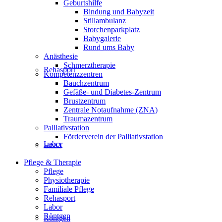
Geburtshilfe
Bindung und Babyzeit
Stillambulanz
Storchenparkplatz
Babygalerie
Rund ums Baby
Anästhesie
Schmerztherapie
Rehasport
Kompetenzzentren
Bauchzentrum
Gefäße- und Diabetes-Zentrum
Brustzentrum
Zentrale Notaufnahme (ZNA)
Traumazentrum
Palliativstation
Förderverein der Palliativstation
Labor
HNO
Pflege & Therapie
Pflege
Physiotherapie
Familiale Pflege
Rehasport
Labor
Röntgen
Röntgen