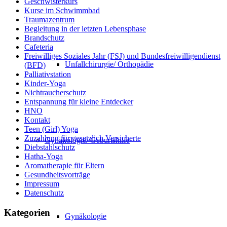
Geschwisterkurs
Kurse im Schwimmbad
Traumazentrum
Begleitung in der letzten Lebensphase
Brandschutz
Cafeteria
Freiwilliges Soziales Jahr (FSJ) und Bundesfreiwilligendienst
Unfallchirurgie/ Orthopädie
(BFD)
Palliativstation
Kinder-Yoga
Nichtraucherschutz
Entspannung für kleine Entdecker
HNO
Kontakt
Teen (Girl) Yoga
Zuzahlung für gesetzlich Versicherte
Gynäkologie/ Geburtshilfe
Diebstahlschutz
Hatha-Yoga
Aromatherapie für Eltern
Gesundheitsvorträge
Impressum
Datenschutz
Kategorien
Gynäkologie