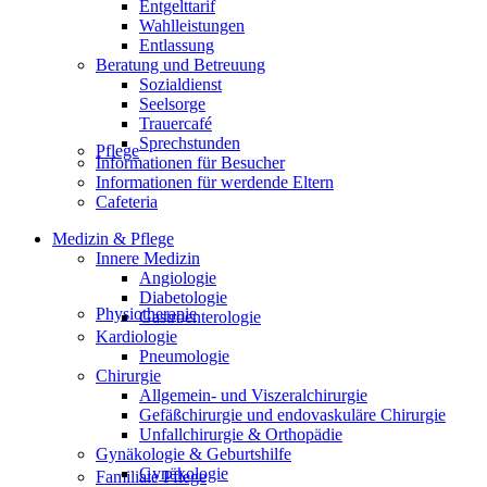
Entgelttarif
Wahlleistungen
Entlassung
Beratung und Betreuung
Sozialdienst
Seelsorge
Trauercafé
Sprechstunden
Pflege
Informationen für Besucher
Informationen für werdende Eltern
Cafeteria
Medizin & Pflege
Innere Medizin
Angiologie
Diabetologie
Physiotherapie
Gastroenterologie
Kardiologie
Pneumologie
Chirurgie
Allgemein- und Viszeralchirurgie
Gefäßchirurgie und endovaskuläre Chirurgie
Unfallchirurgie & Orthopädie
Gynäkologie & Geburtshilfe
Gynäkologie
Familiale Pflege