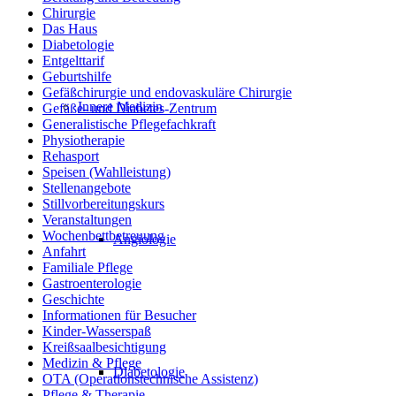
Chirurgie
Das Haus
Diabetologie
Entgelttarif
Geburtshilfe
Gefäßchirurgie und endovaskuläre Chirurgie
Innere Medizin
Gefäße- und Diabetes-Zentrum
Generalistische Pflegefachkraft
Physiotherapie
Rehasport
Speisen (Wahlleistung)
Stellenangebote
Stillvorbereitungskurs
Veranstaltungen
Wochenbettbetreuung
Angiologie
Anfahrt
Familiale Pflege
Gastroenterologie
Geschichte
Informationen für Besucher
Kinder-Wasserspaß
Kreißsaalbesichtigung
Medizin & Pflege
Diabetologie
OTA (Operationstechnische Assistenz)
Pflege & Therapie