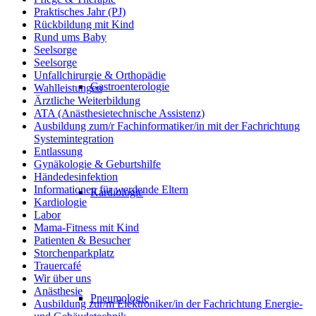
Praktisches Jahr (PJ)
Rückbildung mit Kind
Rund ums Baby
Seelsorge
Seelsorge
Unfallchirurgie & Orthopädie
Gastroenterologie
Wahlleistungen
Ärztliche Weiterbildung
ATA (Anästhesietechnische Assistenz)
Ausbildung zum/r Fachinformatiker/in mit der Fachrichtung
Systemintegration
Entlassung
Gynäkologie & Geburtshilfe
Händedesinfektion
Informationen für werdende Eltern
Kardiologie
Kardiologie
Labor
Mama-Fitness mit Kind
Patienten & Besucher
Storchenparkplatz
Trauercafé
Wir über uns
Anästhesie
Pneumologie
Ausbildung zur/m Elektroniker/in der Fachrichtung Energie-