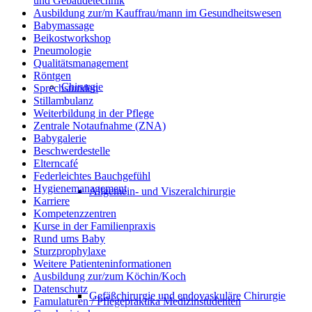
und Gebäudetechnik
Ausbildung zur/m Kauffrau/mann im Gesundheitswesen
Babymassage
Beikostworkshop
Pneumologie
Qualitätsmanagement
Röntgen
Chirurgie
Sprechstunden
Stillambulanz
Weiterbildung in der Pflege
Zentrale Notaufnahme (ZNA)
Babygalerie
Beschwerdestelle
Elterncafé
Federleichtes Bauchgefühl
Hygienemanagement
Allgemein- und Viszeralchirurgie
Karriere
Kompetenzzentren
Kurse in der Familienpraxis
Rund ums Baby
Sturzprophylaxe
Weitere Patienteninformationen
Ausbildung zur/zum Köchin/Koch
Datenschutz
Gefäßchirurgie und endovaskuläre Chirurgie
Famulaturen / Pflegepraktika Medizinstudenten