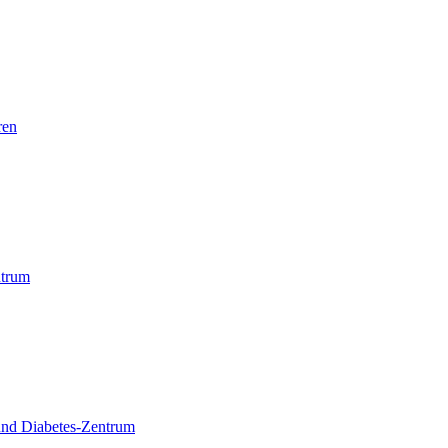
ren
trum
und Diabetes-Zentrum