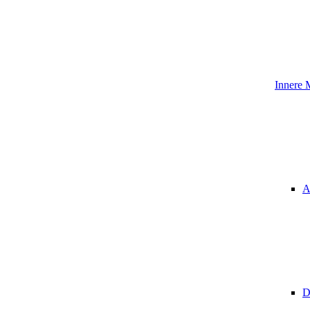
Innere 
A
D