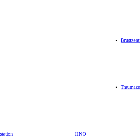
Brustzen
Traumaze
vstation
HNO