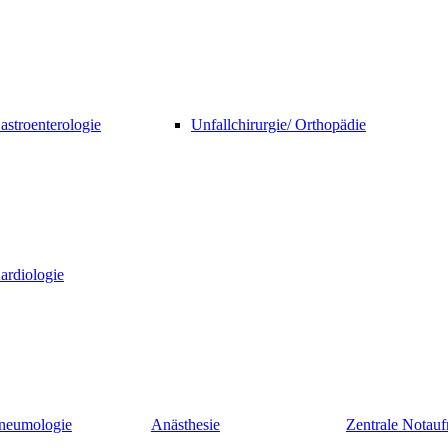
astroenterologie
Unfallchirurgie/ Orthopädie
ardiologie
neumologie
Anästhesie
Zentrale Nota