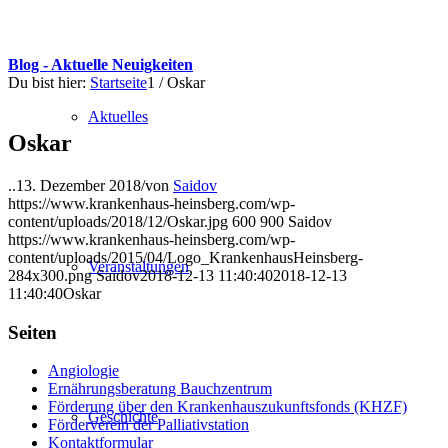
Blog - Aktuelle Neuigkeiten
Du bist hier:
Startseite
1
/
Oskar
Aktuelles
Oskar
..
13. Dezember 2018
/
von
Saidov
https://www.krankenhaus-heinsberg.com/wp-
content/uploads/2018/12/Oskar.jpg
600
900
Saidov
https://www.krankenhaus-heinsberg.com/wp-
content/uploads/2015/04/Logo_KrankenhausHeinsberg-
Veranstaltungen
284x300.png
Saidov
2018-12-13 11:40:40
2018-12-13
11:40:40
Oskar
Seiten
Angiologie
Ernährungsberatung Bauchzentrum
Förderung über den Krankenhauszukunftsfonds (KHZF)
Geschichte
Förderverein der Palliativstation
Kontaktformular