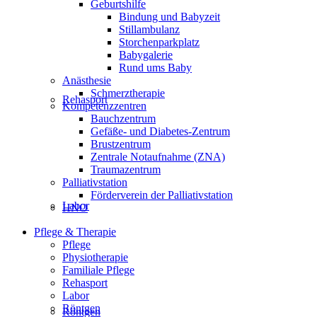
Geburtshilfe
Bindung und Babyzeit
Stillambulanz
Storchenparkplatz
Babygalerie
Rund ums Baby
Anästhesie
Schmerztherapie
Rehasport
Kompetenzzentren
Bauchzentrum
Gefäße- und Diabetes-Zentrum
Brustzentrum
Zentrale Notaufnahme (ZNA)
Traumazentrum
Palliativstation
Förderverein der Palliativstation
Labor
HNO
Pflege & Therapie
Pflege
Physiotherapie
Familiale Pflege
Rehasport
Labor
Röntgen
Röntgen