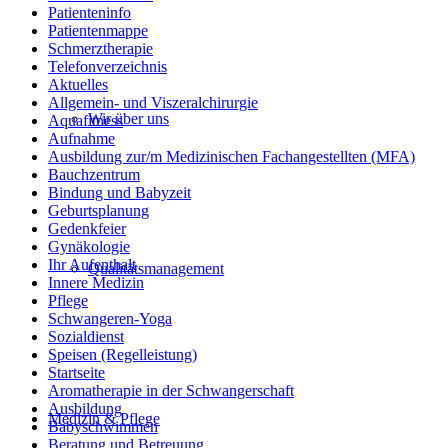
Patienteninfo
Patientenmappe
Schmerztherapie
Telefonverzeichnis
Aktuelles
Allgemein- und Viszeralchirurgie
Wir über uns
Aquafitness
Aufnahme
Ausbildung zur/m Medizinischen Fachangestellten (MFA)
Bauchzentrum
Bindung und Babyzeit
Geburtsplanung
Gedenkfeier
Gynäkologie
Ihr Aufenthalt
Qualitätsmanagement
Innere Medizin
Pflege
Schwangeren-Yoga
Sozialdienst
Speisen (Regelleistung)
Startseite
Aromatherapie in der Schwangerschaft
Ausbildung
Medizin & Pflege
Babyschwimmen
Beratung und Betreuung