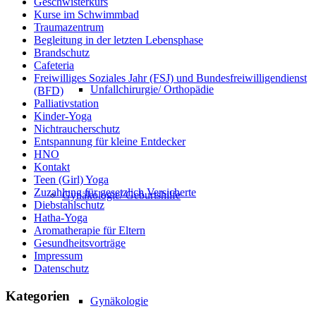
Geschwisterkurs
Kurse im Schwimmbad
Traumazentrum
Begleitung in der letzten Lebensphase
Brandschutz
Cafeteria
Freiwilliges Soziales Jahr (FSJ) und Bundesfreiwilligendienst
Unfallchirurgie/ Orthopädie
(BFD)
Palliativstation
Kinder-Yoga
Nichtraucherschutz
Entspannung für kleine Entdecker
HNO
Kontakt
Teen (Girl) Yoga
Zuzahlung für gesetzlich Versicherte
Gynäkologie/ Geburtshilfe
Diebstahlschutz
Hatha-Yoga
Aromatherapie für Eltern
Gesundheitsvorträge
Impressum
Datenschutz
Kategorien
Gynäkologie