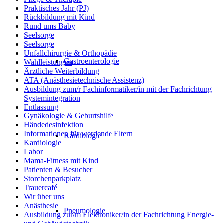
Praktisches Jahr (PJ)
Rückbildung mit Kind
Rund ums Baby
Seelsorge
Seelsorge
Unfallchirurgie & Orthopädie
Gastroenterologie
Wahlleistungen
Ärztliche Weiterbildung
ATA (Anästhesietechnische Assistenz)
Ausbildung zum/r Fachinformatiker/in mit der Fachrichtung
Systemintegration
Entlassung
Gynäkologie & Geburtshilfe
Händedesinfektion
Informationen für werdende Eltern
Kardiologie
Kardiologie
Labor
Mama-Fitness mit Kind
Patienten & Besucher
Storchenparkplatz
Trauercafé
Wir über uns
Anästhesie
Pneumologie
Ausbildung zur/m Elektroniker/in der Fachrichtung Energie-