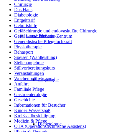
Chirurgie
Das Haus
Diabetologie
Entgelttarif
Geburtshilfe
Gefäßchirurgie und endovaskuläre Chirurgie
Innere Medizin
Gefäße- und Diabetes-Zentrum
Generalistische Pflegefachkraft
Physiotherapie
Rehasport
Speisen (Wahlleistung)
Stellenangebote
Stillvorbereitungskurs
Veranstaltungen
Wochenbettbetreuung
Angiologie
Anfahrt
Familiale Pflege
Gastroenterologie
Geschichte
Informationen für Besucher
Kinder-Wasserspaß
Kreißsaalbesichtigung
Medizin & Pflege
Diabetologie
OTA (Operationstechnische Assistenz)
Pflege & Therapie