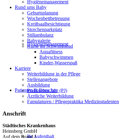
Hygienemanagement
Rund ums Baby
Geburtsplanung
Wochenbettbetreuung
Kreißsaalbesichtigung
Storchenparkplatz
Stillambulanz
Babygalerie
Hygienemanagement
Kurse im Schwimmbad
Aquafitness
Babyschwimmen
Kinder-Wasserspaß
Karriere
Weiterbildung in der Pflege
Stellenangebote
Ausbildung
Patienten & Besucher
Praktisches Jahr (PJ)
Ärztliche Weiterbildung
Famulaturen / Pflegepraktika Medizinstudenten
Anschrift
Städtisches Krankenhaus
Heinsberg GmbH
Ihr Aufenthalt
Auf dem Brand 1