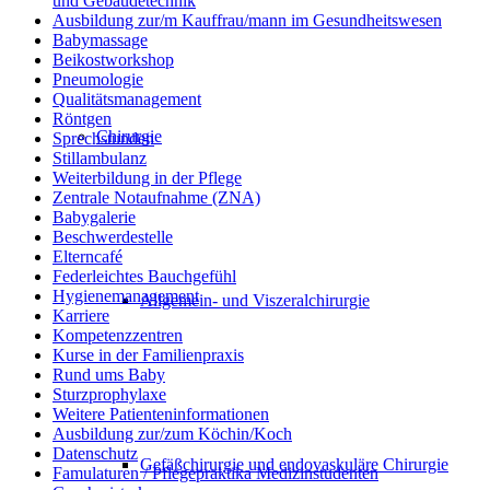
und Gebäudetechnik
Ausbildung zur/m Kauffrau/mann im Gesundheitswesen
Babymassage
Beikostworkshop
Pneumologie
Qualitätsmanagement
Röntgen
Chirurgie
Sprechstunden
Stillambulanz
Weiterbildung in der Pflege
Zentrale Notaufnahme (ZNA)
Babygalerie
Beschwerdestelle
Elterncafé
Federleichtes Bauchgefühl
Hygienemanagement
Allgemein- und Viszeralchirurgie
Karriere
Kompetenzzentren
Kurse in der Familienpraxis
Rund ums Baby
Sturzprophylaxe
Weitere Patienteninformationen
Ausbildung zur/zum Köchin/Koch
Datenschutz
Gefäßchirurgie und endovaskuläre Chirurgie
Famulaturen / Pflegepraktika Medizinstudenten