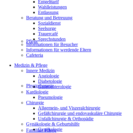
Entgelttarif
Wahlleistungen
Entlassung
Beratung und Betreuung
Sozialdienst
Seelsorge
Trauercafé
Sprechstunden
Pflege
Informationen für Besucher
Informationen für werdende Eltern
Cafeteria
Medizin & Pflege
Innere Medizin
Angiologie
Diabetologie
Physiotherapie
Gastroenterologie
Kardiologie
Pneumologie
Chirurgie
Allgemein- und Viszeralchirurgie
Gefäßchirurgie und endovaskuläre Chirurgie
Unfallchirurgie & Orthopädie
Gynäkologie & Geburtshilfe
Gynäkologie
Familiale Pflege