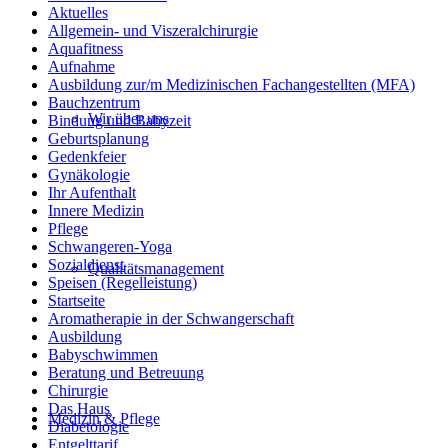
Aktuelles
Allgemein- und Viszeralchirurgie
Aquafitness
Aufnahme
Ausbildung zur/m Medizinischen Fachangestellten (MFA)
Bauchzentrum
Wir über uns
Bindung und Babyzeit
Geburtsplanung
Gedenkfeier
Gynäkologie
Ihr Aufenthalt
Innere Medizin
Pflege
Schwangeren-Yoga
Sozialdienst
Qualitätsmanagement
Speisen (Regelleistung)
Startseite
Aromatherapie in der Schwangerschaft
Ausbildung
Babyschwimmen
Beratung und Betreuung
Chirurgie
Das Haus
Medizin & Pflege
Diabetologie
Entgelttarif