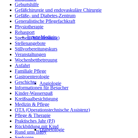
Geburtshilfe
Gefäßchirurgie und endovaskuläre Chirurgie
Gefäße- und Diabetes-Zentrum
Generalistische Pflegefachkraft
Physiotherapie
Rehasport
Innere Medizin
Speisen (Wahlleistung)
Stellenangebote
Stillvorbereitungskurs
Veranstaltungen
Wochenbettbetreuung
Anfahrt
Familiale Pflege
Gastroenterologie
Geschichte
Angiologie
Informationen für Besucher
Kinder-Wasserspaß
Kreißsaalbesichtigung
Medizin & Pflege
OTA (Operationstechnische Assistenz)
Pflege & Therapie
Praktisches Jahr (PJ)
Rückbildung mit Kind
Diabetologie
Rund ums Baby
Seelsorge