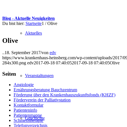
Blog - Aktuelle Neuigkeiten
Du bist hier:
Startseite
1
/
Olive
Aktuelles
Olive
..
18. September 2017
/
von
edv
https://www.krankenhaus-heinsberg.com/wp-content/uploads/2017/09
284x300.png
edv
2017-09-18 07:40:05
2017-09-18 07:40:05
Olive
Seiten
Veranstaltungen
Angiologie
Ernährungsberatung Bauchzentrum
Förderung über den Krankenhauszukunftsfonds (KHZF)
Förderverein der Palliativstation
Kontaktformular
Patienteninfo
Patientenmappe
Geschichte
Schmerztherapie
Telefonverzeichnis