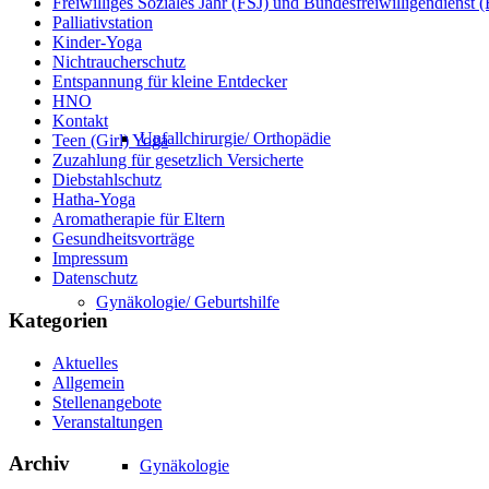
Freiwilliges Soziales Jahr (FSJ) und Bundesfreiwilligendienst
Palliativstation
Kinder-Yoga
Nichtraucherschutz
Entspannung für kleine Entdecker
HNO
Kontakt
Unfallchirurgie/ Orthopädie
Teen (Girl) Yoga
Zuzahlung für gesetzlich Versicherte
Diebstahlschutz
Hatha-Yoga
Aromatherapie für Eltern
Gesundheitsvorträge
Impressum
Datenschutz
Gynäkologie/ Geburtshilfe
Kategorien
Aktuelles
Allgemein
Stellenangebote
Veranstaltungen
Archiv
Gynäkologie