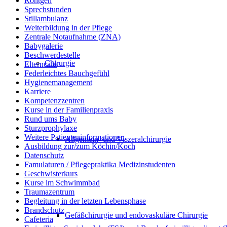
Röntgen
Sprechstunden
Stillambulanz
Weiterbildung in der Pflege
Zentrale Notaufnahme (ZNA)
Babygalerie
Beschwerdestelle
Chirurgie
Elterncafé
Federleichtes Bauchgefühl
Hygienemanagement
Karriere
Kompetenzzentren
Kurse in der Familienpraxis
Rund ums Baby
Sturzprophylaxe
Weitere Patienteninformationen
Allgemein- und Viszeralchirurgie
Ausbildung zur/zum Köchin/Koch
Datenschutz
Famulaturen / Pflegepraktika Medizinstudenten
Geschwisterkurs
Kurse im Schwimmbad
Traumazentrum
Begleitung in der letzten Lebensphase
Brandschutz
Gefäßchirurgie und endovaskuläre Chirurgie
Cafeteria