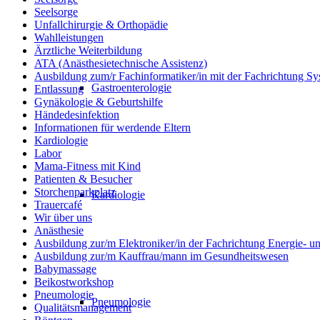
Seelsorge
Unfallchirurgie & Orthopädie
Wahlleistungen
Ärztliche Weiterbildung
ATA (Anästhesietechnische Assistenz)
Ausbildung zum/r Fachinformatiker/in mit der Fachrichtung Sy
Gastroenterologie
Entlassung
Gynäkologie & Geburtshilfe
Händedesinfektion
Informationen für werdende Eltern
Kardiologie
Labor
Mama-Fitness mit Kind
Patienten & Besucher
Storchenparkplatz
Kardiologie
Trauercafé
Wir über uns
Anästhesie
Ausbildung zur/m Elektroniker/in der Fachrichtung Energie- 
Ausbildung zur/m Kauffrau/mann im Gesundheitswesen
Babymassage
Beikostworkshop
Pneumologie
Pneumologie
Qualitätsmanagement