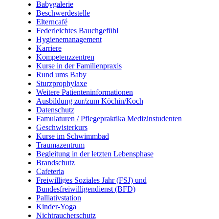
Babygalerie
Beschwerdestelle
Elterncafé
Federleichtes Bauchgefühl
Hygienemanagement
Karriere
Kompetenzzentren
Kurse in der Familienpraxis
Rund ums Baby
Sturzprophylaxe
Weitere Patienteninformationen
Ausbildung zur/zum Köchin/Koch
Datenschutz
Famulaturen / Pflegepraktika Medizinstudenten
Geschwisterkurs
Kurse im Schwimmbad
Traumazentrum
Begleitung in der letzten Lebensphase
Brandschutz
Cafeteria
Freiwilliges Soziales Jahr (FSJ) und
Bundesfreiwilligendienst (BFD)
Palliativstation
Kinder-Yoga
Nichtraucherschutz