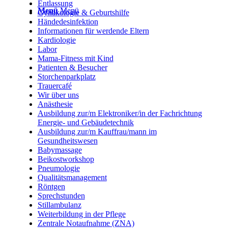
Entlassung
Menü
Menü
Gynäkologie & Geburtshilfe
Händedesinfektion
Informationen für werdende Eltern
Kardiologie
Labor
Mama-Fitness mit Kind
Patienten & Besucher
Storchenparkplatz
Trauercafé
Wir über uns
Anästhesie
Ausbildung zur/m Elektroniker/in der Fachrichtung
Energie- und Gebäudetechnik
Ausbildung zur/m Kauffrau/mann im
Gesundheitswesen
Babymassage
Beikostworkshop
Pneumologie
Qualitätsmanagement
Röntgen
Sprechstunden
Stillambulanz
Weiterbildung in der Pflege
Zentrale Notaufnahme (ZNA)