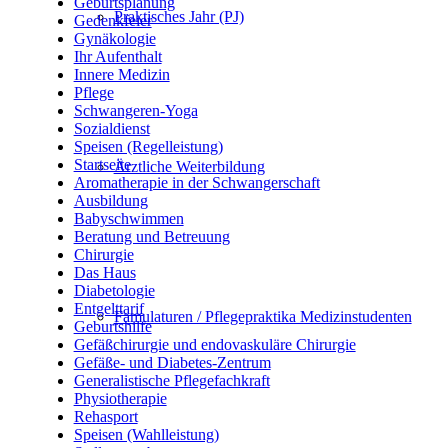
Geburtsplanung
Praktisches Jahr (PJ)
Gedenkfeier
Gynäkologie
Ihr Aufenthalt
Innere Medizin
Pflege
Schwangeren-Yoga
Sozialdienst
Speisen (Regelleistung)
Startseite
Ärztliche Weiterbildung
Aromatherapie in der Schwangerschaft
Ausbildung
Babyschwimmen
Beratung und Betreuung
Chirurgie
Das Haus
Diabetologie
Entgelttarif
Famulaturen / Pflegepraktika Medizinstudenten
Geburtshilfe
Gefäßchirurgie und endovaskuläre Chirurgie
Gefäße- und Diabetes-Zentrum
Generalistische Pflegefachkraft
Physiotherapie
Rehasport
Speisen (Wahlleistung)