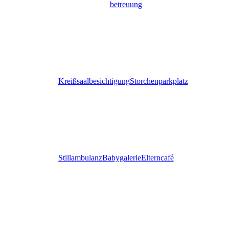
betreuung
Kreißsaalbesichtigung
Storchenparkplatz
Stillambulanz
Babygalerie
Elterncafé