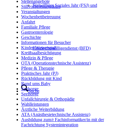
Stellenangebote
Freiwilliges Soziales Jahr (FSJ) und
Stillvorbereitungskurs
Veranstaltungen
Wochenbettbetreuung
Anfahrt
Familiale Pflege
Gastroenterologie
Geschichte
Informationen für Besucher
Kinder-Wasserspaß
Bundesfreiwilligendienst (BFD)
Kreißsaalbesichtigung
Medizin & Pflege
OTA (Operationstechnische Assistenz)
Pflege & Therapie
Praktisches Jahr (PJ)
Rückbildung mit Kind
Rund ums Baby
Seelsorge
Suche
Seelsorge
Unfallchirurgie & Orthopädie
Wahlleistungen
Ärztliche Weiterbildung
ATA (Anästhesietechnische Assistenz)
Ausbildung zum/r Fachinformatiker/in mit der
Fachrichtung Systemintegration