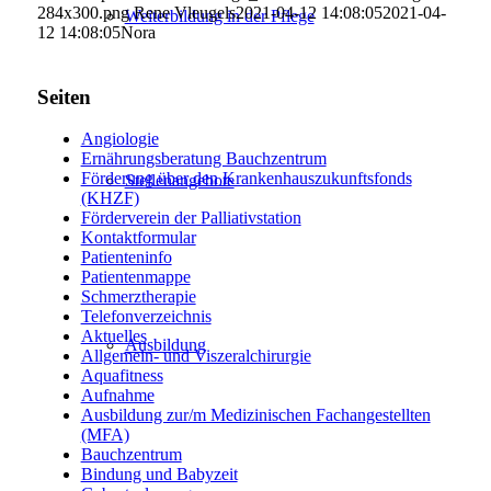
284x300.png
Rene Vleugels
2021-04-12 14:08:05
2021-04-
Weiterbildung in der Pflege
12 14:08:05
Nora
Seiten
Angiologie
Ernährungsberatung Bauchzentrum
Förderung über den Krankenhauszukunftsfonds
Stellenangebote
(KHZF)
Förderverein der Palliativstation
Kontaktformular
Patienteninfo
Patientenmappe
Schmerztherapie
Telefonverzeichnis
Aktuelles
Ausbildung
Allgemein- und Viszeralchirurgie
Aquafitness
Aufnahme
Ausbildung zur/m Medizinischen Fachangestellten
(MFA)
Bauchzentrum
Bindung und Babyzeit