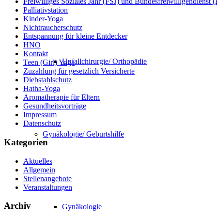
Freiwilliges Soziales Jahr (FSJ) und Bundesfreiwilligendienst
Palliativstation
Kinder-Yoga
Nichtraucherschutz
Entspannung für kleine Entdecker
HNO
Kontakt
Unfallchirurgie/ Orthopädie
Teen (Girl) Yoga
Zuzahlung für gesetzlich Versicherte
Diebstahlschutz
Hatha-Yoga
Aromatherapie für Eltern
Gesundheitsvorträge
Impressum
Datenschutz
Gynäkologie/ Geburtshilfe
Kategorien
Aktuelles
Allgemein
Stellenangebote
Veranstaltungen
Archiv
Gynäkologie