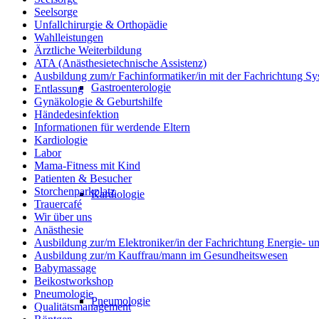
Seelsorge
Unfallchirurgie & Orthopädie
Wahlleistungen
Ärztliche Weiterbildung
ATA (Anästhesietechnische Assistenz)
Ausbildung zum/r Fachinformatiker/in mit der Fachrichtung Sy
Gastroenterologie
Entlassung
Gynäkologie & Geburtshilfe
Händedesinfektion
Informationen für werdende Eltern
Kardiologie
Labor
Mama-Fitness mit Kind
Patienten & Besucher
Storchenparkplatz
Kardiologie
Trauercafé
Wir über uns
Anästhesie
Ausbildung zur/m Elektroniker/in der Fachrichtung Energie- 
Ausbildung zur/m Kauffrau/mann im Gesundheitswesen
Babymassage
Beikostworkshop
Pneumologie
Pneumologie
Qualitätsmanagement