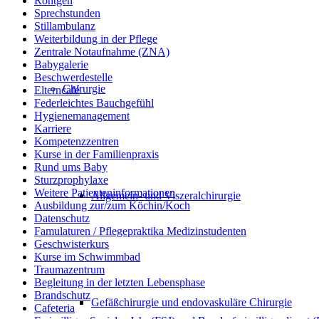
Röntgen
Sprechstunden
Stillambulanz
Weiterbildung in der Pflege
Zentrale Notaufnahme (ZNA)
Babygalerie
Beschwerdestelle
Chirurgie
Elterncafé
Federleichtes Bauchgefühl
Hygienemanagement
Karriere
Kompetenzzentren
Kurse in der Familienpraxis
Rund ums Baby
Sturzprophylaxe
Weitere Patienteninformationen
Allgemein- und Viszeralchirurgie
Ausbildung zur/zum Köchin/Koch
Datenschutz
Famulaturen / Pflegepraktika Medizinstudenten
Geschwisterkurs
Kurse im Schwimmbad
Traumazentrum
Begleitung in der letzten Lebensphase
Brandschutz
Gefäßchirurgie und endovaskuläre Chirurgie
Cafeteria