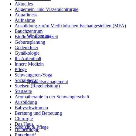
Aktuelles
Allgemein- und Viszeralchirurgie
Aquafitness
Aufnahme
Ausbildung zur/m Medizinischen Fachangestellten (MFA)
Bauchzentrum
Wir über uns
Bindung und Babyzeit
Geburtsplanung
Gedenkfeier
Gynäkologie
Ihr Aufenthalt
Innere Medizin
Pflege
Schwangeren-Yoga
Sozialdienst
Qualitätsmanagement
Speisen (Regelleistung)
Startseite
Aromatherapie in der Schwangerschaft
Ausbildung
Babyschwimmen
Beratung und Betreuung
Chirurgie
Das Haus
Medizin & Pflege
Diabetologie
Entgelttarif