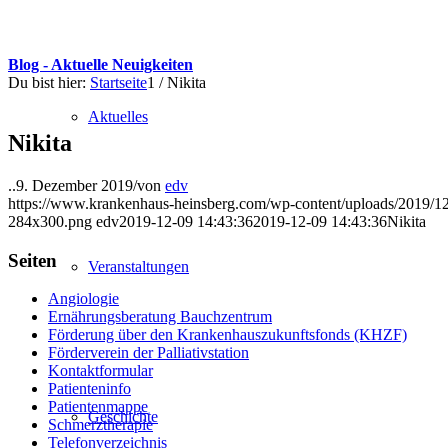
Blog - Aktuelle Neuigkeiten
Du bist hier:
Startseite
1
/
Nikita
Aktuelles
Nikita
..
9. Dezember 2019
/
von
edv
https://www.krankenhaus-heinsberg.com/wp-content/uploads/2019/12
284x300.png
edv
2019-12-09 14:43:36
2019-12-09 14:43:36
Nikita
Seiten
Veranstaltungen
Angiologie
Ernährungsberatung Bauchzentrum
Förderung über den Krankenhauszukunftsfonds (KHZF)
Förderverein der Palliativstation
Kontaktformular
Patienteninfo
Patientenmappe
Geschichte
Schmerztherapie
Telefonverzeichnis