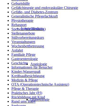
Geburtshilfe
Gefäßchirurgie und endovaskuläre Chirurgie
Gefäße- und Diabetes-Zentrum
Generalistische Pflegefachkraft
Physiotherapie
Rehasport
Innere Medizin
Speisen (Wahlleistung)
Stellenangebote
Stillvorbereitungskurs
Veranstaltungen
Wochenbettbetreuung
Anfahrt
Familiale Pflege
Gastroenterologie
Geschichte
Angiologie
Informationen für Besucher
Kinder-Wasserspaß
Kreißsaalbesichtigung
Medizin & Pflege
OTA (Operationstechnische Assistenz)
Pflege & Therapie
Praktisches Jahr (PJ)
Rückbildung mit Kind
Diabetologie
Rund ums Baby
Seelsorge