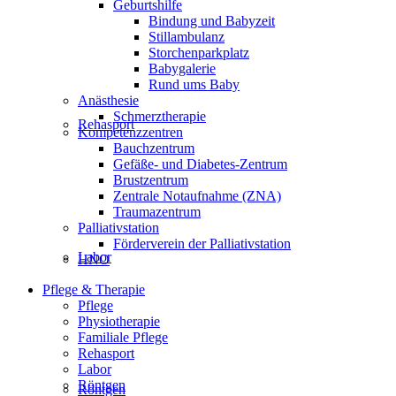
Geburtshilfe
Bindung und Babyzeit
Stillambulanz
Storchenparkplatz
Babygalerie
Rund ums Baby
Anästhesie
Schmerztherapie
Rehasport
Kompetenzzentren
Bauchzentrum
Gefäße- und Diabetes-Zentrum
Brustzentrum
Zentrale Notaufnahme (ZNA)
Traumazentrum
Palliativstation
Förderverein der Palliativstation
Labor
HNO
Pflege & Therapie
Pflege
Physiotherapie
Familiale Pflege
Rehasport
Labor
Röntgen
Röntgen