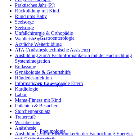
Praktisches Jahr (PJ)
Rückbildung mit Kind
Rund ums Baby
Seelsorge
Seelsorge
Unfallchirurgie & Orthopädie
Gastroenterologie
Wahlleistungen
Ärztliche Weiterbildung
ATA (Anästhesietechnische Assistenz)
Ausbildung zum/r Fachinformatiker/in mit der Fachrichtung
Systemintegration
Entlassung
Gynäkologie & Geburtshilfe
Händedesinfektion
Informationen für werdende Eltern
Kardiologie
Kardiologie
Labor
Mama-Fitness mit Kind
Patienten & Besucher
Storchenparkplatz
Trauercafé
Wir über uns
Anästhesie
Pneumologie
Ausbildung zur/m Elektroniker/in der Fachrichtung Energie-