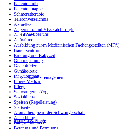
Patienteninfo
Patientenmappe
Schmerztherapie
Telefonverzeichnis
Aktuelles
Allgemein- und Viszeralchirurgie
Wir über uns
Aquafitness
Aufnahme
Ausbildung zur/m Medizinischen Fachangestellten (MFA)
Bauchzentrum
Bindung und Babyzeit
Geburtsplanung
Gedenkfeier
Gynäkologie
Ihr Aufenthalt
Qualitätsmanagement
Innere Medizin
Pflege
Schwangeren-Yoga
Sozialdienst
Speisen (Regelleistung)
Startseite
Aromatherapie in der Schwangerschaft
Ausbildung
Medizin & Pflege
Babyschwimmen
Beratung und Betreuung