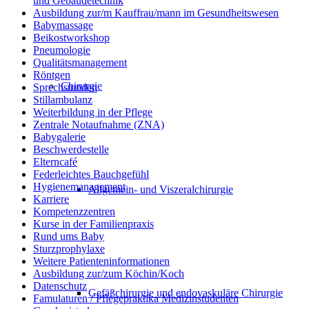
und Gebäudetechnik
Ausbildung zur/m Kauffrau/mann im Gesundheitswesen
Babymassage
Beikostworkshop
Pneumologie
Qualitätsmanagement
Röntgen
Chirurgie
Sprechstunden
Stillambulanz
Weiterbildung in der Pflege
Zentrale Notaufnahme (ZNA)
Babygalerie
Beschwerdestelle
Elterncafé
Federleichtes Bauchgefühl
Hygienemanagement
Allgemein- und Viszeralchirurgie
Karriere
Kompetenzzentren
Kurse in der Familienpraxis
Rund ums Baby
Sturzprophylaxe
Weitere Patienteninformationen
Ausbildung zur/zum Köchin/Koch
Datenschutz
Gefäßchirurgie und endovaskuläre Chirurgie
Famulaturen / Pflegepraktika Medizinstudenten