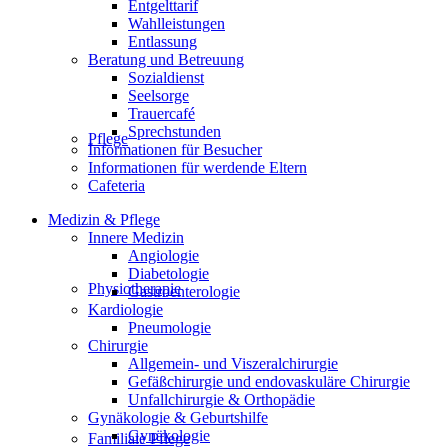
Entgelttarif
Wahlleistungen
Entlassung
Beratung und Betreuung
Sozialdienst
Seelsorge
Trauercafé
Sprechstunden
Pflege
Informationen für Besucher
Informationen für werdende Eltern
Cafeteria
Medizin & Pflege
Innere Medizin
Angiologie
Diabetologie
Physiotherapie
Gastroenterologie
Kardiologie
Pneumologie
Chirurgie
Allgemein- und Viszeralchirurgie
Gefäßchirurgie und endovaskuläre Chirurgie
Unfallchirurgie & Orthopädie
Gynäkologie & Geburtshilfe
Gynäkologie
Familiale Pflege