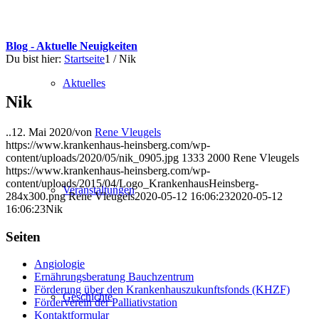
Blog - Aktuelle Neuigkeiten
Du bist hier:
Startseite
1
/
Nik
Aktuelles
Nik
..
12. Mai 2020
/
von
Rene Vleugels
https://www.krankenhaus-heinsberg.com/wp-
content/uploads/2020/05/nik_0905.jpg
1333
2000
Rene Vleugels
https://www.krankenhaus-heinsberg.com/wp-
content/uploads/2015/04/Logo_KrankenhausHeinsberg-
Veranstaltungen
284x300.png
Rene Vleugels
2020-05-12 16:06:23
2020-05-12
16:06:23
Nik
Seiten
Angiologie
Ernährungsberatung Bauchzentrum
Förderung über den Krankenhauszukunftsfonds (KHZF)
Geschichte
Förderverein der Palliativstation
Kontaktformular