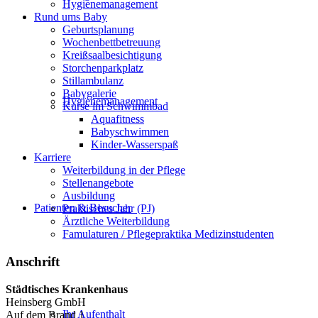
Hygienemanagement
Rund ums Baby
Geburtsplanung
Wochenbettbetreuung
Kreißsaalbesichtigung
Storchenparkplatz
Stillambulanz
Babygalerie
Hygienemanagement
Kurse im Schwimmbad
Aquafitness
Babyschwimmen
Kinder-Wasserspaß
Karriere
Weiterbildung in der Pflege
Stellenangebote
Ausbildung
Patienten & Besucher
Praktisches Jahr (PJ)
Ärztliche Weiterbildung
Famulaturen / Pflegepraktika Medizinstudenten
Anschrift
Städtisches Krankenhaus
Heinsberg GmbH
Ihr Aufenthalt
Auf dem Brand 1