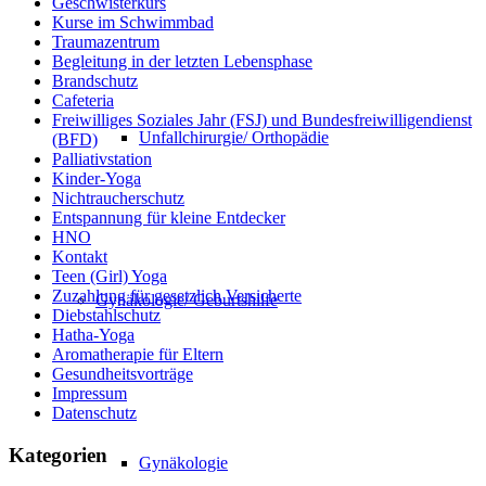
Geschwisterkurs
Kurse im Schwimmbad
Traumazentrum
Begleitung in der letzten Lebensphase
Brandschutz
Cafeteria
Freiwilliges Soziales Jahr (FSJ) und Bundesfreiwilligendienst
Unfallchirurgie/ Orthopädie
(BFD)
Palliativstation
Kinder-Yoga
Nichtraucherschutz
Entspannung für kleine Entdecker
HNO
Kontakt
Teen (Girl) Yoga
Zuzahlung für gesetzlich Versicherte
Gynäkologie/ Geburtshilfe
Diebstahlschutz
Hatha-Yoga
Aromatherapie für Eltern
Gesundheitsvorträge
Impressum
Datenschutz
Kategorien
Gynäkologie