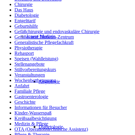
Chirurgie
Das Haus
Diabetologie
Entgelttarif
Geburtshilfe
Gefäßchirurgie und endovaskuläre Chirurgie
Innere Medizin
Gefäße- und Diabetes-Zentrum
Generalistische Pflegefachkraft
Physiotherapie
Rehasport
Speisen (Wahlleistung)
Stellenangebote
Stillvorbereitungskurs
Veranstaltungen
Wochenbettbetreuung
Angiologie
Anfahrt
Familiale Pflege
Gastroenterologie
Geschichte
Informationen für Besucher
Kinder-Wasserspaß
Kreißsaalbesichtigung
Medizin & Pflege
Diabetologie
OTA (Operationstechnische Assistenz)
Pflege & Therapie