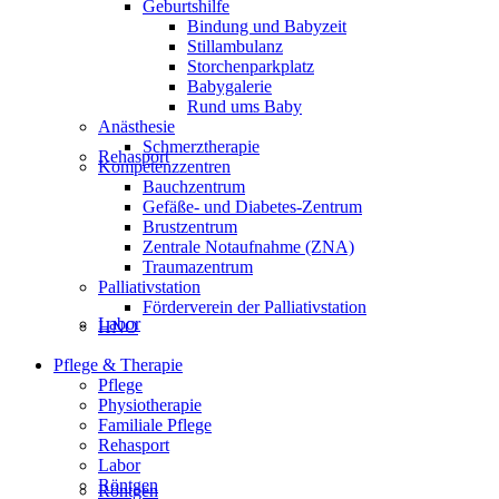
Geburtshilfe
Bindung und Babyzeit
Stillambulanz
Storchenparkplatz
Babygalerie
Rund ums Baby
Anästhesie
Schmerztherapie
Rehasport
Kompetenzzentren
Bauchzentrum
Gefäße- und Diabetes-Zentrum
Brustzentrum
Zentrale Notaufnahme (ZNA)
Traumazentrum
Palliativstation
Förderverein der Palliativstation
Labor
HNO
Pflege & Therapie
Pflege
Physiotherapie
Familiale Pflege
Rehasport
Labor
Röntgen
Röntgen