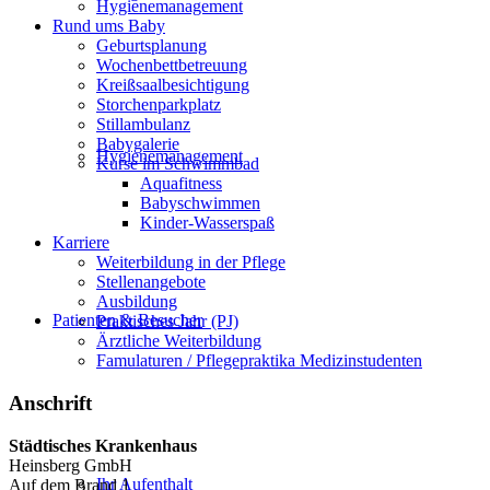
Hygienemanagement
Rund ums Baby
Geburtsplanung
Wochenbettbetreuung
Kreißsaalbesichtigung
Storchenparkplatz
Stillambulanz
Babygalerie
Hygienemanagement
Kurse im Schwimmbad
Aquafitness
Babyschwimmen
Kinder-Wasserspaß
Karriere
Weiterbildung in der Pflege
Stellenangebote
Ausbildung
Patienten & Besucher
Praktisches Jahr (PJ)
Ärztliche Weiterbildung
Famulaturen / Pflegepraktika Medizinstudenten
Anschrift
Städtisches Krankenhaus
Heinsberg GmbH
Ihr Aufenthalt
Auf dem Brand 1