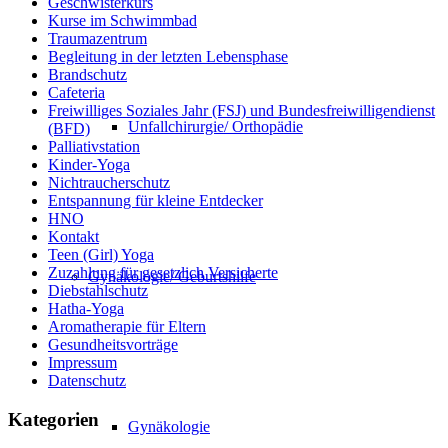
Geschwisterkurs
Kurse im Schwimmbad
Traumazentrum
Begleitung in der letzten Lebensphase
Brandschutz
Cafeteria
Freiwilliges Soziales Jahr (FSJ) und Bundesfreiwilligendienst
Unfallchirurgie/ Orthopädie
(BFD)
Palliativstation
Kinder-Yoga
Nichtraucherschutz
Entspannung für kleine Entdecker
HNO
Kontakt
Teen (Girl) Yoga
Zuzahlung für gesetzlich Versicherte
Gynäkologie/ Geburtshilfe
Diebstahlschutz
Hatha-Yoga
Aromatherapie für Eltern
Gesundheitsvorträge
Impressum
Datenschutz
Kategorien
Gynäkologie