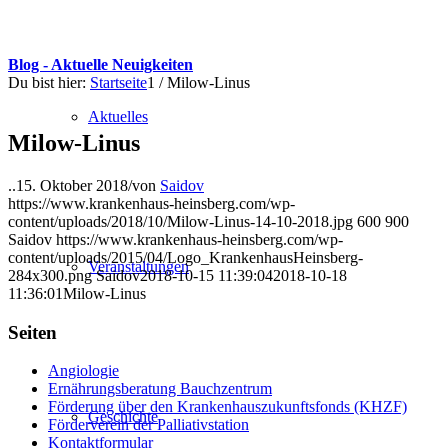
Blog - Aktuelle Neuigkeiten
Du bist hier:
Startseite
1
/
Milow-Linus
Aktuelles
Milow-Linus
..
15. Oktober 2018
/
von
Saidov
https://www.krankenhaus-heinsberg.com/wp-
content/uploads/2018/10/Milow-Linus-14-10-2018.jpg
600
900
Saidov
https://www.krankenhaus-heinsberg.com/wp-
content/uploads/2015/04/Logo_KrankenhausHeinsberg-
Veranstaltungen
284x300.png
Saidov
2018-10-15 11:39:04
2018-10-18
11:36:01
Milow-Linus
Seiten
Angiologie
Ernährungsberatung Bauchzentrum
Förderung über den Krankenhauszukunftsfonds (KHZF)
Geschichte
Förderverein der Palliativstation
Kontaktformular