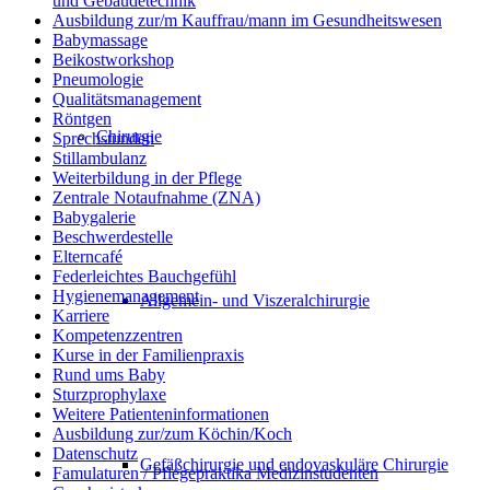
und Gebäudetechnik
Ausbildung zur/m Kauffrau/mann im Gesundheitswesen
Babymassage
Beikostworkshop
Pneumologie
Qualitätsmanagement
Röntgen
Chirurgie
Sprechstunden
Stillambulanz
Weiterbildung in der Pflege
Zentrale Notaufnahme (ZNA)
Babygalerie
Beschwerdestelle
Elterncafé
Federleichtes Bauchgefühl
Hygienemanagement
Allgemein- und Viszeralchirurgie
Karriere
Kompetenzzentren
Kurse in der Familienpraxis
Rund ums Baby
Sturzprophylaxe
Weitere Patienteninformationen
Ausbildung zur/zum Köchin/Koch
Datenschutz
Gefäßchirurgie und endovaskuläre Chirurgie
Famulaturen / Pflegepraktika Medizinstudenten