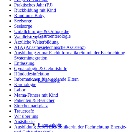
Praktisches Jahr (PJ)
Rückbildung mit Kind
Rund ums Baby
Seelsorge
Seelsorge
Unfallchirurgie & Orthopädie
Gastroenterologie
Wahlleistungen
Ärztliche Weiterbildung
ATA (Anästhesietechnische Assistenz)
Ausbildung zum/r Fachinformatiker/in mit der Fachrichtung
Systemintegration
Entlassung
Gynäkologie & Geburtshilfe
Händedesinfektion
Informationen für werdende Eltern
Kardiologie
Kardiologie
Labor
Mama-Fitness mit Kind
Patienten & Besucher
Storchenparkplatz
Trauercafé
Wir über uns
Anästhesie
Pneumologie
Ausbildung zur/m Elektroniker/in der Fachrichtung Energie-