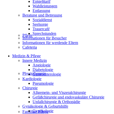
Entgelttarif
Wahlleistungen
Entlassung
Beratung und Betreuung
Sozialdienst
Seelsorge
Trauercafé
Sprechstunden
Pflege
Informationen für Besucher
Informationen für werdende Eltern
Cafeteria
Medizin & Pflege
Innere Medizin
Angiologie
Diabetologie
Physiotherapie
Gastroenterologie
Kardiologie
Pneumologie
Chirurgie
Allgemein- und Viszeralchirurgie
Gefäßchirurgie und endovaskuläre Chirurgie
Unfallchirurgie & Orthopädie
Gynäkologie & Geburtshilfe
Gynäkologie
Familiale Pflege