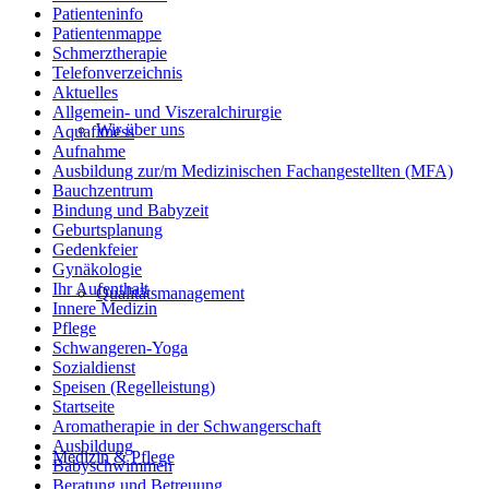
Patienteninfo
Patientenmappe
Schmerztherapie
Telefonverzeichnis
Aktuelles
Allgemein- und Viszeralchirurgie
Wir über uns
Aquafitness
Aufnahme
Ausbildung zur/m Medizinischen Fachangestellten (MFA)
Bauchzentrum
Bindung und Babyzeit
Geburtsplanung
Gedenkfeier
Gynäkologie
Ihr Aufenthalt
Qualitätsmanagement
Innere Medizin
Pflege
Schwangeren-Yoga
Sozialdienst
Speisen (Regelleistung)
Startseite
Aromatherapie in der Schwangerschaft
Ausbildung
Medizin & Pflege
Babyschwimmen
Beratung und Betreuung