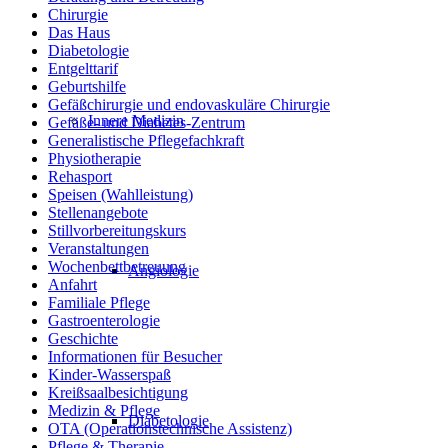
Chirurgie
Das Haus
Diabetologie
Entgelttarif
Geburtshilfe
Gefäßchirurgie und endovaskuläre Chirurgie
Innere Medizin
Gefäße- und Diabetes-Zentrum
Generalistische Pflegefachkraft
Physiotherapie
Rehasport
Speisen (Wahlleistung)
Stellenangebote
Stillvorbereitungskurs
Veranstaltungen
Wochenbettbetreuung
Angiologie
Anfahrt
Familiale Pflege
Gastroenterologie
Geschichte
Informationen für Besucher
Kinder-Wasserspaß
Kreißsaalbesichtigung
Medizin & Pflege
Diabetologie
OTA (Operationstechnische Assistenz)
Pflege & Therapie